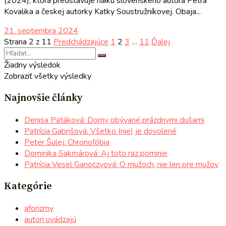
(2024), ktorá predstavuje haiku slovenského autora Petra
Kovalika a českej autorky Katky Soustružníkovej. Obaja...
21. septembra 2024
Strana 2 z 11
Predchádzajúce
1
2
3
…
11
Ďalej
Žiadny výsledok
Zobraziť všetky výsledky
Najnovšie články
Denisa Patáková: Domy obývané prázdnymi dušami
Patrícia Gabrišová: Všetko (nie) je dovolené
Peter Šulej: Chronofóbia
Dominika Sakmárová: Aj toto raz pominie
Patrícia Vesel Ganoczyová: O mužoch, nie len pre mužov
Kategórie
aforizmy
autori uvádzajú