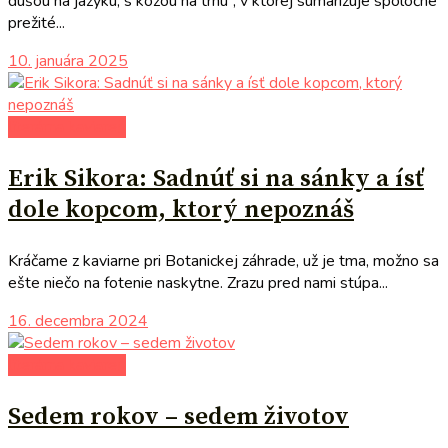
dušou na jazyku, s kožou na trhu“, v ktorej sumarizuje spoločne
prežité...
10. januára 2025
literárna kaviareň
Erik Sikora: Sadnúť si na sánky a ísť
dole kopcom, ktorý nepoznáš
Kráčame z kaviarne pri Botanickej záhrade, už je tma, možno sa
ešte niečo na fotenie naskytne. Zrazu pred nami stúpa...
16. decembra 2024
literárna kaviareň
Sedem rokov – sedem životov