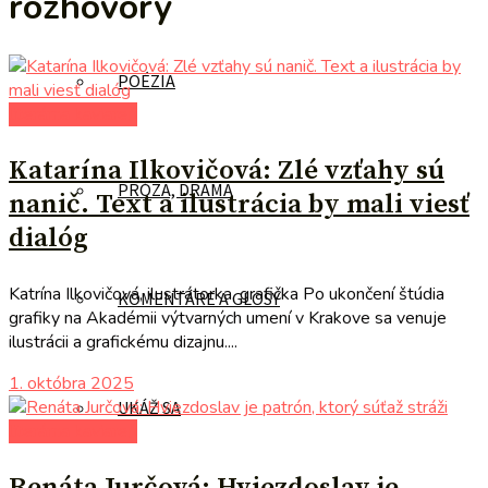
rozhovory
POÉZIA
literárna kaviareň
Katarína Ilkovičová: Zlé vzťahy sú
PRÓZA, DRÁMA
nanič. Text a ilustrácia by mali viesť
dialóg
Katrína Ilkovičová, ilustrátorka, grafička Po ukončení štúdia
KOMENTÁRE A GLOSY
grafiky na Akadémii výtvarných umení v Krakove sa venuje
ilustrácii a grafickému dizajnu....
1. októbra 2025
UKÁŽ SA
literárna kaviareň
Renáta Jurčová: Hviezdoslav je