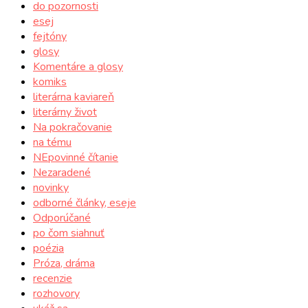
do pozornosti
esej
fejtóny
glosy
Komentáre a glosy
komiks
literárna kaviareň
literárny život
Na pokračovanie
na tému
NEpovinné čítanie
Nezaradené
novinky
odborné články, eseje
Odporúčané
po čom siahnuť
poézia
Próza, dráma
recenzie
rozhovory