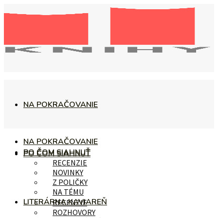
NA POKRAČOVANIE
NA POKRAČOVANIE
PO ČOM SIAHNUŤ
PO ČOM SIAHNUŤ
RECENZIE
NOVINKY
Z POLIČKY
NA TÉMU
LITERÁRNA KAVIAREŇ
RECENZIE
ROZHOVORY