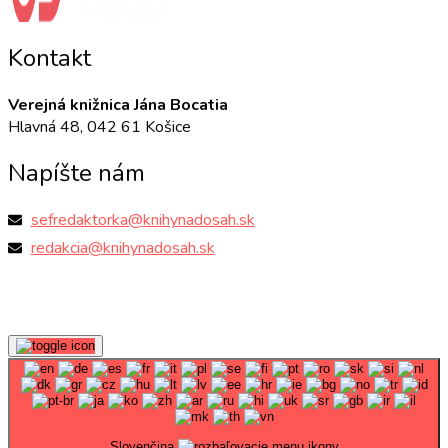
Kontakt
Verejná knižnica Jána Bocatia
Hlavná 48, 042 61 Košice
Napíšte nám
sefredaktorka@knihynadosah.sk
redakcia@knihynadosah.sk
Slovenčina