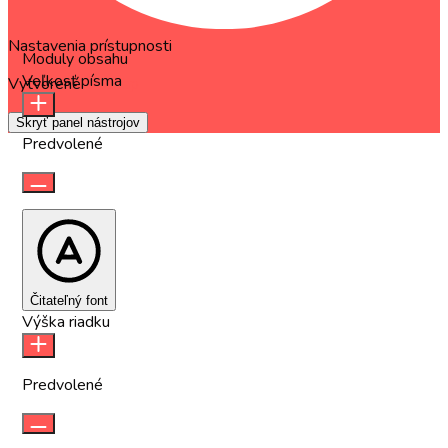
Nastavenia prístupnosti
Moduly obsahu
Veľkosť písma
Vytvorené
OneTap
Skryť panel nástrojov
Predvolené
Čitateľný font
Výška riadku
Predvolené