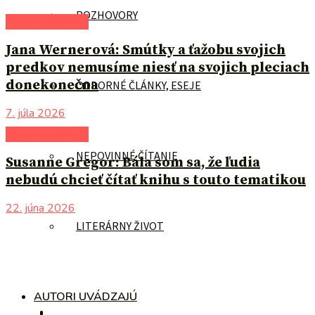
ROZHOVORY
literárna kaviareň
Jana Wernerová: Smútky a ťažobu svojich
predkov nemusíme niesť na svojich pleciach
donekonečna
ODBORNÉ ČLÁNKY, ESEJE
7. júla 2026
literárna kaviareň
NEPOVINNÉ ČÍTANIE
Susanne Gregor: Bála som sa, že ľudia
nebudú chcieť čítať knihu s touto tematikou
22. júna 2026
LITERÁRNY ŽIVOT
AUTORI UVÁDZAJÚ