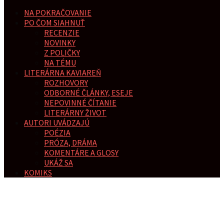
NA POKRAČOVANIE
PO ČOM SIAHNUŤ
RECENZIE
NOVINKY
Z POLIČKY
NA TÉMU
LITERÁRNA KAVIAREŇ
ROZHOVORY
ODBORNÉ ČLÁNKY, ESEJE
NEPOVINNÉ ČÍTANIE
LITERÁRNY ŽIVOT
AUTORI UVÁDZAJÚ
POÉZIA
PRÓZA, DRÁMA
KOMENTÁRE A GLOSY
UKÁŽ SA
KOMIKS