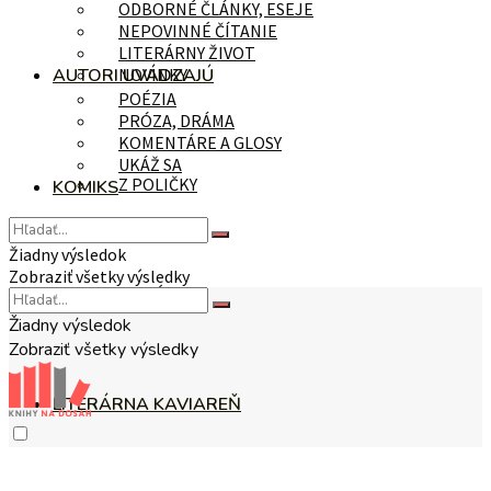
ODBORNÉ ČLÁNKY, ESEJE
NEPOVINNÉ ČÍTANIE
LITERÁRNY ŽIVOT
AUTORI UVÁDZAJÚ
NOVINKY
POÉZIA
PRÓZA, DRÁMA
KOMENTÁRE A GLOSY
UKÁŽ SA
Z POLIČKY
KOMIKS
Žiadny výsledok
Zobraziť všetky výsledky
NA TÉMU
Žiadny výsledok
Zobraziť všetky výsledky
LITERÁRNA KAVIAREŇ