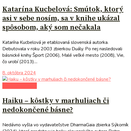
Katarína Kucbelová: Smútok, ktorý
asi v sebe nosím, sa v knihe ukázal
spôsobom, aký som nečakala
Katarína Kucbelová je etablovaná slovenská autorka.
Debutovala v roku 2003 zbierkou Duály. Po nej nasledovali
básnické knihy Šport (2006), Malé veľké mesto (2008), Vie,
čo urobí (2013)....
8. októbra 2024
literárna kaviareň
Haiku – kôstky v marhuliach či
nedokončené básne?
Nedávno vyšla vo vydavateľstve DharmaGaia zbierka Sýkorník