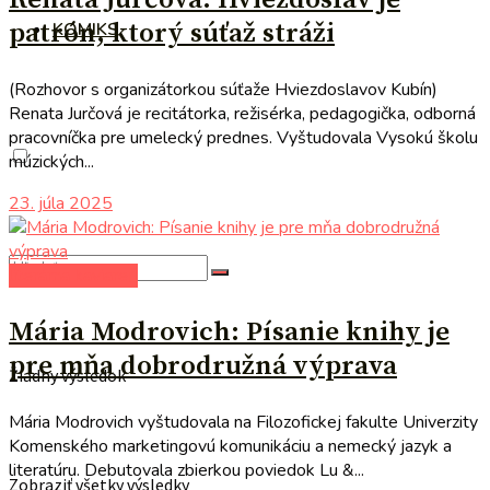
patrón, ktorý súťaž stráži
KOMIKS
(Rozhovor s organizátorkou súťaže Hviezdoslavov Kubín)
Renata Jurčová je recitátorka, režisérka, pedagogička, odborná
pracovníčka pre umelecký prednes. Vyštudovala Vysokú školu
múzických...
23. júla 2025
literárna kaviareň
Mária Modrovich: Písanie knihy je
pre mňa dobrodružná výprava
Žiadny výsledok
Mária Modrovich vyštudovala na Filozofickej fakulte Univerzity
Komenského marketingovú komunikáciu a nemecký jazyk a
literatúru. Debutovala zbierkou poviedok Lu &...
Zobraziť všetky výsledky