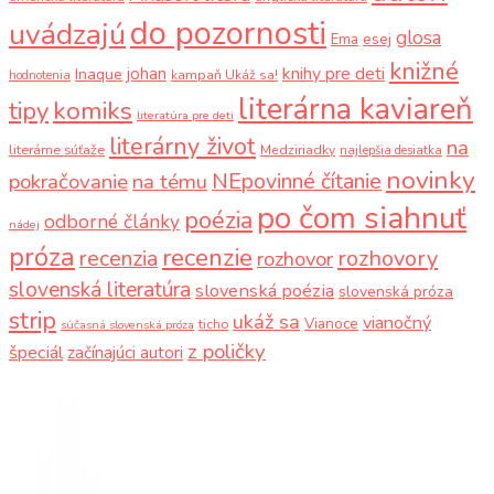
do pozornosti
uvádzajú
glosa
Ema
esej
knižné
knihy pre deti
johan
Inaque
kampaň Ukáž sa!
hodnotenia
literárna kaviareň
komiks
tipy
literatúra pre deti
literárny život
na
literárne súťaže
Medziriadky
najlepšia desiatka
novinky
NEpovinné čítanie
pokračovanie
na tému
po čom siahnuť
poézia
odborné články
nádej
próza
recenzie
recenzia
rozhovory
rozhovor
slovenská literatúra
slovenská poézia
slovenská próza
strip
ukáž sa
vianočný
Vianoce
ticho
súčasná slovenská próza
z poličky
špeciál
začínajúci autori