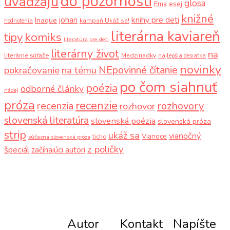
do pozornosti
uvádzajú
glosa
Ema
esej
knižné
knihy pre deti
johan
Inaque
kampaň Ukáž sa!
hodnotenia
literárna kaviareň
komiks
tipy
literatúra pre deti
literárny život
na
literárne súťaže
Medziriadky
najlepšia desiatka
novinky
NEpovinné čítanie
pokračovanie
na tému
po čom siahnuť
poézia
odborné články
nádej
próza
recenzie
recenzia
rozhovory
rozhovor
slovenská literatúra
slovenská poézia
slovenská próza
strip
ukáž sa
vianočný
Vianoce
ticho
súčasná slovenská próza
z poličky
špeciál
začínajúci autori
Autor
Kontakt
Napíšte