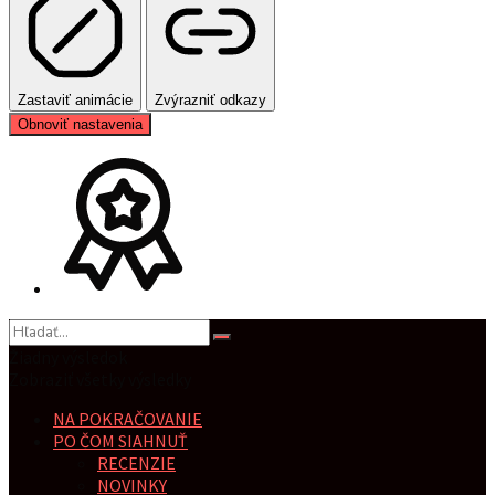
Zastaviť animácie
Zvýrazniť odkazy
Obnoviť nastavenia
Žiadny výsledok
Zobraziť všetky výsledky
NA POKRAČOVANIE
PO ČOM SIAHNUŤ
RECENZIE
NOVINKY