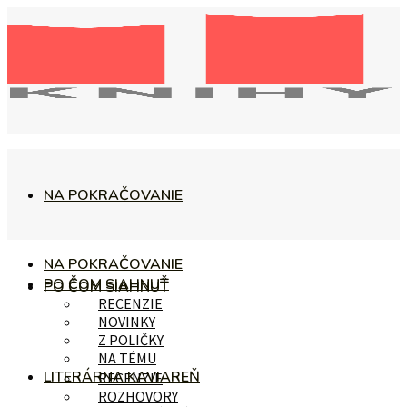
NA POKRAČOVANIE
NA POKRAČOVANIE
PO ČOM SIAHNUŤ
PO ČOM SIAHNUŤ
RECENZIE
NOVINKY
Z POLIČKY
NA TÉMU
LITERÁRNA KAVIAREŇ
RECENZIE
ROZHOVORY