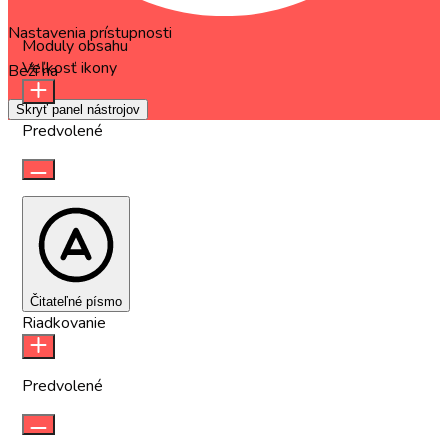
Nastavenia prístupnosti
Moduly obsahu
Veľkosť ikony
Beží na
OneTap
Skryť panel nástrojov
Predvolené
Čitateľné písmo
Riadkovanie
Predvolené