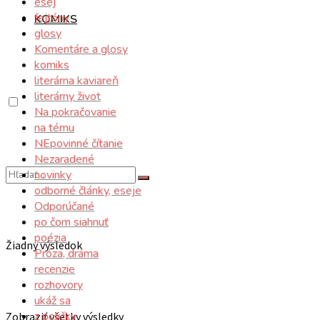
esej
fejtóny
KOMIKS
glosy
Komentáre a glosy
komiks
literárna kaviareň
literárny život
Na pokračovanie
na tému
NEpovinné čítanie
Nezaradené
novinky
odborné články, eseje
Odporúčané
po čom siahnuť
poézia
Žiadny výsledok
Próza, dráma
recenzie
rozhovory
ukáž sa
z poličky
Zobraziť všetky výsledky