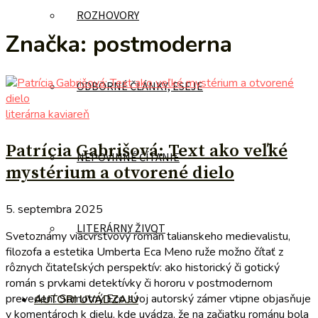
ROZHOVORY
Značka:
postmoderna
ODBORNÉ ČLÁNKY, ESEJE
literárna kaviareň
Patrícia Gabrišová: Text ako veľké
NEPOVINNÉ ČÍTANIE
mystérium a otvorené dielo
5. septembra 2025
LITERÁRNY ŽIVOT
Svetoznámy viacvrstvový román talianskeho medievalistu,
filozofa a estetika Umberta Eca Meno ruže možno čítať z
rôznych čitateľských perspektív: ako historický či gotický
román s prvkami detektívky či hororu v postmodernom
prevedení. Samotný Eco svoj autorský zámer vtipne objasňuje
AUTORI UVÁDZAJÚ
v komentároch k dielu, kde uvádza, že na začiatku románu bola