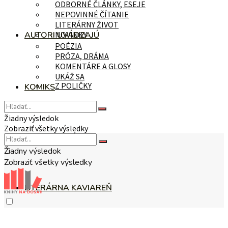
ODBORNÉ ČLÁNKY, ESEJE
NEPOVINNÉ ČÍTANIE
LITERÁRNY ŽIVOT
AUTORI UVÁDZAJÚ
NOVINKY
POÉZIA
PRÓZA, DRÁMA
KOMENTÁRE A GLOSY
UKÁŽ SA
Z POLIČKY
KOMIKS
Žiadny výsledok
Zobraziť všetky výsledky
NA TÉMU
Žiadny výsledok
Zobraziť všetky výsledky
LITERÁRNA KAVIAREŇ