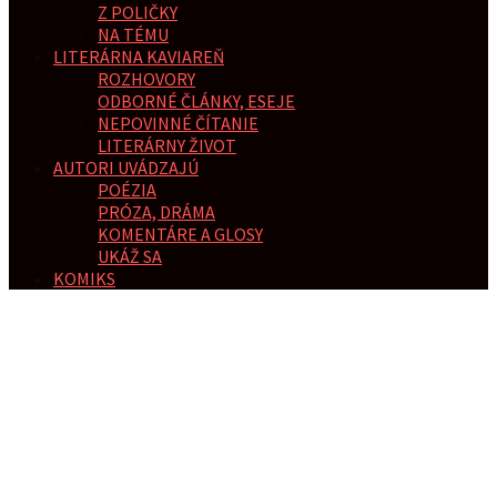
Z POLIČKY
NA TÉMU
LITERÁRNA KAVIAREŇ
ROZHOVORY
ODBORNÉ ČLÁNKY, ESEJE
NEPOVINNÉ ČÍTANIE
LITERÁRNY ŽIVOT
AUTORI UVÁDZAJÚ
POÉZIA
PRÓZA, DRÁMA
KOMENTÁRE A GLOSY
UKÁŽ SA
KOMIKS