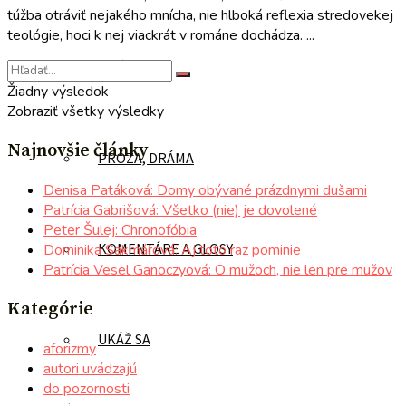
túžba otráviť nejakého mnícha, nie hlboká reflexia stredovekej
teológie, hoci k nej viackrát v románe dochádza. ...
POÉZIA
Žiadny výsledok
Zobraziť všetky výsledky
Najnovšie články
PRÓZA, DRÁMA
Denisa Patáková: Domy obývané prázdnymi dušami
Patrícia Gabrišová: Všetko (nie) je dovolené
Peter Šulej: Chronofóbia
KOMENTÁRE A GLOSY
Dominika Sakmárová: Aj toto raz pominie
Patrícia Vesel Ganoczyová: O mužoch, nie len pre mužov
Kategórie
UKÁŽ SA
aforizmy
autori uvádzajú
do pozornosti