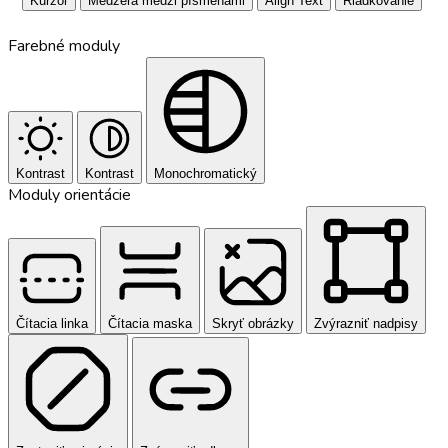
Kurzor
Medzera medzi písmenami
Align Text
Riadkovanie
Farebné moduly
Kontrast
Kontrast
Monochromatický
Moduly orientácie
Čítacia linka
Čítacia maska
Skryť obrázky
Zvýrazniť nadpisy