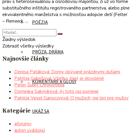
práv s heterosexuálnou a cisrodovou majoritou, či už vo forme
substitučného inštitútu registrovaného partnerstva, alebo plne
ekvivalentného manželstva s možnosťou adopcie detí (Felter
– Renwick, ...
POÉZIA
Žiadny výsledok
Zobraziť všetky výsledky
PRÓZA, DRÁMA
Najnovšie články
Denisa Patáková: Domy obývané prázdnymi dušami
Patrícia Gabrišová: Všetko (nie) je dovolené
KOMENTÁRE A GLOSY
Peter Šulej: Chronofóbia
Dominika Sakmárová: Aj toto raz pominie
Patrícia Vesel Ganoczyová: O mužoch, nie len pre mužov
Kategórie
UKÁŽ SA
aforizmy
autori uvádzajú