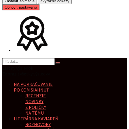
Zastaviť animácie
Zvýrazniť odkazy
Obnoviť nastavenia
Žiadny výsledok
Zobraziť všetky výsledky
NA POKRAČOVANIE
PO ČOM SIAHNUŤ
RECENZIE
NOVINKY
Z POLIČKY
NA TÉMU
LITERÁRNA KAVIAREŇ
ROZHOVORY