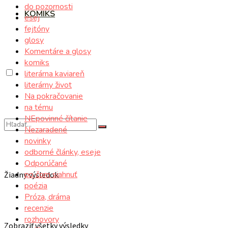
do pozornosti
KOMIKS
esej
fejtóny
glosy
Komentáre a glosy
komiks
literárna kaviareň
literárny život
Na pokračovanie
na tému
NEpovinné čítanie
Nezaradené
novinky
odborné články, eseje
Odporúčané
po čom siahnuť
Žiadny výsledok
poézia
Próza, dráma
recenzie
rozhovory
Zobraziť všetky výsledky