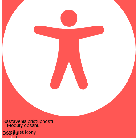
Nastavenia prístupnosti
Moduly obsahu
Veľkosť ikony
Beží na
OneTap