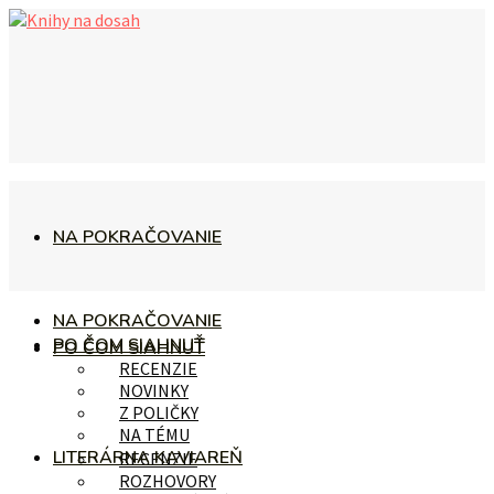
NA POKRAČOVANIE
NA POKRAČOVANIE
PO ČOM SIAHNUŤ
PO ČOM SIAHNUŤ
RECENZIE
NOVINKY
Z POLIČKY
NA TÉMU
LITERÁRNA KAVIAREŇ
RECENZIE
ROZHOVORY