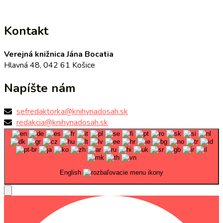
Kontakt
Verejná knižnica Jána Bocatia
Hlavná 48, 042 61 Košice
Napíšte nám
sefredaktorka@knihynadosah.sk
redakcia@knihynadosah.sk
English