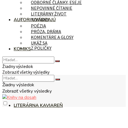
ODBORNÉ ČLÁNKY, ESEJE
NEPOVINNÉ ČÍTANIE
LITERÁRNY ŽIVOT
AUTORI UVÁDZAJÚ
NOVINKY
POÉZIA
PRÓZA, DRÁMA
KOMENTÁRE A GLOSY
UKÁŽ SA
Z POLIČKY
KOMIKS
Žiadny výsledok
Zobraziť všetky výsledky
NA TÉMU
Žiadny výsledok
Zobraziť všetky výsledky
LITERÁRNA KAVIAREŇ