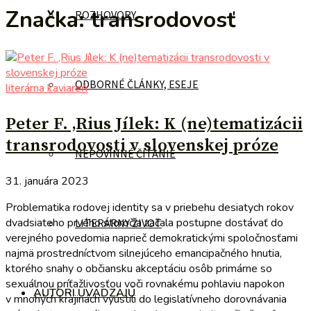
Značka:
transrodovosť
ROZHOVORY
ODBORNÉ ČLÁNKY, ESEJE
literárna kaviareň
Peter F. ‚Rius Jílek: K (ne)tematizácii
transrodovosti v slovenskej próze
NEPOVINNÉ ČÍTANIE
31. januára 2023
Problematika rodovej identity sa v priebehu desiatych rokov
dvadsiateho prvého storočia začala postupne dostávať do
LITERÁRNY ŽIVOT
verejného povedomia naprieč demokratickými spoločnosťami
najmä prostredníctvom silnejúceho emancipačného hnutia,
ktorého snahy o občiansku akceptáciu osôb primárne so
sexuálnou príťažlivosťou voči rovnakému pohlaviu napokon
AUTORI UVÁDZAJÚ
v mnohých krajinách vyústili do legislatívneho dorovnávania