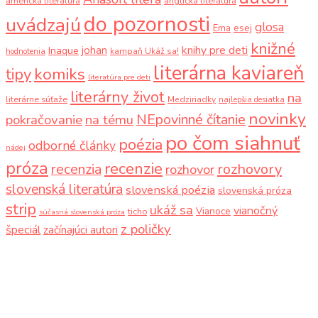
americká literatúra
anglická literatúra
do pozornosti
uvádzajú
glosa
Ema
esej
knižné
knihy pre deti
johan
Inaque
kampaň Ukáž sa!
hodnotenia
literárna kaviareň
komiks
tipy
literatúra pre deti
literárny život
na
literárne súťaže
Medziriadky
najlepšia desiatka
novinky
NEpovinné čítanie
pokračovanie
na tému
po čom siahnuť
poézia
odborné články
nádej
próza
recenzie
recenzia
rozhovory
rozhovor
slovenská literatúra
slovenská poézia
slovenská próza
strip
ukáž sa
vianočný
Vianoce
ticho
súčasná slovenská próza
z poličky
špeciál
začínajúci autori