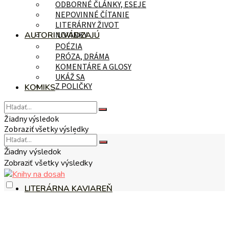
ODBORNÉ ČLÁNKY, ESEJE
NEPOVINNÉ ČÍTANIE
LITERÁRNY ŽIVOT
AUTORI UVÁDZAJÚ
NOVINKY
POÉZIA
PRÓZA, DRÁMA
KOMENTÁRE A GLOSY
UKÁŽ SA
Z POLIČKY
KOMIKS
Žiadny výsledok
Zobraziť všetky výsledky
NA TÉMU
Žiadny výsledok
Zobraziť všetky výsledky
LITERÁRNA KAVIAREŇ