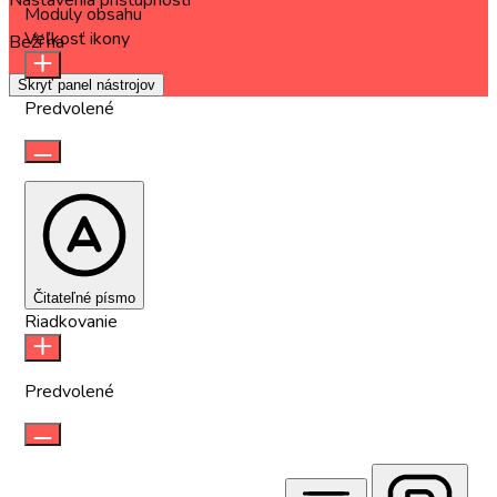
Moduly obsahu
Veľkosť ikony
Beží na
OneTap
Skryť panel nástrojov
Predvolené
Čitateľné písmo
Riadkovanie
Predvolené