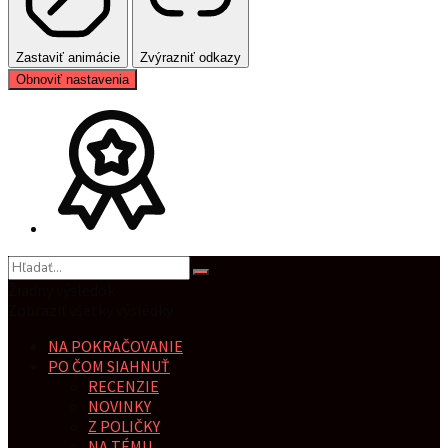
Zastaviť animácie
Zvýrazniť odkazy
Obnoviť nastavenia
Žiadny výsledok
Zobraziť všetky výsledky
NA POKRAČOVANIE
PO ČOM SIAHNUŤ
RECENZIE
NOVINKY
Z POLIČKY
NA TÉMU