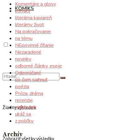
Komentáre a glosy
KOMIKS
komiks
literárna kaviareň
literárny život
Na pokračovanie
na tému
NEpovinné čítanie
Nezaradené
novinky
odborné články, eseje
Odporúčané
po čom siahnuť
poézia
Próza, dráma
recenzie
rozhovory
Žiadny výsledok
ukáž sa
z poličky
Archív
Zobraziť všetky výsledky