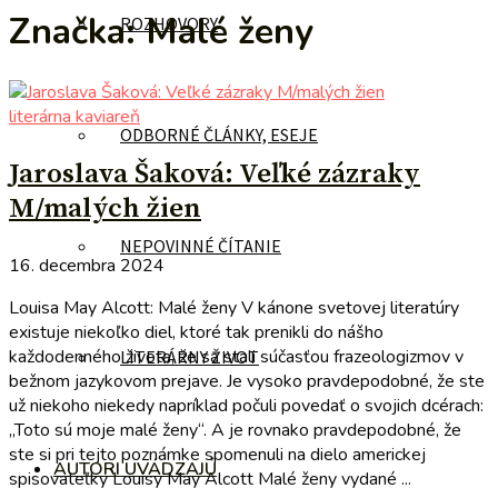
Značka:
Malé ženy
ROZHOVORY
literárna kaviareň
ODBORNÉ ČLÁNKY, ESEJE
Jaroslava Šaková: Veľké zázraky
M/malých žien
NEPOVINNÉ ČÍTANIE
16. decembra 2024
Louisa May Alcott: Malé ženy V kánone svetovej literatúry
existuje niekoľko diel, ktoré tak prenikli do nášho
každodenného života, že sa stali súčasťou frazeologizmov v
LITERÁRNY ŽIVOT
bežnom jazykovom prejave. Je vysoko pravdepodobné, že ste
už niekoho niekedy napríklad počuli povedať o svojich dcérach:
„Toto sú moje malé ženy“. A je rovnako pravdepodobné, že
ste si pri tejto poznámke spomenuli na dielo americkej
AUTORI UVÁDZAJÚ
spisovateľky Louisy May Alcott Malé ženy vydané ...