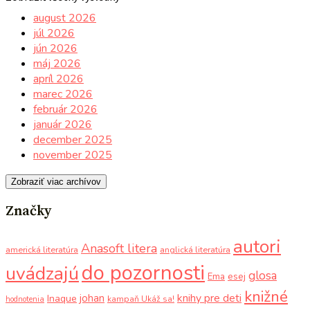
august 2026
júl 2026
jún 2026
máj 2026
apríl 2026
marec 2026
február 2026
január 2026
december 2025
november 2025
Zobraziť viac archívov
Značky
autori
Anasoft litera
americká literatúra
anglická literatúra
do pozornosti
uvádzajú
glosa
Ema
esej
knižné
knihy pre deti
johan
Inaque
kampaň Ukáž sa!
hodnotenia