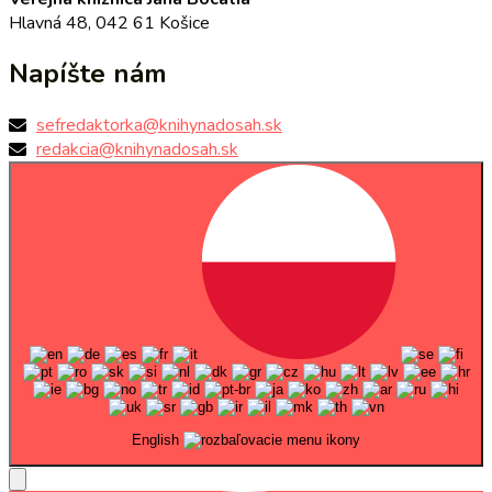
Hlavná 48, 042 61 Košice
Napíšte nám
sefredaktorka@knihynadosah.sk
redakcia@knihynadosah.sk
English