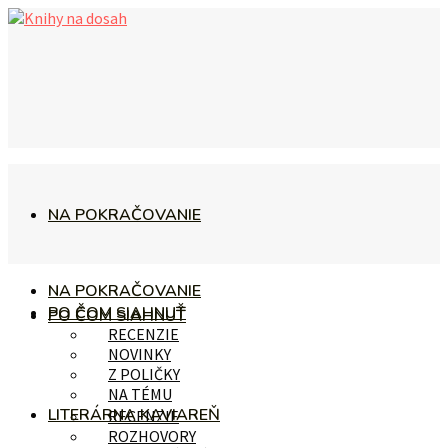
NA POKRAČOVANIE
NA POKRAČOVANIE
PO ČOM SIAHNUŤ
PO ČOM SIAHNUŤ
RECENZIE
NOVINKY
Z POLIČKY
NA TÉMU
LITERÁRNA KAVIAREŇ
RECENZIE
ROZHOVORY