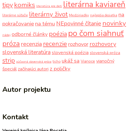
literárna kaviareň
komiks
tipy
literatúra pre deti
literárny život
na
literárne súťaže
Medziriadky
najlepšia desiatka
novinky
NEpovinné čítanie
pokračovanie
na tému
po čom siahnuť
poézia
odborné články
nádej
próza
recenzie
recenzia
rozhovory
rozhovor
slovenská literatúra
slovenská poézia
slovenská próza
strip
ukáž sa
vianočný
Vianoce
ticho
súčasná slovenská próza
z poličky
špeciál
začínajúci autori
Autor projektu
Kontakt
Verejná knižnica Jána Bocatia