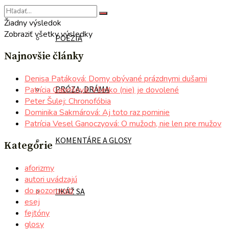
Žiadny výsledok
Zobraziť všetky výsledky
POÉZIA
Najnovšie články
Denisa Patáková: Domy obývané prázdnymi dušami
PRÓZA, DRÁMA
Patrícia Gabrišová: Všetko (nie) je dovolené
Peter Šulej: Chronofóbia
Dominika Sakmárová: Aj toto raz pominie
Patrícia Vesel Ganoczyová: O mužoch, nie len pre mužov
KOMENTÁRE A GLOSY
Kategórie
aforizmy
autori uvádzajú
do pozornosti
UKÁŽ SA
esej
fejtóny
glosy