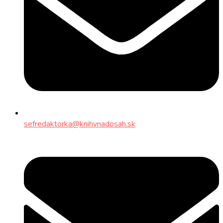
sefredaktorka@knihynadosah.sk