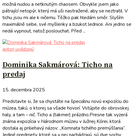
možná nudou a netknutým chaosem. Obvykle jsem jako
pátrající netopýr, který má uši nastražené, aby se neztratil. V
tichu jsou mi ale k ničemu. Těžko pak hledám směr. Slyším
maximálně sebe, své myšlenky a bzukot lednice. Ani jedno se
nedá vypnout, natož poslouchat. Před ...
autori uvádzajú
Dominika Sakmárová: Ticho na
predaj
15. decembra 2025
Predstavte si, že sa chystáte na špeciálnu novú expozíciu do
múzea, takú, o ktorej sa všade hovorí. Vstúpite do obrovskej
haly, a tam – nič. Ticho a (takmer) prázdno.Presne tak vyzerá
známa expozícia v Národnom múzeu v Južnej Kórei, ktorá
dostala aj priliehavý názov: „Komnata tichého premýšľania“.
Jediné predmety, ktoré sa v nej nachádzajú, sú dve sochy