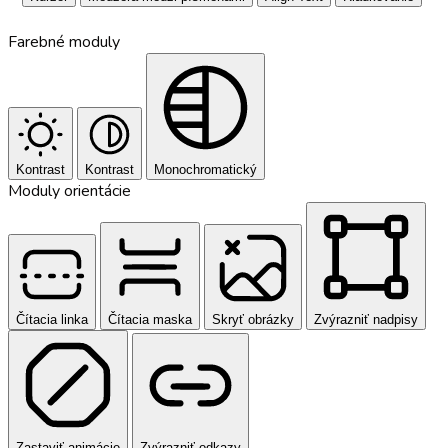
Farebné moduly
Kontrast
Kontrast
Monochromatický
Moduly orientácie
Čítacia linka
Čítacia maska
Skryť obrázky
Zvýrazniť nadpisy
Zastaviť animácie
Zvýrazniť odkazy