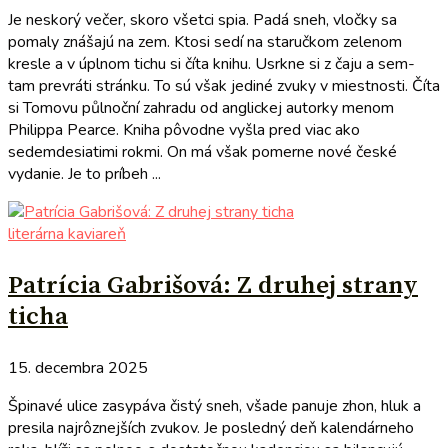
Je neskorý večer, skoro všetci spia. Padá sneh, vločky sa
pomaly znášajú na zem. Ktosi sedí na staručkom zelenom
kresle a v úplnom tichu si číta knihu. Usrkne si z čaju a sem-
tam prevráti stránku. To sú však jediné zvuky v miestnosti. Číta
si Tomovu půlnoční zahradu od anglickej autorky menom
Philippa Pearce. Kniha pôvodne vyšla pred viac ako
sedemdesiatimi rokmi. On má však pomerne nové české
vydanie. Je to príbeh ...
literárna kaviareň
Patrícia Gabrišová: Z druhej strany
ticha
15. decembra 2025
Špinavé ulice zasypáva čistý sneh, všade panuje zhon, hluk a
presila najrôznejších zvukov. Je posledný deň kalendárneho