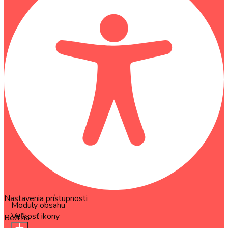
Nastavenia prístupnosti
Moduly obsahu
Veľkosť ikony
Beží na
OneTap