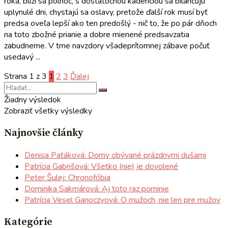
roka, blíži sa polnoc, s dostatočnou kadenciou sa bilancujú
uplynulé dni, chystajú sa oslavy, pretože ďalší rok musí byť
predsa oveľa lepší ako ten predošlý - nič to, že po pár dňoch
na toto zbožné prianie a dobre mienené predsavzatia
zabudneme. V tme navzdory všadeprítomnej zábave počuť
usedavý ...
Strana 1 z 3
1
2
3
Ďalej
Žiadny výsledok
Zobraziť všetky výsledky
Najnovšie články
Denisa Patáková: Domy obývané prázdnymi dušami
Patrícia Gabrišová: Všetko (nie) je dovolené
Peter Šulej: Chronofóbia
Dominika Sakmárová: Aj toto raz pominie
Patrícia Vesel Ganoczyová: O mužoch, nie len pre mužov
Kategórie