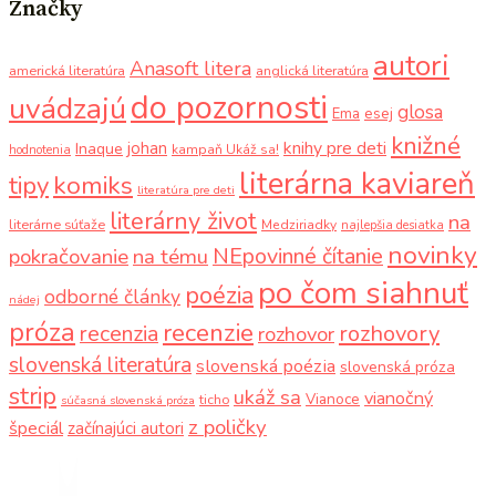
Značky
autori
Anasoft litera
americká literatúra
anglická literatúra
do pozornosti
uvádzajú
glosa
Ema
esej
knižné
knihy pre deti
johan
Inaque
kampaň Ukáž sa!
hodnotenia
literárna kaviareň
komiks
tipy
literatúra pre deti
literárny život
na
literárne súťaže
Medziriadky
najlepšia desiatka
novinky
NEpovinné čítanie
pokračovanie
na tému
po čom siahnuť
poézia
odborné články
nádej
próza
recenzie
recenzia
rozhovory
rozhovor
slovenská literatúra
slovenská poézia
slovenská próza
strip
ukáž sa
vianočný
Vianoce
ticho
súčasná slovenská próza
z poličky
špeciál
začínajúci autori