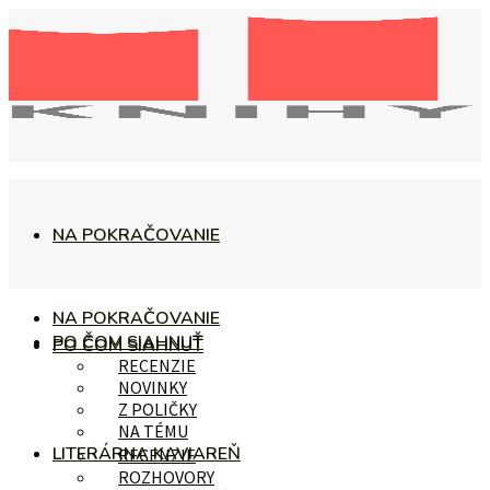
NA POKRAČOVANIE
NA POKRAČOVANIE
PO ČOM SIAHNUŤ
PO ČOM SIAHNUŤ
RECENZIE
NOVINKY
Z POLIČKY
NA TÉMU
LITERÁRNA KAVIAREŇ
RECENZIE
ROZHOVORY