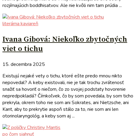
rozjímajúcich boddhisatvov. Ale nie kvôli nim tam prúdia ...
literárna kaviareň
Ivana Gibová: Niekoľko zbytočných
viet o tichu
15. decembra 2025
Existujú nejaké vety o tichu, ktoré ešte predo mnou nikto
nepovedal? A keby existovali, nie je tak trochu zvrátenosť
snažiť sa hovoriť o niečom, čo zo svojej podstaty hovorenie
nepredpokladá? Čímkoľvek, čo by som povedala, by som ticho
prekryla, okrem toho nie som ani Sokrates, ani Nietzsche, ani
Kant, aby to prekrytie aspoň stálo za to, nie som ani len
otorinolaryngológ, a keby som aj ...
po čom siahnuť