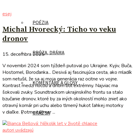
esej
POÉZIA
Michal Hvorecký: Ticho vo veku
dronov
PRÓZA, DRÁMA
15. decembra 2025
V novembri 2024 som týždeň putoval po Ukrajine. Kyjiv, Buča,
Hostomel, Boroďanka... Desivá aj fascinujúca cesta, ako mladík
som netušil, že sa aj moja generácia raz ocitne vo vojne.
KOMENTÁRE A GLOSY
Kontrast medzi nocou a dňom bol extrémny. Najviac ma
šokovali zvuky. Soundtrackom ukrajinského frontu sa stalo
bzučanie dronov, ktoré by za iných okolností mohlo znieť ako
otravný komár pri uchu alebo tlmený hukot ľahkej motorky
v diaľke. Potme takmer ...
UKÁŽ SA
autori uvádzajú