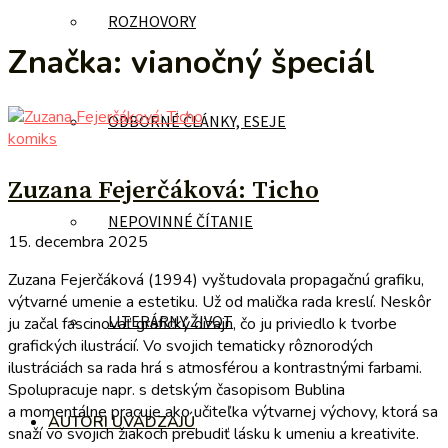
ROZHOVORY
Značka:
vianočný špeciál
ODBORNÉ ČLÁNKY, ESEJE
komiks
Zuzana Fejerčáková: Ticho
NEPOVINNÉ ČÍTANIE
15. decembra 2025
Zuzana Fejerčáková (1994) vyštudovala propagačnú grafiku,
výtvarné umenie a estetiku. Už od malička rada kreslí. Neskôr
LITERÁRNY ŽIVOT
ju začal fascinovať grafický dizajn, čo ju priviedlo k tvorbe
grafických ilustrácií. Vo svojich tematicky rôznorodých
ilustráciách sa rada hrá s atmosférou a kontrastnými farbami.
Spolupracuje napr. s detským časopisom Bublina
a momentálne pracuje ako učiteľka výtvarnej výchovy, ktorá sa
AUTORI UVÁDZAJÚ
snaží vo svojich žiakoch prebudiť lásku k umeniu a kreativite.