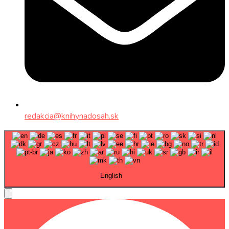
redakcia@knihynadosah.sk
English