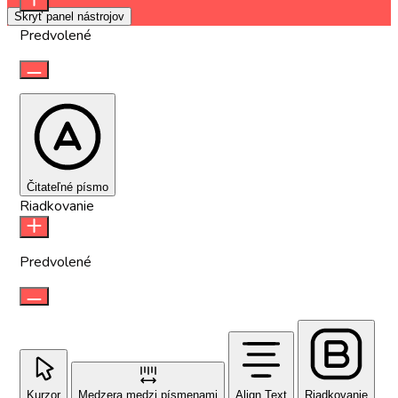
Skryť panel nástrojov
Predvolené
Čitateľné písmo
Riadkovanie
Predvolené
Kurzor
Medzera medzi písmenami
Align Text
Riadkovanie