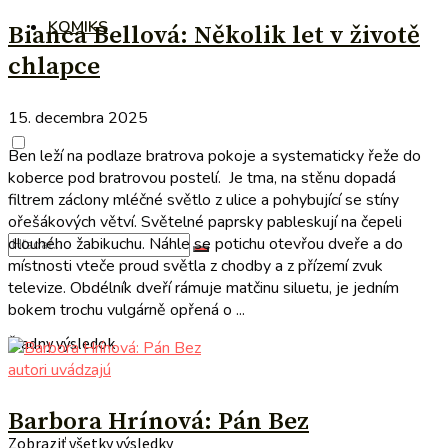
KOMIKS
Bianca Bellová: Několik let v životě
chlapce
15. decembra 2025
Ben leží na podlaze bratrova pokoje a systematicky řeže do
koberce pod bratrovou postelí. Je tma, na stěnu dopadá
filtrem záclony mléčné světlo z ulice a pohybující se stíny
ořešákových větví. Světelné paprsky pableskují na čepeli
dlouhého žabikuchu. Náhle se potichu otevřou dveře a do
místnosti vteče proud světla z chodby a z přízemí zvuk
televize. Obdélník dveří rámuje matčinu siluetu, je jedním
bokem trochu vulgárně opřená o ...
Žiadny výsledok
autori uvádzajú
Barbora Hrínová: Pán Bez
Zobraziť všetky výsledky