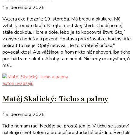
15. decembra 2025
Vyzerá ako filozof z 19. storočia. Má bradu a okuliare. Má
vzťah k tomuto kraju. K tejto mestskej štvrti. Chodí po nej
stále dookola. Hore a dole, lebo je to kopcovitá štvrť. Stojí
v ohybe chodníka a pozerá. Postáva pri križovatke, hodiny. Ale
policajt to nie je. Opitý nebýva. „Je to stratený prípad,“
povedal ktosi. Ale väčšinou o ňom nikto nič nehovorí. Iba ticho
prechádzame okolo. Akoby tam nebol. Niekedy rozmýšľam, či
má ...
autori uvádzajú
Matěj Skalický: Ticho a palmy
15. decembra 2025
Ticho nemám rád. Neděje se, prostě jen je. V tichu se zastaví
halekající svět kolem a probudí prostuduché prázdno. Řve tak