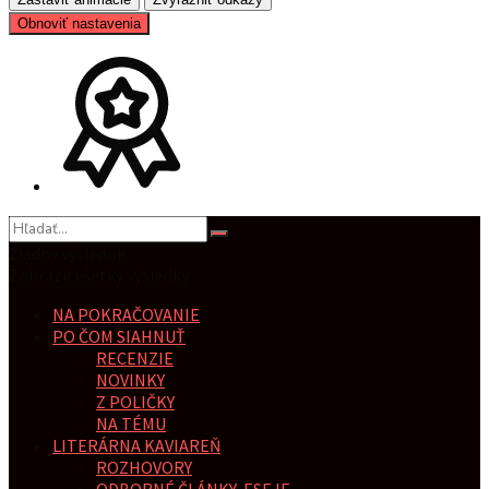
Obnoviť nastavenia
Žiadny výsledok
Zobraziť všetky výsledky
NA POKRAČOVANIE
PO ČOM SIAHNUŤ
RECENZIE
NOVINKY
Z POLIČKY
NA TÉMU
LITERÁRNA KAVIAREŇ
ROZHOVORY
ODBORNÉ ČLÁNKY, ESEJE