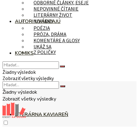
ODBORNÉ ČLÁNKY, ESEJE
NEPOVINNÉ ČÍTANIE
LITERÁRNY ŽIVOT
AUTORI UVÁDZAJÚ
NOVINKY
POÉZIA
PRÓZA, DRÁMA
KOMENTÁRE A GLOSY
UKÁŽ SA
Z POLIČKY
KOMIKS
Žiadny výsledok
Zobraziť všetky výsledky
NA TÉMU
Žiadny výsledok
Zobraziť všetky výsledky
LITERÁRNA KAVIAREŇ