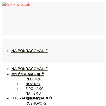
NA POKRAČOVANIE
NA POKRAČOVANIE
PO ČOM SIAHNUŤ
PO ČOM SIAHNUŤ
RECENZIE
NOVINKY
Z POLIČKY
NA TÉMU
LITERÁRNA KAVIAREŇ
RECENZIE
ROZHOVORY