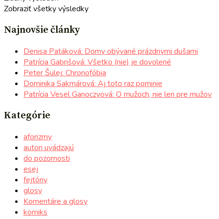
Zobraziť všetky výsledky
Najnovšie články
Denisa Patáková: Domy obývané prázdnymi dušami
Patrícia Gabrišová: Všetko (nie) je dovolené
Peter Šulej: Chronofóbia
Dominika Sakmárová: Aj toto raz pominie
Patrícia Vesel Ganoczyová: O mužoch, nie len pre mužov
Kategórie
aforizmy
autori uvádzajú
do pozornosti
esej
fejtóny
glosy
Komentáre a glosy
komiks