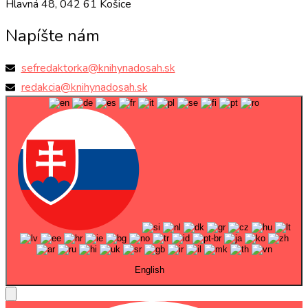
Hlavná 48, 042 61 Košice
Napíšte nám
sefredaktorka@knihynadosah.sk
redakcia@knihynadosah.sk
English