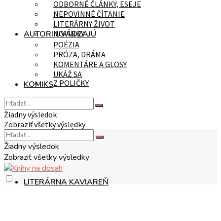
ODBORNÉ ČLÁNKY, ESEJE
NEPOVINNÉ ČÍTANIE
LITERÁRNY ŽIVOT
AUTORI UVÁDZAJÚ
NOVINKY
POÉZIA
PRÓZA, DRÁMA
KOMENTÁRE A GLOSY
UKÁŽ SA
Z POLIČKY
KOMIKS
Žiadny výsledok
Zobraziť všetky výsledky
NA TÉMU
Žiadny výsledok
Zobraziť všetky výsledky
LITERÁRNA KAVIAREŇ