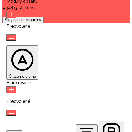
Moduly obsahu
Veľkosť ikony
Beží na
OneTap
Skryť panel nástrojov
Predvolené
Čitateľné písmo
Riadkovanie
Predvolené