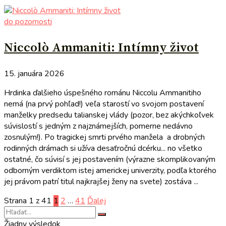
do pozornosti
Niccolò Ammaniti: Intímny život
15. januára 2026
Hrdinka ďalšieho úspešného románu Niccolu Ammanitiho
nemá (na prvý pohľad!) veľa starostí vo svojom postavení
manželky predsedu talianskej vlády (pozor, bez akýchkoľvek
súvislostí s jedným z najznámejších, pomerne nedávno
zosnulým!). Po tragickej smrti prvého manžela a drobných
rodinných drámach si užíva desaťročnú dcérku... no všetko
ostatné, čo súvisí s jej postavením (výrazne skomplikovaným
odborným verdiktom istej americkej univerzity, podľa ktorého
jej právom patrí titul najkrajšej ženy na svete) zostáva ...
Strana 1 z 41
1
2
…
41
Ďalej
Žiadny výsledok