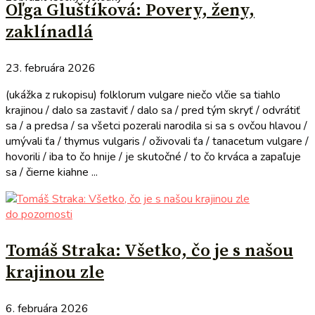
Oľga Gluštíková: Povery, ženy,
zaklínadlá
23. februára 2026
(ukážka z rukopisu) folklorum vulgare niečo vlčie sa tiahlo
krajinou / dalo sa zastaviť / dalo sa / pred tým skryť / odvrátiť
sa / a predsa / sa všetci pozerali narodila si sa s ovčou hlavou /
umývali ťa / thymus vulgaris / oživovali ťa / tanacetum vulgare /
hovorili / iba to čo hnije / je skutočné / to čo krváca a zapaľuje
sa / čierne kiahne ...
do pozornosti
Tomáš Straka: Všetko, čo je s našou
krajinou zle
6. februára 2026