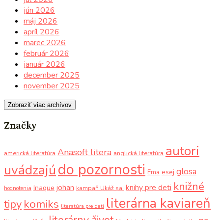
jún 2026
máj 2026
apríl 2026
marec 2026
február 2026
január 2026
december 2025
november 2025
Zobraziť viac archívov
Značky
autori
Anasoft litera
americká literatúra
anglická literatúra
do pozornosti
uvádzajú
glosa
Ema
esej
knižné
knihy pre deti
johan
Inaque
kampaň Ukáž sa!
hodnotenia
literárna kaviareň
komiks
tipy
literatúra pre deti
literárny život