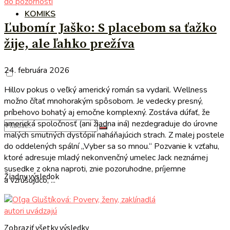
do pozornosti
KOMIKS
Ľubomír Jaško: S placebom sa ťažko
žije, ale ľahko prežíva
24. februára 2026
Hillov pokus o veľký americký román sa vydaril. Wellness
možno čítať mnohorakým spôsobom. Je vedecky presný,
príbehovo bohatý aj emočne komplexný. Zostáva dúfať, že
americká spoločnosť (ani žiadna iná) nezdegraduje do úrovne
malých smutných dystópií naháňajúcich strach. Z malej postele
do oddelených spální „Vyber sa so mnou.“ Pozvanie k vzťahu,
ktoré adresuje mladý nekonvenčný umelec Jack neznámej
susedke z okna naproti, znie pozoruhodne, príjemne
Žiadny výsledok
a vzrušujúco, ...
autori uvádzajú
Zobraziť všetky výsledky