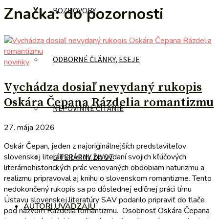
Značka:
do pozornosti
ROZHOVORY
ODBORNÉ ČLÁNKY, ESEJE
novinky
Vychádza dosiaľ nevydaný rukopis
Oskára Čepana Rázdelia romantizmu
NEPOVINNÉ ČÍTANIE
27. mája 2026
Oskár Čepan, jeden z najoriginálnejších predstaviteľov
slovenskej literárnej vedy, po vydaní svojich kľúčových
LITERÁRNY ŽIVOT
literárnohistorických prác venovaných obdobiam naturizmu a
realizmu pripravoval aj knihu o slovenskom romantizme. Tento
nedokončený rukopis sa po dôslednej edičnej práci tímu
Ústavu slovenskej literatúry SAV podarilo pripraviť do tlače
AUTORI UVÁDZAJÚ
pod názvom Rázdelia romantizmu. Osobnosť Oskára Čepana