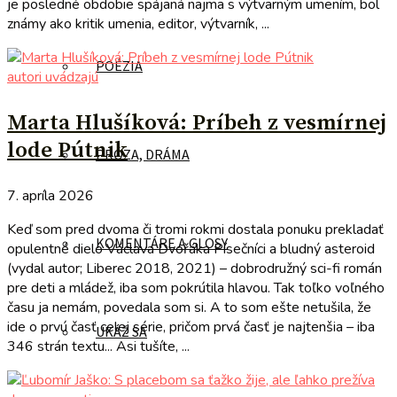
je posledné obdobie spájaná najmä s výtvarným umením, bol
známy ako kritik umenia, editor, výtvarník, ...
POÉZIA
autori uvádzajú
Marta Hlušíková: Príbeh z vesmírnej
lode Pútnik
PRÓZA, DRÁMA
7. apríla 2026
Keď som pred dvoma či tromi rokmi dostala ponuku prekladať
KOMENTÁRE A GLOSY
opulentné dielo Václava Dvořáka Písečníci a bludný asteroid
(vydal autor; Liberec 2018, 2021) – dobrodružný sci-fi román
pre deti a mládež, iba som pokrútila hlavou. Tak toľko voľného
času ja nemám, povedala som si. A to som ešte netušila, že
ide o prvú časť celej série, pričom prvá časť je najtenšia – iba
UKÁŽ SA
346 strán textu... Asi tušíte, ...