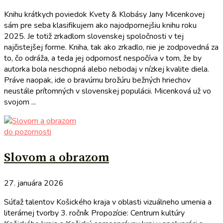
Knihu krátkych poviedok Kvety & Klobásy Jany Micenkovej
sám pre seba klasifikujem ako najodpornejšiu knihu roku
2025. Je totiž zrkadlom slovenskej spoločnosti v tej
najčistejšej forme. Kniha, tak ako zrkadlo, nie je zodpovedná za
to, čo odráža, a teda jej odpornosť nespočíva v tom, že by
autorka bola neschopná alebo nebodaj v nízkej kvalite diela.
Práve naopak, ide o bravúrnu brožúru bežných hriechov
neustále prítomných v slovenskej populácii. Micenková už vo
svojom ...
do pozornosti
Slovom a obrazom
27. januára 2026
Súťaž talentov Košického kraja v oblasti vizuálneho umenia a
literárnej tvorby 3. ročník Propozície: Centrum kultúry