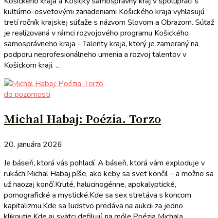
Košického kraja a Košický samosprávny kraj v spolupráci s
kultúrno-osvetovými zariadeniami Košického kraja vyhlasujú
tretí ročník krajskej súťaže s názvom Slovom a Obrazom. Súťaž
je realizovaná v rámci rozvojového programu Košického
samosprávneho kraja - Talenty kraja, ktorý je zameraný na
podporu neprofesionálneho umenia a rozvoj talentov v
Košickom kraji. ...
do pozornosti
Michal Habaj: Poézia. Torzo
20. januára 2026
Je báseň, ktorá vás pohladí. A báseň, ktorá vám exploduje v
rukách.Michal Habaj píše, ako keby sa svet končil – a možno sa
už naozaj končí.Kruté, halucinogénne, apokalyptické,
pornografické a mystické.Kde sa sex stretáva s koncom
kapitalizmu.Kde sa ľudstvo predáva na aukcii za jedno
kliknutie.Kde aj svätci defilujú na móle.Poézia Michala