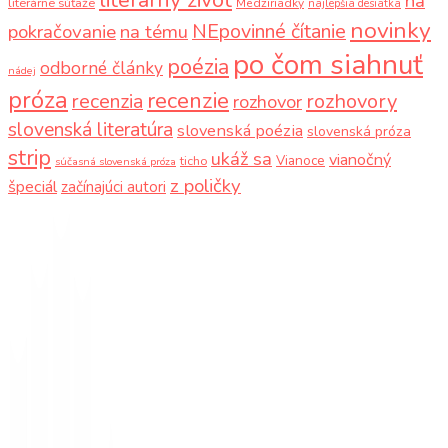
na
literárne súťaže
Medziriadky
najlepšia desiatka
novinky
NEpovinné čítanie
pokračovanie
na tému
po čom siahnuť
poézia
odborné články
nádej
próza
recenzie
recenzia
rozhovory
rozhovor
slovenská literatúra
slovenská poézia
slovenská próza
strip
ukáž sa
vianočný
Vianoce
ticho
súčasná slovenská próza
z poličky
špeciál
začínajúci autori