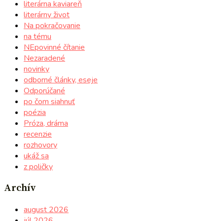
literárna kaviareň
literárny život
Na pokračovanie
na tému
NEpovinné čítanie
Nezaradené
novinky
odborné články, eseje
Odporúčané
po čom siahnuť
poézia
Próza, dráma
recenzie
rozhovory
ukáž sa
z poličky
Archív
august 2026
júl 2026