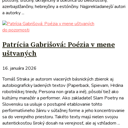
poľštiny, srbčiny, ukrajinčiny a dokonca do bieloruštiny,
azerbajdžančiny, hebrejčiny a estónčiny. Najprekladanejší autori
a autorky ...
do pozornosti
Patrícia Gabrišová: Poézia v mene
uštvaných
16. januára 2026
Tomáš Straka je autorom viacerých básnických zbierok aj
autobiograficky ladených textov (Paperback, Spievam, Hrdina
robotníckej triedy, Persona non grata a iné), pôsobí tiež ako
kultúrny manažér a performer. Ako zakladateľ Slam Poetry na
Slovensku sa usiluje o postupné etablovanie tohto
performatívneho žánru v súťažnej forme a jeho koncentrovanie
sa do verejného priestoru. Takéto texty majú nielen svojou
autentickosťou široký dosah na verejnosť, ale aj vzhľadom ...