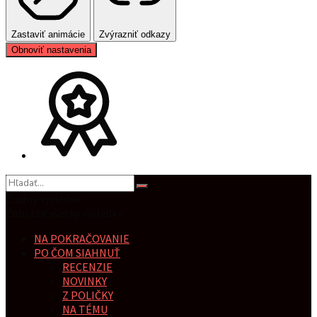
Zastaviť animácie
Zvýrazniť odkazy
Obnoviť nastavenia
Žiadny výsledok
Zobraziť všetky výsledky
NA POKRAČOVANIE
PO ČOM SIAHNUŤ
RECENZIE
NOVINKY
Z POLIČKY
NA TÉMU