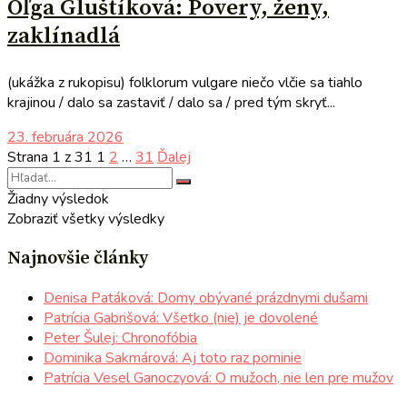
Oľga Gluštíková: Povery, ženy,
zaklínadlá
(ukážka z rukopisu) folklorum vulgare niečo vlčie sa tiahlo
krajinou / dalo sa zastaviť / dalo sa / pred tým skryť...
23. februára 2026
Strana 1 z 31
1
2
…
31
Ďalej
Žiadny výsledok
Zobraziť všetky výsledky
Najnovšie články
Denisa Patáková: Domy obývané prázdnymi dušami
Patrícia Gabrišová: Všetko (nie) je dovolené
Peter Šulej: Chronofóbia
Dominika Sakmárová: Aj toto raz pominie
Patrícia Vesel Ganoczyová: O mužoch, nie len pre mužov