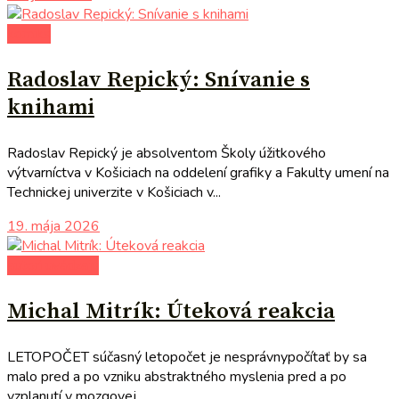
komiks
Radoslav Repický: Snívanie s
knihami
Radoslav Repický je absolventom Školy úžitkového
výtvarníctva v Košiciach na oddelení grafiky a Fakulty umení na
Technickej univerzite v Košiciach v...
19. mája 2026
autori uvádzajú
Michal Mitrík: Úteková reakcia
LETOPOČET súčasný letopočet je nesprávnypočítať by sa
malo pred a po vzniku abstraktného myslenia pred a po
vzplanutí v mozgovej...