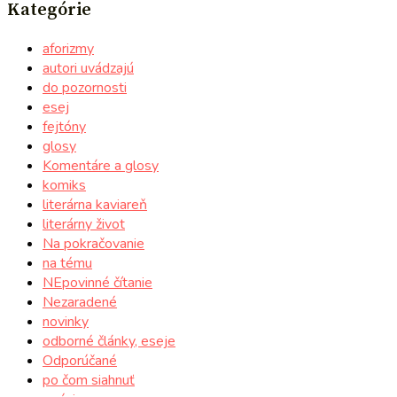
Kategórie
aforizmy
autori uvádzajú
do pozornosti
esej
fejtóny
glosy
Komentáre a glosy
komiks
literárna kaviareň
literárny život
Na pokračovanie
na tému
NEpovinné čítanie
Nezaradené
novinky
odborné články, eseje
Odporúčané
po čom siahnuť