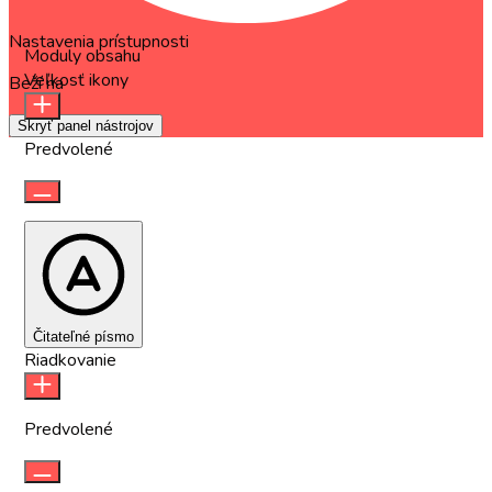
Nastavenia prístupnosti
Moduly obsahu
Veľkosť ikony
Beží na
OneTap
Skryť panel nástrojov
Predvolené
Čitateľné písmo
Riadkovanie
Predvolené