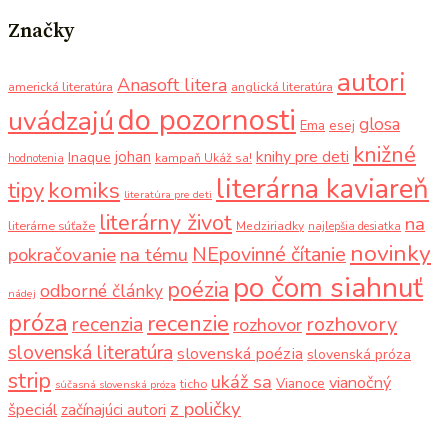
Značky
autori
Anasoft litera
americká literatúra
anglická literatúra
do pozornosti
uvádzajú
glosa
Ema
esej
knižné
knihy pre deti
johan
Inaque
kampaň Ukáž sa!
hodnotenia
literárna kaviareň
komiks
tipy
literatúra pre deti
literárny život
na
literárne súťaže
Medziriadky
najlepšia desiatka
novinky
NEpovinné čítanie
pokračovanie
na tému
po čom siahnuť
poézia
odborné články
nádej
próza
recenzie
recenzia
rozhovory
rozhovor
slovenská literatúra
slovenská poézia
slovenská próza
strip
ukáž sa
vianočný
Vianoce
ticho
súčasná slovenská próza
z poličky
špeciál
začínajúci autori