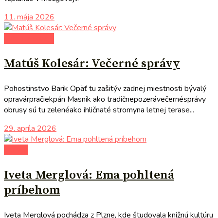
11. mája 2026
autori uvádzajú
Matúš Kolesár: Večerné správy
Pohostinstvo Barik Opäť tu zašitýv zadnej miestnosti bývalý
opravárpračiekpán Masnik ako tradičnepozerávečernésprávy
obrusy sú tu zelenéako ihličnaté stromyna letnej terase...
29. apríla 2026
komiks
Iveta Merglová: Ema pohltená
príbehom
Iveta Merglová pochádza z Plzne, kde študovala knižnú kultúru