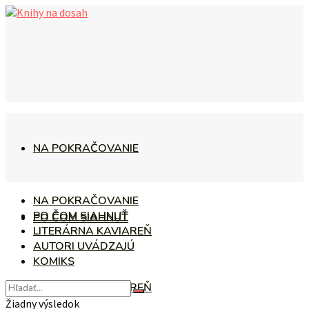
NA POKRAČOVANIE
NA POKRAČOVANIE
PO ČOM SIAHNUŤ
PO ČOM SIAHNUŤ
LITERÁRNA KAVIAREŇ
AUTORI UVÁDZAJÚ
KOMIKS
LITERÁRNA KAVIAREŇ
Žiadny výsledok