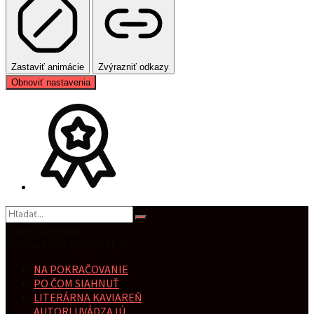
Zastaviť animácie
Zvýrazniť odkazy
Obnoviť nastavenia
Žiadny výsledok
Zobraziť všetky výsledky
NA POKRAČOVANIE
PO ČOM SIAHNUŤ
LITERÁRNA KAVIAREŇ
AUTORI UVÁDZAJÚ