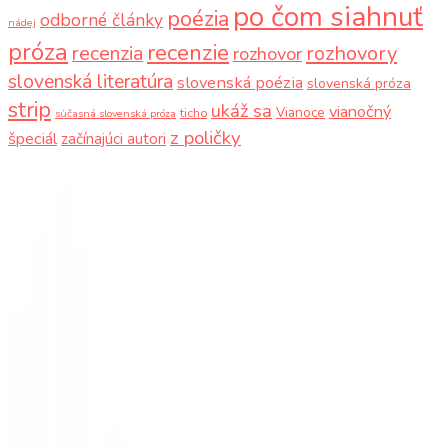
po čom siahnuť
poézia
odborné články
nádej
próza
recenzie
recenzia
rozhovory
rozhovor
slovenská literatúra
slovenská poézia
slovenská próza
strip
ukáž sa
vianočný
Vianoce
ticho
súčasná slovenská próza
z poličky
špeciál
začínajúci autori