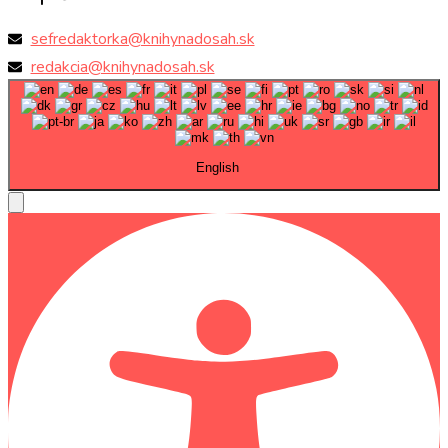
sefredaktorka@knihynadosah.sk
redakcia@knihynadosah.sk
English