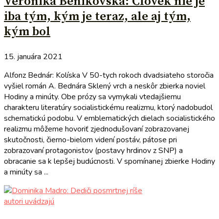
Veronika Benikovská: Človek nie je
iba tým, kým je teraz, ale aj tým,
kým bol
15. januára 2021
Alfonz Bednár: Kolíska V 50-tych rokoch dvadsiateho storočia
vyšiel román A. Bednára Sklený vrch a neskôr zbierka noviel
Hodiny a minúty. Obe prózy sa vymykali vtedajšiemu
charakteru literatúry socialistickému realizmu, ktorý nadobudol
schematickú podobu. V emblematických dielach socialistického
realizmu môžeme hovoriť zjednodušovaní zobrazovanej
skutočnosti, čierno-bielom videní postáv, pátose pri
zobrazovaní protagonistov (postavy hrdinov z SNP) a
obracanie sa k lepšej budúcnosti. V spomínanej zbierke Hodiny
a minúty sa ...
autori uvádzajú