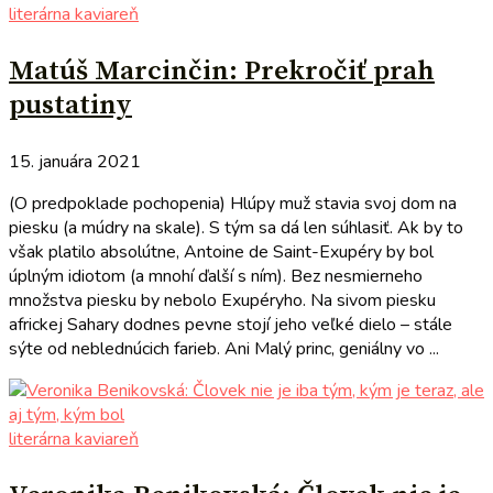
literárna kaviareň
Matúš Marcinčin: Prekročiť prah
pustatiny
15. januára 2021
(O predpoklade pochopenia) Hlúpy muž stavia svoj dom na
piesku (a múdry na skale). S tým sa dá len súhlasiť. Ak by to
však platilo absolútne, Antoine de Saint-Exupéry by bol
úplným idiotom (a mnohí ďalší s ním). Bez nesmierneho
množstva piesku by nebolo Exupéryho. Na sivom piesku
africkej Sahary dodnes pevne stojí jeho veľké dielo – stále
sýte od neblednúcich farieb. Ani Malý princ, geniálny vo ...
literárna kaviareň