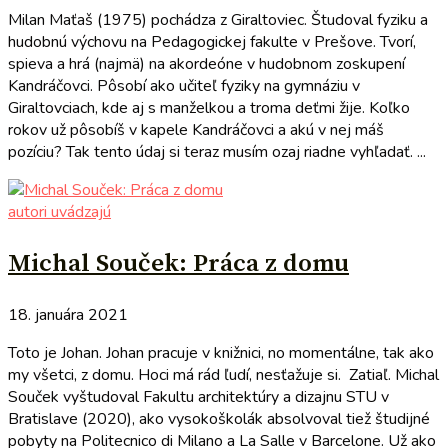
Milan Maťaš (1975) pochádza z Giraltoviec. Študoval fyziku a
hudobnú výchovu na Pedagogickej fakulte v Prešove. Tvorí,
spieva a hrá (najmä) na akordeóne v hudobnom zoskupení
Kandráčovci. Pôsobí ako učiteľ fyziky na gymnáziu v
Giraltovciach, kde aj s manželkou a troma deťmi žije. Koľko
rokov už pôsobíš v kapele Kandráčovci a akú v nej máš
pozíciu? Tak tento údaj si teraz musím ozaj riadne vyhľadať. ...
autori uvádzajú
Michal Souček: Práca z domu
18. januára 2021
Toto je Johan. Johan pracuje v knižnici, no momentálne, tak ako
my všetci, z domu. Hoci má rád ľudí, nesťažuje si. Zatiaľ. Michal
Souček vyštudoval Fakultu architektúry a dizajnu STU v
Bratislave (2020), ako vysokoškolák absolvoval tiež študijné
pobyty na Politecnico di Milano a La Salle v Barcelone. Už ako