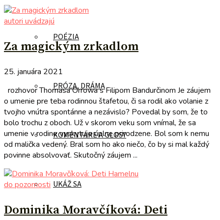
autori uvádzajú
POÉZIA
Za magickým zrkadlom
25. januára 2021
PRÓZA, DRÁMA
rozhovor Thomasa Orrowa s Filipom Bandurčinom Je záujem
o umenie pre teba rodinnou štafetou, či sa rodil ako volanie z
tvojho vnútra spontánne a nezávislo? Povedal by som, že to
bolo trochu z oboch. Už v skorom veku som vnímal, že sa
umenie v rodine vyskytuje úplne prirodzene. Bol som k nemu
KOMENTÁRE A GLOSY
od malička vedený. Bral som ho ako niečo, čo by si mal každý
povinne absolvovať. Skutočný záujem ...
UKÁŽ SA
do pozornosti
Dominika Moravčíková: Deti