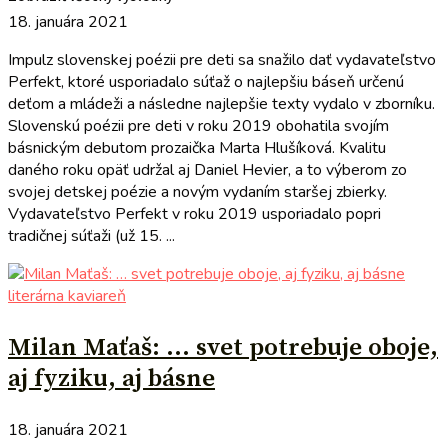
18. januára 2021
Impulz slovenskej poézii pre deti sa snažilo dať vydavateľstvo
Perfekt, ktoré usporiadalo súťaž o najlepšiu báseň určenú
deťom a mládeži a následne najlepšie texty vydalo v zborníku.
Slovenskú poézii pre deti v roku 2019 obohatila svojím
básnickým debutom prozaička Marta Hlušíková. Kvalitu
daného roku opäť udržal aj Daniel Hevier, a to výberom zo
svojej detskej poézie a novým vydaním staršej zbierky.
Vydavateľstvo Perfekt v roku 2019 usporiadalo popri
tradičnej súťaži (už 15. ...
literárna kaviareň
Milan Maťaš: … svet potrebuje oboje,
aj fyziku, aj básne
18. januára 2021