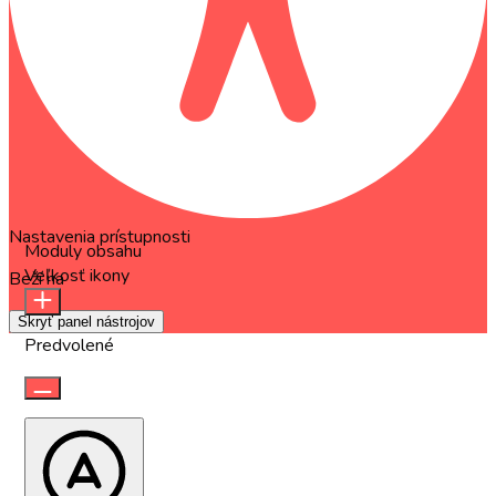
Nastavenia prístupnosti
Moduly obsahu
Veľkosť ikony
Beží na
OneTap
Skryť panel nástrojov
Predvolené