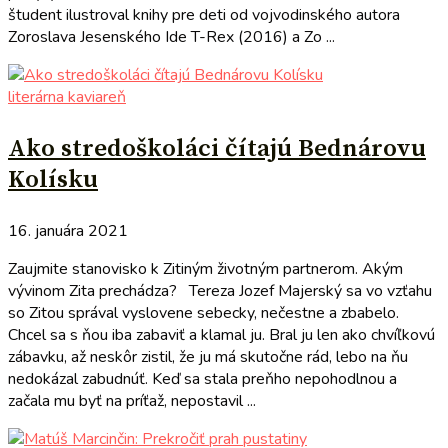
študent ilustroval knihy pre deti od vojvodinského autora
Zoroslava Jesenského Ide T-Rex (2016) a Zo ...
literárna kaviareň
Ako stredoškoláci čítajú Bednárovu
Kolísku
16. januára 2021
Zaujmite stanovisko k Zitiným životným partnerom. Akým
vývinom Zita prechádza? Tereza Jozef Majerský sa vo vzťahu
so Zitou správal vyslovene sebecky, nečestne a zbabelo.
Chcel sa s ňou iba zabaviť a klamal ju. Bral ju len ako chvíľkovú
zábavku, až neskôr zistil, že ju má skutočne rád, lebo na ňu
nedokázal zabudnúť. Keď sa stala preňho nepohodlnou a
začala mu byť na príťaž, nepostavil ...