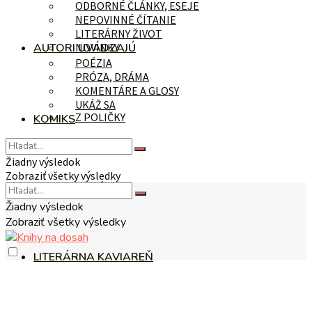
ODBORNÉ ČLÁNKY, ESEJE
NEPOVINNÉ ČÍTANIE
LITERÁRNY ŽIVOT
AUTORI UVÁDZAJÚ
NOVINKY
POÉZIA
PRÓZA, DRÁMA
KOMENTÁRE A GLOSY
UKÁŽ SA
Z POLIČKY
KOMIKS
Žiadny výsledok
Zobraziť všetky výsledky
NA TÉMU
Žiadny výsledok
Zobraziť všetky výsledky
LITERÁRNA KAVIAREŇ