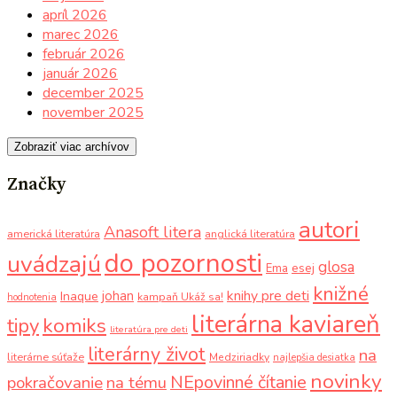
apríl 2026
marec 2026
február 2026
január 2026
december 2025
november 2025
Zobraziť viac archívov
Značky
autori
Anasoft litera
americká literatúra
anglická literatúra
do pozornosti
uvádzajú
glosa
Ema
esej
knižné
knihy pre deti
johan
Inaque
kampaň Ukáž sa!
hodnotenia
literárna kaviareň
komiks
tipy
literatúra pre deti
literárny život
na
literárne súťaže
Medziriadky
najlepšia desiatka
novinky
NEpovinné čítanie
pokračovanie
na tému