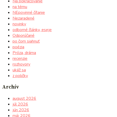
Na pokračovanie
na tému
NEpovinné čítanie
Nezaradené
novinky
odborné články, eseje
Odporúčané
po čom siahnuť
poézia
Próza, dráma
recenzie
rozhovory
ukáž sa
z poličky
Archív
august 2026
júl 2026
jún 2026
máj 2026