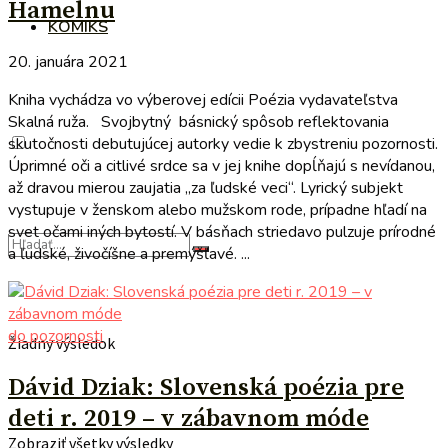
Hamelnu
KOMIKS
20. januára 2021
Kniha vychádza vo výberovej edícii Poézia vydavateľstva
Skalná ruža. Svojbytný básnický spôsob reflektovania
skutočnosti debutujúcej autorky vedie k zbystreniu pozornosti.
Úprimné oči a citlivé srdce sa v jej knihe dopĺňajú s nevídanou,
až dravou mierou zaujatia „za ľudské veci“. Lyrický subjekt
vystupuje v ženskom alebo mužskom rode, prípadne hľadí na
svet očami iných bytostí. V básňach striedavo pulzuje prírodné
a ľudské, živočíšne a premýšľavé. ...
do pozornosti
Žiadny výsledok
Dávid Dziak: Slovenská poézia pre
deti r. 2019 – v zábavnom móde
Zobraziť všetky výsledky