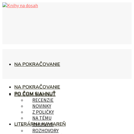
NA POKRAČOVANIE
NA POKRAČOVANIE
PO ČOM SIAHNUŤ
PO ČOM SIAHNUŤ
RECENZIE
NOVINKY
Z POLIČKY
NA TÉMU
LITERÁRNA KAVIAREŇ
RECENZIE
ROZHOVORY