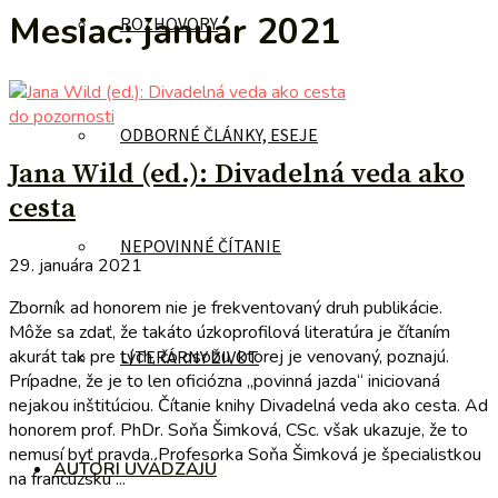
Mesiac:
január 2021
ROZHOVORY
do pozornosti
ODBORNÉ ČLÁNKY, ESEJE
Jana Wild (ed.): Divadelná veda ako
cesta
NEPOVINNÉ ČÍTANIE
29. januára 2021
Zborník ad honorem nie je frekventovaný druh publikácie.
Môže sa zdať, že takáto úzkoprofilová literatúra je čítaním
akurát tak pre tých, čo osobu, ktorej je venovaný, poznajú.
LITERÁRNY ŽIVOT
Prípadne, že je to len oficiózna „povinná jazda“ iniciovaná
nejakou inštitúciou. Čítanie knihy Divadelná veda ako cesta. Ad
honorem prof. PhDr. Soňa Šimková, CSc. však ukazuje, že to
nemusí byť pravda. Profesorka Soňa Šimková je špecialistkou
AUTORI UVÁDZAJÚ
na francúzsku ...