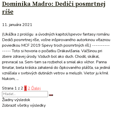
Dominika Madro: Dediči posmrtnej
ríše
11. januára 2021
(Ukážka z prológu a úvodných kapitol/spevov fantasy románu
Dediči posmrtnej ríše, voľne inšpirovaného autorkinou víťaznou
poviedkou MCF 2019 Spevy troch posmrtných ríš.) ----------
----- Toto si hovoria o počiatku Dräkavlšania. Väčšinou pri
zbere zdravej úrody. Vzduch bol ako duch. Chodil, skákal,
prevracal sa. Sem-tam sa rozbehol a smial ako víchor. Panna
Ilmatar, biela kráska zahalená do čipkovaného plášťa, sa jediná
vznášala v svrbivých dutinách vetrov a meluzín. Vietor ju kŕmil
hlukom, ...
Strana 1 z 2
1
2
Ďalej
Žiadny výsledok
Zobraziť všetky výsledky