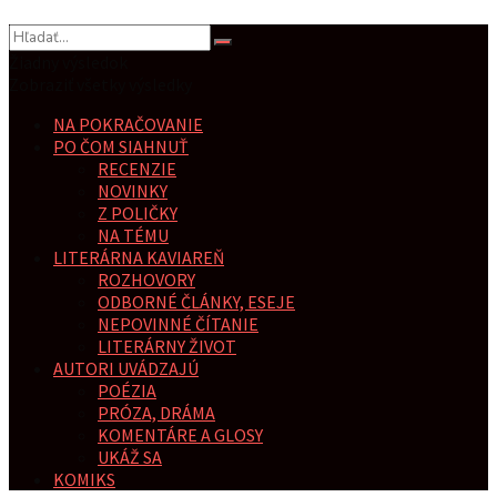
Žiadny výsledok
Zobraziť všetky výsledky
NA POKRAČOVANIE
PO ČOM SIAHNUŤ
RECENZIE
NOVINKY
Z POLIČKY
NA TÉMU
LITERÁRNA KAVIAREŇ
ROZHOVORY
ODBORNÉ ČLÁNKY, ESEJE
NEPOVINNÉ ČÍTANIE
LITERÁRNY ŽIVOT
AUTORI UVÁDZAJÚ
POÉZIA
PRÓZA, DRÁMA
KOMENTÁRE A GLOSY
UKÁŽ SA
KOMIKS