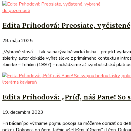
do pozornosti
Edita Príhodová: Preosiate, vyčisten
28. mája 2025
„Vybrané slová“ – tak sa nazýva básnická kniha – projekt vydavat
zbierky, autor dokáže vyňať slovo z primárneho kontextu a intro
zbierke – Tehilim (1997) – nachádzame až symbolistickú platnosť 
literárna kaviareň
Edita Príhodová: „Príď, náš Pane! So 
19. decembra 2023
Pri bádaní po význame pojmu pokoja sa môžeme odraziť od definíci
pokoj. Dokonca po ňom „lačnie všetkými túžbami“ (Léon-Dufour,