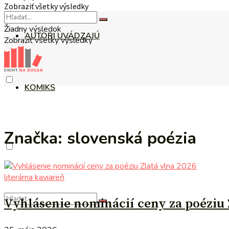
Zobraziť všetky výsledky
Žiadny výsledok
AUTORI UVÁDZAJÚ
Zobraziť všetky výsledky
KOMIKS
Značka:
slovenská poézia
literárna kaviareň
Vyhlásenie nominácií ceny za poéziu 