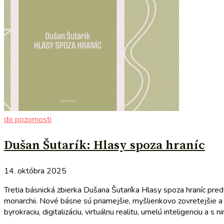
do pozornosti
Dušan Šutarík: Hlasy spoza hraníc
14. októbra 2025
Tretia básnická zbierka Dušana Šutaríka Hlasy spoza hraníc pred
monarchii. Nové básne sú priamejšie, myšlienkovo zovretejšie a 
byrokraciu, digitalizáciu, virtuálnu realitu, umelú inteligenciu a s