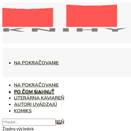
NA POKRAČOVANIE
NA POKRAČOVANIE
PO ČOM SIAHNUŤ
PO ČOM SIAHNUŤ
LITERÁRNA KAVIAREŇ
AUTORI UVÁDZAJÚ
KOMIKS
LITERÁRNA KAVIAREŇ
Žiadny výsledok