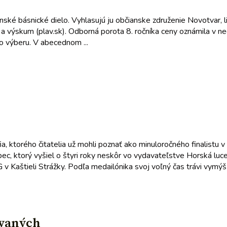
ské básnické dielo. Vyhlasujú ju občianske združenie Novotvar, li
ru a výskum (plav.sk). Odborná porota 8. ročníka ceny oznámila v
ho výberu. V abecednom ...
 ktorého čitatelia už mohli poznať ako minuloročného finalistu 
lapec, ktorý vyšiel o štyri roky neskôr vo vydavateľstve Horská l
 v Kaštieli Strážky. Podľa medailónika svoj voľný čas trávi vymýšľ
tvaných