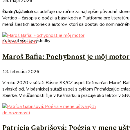
25. mája 2026
Cena Zlatá vlna sa udeľuje raz ročne za najlepšie pôvodné sloven
Žiadny výsledok
Vertigo – časopis o poézii a básnikoch a Platforma pre literatú
mená šiestich autoriek a autorov, ktorí sa dostali do nominačné
Zobraziť všetky výsledky
literárna kaviareň
Maroš Bafia: Pochybnosť je môj motor
13. februára 2026
V roku 2020 v súťaži Básne SK/CZ uspel Kežmarčan Maroš Bafia,
svinské oči. V básnickej súťaži uspel s cyklom Prichádzajúci ch
zbierke. V súčasnosti žije v Kežmarku a pracuje ako lektor v SNG
do pozornosti
Patrícia Gabrišová: Poézia v mene uš