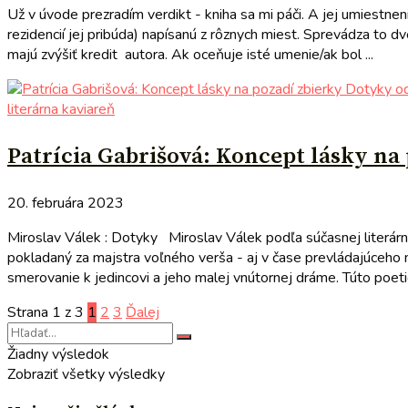
Už v úvode prezradím verdikt - kniha sa mi páči. A jej umiestne
rezidencií jej pribúda) napísanú z rôznych miest. Sprevádza to d
majú zvýšiť kredit autora. Ak oceňuje isté umenie/ak bol ...
literárna kaviareň
Patrícia Gabrišová: Koncept lásky na
20. februára 2023
Miroslav Válek : Dotyky Miroslav Válek podľa súčasnej literárn
pokladaný za majstra voľného verša - aj v čase prevládajúceho 
smerovanie k jedincovi a jeho malej vnútornej dráme. Túto poetic
Strana 1 z 3
1
2
3
Ďalej
Žiadny výsledok
Zobraziť všetky výsledky