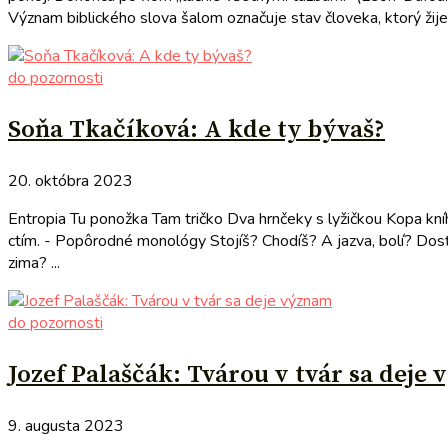
Význam biblického slova šalom označuje stav človeka, ktorý žije
do pozornosti
Soňa Tkačíková: A kde ty bývaš?
20. októbra 2023
Entropia Tu ponožka Tam tričko Dva hrnčeky s lyžičkou Kopa kníh
ctím. - Popôrodné monológy Stojíš? Chodíš? A jazva, bolí? Dosť
zima? ...
do pozornosti
Jozef Palaščák: Tvárou v tvár sa deje
9. augusta 2023