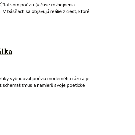
 Čítal som poéziu (v čase rozhojnenia
 V básňach sa objavujú reálie z ciest, ktoré
álka
etiky vybudoval poéziu moderného rázu a je
iť schematizmus a namieril svoje poetické