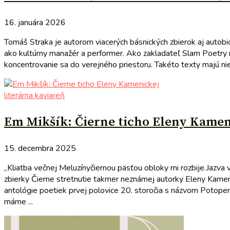
16. januára 2026
Tomáš Straka je autorom viacerých básnických zbierok aj autobio
ako kultúrny manažér a performer. Ako zakladateľ Slam Poetry 
koncentrovanie sa do verejného priestoru. Takéto texty majú nie
literárna kaviareň
Em Mikšík: Čierne ticho Eleny Kamen
15. decembra 2025
„Kliatba večnej Meluzínyčiernou päsťou obloky mi rozbije.Jazva
zbierky Čierne stretnutie takmer neznámej autorky Eleny Kameni
antológie poetiek prvej polovice 20. storočia s názvom Potopené
máme ...