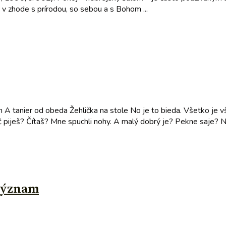
 v zhode s prírodou, so sebou a s Bohom ...
 A tanier od obeda Žehlička na stole No je to bieda. Všetko je vš
 piješ? Čítaš? Mne spuchli nohy. A malý dobrý je? Pekne saje? N
 význam