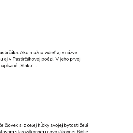
astirčáka. Ako možno vidieť aj v názve
 aj v Pastirčákovej poézii. V jeho prvej
apísané „Slnko“ ...
 človek si z celej hĺbky svojej bytosti želá
lovom starozákonnej i novozákonnej Biblie.