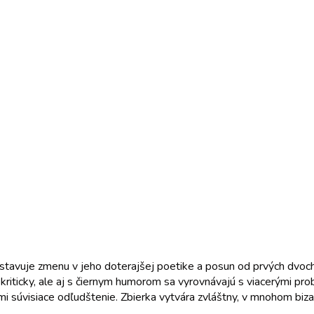
stavuje zmenu v jeho doterajšej poetike a posun od prvých dvoch 
kriticky, ale aj s čiernym humorom sa vyrovnávajú s viacerými pro
 nimi súvisiace odľudštenie. Zbierka vytvára zvláštny, v mnohom bizar