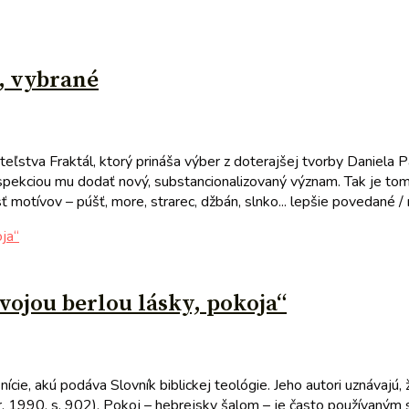
é, vybrané
eľstva Fraktál, ktorý prináša výber z doterajšej tvorby Daniela P
spekciou mu dodať nový, substancionalizovaný význam. Tak je tomu
motívov – púšť, more, strarec, džbán, slnko... lepšie povedané / n
svojou berlou lásky, pokoja“
e, akú podáva Slovník biblickej teológie. Jeho autori uznávajú, že
 1990, s. 902). Pokoj – hebrejsky šalom – je často používaným s