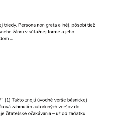
triedy, Persona non grata a iné), pôsobí tiež
vneho žánru v súťažnej forme a jeho
dom ...
?“ (1) Takto znejú úvodné verše básnickej
íková zahrnutím autorkiných veršov do
je čitateľské očakávania – už od začiatku