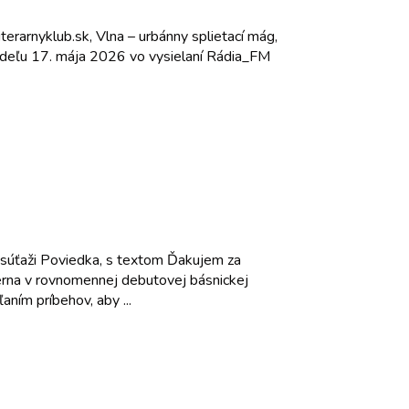
terarnyklub.sk, Vlna – urbánny splietací mág,
 nedeľu 17. mája 2026 vo vysielaní Rádia_FM
v súťaži Poviedka, s textom Ďakujem za
ucerna v rovnomennej debutovej básnickej
aním príbehov, aby ...