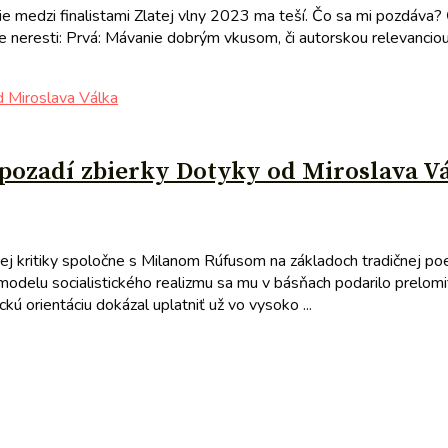
nie medzi finalistami Zlatej vlny 2023 ma teší. Čo sa mi pozdáva?
ve neresti: Prvá: Mávanie dobrým vkusom, či autorskou relevanciou.
 pozadí zbierky Dotyky od Miroslava V
ej kritiky spoločne s Milanom Rúfusom na základoch tradičnej po
modelu socialistického realizmu sa mu v básňach podarilo prelom
kú orientáciu dokázal uplatniť už vo vysoko ...