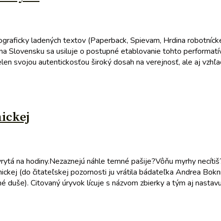
graficky ladených textov (Paperback, Spievam, Hrdina robotníckej 
na Slovensku sa usiluje o postupné etablovanie tohto performatí
len svojou autentickosťou široký dosah na verejnosť, ale aj vzhľa
ickej
 vrytá na hodiny.Nezaznejú náhle temné pašije?Vôňu myrhy necítiš
ckej (do čitateľskej pozornosti ju vrátila bádateľka Andrea Bokn
 duše). Citovaný úryvok lícuje s názvom zbierky a tým aj nastavu