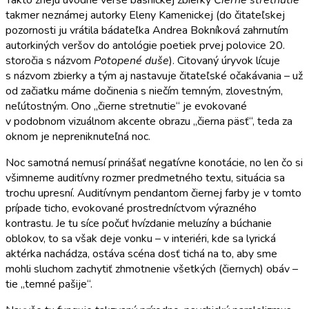
takmer neznámej autorky Eleny Kamenickej (do čitateľskej
pozornosti ju vrátila bádateľka Andrea Bokníková zahrnutím
autorkiných veršov do antológie poetiek prvej polovice 20.
storočia s názvom
Potopené duše
). Citovaný úryvok lícuje
s názvom zbierky a tým aj nastavuje čitateľské očakávania – už
od začiatku máme dočinenia s niečím temným, zlovestným,
neľútostným. Ono „čierne stretnutie“ je evokované
v podobnom vizuálnom akcente obrazu „čierna päsť“, teda za
oknom je nepreniknuteľná noc.
Noc samotná nemusí prinášať negatívne konotácie, no len čo si
všimneme auditívny rozmer predmetného textu, situácia sa
trochu upresní. Auditívnym pendantom čiernej farby je v tomto
prípade ticho, evokované prostredníctvom výrazného
kontrastu. Je tu síce počuť hvízdanie meluzíny a búchanie
oblokov, to sa však deje vonku – v interiéri, kde sa lyrická
aktérka nachádza, ostáva scéna dosť tichá na to, aby sme
mohli sluchom zachytiť zhmotnenie všetkých (čiernych) obáv –
tie „temné pašije“.