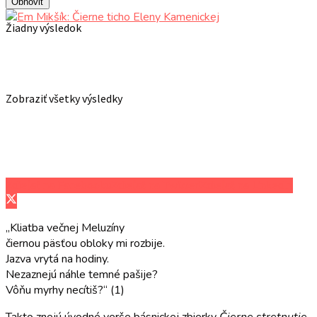
Obnoviť
Žiadny výsledok
Zobraziť všetky výsledky
Zdieľať na Facebooku
Zdieľať na Twitteri
Zdieľať na LinkedIn
„Kliatba večnej Meluzíny
čiernou päsťou obloky mi rozbije.
Jazva vrytá na hodiny.
Nezaznejú náhle temné pašije?
Vôňu myrhy necítiš?“ (1)
Takto znejú úvodné verše básnickej zbierky
Čierne stretnutie