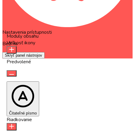
Nastavenia prístupnosti
Moduly obsahu
Veľkosť ikony
Beží na
OneTap
Skryť panel nástrojov
Predvolené
Čitateľné písmo
Riadkovanie