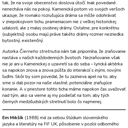
tak, že na svoje obecenstvo doslova útočí. Inak povedané:
nenecháva nás na pokoji. Kamenická potom vo svojich veršoch
ukazuje, že rovnako rozrušujúca dráma sa môže odohrávať
v znepokojivom tichu, prameniacom nie z veľkej historickej
udalosti, ale z malej osobnej drámy. Ostatne, pre konkrétnu
(subjektnú) osobu majú práve takéto drámy rozmer nezriedka
bytostný, existenčný.
Autorka
Čierneho stretnutia
nám tak pripomína, že zraňovanie
nastáva v našich každodenných životoch. Nezraňovanie však
nie je ani u Kamenickej o uzavretí sa do seba – lyrická aktérka
sa napokon znova a znova púšťa do interakcií s inými, novými
ľuďmi. Skôr by som povedal, že tu zaznieva apel na to, aby
sme si dali pozor na naše vlastné, potenciálne zraňujúce
konanie. A v priestore tohto ticha máme napokon čas uvažovať
nad tým, ako sa vieme aj my podieľať na tom, aby tých
čiernych medziľudských stretnutí bolo čo najmenej.
Em Mikšík
(1988) má za sebou štúdium slovenského
jazyka a literatúry na FiF UK, pôsobenie v pozícii odborného