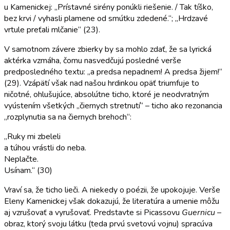
u Kamenickej: „Prístavné sirény ponúkli riešenie. / Tak tíško,
bez krvi / vyhasli plamene od smútku zdedené.“; „Hrdzavé
vrtule preťali mlčanie“ (23).
V samotnom závere zbierky by sa mohlo zdať, že sa lyrická
aktérka vzmáha, čomu nasvedčujú posledné verše
predposledného textu: „a predsa nepadnem! A predsa žijem!“
(29). Vzápätí však nad našou hrdinkou opäť triumfuje to
ničotné, ohlušujúce, absolútne ticho, ktoré je neodvratným
vyústením všetkých „čiernych stretnutí“ – ticho ako rezonancia
„rozplynutia sa na čiernych brehoch“:
„Ruky mi zbeleli
a túhou vrástli do neba.
Neplačte.
Usínam.“ (30)
Vraví sa, že ticho lieči. A niekedy o poézii, že upokojuje. Verše
Eleny Kamenickej však dokazujú, že literatúra a umenie môžu
aj vzrušovať a vyrušovať. Predstavte si Picassovu
Guernicu
–
obraz, ktorý svoju látku (teda prvú svetovú vojnu) spracúva