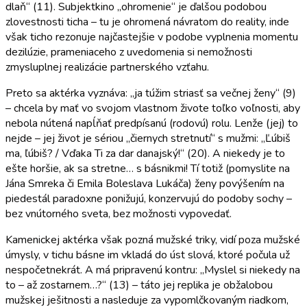
dlaň“ (11). Subjektkino „ohromenie“ je ďalšou podobou
zlovestnosti ticha – tu je ohromená návratom do reality, inde
však ticho rezonuje najčastejšie v podobe vyplnenia momentu
dezilúzie, prameniaceho z uvedomenia si nemožnosti
zmysluplnej realizácie partnerského vzťahu.
Preto sa aktérka vyznáva: „ja túžim striasť sa večnej ženy“ (9)
– chcela by mať vo svojom vlastnom živote toľko voľnosti, aby
nebola nútená napĺňať predpísanú (rodovú) rolu. Lenže (jej) to
nejde – jej život je sériou „čiernych stretnutí“ s mužmi: „Ľúbiš
ma, ľúbiš? / Vďaka Ti za dar danajský!“ (20). A niekedy je to
ešte horšie, ak sa stretne… s básnikmi! Tí totiž (pomyslite na
Jána Smreka či Emila Boleslava Lukáča) ženy povýšením na
piedestál paradoxne ponižujú, konzervujú do podoby sochy –
bez vnútorného sveta, bez možnosti vypovedať.
Kamenickej aktérka však pozná mužské triky, vidí poza mužské
úmysly, v tichu básne im vkladá do úst slová, ktoré počula už
nespočetnekrát. A má pripravenú kontru: „Myslel si niekedy na
to – až zostarnem…?“ (13) – táto jej replika je obžalobou
mužskej ješitnosti a nasleduje za vypomlčkovaným riadkom,