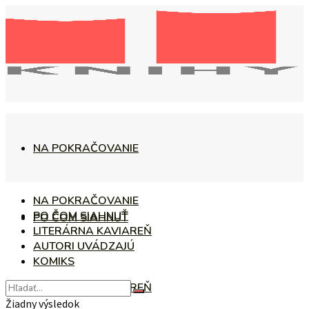
NA POKRAČOVANIE
NA POKRAČOVANIE
PO ČOM SIAHNUŤ
PO ČOM SIAHNUŤ
LITERÁRNA KAVIAREŇ
AUTORI UVÁDZAJÚ
KOMIKS
LITERÁRNA KAVIAREŇ
Žiadny výsledok