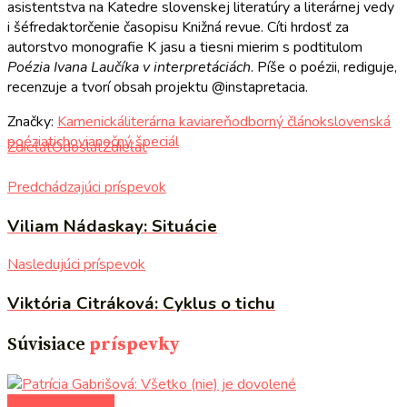
asistentstva na Katedre slovenskej literatúry a literárnej vedy
i šéfredaktorčenie časopisu Knižná revue. Cíti hrdosť za
autorstvo monografie K jasu a tiesni mierim s podtitulom
Poézia Ivana Laučíka v interpretáciách
. Píše o poézii, rediguje,
recenzuje a tvorí obsah projektu @instapretacia.
Značky:
Kamenická
literárna kaviareň
odborný článok
slovenská
poézia
ticho
vianočný špeciál
Zdieľať
Odoslať
Zdieľať
Predchádzajúci príspevok
Viliam Nádaskay: Situácie
Nasledujúci príspevok
Viktória Citráková: Cyklus o tichu
Súvisiace
príspevky
literárna kaviareň