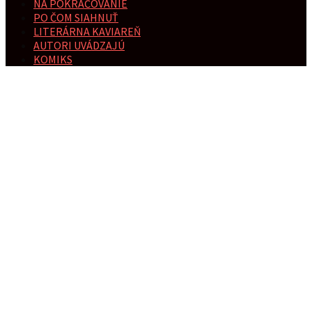
NA POKRAČOVANIE
PO ČOM SIAHNUŤ
LITERÁRNA KAVIAREŇ
AUTORI UVÁDZAJÚ
KOMIKS