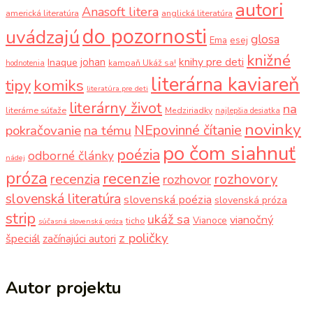
autori
Anasoft litera
americká literatúra
anglická literatúra
do pozornosti
uvádzajú
glosa
Ema
esej
knižné
knihy pre deti
johan
Inaque
kampaň Ukáž sa!
hodnotenia
literárna kaviareň
komiks
tipy
literatúra pre deti
literárny život
na
literárne súťaže
Medziriadky
najlepšia desiatka
novinky
NEpovinné čítanie
pokračovanie
na tému
po čom siahnuť
poézia
odborné články
nádej
próza
recenzie
recenzia
rozhovory
rozhovor
slovenská literatúra
slovenská poézia
slovenská próza
strip
ukáž sa
vianočný
Vianoce
ticho
súčasná slovenská próza
z poličky
špeciál
začínajúci autori
Autor projektu