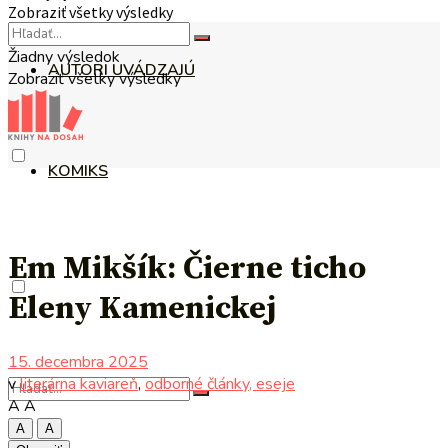
Zobraziť všetky výsledky
Žiadny výsledok
AUTORI UVÁDZAJÚ
Zobraziť všetky výsledky
KOMIKS
Em Mikšík: Čierne ticho
Eleny Kamenickej
15. decembra 2025
v
literárna kaviareň
,
odborné články, eseje
A
A
A
A