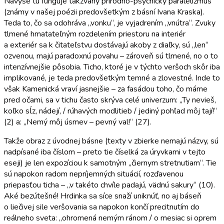
Navyše tu funguje takzvaný prírodno-psychický paralelizmus
(známy v našej poézii predovšetkým z básní Ivana Kraska).
Teda to, čo sa odohráva „vonku“, je vyjadrením „vnútra“. Zvuky
tlmené hmatateľným rozdelením priestoru na interiér
a exteriér sa k čitateľstvu dostávajú akoby z diaľky, sú „len“
ozvenou, majú paradoxnú povahu – zároveň sú tlmené, no o to
intenzívnejšie pôsobia. Ticho, ktoré je v týchto veršoch skôr iba
implikované, je teda predovšetkým temné a zlovestné. Inde to
však Kamenická vraví jasnejšie – za fasádou toho, čo máme
pred očami, sa v tichu často skrýva celé univerzum: „Ty nevieš,
koľko sĺz, nádejí, / rúhavých modlitieb / jediný pohľad môj tají!“
(2) a: „Nemý môj úsmev – pevný val!“ (27).
Takže obraz z úvodnej básne (texty v zbierke nemajú názvy, sú
nadpísané iba číslom – preto tie číselká za úryvkami v tejto
eseji) je len expozíciou k samotným „čiernym stretnutiam“. Tie
sú napokon radom nepríjemných situácií, rozďavenou
priepasťou ticha – „v takéto chvíle padajú, vädnú sakury“ (10).
Aké bezútešné! Hrdinka sa síce snaží uniknúť, no aj báseň
o liečivej sile veršovania sa napokon končí precitnutím do
reálneho sveta: „ohromená nemým ránom / o mesiac si oprem