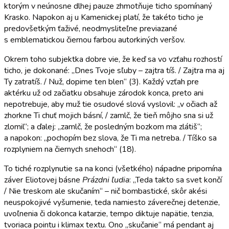
ktorým v neúnosne dlhej pauze zhmotňuje ticho spomínaný
Krasko. Napokon aj u Kamenickej platí, že takéto ticho je
predovšetkým ťaživé, neodmysliteľne previazané
s emblematickou čiernou farbou autorkiných veršov.
Okrem toho subjektka dobre vie, že keď sa vo vzťahu rozhostí
ticho, je dokonané: „Dnes Tvoje sľuby – zajtra tíš. / Zajtra ma aj
Ty zatratíš. / Nuž, dopime ten blen“ (3). Každý vzťah pre
aktérku už od začiatku obsahuje zárodok konca, preto ani
nepotrebuje, aby muž tie osudové slová vyslovil: „v očiach až
zhorkne Ti chuť mojich básní, / zamlč, že tieň môjho sna si už
zlomil“; a ďalej: „zamlč, že posledným bozkom ma zlátiš“;
a napokon: „pochopím bez slova, že Ti ma netreba. / Tíško sa
rozplyniem na čiernych snehoch“ (18).
To tiché rozplynutie sa na konci (všetkého) nápadne pripomína
záver Eliotovej básne
Prázdni ľudia
: „Teda takto sa svet končí
/ Nie treskom ale skučaním“ – nič bombastické, skôr akési
neuspokojivé vyšumenie, teda namiesto záverečnej detenzie,
uvoľnenia či dokonca katarzie, tempo diktuje napätie, tenzia,
tvoriaca pointu i klimax textu. Ono „skučanie“ má pendant aj