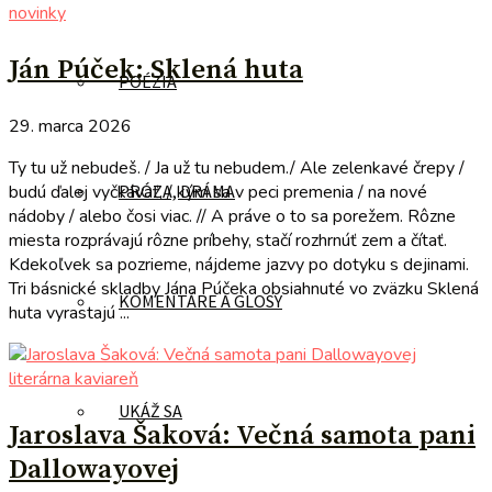
novinky
Ján Púček: Sklená huta
POÉZIA
29. marca 2026
Ty tu už nebudeš. / Ja už tu nebudem./ Ale zelenkavé črepy /
budú ďalej vyčkávať, / kým sa v peci premenia / na nové
PRÓZA, DRÁMA
nádoby / alebo čosi viac. // A práve o to sa porežem. Rôzne
miesta rozprávajú rôzne príbehy, stačí rozhrnúť zem a čítať.
Kdekoľvek sa pozrieme, nájdeme jazvy po dotyku s dejinami.
Tri básnické skladby Jána Púčeka obsiahnuté vo zväzku Sklená
KOMENTÁRE A GLOSY
huta vyrastajú ...
literárna kaviareň
UKÁŽ SA
Jaroslava Šaková: Večná samota pani
Dallowayovej