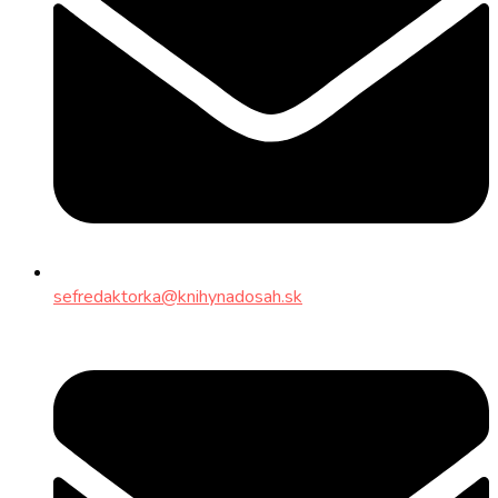
sefredaktorka@knihynadosah.sk