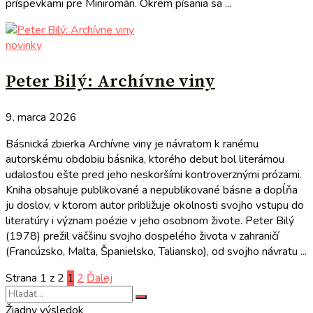
príspevkami pre Miniromán. Okrem písania sa ...
novinky
Peter Bilý: Archívne viny
9. marca 2026
Básnická zbierka Archívne viny je návratom k ranému
autorskému obdobiu básnika, ktorého debut bol literárnou
udalosťou ešte pred jeho neskoršími kontroverznými prózami.
Kniha obsahuje publikované a nepublikované básne a dopĺňa
ju doslov, v ktorom autor približuje okolnosti svojho vstupu do
literatúry i význam poézie v jeho osobnom živote. Peter Bilý
(1978) prežil väčšinu svojho dospelého života v zahraničí
(Francúzsko, Malta, Španielsko, Taliansko), od svojho návratu ...
Strana 1 z 2
1
2
Ďalej
Žiadny výsledok