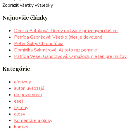
Zobraziť všetky výsledky
Najnovšie články
Denisa Patáková: Domy obývané prázdnymi dušami
Patrícia Gabrišová: Všetko (nie) je dovolené
Peter Šulej: Chronofóbia
Dominika Sakmárová: Aj toto raz pominie
Patrícia Vesel Ganoczyová: O mužoch, nie len pre mužov
Kategórie
aforizmy
autori uvádzajú
do pozornosti
esej
fejtóny
glosy
Komentáre a glosy
komiks