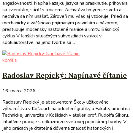
angažovanosti. Napína kazajku jazyka na prasknutie, prihovára
sa zvieratám, súcití s trpiacimi. Zachytáva hmýrenie sveta a
necháva sa ním unášať. Zároveň mu však aj vzdoruje. Prieči sa
mechanicky a väčšinovo prijímaným pravidlám a názorom,
prestupuje mocensky nastolené hranice a limity. Básnický
cyklus V ľahších situačných súhvezdiach vznikol v
spoluautorstve, na jeho tvorbe sa ...
komiks
Radoslav Repický: Napínavé čítanie
16. marca 2026
Radoslav Repický je absolventom Školy úžitkového
výtvarníctva v Košiciach na oddelení grafiky a Fakulty umení na
Technickej univerzite v Košiciach v ateliéri prof. Rudolfa Sikoru.
Intuitívne pracuje s odkazmi zo svetovej populárnej tvorby. V
jeho prácach je čitateľná dôverná znalosť historických i