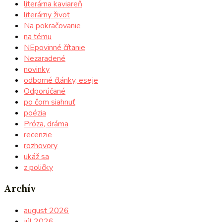
literárna kaviareň
literárny život
Na pokračovanie
na tému
NEpovinné čítanie
Nezaradené
novinky
odborné články, eseje
Odporúčané
po čom siahnuť
poézia
Próza, dráma
recenzie
rozhovory
ukáž sa
z poličky
Archív
august 2026
júl 2026