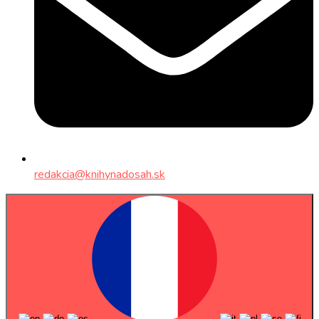
redakcia@knihynadosah.sk