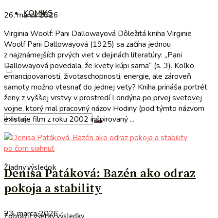
KOMIKS
26. marca 2026
Virginia Woolf: Pani Dallowayová Dôležitá kniha Virginie
Woolf Pani Dallowayová (1925) sa začína jednou
z najznámejších prvých viet v dejinách literatúry: „Pani
Dallowayová povedala, že kvety kúpi sama“ (s. 3). Koľko
emancipovanosti, životaschopnosti, energie, ale zároveň
samoty možno vtesnať do jednej vety? Kniha prináša portrét
ženy z vyššej vrstvy v prostredí Londýna po prvej svetovej
vojne, ktorý mal pracovný názov Hodiny (pod týmto názvom
existuje film z roku 2002 inšpirovaný ...
po čom siahnuť
Žiadny výsledok
Denisa Patáková: Bazén ako odraz
pokoja a stability
23. marca 2026
Zobraziť všetky výsledky