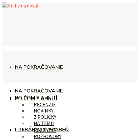
NA POKRAČOVANIE
NA POKRAČOVANIE
PO ČOM SIAHNUŤ
PO ČOM SIAHNUŤ
RECENZIE
NOVINKY
Z POLIČKY
NA TÉMU
LITERÁRNA KAVIAREŇ
RECENZIE
ROZHOVORY