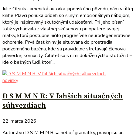
Julie Otsuka, americká autorka japonského pôvodu, nám v útlej
knihe Plavci ponúka príbeh so silným emocionálnym nábojom,
ktorý je inšpirovaný skutočnými udalosťami. Pri jeho písaní
totiž vychádzala z vlastnej skúsenosti pri opatere svojej
matky, ktorú postupne ničilo progresívne neurodegeneratívne
ochorenie. Prvá časť knihy je situovaná do prostredia
podzemného bazéna, kde sa pravidelne stretávajú členovia
plaveckej komunity. Čitateľ sa s nimi dokáže rýchlo stotožniť –
ide o bežných ľudí, ktorí ...
novinky
D S M M N R: V ľahších situačných
súhvezdiach
22. marca 2026
Autorstvo D S M M N R sa nebojí gramatiky, pravopisu ani