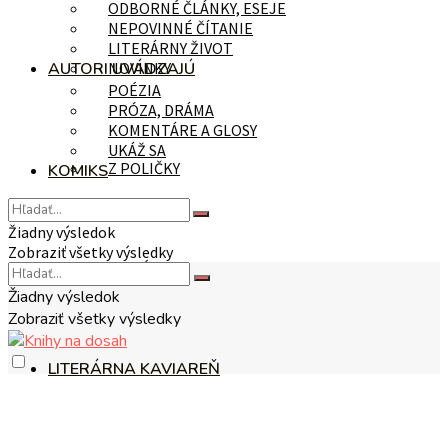
ODBORNÉ ČLÁNKY, ESEJE
NEPOVINNÉ ČÍTANIE
LITERÁRNY ŽIVOT
AUTORI UVÁDZAJÚ
NOVINKY
POÉZIA
PRÓZA, DRÁMA
KOMENTÁRE A GLOSY
UKÁŽ SA
Z POLIČKY
KOMIKS
Žiadny výsledok
Zobraziť všetky výsledky
NA TÉMU
Žiadny výsledok
Zobraziť všetky výsledky
LITERÁRNA KAVIAREŇ