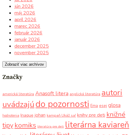
jún 2026
máj 2026
apríl 2026
marec 2026
február 2026
január 2026
december 2025
november 2025
Zobraziť viac archívov
Značky
autori
Anasoft litera
americká literatúra
anglická literatúra
do pozornosti
uvádzajú
glosa
Ema
esej
knižné
knihy pre deti
johan
Inaque
kampaň Ukáž sa!
hodnotenia
literárna kaviareň
komiks
tipy
literatúra pre deti
literárny život