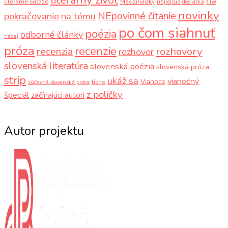
na
literárne súťaže
Medziriadky
najlepšia desiatka
novinky
NEpovinné čítanie
pokračovanie
na tému
po čom siahnuť
poézia
odborné články
nádej
próza
recenzie
recenzia
rozhovory
rozhovor
slovenská literatúra
slovenská poézia
slovenská próza
strip
ukáž sa
vianočný
Vianoce
ticho
súčasná slovenská próza
z poličky
špeciál
začínajúci autori
Autor projektu