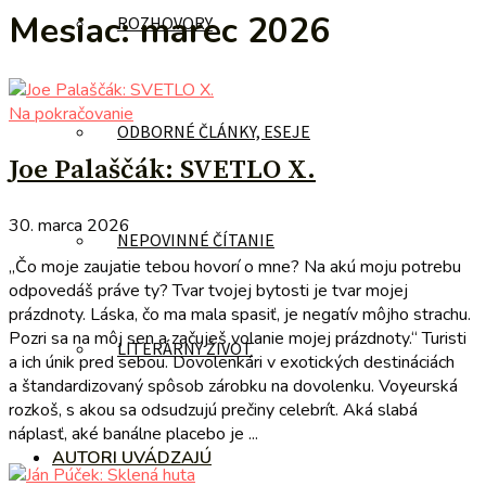
Mesiac:
marec 2026
ROZHOVORY
Na pokračovanie
ODBORNÉ ČLÁNKY, ESEJE
Joe Palaščák: SVETLO X.
30. marca 2026
NEPOVINNÉ ČÍTANIE
„Čo moje zaujatie tebou hovorí o mne? Na akú moju potrebu
odpovedáš práve ty? Tvar tvojej bytosti je tvar mojej
prázdnoty. Láska, čo ma mala spasiť, je negatív môjho strachu.
Pozri sa na môj sen a začuješ volanie mojej prázdnoty.“ Turisti
LITERÁRNY ŽIVOT
a ich únik pred sebou. Dovolenkári v exotických destináciách
a štandardizovaný spôsob zárobku na dovolenku. Voyeurská
rozkoš, s akou sa odsudzujú prečiny celebrít. Aká slabá
náplasť, aké banálne placebo je ...
AUTORI UVÁDZAJÚ