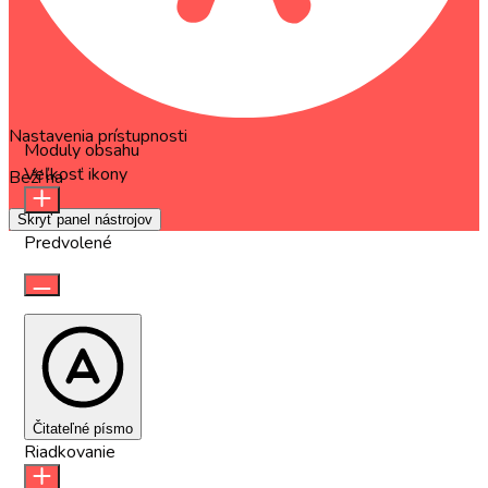
Nastavenia prístupnosti
Moduly obsahu
Veľkosť ikony
Beží na
OneTap
Skryť panel nástrojov
Predvolené
Čitateľné písmo
Riadkovanie