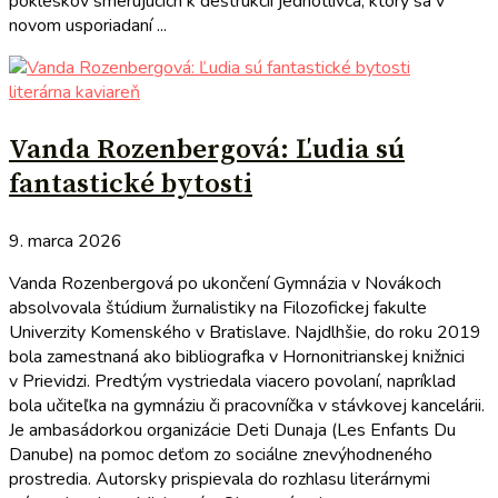
pokleskov smerujúcich k deštrukcii jednotlivca, ktorý sa v
novom usporiadaní ...
literárna kaviareň
Vanda Rozenbergová: Ľudia sú
fantastické bytosti
9. marca 2026
Vanda Rozenbergová po ukončení Gymnázia v Novákoch
absolvovala štúdium žurnalistiky na Filozofickej fakulte
Univerzity Komenského v Bratislave. Najdlhšie, do roku 2019
bola zamestnaná ako bibliografka v Hornonitrianskej knižnici
v Prievidzi. Predtým vystriedala viacero povolaní, napríklad
bola učiteľka na gymnáziu či pracovníčka v stávkovej kancelárii.
Je ambasádorkou organizácie Deti Dunaja (Les Enfants Du
Danube) na pomoc deťom zo sociálne znevýhodneného
prostredia. Autorsky prispievala do rozhlasu literárnymi