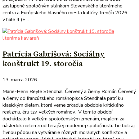
zastúpené spoločným stánkom Slovenského literárneho
centra a Európskeho hlavného mesta kultúry Trenčín 2026
v hale 4 (E ...
literárna kaviareň
Patrícia Gabrišová: Sociálny
konštrukt 19. storočia
13. marca 2026
Marie-Henri Beyle Stendhal: Červený a čierny Román Červený
a čierny od francúzskeho románopisca Stendhala patrí ku
klasickým dielam, ktoré verne zrkadlia obdobie kritického
realizmu, éru tzv. veľkých románov. V tomto období
dochádzalo k veľkým spoločenským zmenám, majúcim za
následok nielen zrod terajšej modernej spoločnosti. Tie boli aj
živnou pôdou na vytváranie rôznych morálnych konfliktov a