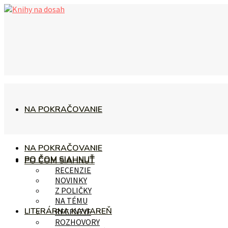
NA POKRAČOVANIE
NA POKRAČOVANIE
PO ČOM SIAHNUŤ
PO ČOM SIAHNUŤ
RECENZIE
NOVINKY
Z POLIČKY
NA TÉMU
LITERÁRNA KAVIAREŇ
RECENZIE
ROZHOVORY