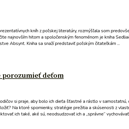
prezentatívnych kníh z poľskej literatúry, rozmýšľala som predovš
ite najnovším hitom a spoločenským fenoménom je kniha Sedliač
ve Absynt. Kniha sa snaží predstaviť poľským čitateľkám ...
ie porozumieť deťom
ov si praje, aby bolo ich dieťa šťastné a rástlo v samostatnú,
ožiť? Na ktoré spomienky, stratégie prežitia a skúsenosti z vla
ovať ich také, aké sú, neodsudzovať ich a „správne“ vychovávať?