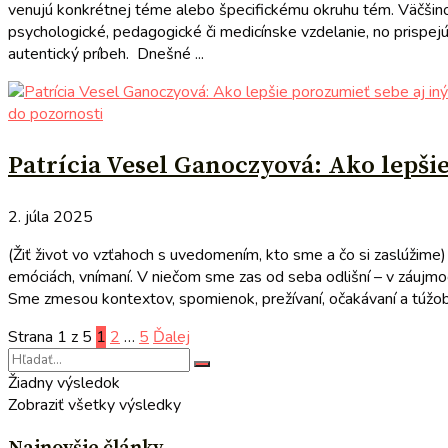
venujú konkrétnej téme alebo špecifickému okruhu tém. Väčšinou 
psychologické, pedagogické či medicínske vzdelanie, no prisp
autentický príbeh. Dnešné ...
do pozornosti
Patrícia Vesel Ganoczyová: Ako lepši
2. júla 2025
(Žiť život vo vzťahoch s uvedomením, kto sme a čo si zaslúžime) 
emóciách, vnímaní. V niečom sme zas od seba odlišní – v záujmo
Sme zmesou kontextov, spomienok, prežívaní, očakávaní a túžob, 
Strana 1 z 5
1
2
…
5
Ďalej
Žiadny výsledok
Zobraziť všetky výsledky