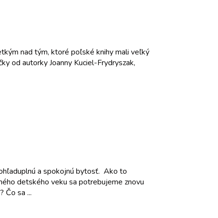
etkým nad tým, ktoré poľské knihy mali veľký
ky od autorky Joanny Kuciel-Frydryszak,
 ohľaduplnú a spokojnú bytosť. Ako to
stného detského veku sa potrebujeme znovu
 Čo sa ...