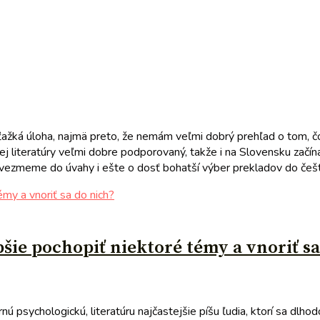
ne ťažká úloha, najmä preto, že nemám veľmi dobrý prehľad o tom,
ej literatúry veľmi dobre podporovaný, takže i na Slovensku zač
 vezmeme do úvahy i ešte o dosť bohatší výber prekladov do češtin
šie pochopiť niektoré témy a vnoriť sa
rnú psychologickú, literatúru najčastejšie píšu ľudia, ktorí sa d