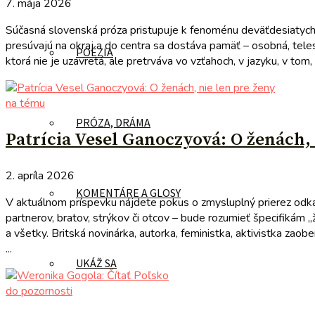
7. mája 2026
Súčasná slovenská próza pristupuje k fenoménu deväťdesiatych r
presúvajú na okraj a do centra sa dostáva pamäť – osobná, tele
POÉZIA
ktorá nie je uzavretá, ale pretrváva vo vzťahoch, v jazyku, v tom,
na tému
PRÓZA, DRÁMA
Patrícia Vesel Ganoczyová: O ženách, 
2. apríla 2026
KOMENTÁRE A GLOSY
V aktuálnom príspevku nájdete pokus o zmysluplný prierez odkazo
partnerov, bratov, strýkov či otcov – bude rozumieť špecifikám „
a všetky. Britská novinárka, autorka, feministka, aktivistka zaob
...
UKÁŽ SA
do pozornosti