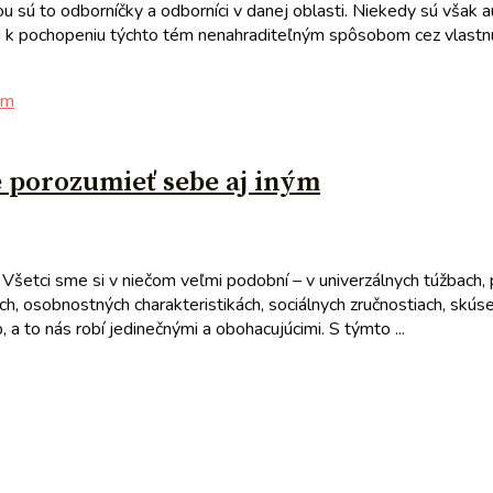
sú to odborníčky a odborníci v danej oblasti. Niekedy sú však au
ejú k pochopeniu týchto tém nenahraditeľným spôsobom cez vlastn
e porozumieť sebe aj iným
Všetci sme si v niečom veľmi podobní – v univerzálnych túžbach, p
ch, osobnostných charakteristikách, sociálnych zručnostiach, skús
a to nás robí jedinečnými a obohacujúcimi. S týmto ...