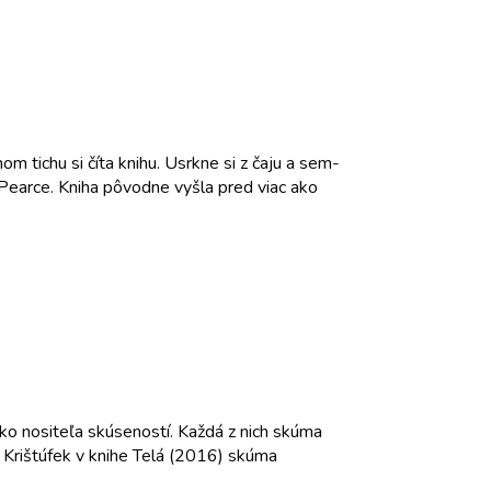
m tichu si číta knihu. Usrkne si z čaju a sem-
 Pearce. Kniha pôvodne vyšla pred viac ako
ko nositeľa skúseností. Každá z nich skúma
r Krištúfek v knihe Telá (2016) skúma