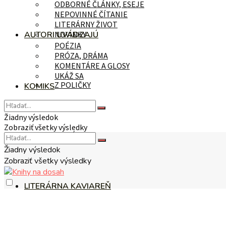
ODBORNÉ ČLÁNKY, ESEJE
NEPOVINNÉ ČÍTANIE
LITERÁRNY ŽIVOT
AUTORI UVÁDZAJÚ
NOVINKY
POÉZIA
PRÓZA, DRÁMA
KOMENTÁRE A GLOSY
UKÁŽ SA
Z POLIČKY
KOMIKS
Žiadny výsledok
Zobraziť všetky výsledky
NA TÉMU
Žiadny výsledok
Zobraziť všetky výsledky
LITERÁRNA KAVIAREŇ