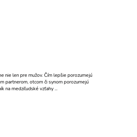
ne nie len pre mužov. Čím lepšie porozumejú
ojim partnerom, otcom či synom porozumejú
ík na medziľudské vzťahy ...