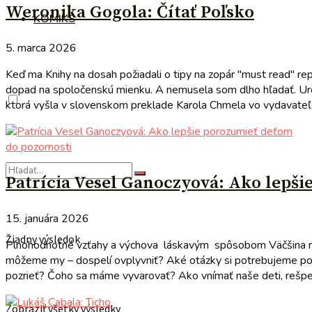
Weronika Gogola: Čítať Poľsko
KOMIKS
5. marca 2026
Keď ma Knihy na dosah požiadali o tipy na zopár "must read" re
dopad na spoločenskú mienku. A nemusela som dlho hľadať. Urč
ktorá vyšla v slovenskom preklade Karola Chmela vo vydavateľst
do pozornosti
Patrícia Vesel Ganoczyová: Ako lepš
15. januára 2026
Žiadny výsledok
Plnohodnotné vzťahy a výchova láskavým spôsobom Väčšina rodič
môžeme my – dospelí ovplyvniť? Aké otázky si potrebujeme pol
pozrieť? Čoho sa máme vyvarovať? Ako vnímať naše deti, rešpekt
Zobraziť všetky výsledky