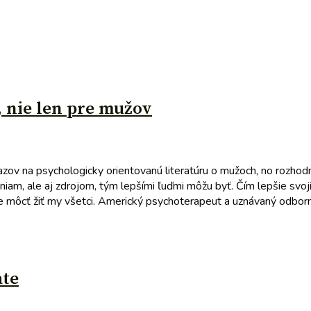
 nie len pre mužov
zov na psychologicky orientovanú literatúru o mužoch, no rozhod
niam, ale aj zdrojom, tým lepšími ľuďmi môžu byť. Čím lepšie sv
eme môcť žiť my všetci. Americký psychoterapeut a uznávaný odborn
ate