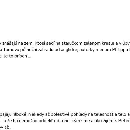
 znášajú na zem. Ktosi sedí na staručkom zelenom kresle a v úplno
a si Tomovu půlnoční zahradu od anglickej autorky menom Philippa
e to príbeh ...
jajú hlboké, niekedy až bolestivé pohľady na telesnosť a telo a
eh – a že ho nemožno oddeliť od toho, kým sme a ako žijeme. Pete
 až ...