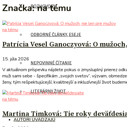
Značka:
na tému
ROZHOVORY
na tému
ODBORNÉ ČLÁNKY, ESEJE
Patrícia Vesel Ganoczyová: O mužoch,
15. júla 2026
NEPOVINNÉ ČÍTANIE
V aktuálnom príspevku nájdete pokus o zmysluplný prierez odka
muži sami sebe - špecifikám „svojich svetov“, výzvam, obmedze
ženy, tým rešpektujúcejší, kvalitnejší a inkluzívnejší život bud
LITERÁRNY ŽIVOT
na tému
Martina Timková: Tie roky deväťdesi
AUTORI UVÁDZAJÚ