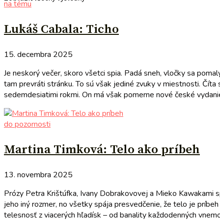
na tému
Lukáš Cabala: Ticho
15. decembra 2025
Je neskorý večer, skoro všetci spia. Padá sneh, vločky sa pomaly
tam prevráti stránku. To sú však jediné zvuky v miestnosti. Čít
sedemdesiatimi rokmi. On má však pomerne nové české vydanie. J
do pozornosti
Martina Timková: Telo ako príbeh
13. novembra 2025
Prózy Petra Krištúfka, Ivany Dobrakovovej a Mieko Kawakami spá
jeho iný rozmer, no všetky spája presvedčenie, že telo je príb
telesnosť z viacerých hľadísk – od banality každodenných vnemov