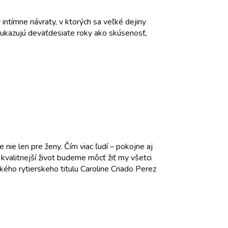
ntímne návraty, v ktorých sa veľké dejiny
 ukazujú deväťdesiate roky ako skúsenosť,
nie len pre ženy. Čím viac ľudí – pokojne aj
 kvalitnejší život budeme môcť žiť my všetci
ského rytierskeho titulu Caroline Criado Perez