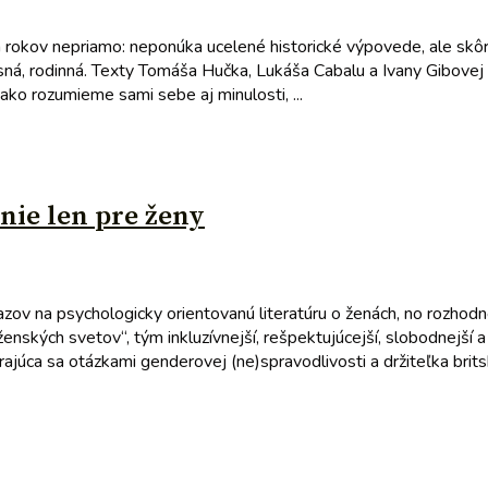
okov nepriamo: neponúka ucelené historické výpovede, ale skôr i
sná, rodinná. Texty Tomáša Hučka, Lukáša Cabalu a Ivany Gibovej
 ako rozumieme sami sebe aj minulosti, ...
nie len pre ženy
v na psychologicky orientovanú literatúru o ženách, no rozhodne 
ženských svetov“, tým inkluzívnejší, rešpektujúcejší, slobodnejší a
erajúca sa otázkami genderovej (ne)spravodlivosti a držiteľka brit