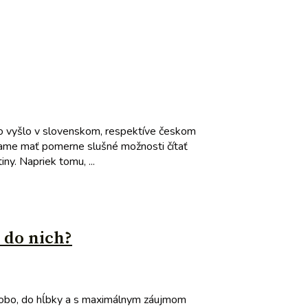
 čo vyšlo v slovenskom, respektíve českom
íname mať pomerne slušné možnosti čítať
y. Napriek tomu, ...
 do nich?
lhodobo, do hĺbky a s maximálnym záujmom