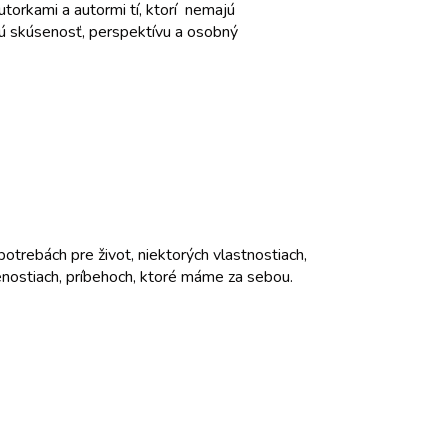
torkami a autormi tí, ktorí nemajú
ú skúsenosť, perspektívu a osobný
otrebách pre život, niektorých vlastnostiach,
enostiach, príbehoch, ktoré máme za sebou.