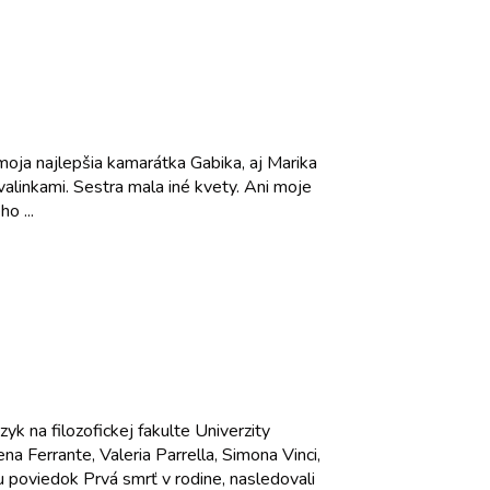
oja najlepšia kamarátka Gabika, aj Marika
alinkami. Sestra mala iné kvety. Ani moje
o ...
k na filozofickej fakulte Univerzity
na Ferrante, Valeria Parrella, Simona Vinci,
 poviedok Prvá smrť v rodine, nasledovali