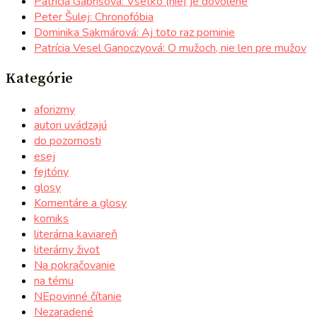
Patrícia Gabrišová: Všetko (nie) je dovolené
Peter Šulej: Chronofóbia
Dominika Sakmárová: Aj toto raz pominie
Patrícia Vesel Ganoczyová: O mužoch, nie len pre mužov
Kategórie
aforizmy
autori uvádzajú
do pozornosti
esej
fejtóny
glosy
Komentáre a glosy
komiks
literárna kaviareň
literárny život
Na pokračovanie
na tému
NEpovinné čítanie
Nezaradené