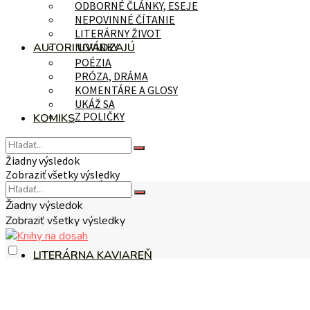
ODBORNÉ ČLÁNKY, ESEJE
NEPOVINNÉ ČÍTANIE
LITERÁRNY ŽIVOT
AUTORI UVÁDZAJÚ
NOVINKY
POÉZIA
PRÓZA, DRÁMA
KOMENTÁRE A GLOSY
UKÁŽ SA
Z POLIČKY
KOMIKS
Žiadny výsledok
Zobraziť všetky výsledky
NA TÉMU
Žiadny výsledok
Zobraziť všetky výsledky
LITERÁRNA KAVIAREŇ