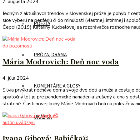
7. augusta 2024
Jedným z aktuálnych trendov v slovenskej próze je pohyb z centra 
síce vyberú na perifériu či do minulosti (vlastnej, intímnej i sp
POÉZIA
Čepci (2019) Kataríny Kucbelovej sa rozprávačka rozhodne naučiť š
do pozornosti
PRÓZA, DRÁMA
Mária Modrovich: Deň noc voda
4. júla 2024
KOMENTÁRE A GLOSY
Silvia prvýkrát necháva doma svoje dve deti a muža a cestuje do
spiatočný let je pre pandemické nariadenia zrušený a ona s ods
stratené. Časti novej knihy Márie Modrovich boli na pokračovanie
UKÁŽ SA
autori uvádzajú
Ivana Gibová: Babička©