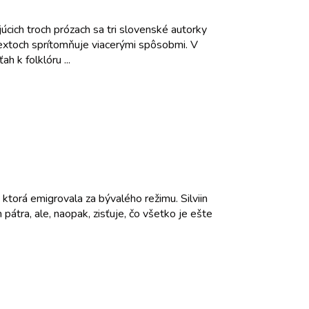
júcich troch prózach sa tri slovenské autorky
v textoch sprítomňuje viacerými spôsobmi. V
h k folklóru ...
ktorá emigrovala za bývalého režimu. Silviin
tra, ale, naopak, zisťuje, čo všetko je ešte