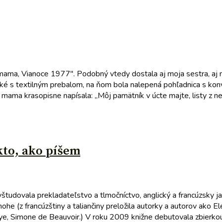
mama, Vianoce 1977". Podobný vtedy dostala aj moja sestra, aj m
aké s textilným prebalom, na ňom bola nalepená pohľadnica s konv
 mama krasopisne napísala: „Môj pamätník v úcte majte, listy z neh
kto, ako píšem
tudovala prekladateľstvo a tlmočníctvo, anglický a francúzsky jazy
e (z francúzštiny a taliančiny preložila autorky a autorov ako Ele
ye, Simone de Beauvoir.) V roku 2009 knižne debutovala zbierkou