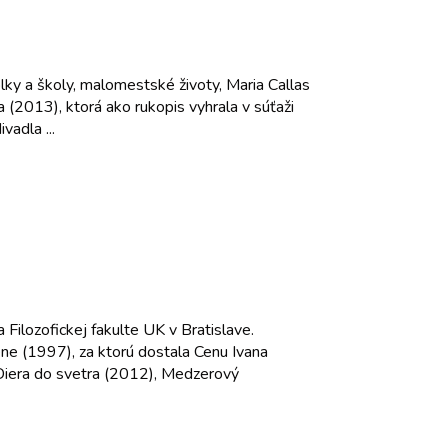
lky a školy, malomestské životy, Maria Callas
(2013), ktorá ako rukopis vyhrala v súťaži
adla ...
Filozofickej fakulte UK v Bratislave.
ene (1997), za ktorú dostala Cenu Ivana
Diera do svetra (2012), Medzerový