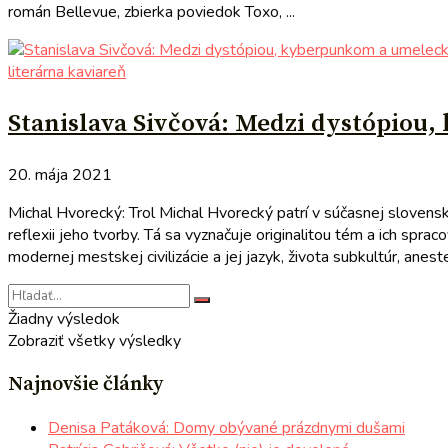
román Bellevue, zbierka poviedok Toxo, ...
literárna kaviareň
Stanislava Sivčová: Medzi dystópiou
20. mája 2021
Michal Hvorecký: Trol Michal Hvorecký patrí v súčasnej slovenske
reflexii jeho tvorby. Tá sa vyznačuje originalitou tém a ich spra
modernej mestskej civilizácie a jej jazyk, života subkultúr, anest
Žiadny výsledok
Zobraziť všetky výsledky
Najnovšie články
Denisa Patáková: Domy obývané prázdnymi dušami