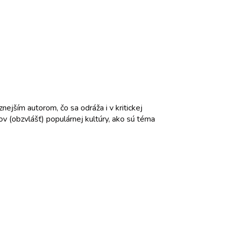
nejším autorom, čo sa odráža i v kritickej
pov (obzvlášť) populárnej kultúry, ako sú téma