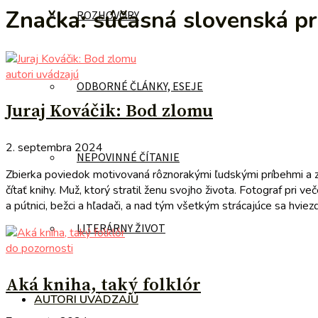
Značka:
súčasná slovenská p
ROZHOVORY
autori uvádzajú
ODBORNÉ ČLÁNKY, ESEJE
Juraj Kováčik: Bod zlomu
2. septembra 2024
NEPOVINNÉ ČÍTANIE
Zbierka poviedok motivovaná rôznorakými ľudskými príbehmi a zár
čítať knihy. Muž, ktorý stratil ženu svojho života. Fotograf pri
a pútnici, bežci a hľadači, a nad tým všetkým strácajúce sa hviezdy 
LITERÁRNY ŽIVOT
do pozornosti
Aká kniha, taký folklór
AUTORI UVÁDZAJÚ