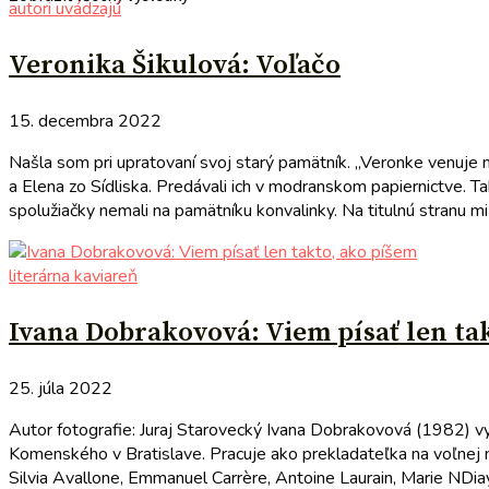
autori uvádzajú
Veronika Šikulová: Voľačo
15. decembra 2022
Našla som pri upratovaní svoj starý pamätník. „Veronke venuje 
a Elena zo Sídliska. Predávali ich v modranskom papiernictve. T
spolužiačky nemali na pamätníku konvalinky. Na titulnú stranu mi
literárna kaviareň
Ivana Dobrakovová: Viem písať len ta
25. júla 2022
Autor fotografie: Juraj Starovecký Ivana Dobrakovová (1982) vyš
Komenského v Bratislave. Pracuje ako prekladateľka na voľnej noh
Silvia Avallone, Emmanuel Carrère, Antoine Laurain, Marie NDia