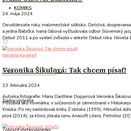
KOMIKS
24. mája 2024
Deväťdesiate roky, malomestské sídlisko. Detstvá, dospievania, 
a jedna Babička. Ivana Gibová vyštudovala odbor Slovenský jazy
Debut 2011 a po vydaní zvíťazila v ankete Debut roka. Novela B
literárna kaviareň
Veronika Šikulová: Tak chcem písať!
23. februára 2024
Autorka fotografie: Maria Danthine Dopjerová Veronika Šikulová 
Žiadny výsledok
Pôsobila ako novinárka, v súčasnosti je zamestnaná v Malokarpa
Kraska. Po nej nasledovali knihy Z obloka (1999), Mesačná dú
plod (2014), za ktorý získala cenu Anasoft Litera, Petrichor (20
Zobraziť všetky výsledky