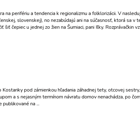
na perifériu a tendencia k regionalizmu a folklorizácii. V nasledu
oločenskej, slovenskej), no nezabúdajú ani na súčasnosť, ktorá sa 
iť čepiec u jednej zo žien na Šumiaci, pani Iľky. Rozprávačkin vzťa
 Kostariky pod zámienkou hľadania záhadnej tety, otcovej sestry, 
tupom a s nejasným termínom návratu domov nenachádza, po čom pá
 publikované na ...