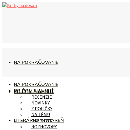
NA POKRAČOVANIE
NA POKRAČOVANIE
PO ČOM SIAHNUŤ
PO ČOM SIAHNUŤ
RECENZIE
NOVINKY
Z POLIČKY
NA TÉMU
LITERÁRNA KAVIAREŇ
RECENZIE
ROZHOVORY