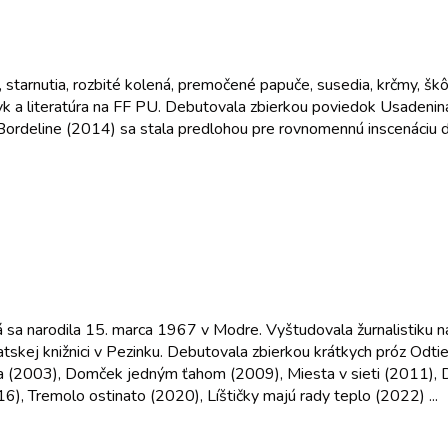
starnutia, rozbité kolená, premočené papuče, susedia, krčmy, škô
k a literatúra na FF PU. Debutovala zbierkou poviedok Usadenina 
ordeline (2014) sa stala predlohou pre rovnomennú inscenáciu div
sa narodila 15. marca 1967 v Modre. Vyštudovala žurnalistiku na 
tskej knižnici v Pezinku. Debutovala zbierkou krátkych próz Odti
ha (2003), Domček jedným ťahom (2009), Miesta v sieti (2011), 
16), Tremolo ostinato (2020), Líštičky majú rady teplo (2022) ...