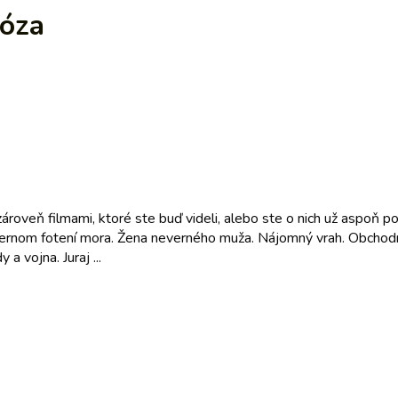
róza
oveň filmami, ktoré ste buď videli, alebo ste o nich už aspoň poču
 večernom fotení mora. Žena neverného muža. Nájomný vrah. Obchodn
a vojna. Juraj ...