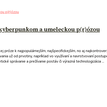
, kyberpunkom a umeleckou p(r)ózou
j próze k najpopulárnejším, najšpecifickejším, no aj najkontroverz
covania už od prvotiny, napríklad vo využívaní a navrstvovaní postu
etické správanie a prežívanie postáv či výrazná technologizácia ...