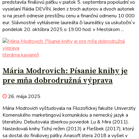
predstavila finálovú päťku v piatok 5. septembra popoludní vo
vysielaní Rádia DEVÍN. Jeden z troch autorov a dvoch autoriek
si na jeseň odnesie prestížnu cenu a finančnú odmenu 10 000
eur. Slávnostné vyhlásenie laureáta či laureátky sa uskutoční v
pondelok 20. októbra 2025 o 19:00 hod. v Mestskom ...
literárna kaviareň
Mária Modrovich: Písanie knihy je
pre mňa dobrodružná výprava
26. mája 2025
Mária Modrovich vyštudovala na Filozofickej fakulte Univerzity
Komenského marketingovú komunikáciu a nemecký jazyk a
literatúru. Debutovala zbierkou poviedok Lu & Mira (2011).
Nasledovali knihy Tichý režim (2013) a Flešbek (2017), ktorý
sa dostal do finálovej päťky Anasoft litera 2018 a vyšiel v