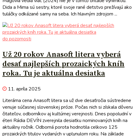
Mágovia vedia viac (2024) nie je v tomto ohľade výnimkou.
Dida a Mima sú sestry, ktoré svoje rané detstvo prežívajú ako
tuláčky odkázané samy na seba. Ich hlavným zdrojom ...
do pozornosti
Už 20 rokov Anasoft litera vyberá
desať najlepších prozaických kníh
roka. Tu je aktuálna desiatka
11. apríla 2025
Literárna cena Anasoft litera sa už dve desaťročia sústredene
venuje súčasnej slovenskej próze. Počas nich si získala dôveru
čitateľov, odborníkov aj kultúrnej verejnosti. Dnes popoludní v
éteri Rádia DEVÍN zverejnila desiatku nominovaných kníh na
aktuálny ročník. Odborná porota hodnotila celkovo 125
prozaických titulov vydaných v uplynulom roku. Na základe