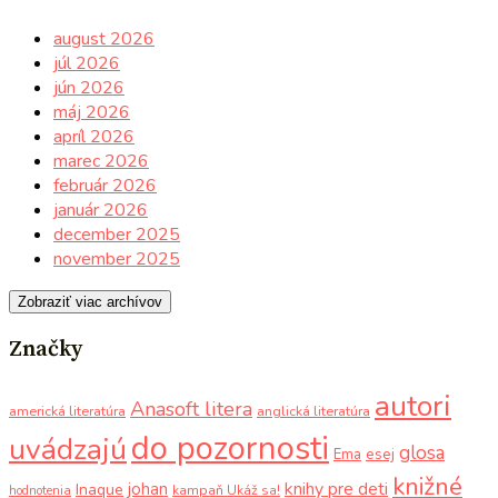
august 2026
júl 2026
jún 2026
máj 2026
apríl 2026
marec 2026
február 2026
január 2026
december 2025
november 2025
Zobraziť viac archívov
Značky
autori
Anasoft litera
americká literatúra
anglická literatúra
do pozornosti
uvádzajú
glosa
Ema
esej
knižné
knihy pre deti
johan
Inaque
kampaň Ukáž sa!
hodnotenia