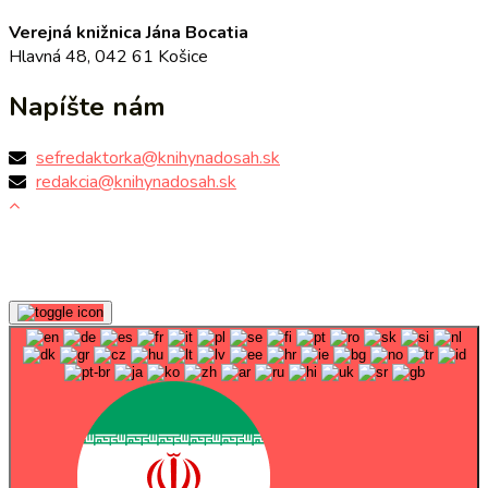
Verejná knižnica Jána Bocatia
Hlavná 48, 042 61 Košice
Napíšte nám
sefredaktorka@knihynadosah.sk
redakcia@knihynadosah.sk