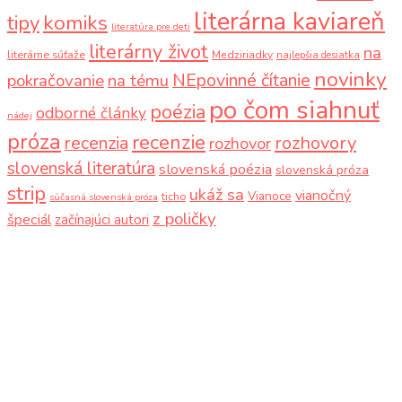
literárna kaviareň
komiks
tipy
literatúra pre deti
literárny život
na
literárne súťaže
Medziriadky
najlepšia desiatka
novinky
NEpovinné čítanie
pokračovanie
na tému
po čom siahnuť
poézia
odborné články
nádej
próza
recenzie
recenzia
rozhovory
rozhovor
slovenská literatúra
slovenská poézia
slovenská próza
strip
ukáž sa
vianočný
Vianoce
ticho
súčasná slovenská próza
z poličky
špeciál
začínajúci autori