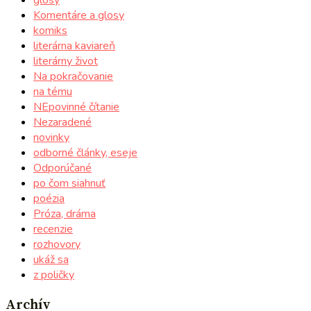
Komentáre a glosy
komiks
literárna kaviareň
literárny život
Na pokračovanie
na tému
NEpovinné čítanie
Nezaradené
novinky
odborné články, eseje
Odporúčané
po čom siahnuť
poézia
Próza, dráma
recenzie
rozhovory
ukáž sa
z poličky
Archív