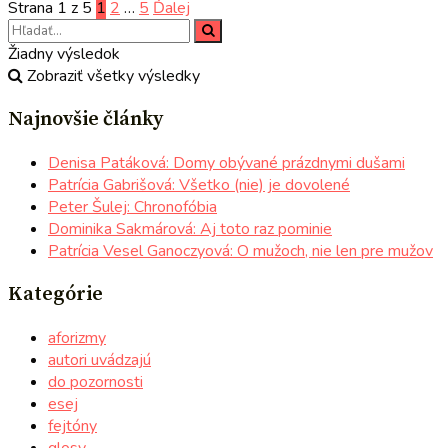
Strana 1 z 5
1
2
…
5
Ďalej
Žiadny výsledok
Zobraziť všetky výsledky
Najnovšie články
Denisa Patáková: Domy obývané prázdnymi dušami
Patrícia Gabrišová: Všetko (nie) je dovolené
Peter Šulej: Chronofóbia
Dominika Sakmárová: Aj toto raz pominie
Patrícia Vesel Ganoczyová: O mužoch, nie len pre mužov
Kategórie
aforizmy
autori uvádzajú
do pozornosti
esej
fejtóny
glosy