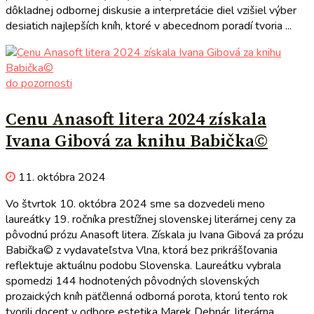
dôkladnej odbornej diskusie a interpretácie diel vzišiel výber
desiatich najlepších kníh, ktoré v abecednom poradí tvoria ...
do pozornosti
Cenu Anasoft litera 2024 získala
Ivana Gibová za knihu Babička©
11. októbra 2024
Vo štvrtok 10. októbra 2024 sme sa dozvedeli meno
laureátky 19. ročníka prestížnej slovenskej literárnej ceny za
pôvodnú prózu Anasoft litera. Získala ju Ivana Gibová za prózu
Babička© z vydavateľstva Vlna, ktorá bez prikrášľovania
reflektuje aktuálnu podobu Slovenska. Laureátku vybrala
spomedzi 144 hodnotených pôvodných slovenských
prozaických kníh päťčlenná odborná porota, ktorú tento rok
tvorili docent v odbore estetika Marek Debnár, literárna