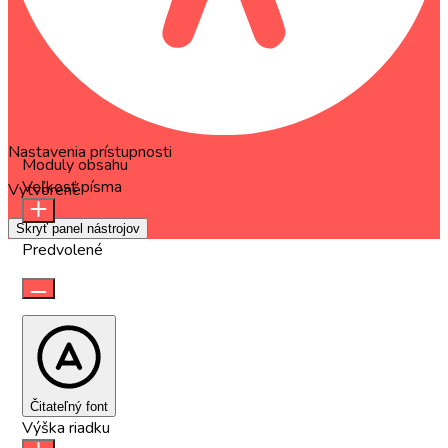
Nastavenia prístupnosti
Moduly obsahu
Veľkosť písma
Vytvorené
OneTap
Skryť panel nástrojov
Predvolené
Čitateľný font
Výška riadku