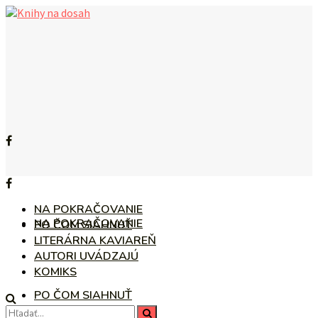
NA POKRAČOVANIE
NA POKRAČOVANIE
PO ČOM SIAHNUŤ
LITERÁRNA KAVIAREŇ
AUTORI UVÁDZAJÚ
KOMIKS
PO ČOM SIAHNUŤ