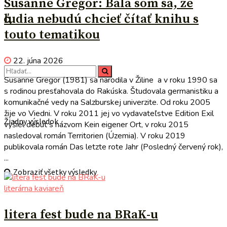
Susanne Gregor: Bála som sa, že
ľudia nebudú chcieť čítať knihu s
touto tematikou
22. júna 2026
Susanne Gregor (1981) sa narodila v Žiline a v roku 1990 sa
s rodinou presťahovala do Rakúska. Študovala germanistiku a
komunikačné vedy na Salzburskej univerzite. Od roku 2005
žije vo Viedni. V roku 2011 jej vo vydavateľstve Edition Exil
Žiadny výsledok
vyšiel debut s názvom Kein eigener Ort, v roku 2015
nasledoval román Territorien (Územia). V roku 2019
publikovala román Das letzte rote Jahr (Posledný červený rok),
...
Zobraziť všetky výsledky
literárna kaviareň
litera fest bude na BRaK-u