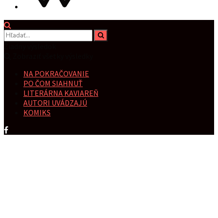
Žiadny výsledok
Zobraziť všetky výsledky
NA POKRAČOVANIE
PO ČOM SIAHNUŤ
LITERÁRNA KAVIAREŇ
AUTORI UVÁDZAJÚ
KOMIKS