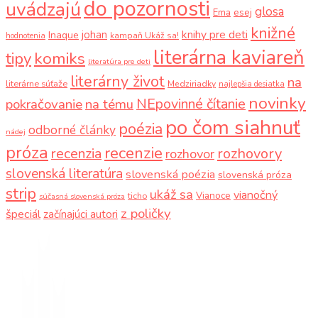
do pozornosti
uvádzajú
glosa
Ema
esej
knižné
knihy pre deti
johan
Inaque
kampaň Ukáž sa!
hodnotenia
literárna kaviareň
komiks
tipy
literatúra pre deti
literárny život
na
literárne súťaže
Medziriadky
najlepšia desiatka
novinky
NEpovinné čítanie
pokračovanie
na tému
po čom siahnuť
poézia
odborné články
nádej
próza
recenzie
recenzia
rozhovory
rozhovor
slovenská literatúra
slovenská poézia
slovenská próza
strip
ukáž sa
vianočný
Vianoce
ticho
súčasná slovenská próza
z poličky
špeciál
začínajúci autori