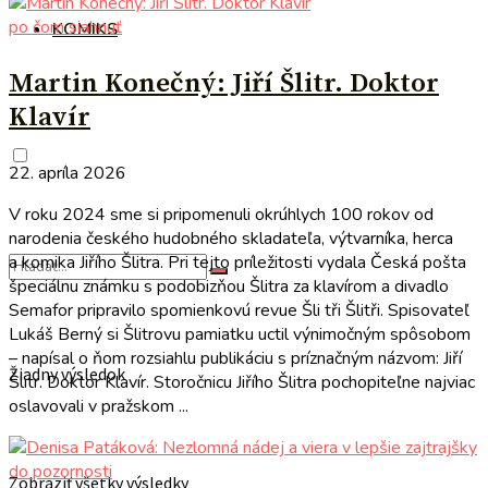
po čom siahnuť
KOMIKS
Martin Konečný: Jiří Šlitr. Doktor
Klavír
22. apríla 2026
V roku 2024 sme si pripomenuli okrúhlych 100 rokov od
narodenia českého hudobného skladateľa, výtvarníka, herca
a komika Jiřího Šlitra. Pri tejto príležitosti vydala Česká pošta
špeciálnu známku s podobizňou Šlitra za klavírom a divadlo
Semafor pripravilo spomienkovú revue Šli tři Šlitři. Spisovateľ
Lukáš Berný si Šlitrovu pamiatku uctil výnimočným spôsobom
– napísal o ňom rozsiahlu publikáciu s príznačným názvom: Jiří
Žiadny výsledok
Šlitr. Doktor Klavír. Storočnicu Jiřího Šlitra pochopiteľne najviac
oslavovali v pražskom ...
do pozornosti
Zobraziť všetky výsledky