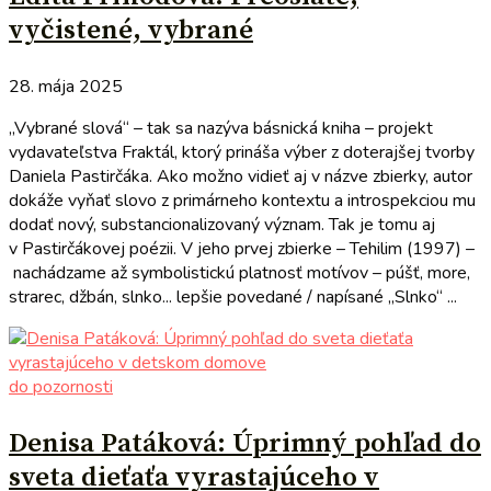
vyčistené, vybrané
28. mája 2025
„Vybrané slová“ – tak sa nazýva básnická kniha – projekt
vydavateľstva Fraktál, ktorý prináša výber z doterajšej tvorby
Daniela Pastirčáka. Ako možno vidieť aj v názve zbierky, autor
dokáže vyňať slovo z primárneho kontextu a introspekciou mu
dodať nový, substancionalizovaný význam. Tak je tomu aj
v Pastirčákovej poézii. V jeho prvej zbierke – Tehilim (1997) –
nachádzame až symbolistickú platnosť motívov – púšť, more,
strarec, džbán, slnko... lepšie povedané / napísané „Slnko“ ...
do pozornosti
Denisa Patáková: Úprimný pohľad do
sveta dieťaťa vyrastajúceho v