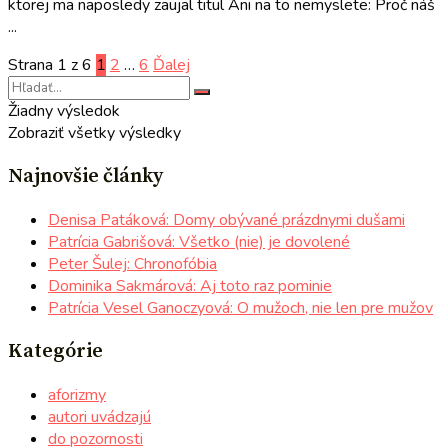
ktorej ma naposledy zaujal titul Ani na to nemyslete: Proč náš
...
Strana 1 z 6
1
2
…
6
Ďalej
Žiadny výsledok
Zobraziť všetky výsledky
Najnovšie články
Denisa Patáková: Domy obývané prázdnymi dušami
Patrícia Gabrišová: Všetko (nie) je dovolené
Peter Šulej: Chronofóbia
Dominika Sakmárová: Aj toto raz pominie
Patrícia Vesel Ganoczyová: O mužoch, nie len pre mužov
Kategórie
aforizmy
autori uvádzajú
do pozornosti