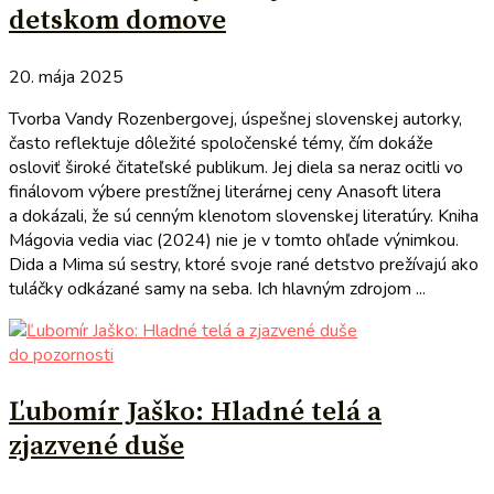
detskom domove
20. mája 2025
Tvorba Vandy Rozenbergovej, úspešnej slovenskej autorky,
často reflektuje dôležité spoločenské témy, čím dokáže
osloviť široké čitateľské publikum. Jej diela sa neraz ocitli vo
finálovom výbere prestížnej literárnej ceny Anasoft litera
a dokázali, že sú cenným klenotom slovenskej literatúry. Kniha
Mágovia vedia viac (2024) nie je v tomto ohľade výnimkou.
Dida a Mima sú sestry, ktoré svoje rané detstvo prežívajú ako
tuláčky odkázané samy na seba. Ich hlavným zdrojom ...
do pozornosti
Ľubomír Jaško: Hladné telá a
zjazvené duše