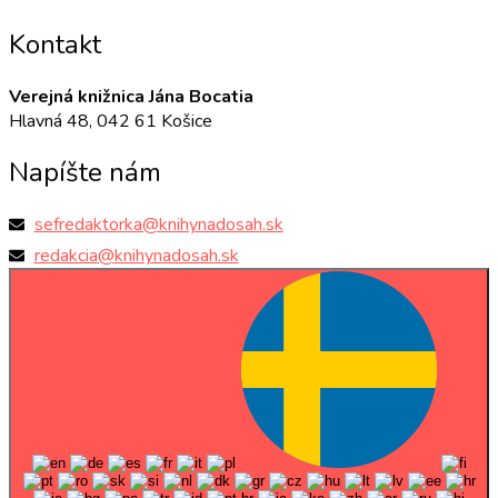
Kontakt
Verejná knižnica Jána Bocatia
Hlavná 48, 042 61 Košice
Napíšte nám
sefredaktorka@knihynadosah.sk
redakcia@knihynadosah.sk