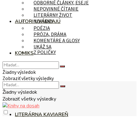
ODBORNÉ ČLÁNKY, ESEJE
NEPOVINNÉ ČÍTANIE
LITERÁRNY ŽIVOT
AUTORI UVÁDZAJÚ
NOVINKY
POÉZIA
PRÓZA, DRÁMA
KOMENTÁRE A GLOSY
UKÁŽ SA
Z POLIČKY
KOMIKS
Žiadny výsledok
Zobraziť všetky výsledky
NA TÉMU
Žiadny výsledok
Zobraziť všetky výsledky
LITERÁRNA KAVIAREŇ