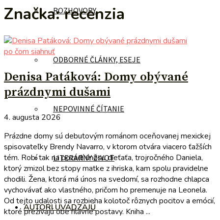
Značka:
recenzia
ROZHOVORY
po čom siahnuť
ODBORNÉ ČLÁNKY, ESEJE
Denisa Patáková: Domy obývané
prázdnymi dušami
NEPOVINNÉ ČÍTANIE
4. augusta 2026
Prázdne domy sú debutovým románom oceňovanej mexickej
spisovateľky Brendy Navarro, v ktorom otvára viacero ťažších
tém. Robí tak na pozadí únosu dieťaťa, trojročného Daniela,
LITERÁRNY ŽIVOT
ktorý zmizol bez stopy matke z ihriska, kam spolu pravidelne
chodili. Žena, ktorá má únos na svedomí, sa rozhodne chlapca
vychovávať ako vlastného, pričom ho premenuje na Leonela.
Od tejto udalosti sa rozbieha kolotoč rôznych pocitov a emócií,
AUTORI UVÁDZAJÚ
ktoré prežívajú obe hlavné postavy. Kniha ...