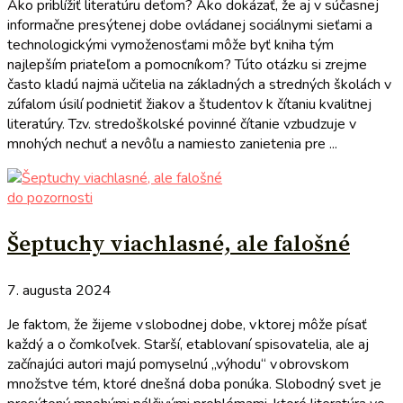
Ako priblížiť literatúru deťom? Ako dokázať, že aj v súčasnej
informačne presýtenej dobe ovládanej sociálnymi sieťami a
technologickými vymoženosťami môže byť kniha tým
najlepším priateľom a pomocníkom? Túto otázku si zrejme
často kladú najmä učitelia na základných a stredných školách v
zúfalom úsilí podnietiť žiakov a študentov k čítaniu kvalitnej
literatúry. Tzv. stredoškolské povinné čítanie vzbudzuje v
mnohých nechuť a nevôľu a namiesto zanietenia pre ...
do pozornosti
Šeptuchy viachlasné, ale falošné
7. augusta 2024
Je faktom, že žijeme v slobodnej dobe, v ktorej môže písať
každý a o čomkoľvek. Starší, etablovaní spisovatelia, ale aj
začínajúci autori majú pomyselnú „výhodu“ v obrovskom
množstve tém, ktoré dnešná doba ponúka. Slobodný svet je