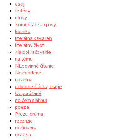
esej
fejtóny
glosy
Komentáre a glosy
komiks
literárna kaviareň
literárny život
Na pokračovanie
na tému
NEpovinné čítanie
Nezaradené
novinky
odborné články, eseje
Odporúčané
po čom siahnuť
poézia
Próza, dráma
recenzie
rozhovory
ukáž sa