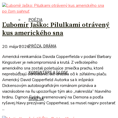
po čom siahnuť
POÉZIA
Ľubomír Jaško: Pilulkami otrávený
kus amerického sna
PRÓZA, DRÁMA
20. mája 2026
Americká reinkarnácia Davida Copperfielda v podaní Barbary
Kingsolver je nekompromisná a krutá. Z veľkolepého
amerického sna zostali poletujúce zrniečka prachu, ktoré
KOMENTÁRE A GLOSY
neprebúdzajú odhodlanie, ale dráždia oči k zúfalému plaču.
Americký David Copperfield Autorka sa k inšpirácii
Dickensovým autobiografickým románom priznáva a
viacnásobne na ňu upozorňuje tým ako „nakreslila“ hlavného
hrdinu. Damon Fields, premenovaný na Demona a podľa
UKÁŽ SA
ryšavej hlavy prezývaný Copperhead, sa musel najprv postarať
...