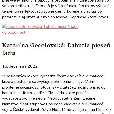
presýtený mnohými pálčivými problémami, ktoré literatúra vo
veľkom reflektuje. Zároveň je však už niekoľko rokov výrazná
tendencia reflektovať osobné dejiny, korene a tradíciu, čo
potvrdzuje aj próza Aleny Sabuchovej Šeptuchy, ktorá v roku ...
do pozornosti
Katarína Gecelovská: Labutia pieseň
ľadu
15. decembra 2022
V posledných rokoch vychádza čoraz viac kníh o klimatickej
kríze a postupne sa zvyšuje povedomie o najväčšom
probléme súčasnosti. Slovenský čitateľ už možno prišiel do
kontaktu s titulmi z edície Civilizácia, ktoré prináša
vydavateľstvo Premedia: Neobývateľná Zem, Zelené
klamstvo, Šesť stupňov: Posledné varovanie či Klimatické
vojny. České vydavateľstvo Host téme venuje edíciu Klimax, z