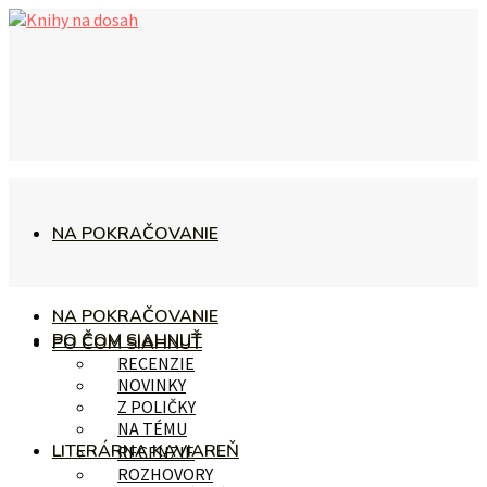
NA POKRAČOVANIE
NA POKRAČOVANIE
PO ČOM SIAHNUŤ
PO ČOM SIAHNUŤ
RECENZIE
NOVINKY
Z POLIČKY
NA TÉMU
LITERÁRNA KAVIAREŇ
RECENZIE
ROZHOVORY