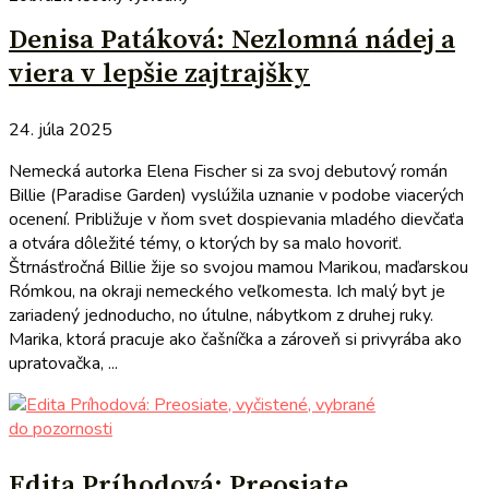
Denisa Patáková: Nezlomná nádej a
viera v lepšie zajtrajšky
24. júla 2025
Nemecká autorka Elena Fischer si za svoj debutový román
Billie (Paradise Garden) vyslúžila uznanie v podobe viacerých
ocenení. Približuje v ňom svet dospievania mladého dievčaťa
a otvára dôležité témy, o ktorých by sa malo hovoriť.
Štrnásťročná Billie žije so svojou mamou Marikou, maďarskou
Rómkou, na okraji nemeckého veľkomesta. Ich malý byt je
zariadený jednoducho, no útulne, nábytkom z druhej ruky.
Marika, ktorá pracuje ako čašníčka a zároveň si privyrába ako
upratovačka, ...
do pozornosti
Edita Príhodová: Preosiate,