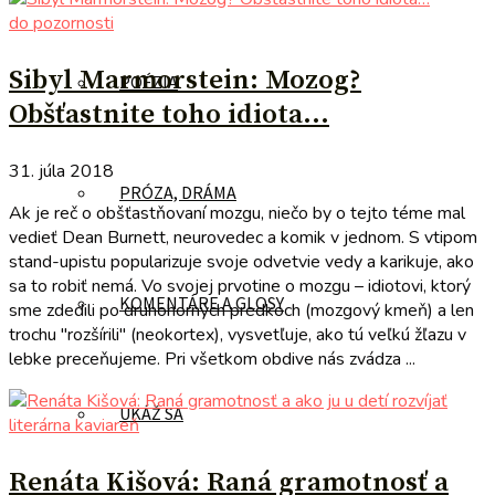
do pozornosti
Sibyl Marmorstein: Mozog?
POÉZIA
Obšťastnite toho idiota…
31. júla 2018
PRÓZA, DRÁMA
Ak je reč o obšťastňovaní mozgu, niečo by o tejto téme mal
vedieť Dean Burnett, neurovedec a komik v jednom. S vtipom
stand-upistu popularizuje svoje odvetvie vedy a karikuje, ako
sa to robiť nemá. Vo svojej prvotine o mozgu – idiotovi, ktorý
KOMENTÁRE A GLOSY
sme zdedili po druhohorných predkoch (mozgový kmeň) a len
trochu "rozšírili" (neokortex), vysvetľuje, ako tú veľkú žľazu v
lebke preceňujeme. Pri všetkom obdive nás zvádza ...
UKÁŽ SA
literárna kaviareň
Renáta Kišová: Raná gramotnosť a