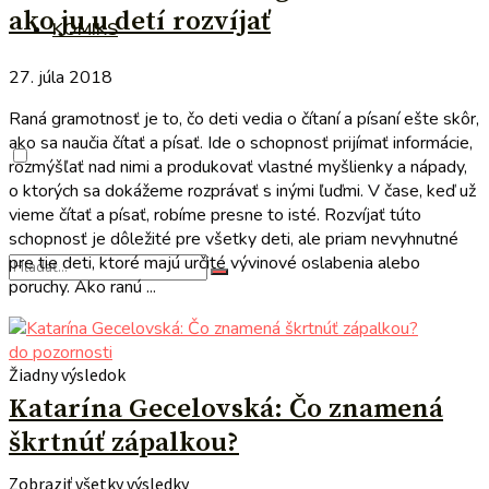
ako ju u detí rozvíjať
KOMIKS
27. júla 2018
Raná gramotnosť je to, čo deti vedia o čítaní a písaní ešte skôr,
ako sa naučia čítať a písať. Ide o schopnosť prijímať informácie,
rozmýšľať nad nimi a produkovať vlastné myšlienky a nápady,
o ktorých sa dokážeme rozprávať s inými ľuďmi. V čase, keď už
vieme čítať a písať, robíme presne to isté. Rozvíjať túto
schopnosť je dôležité pre všetky deti, ale priam nevyhnutné
pre tie deti, ktoré majú určité vývinové oslabenia alebo
poruchy. Ako ranú ...
do pozornosti
Žiadny výsledok
Katarína Gecelovská: Čo znamená
škrtnúť zápalkou?
Zobraziť všetky výsledky