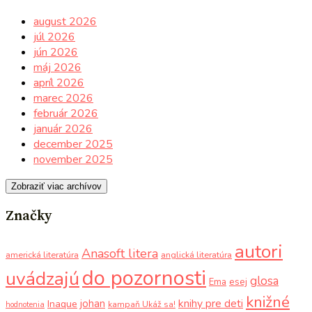
august 2026
júl 2026
jún 2026
máj 2026
apríl 2026
marec 2026
február 2026
január 2026
december 2025
november 2025
Zobraziť viac archívov
Značky
autori
Anasoft litera
americká literatúra
anglická literatúra
do pozornosti
uvádzajú
glosa
Ema
esej
knižné
knihy pre deti
johan
Inaque
kampaň Ukáž sa!
hodnotenia