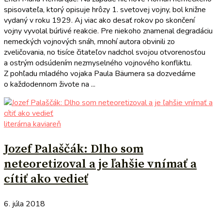
spisovateľa, ktorý opisuje hrôzy 1. svetovej vojny, bol knižne
vydaný v roku 1929. Aj viac ako desať rokov po skončení
vojny vyvolal búrlivé reakcie. Pre niekoho znamenal degradáciu
nemeckých vojnových snáh, mnohí autora obvinili zo
zveličovania, no tisíce čitateľov nadchol svojou otvorenosťou
a ostrým odsúdením nezmyselného vojnového konfliktu.
Z pohľadu mladého vojaka Paula Bäumera sa dozvedáme
o každodennom živote na ...
literárna kaviareň
Jozef Palaščák: Dlho som
neteoretizoval a je ľahšie vnímať a
cítiť ako vedieť
6. júla 2018