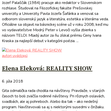
Jozef Palaščák (1984) pracuje ako redaktor v Slovenskom
rozhlase. Študoval na Filozofickej fakulte Prešovskej
univerzity a Univerzity Pavla Jozefa Šafárika a venoval sa
odborom slovenský jazyk a literatúra, estetika a literárna veda.
Oficiálne sa objavil na básnickej scéne už v roku 2008, keď mu
vo vydavateľstve Modrý Peter v Levoči vyšla zbierka s
názvom TELOI. Mladý autor za ňu získal prémiu Ceny Ivana
Kraska za najlepší debut v kategórii poézia. ...
autori uvádzajú
Elena Eleková: REALITY SHOW
6. júla 2018
Gita odmalička rada chodila na návštevy. Pravdaže, v starých
časoch to boli zväčša rodinné návštevy. Pri rôznych oslavách,
svadbách, ale aj pohreboch. Alebo iba tak – ako nedeľný
program. Navštevovali sa aj s niektorými susedmi v činžiaku.