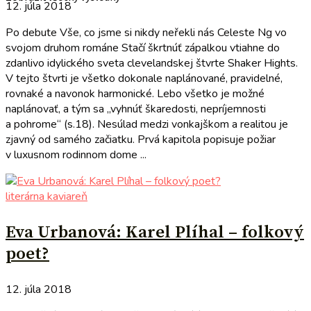
12. júla 2018
Po debute Vše, co jsme si nikdy neřekli nás Celeste Ng vo
svojom druhom románe Stačí škrtnúť zápalkou vtiahne do
zdanlivo idylického sveta clevelandskej štvrte Shaker Hights.
V tejto štvrti je všetko dokonale naplánované, pravidelné,
rovnaké a navonok harmonické. Lebo všetko je možné
naplánovať, a tým sa „vyhnúť škaredosti, nepríjemnosti
a pohrome“ (s.18). Nesúlad medzi vonkajškom a realitou je
zjavný od samého začiatku. Prvá kapitola popisuje požiar
v luxusnom rodinnom dome ...
literárna kaviareň
Eva Urbanová: Karel Plíhal – folkový
poet?
12. júla 2018