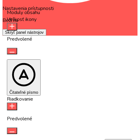
Nastavenia prístupnosti
Moduly obsahu
Veľkosť ikony
Beží na
OneTap
Skryť panel nástrojov
Predvolené
Čitateľné písmo
Riadkovanie
Predvolené