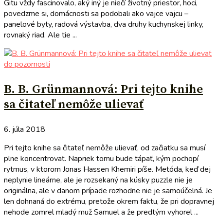
Gitu vždy fascinovalo, aký iný je niečí životný priestor, hoci,
povedzme si, domácnosti sa podobali ako vajce vajcu –
panelové byty, radová výstavba, dva druhy kuchynskej linky,
rovnaký riad. Ale tie ...
do pozornosti
B. B. Grünmannová: Pri tejto knihe
sa čitateľ nemôže ulievať
6. júla 2018
Pri tejto knihe sa čitateľ nemôže ulievať, od začiatku sa musí
plne koncentrovať. Napriek tomu bude tápať, kým pochopí
rytmus, v ktorom Jonas Hassen Khemiri píše. Metóda, keď dej
neplynie lineárne, ale je rozsekaný na kúsky puzzle nie je
originálna, ale v danom prípade rozhodne nie je samoúčelná. Je
len dohnaná do extrému, pretože okrem faktu, že pri dopravnej
nehode zomrel mladý muž Samuel a že predtým vyhorel ...