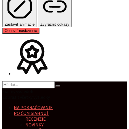
Zastaviť animácie
Zvýrazniť odkazy
Obnoviť nastavenia
Žiadny výsledok
Zobraziť všetky výsledky
NA POKRAČOVANIE
PO ČOM SIAHNUŤ
RECENZIE
NOVINKY