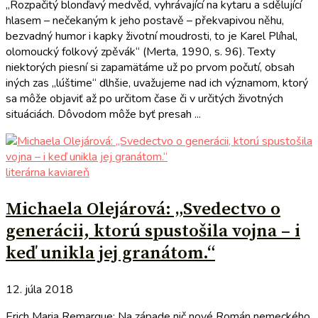
„Rozpačitý blonďavý medvěd, vyhrávající na kytaru a sdělující
hlasem – nečekaným k jeho postavě – překvapivou něhu,
bezvadný humor i kapky životní moudrosti, to je Karel Plíhal,
olomoucký folkový zpěvák“ (Merta, 1990, s. 96). Texty
niektorých piesní si zapamätáme už po prvom počutí, obsah
iných zas „lúštime“ dlhšie, uvažujeme nad ich významom, ktorý
sa môže objaviť až po určitom čase či v určitých životných
situáciách. Dôvodom môže byť presah ...
literárna kaviareň
Michaela Olejárová: „Svedectvo o
generácii, ktorú spustošila vojna – i
keď unikla jej granátom.“
12. júla 2018
Erich Maria Remarque: Na západe nič nové Román nemeckého