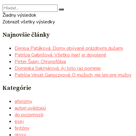
Žiadny výsledok
Zobraziť všetky výsledky
Najnovšie články
Denisa Patáková: Domy obývané prázdnymi dušami
Patrícia Gabrišová: Všetko (nie) je dovolené
Peter Šulej: Chronofóbia
Dominika Sakmárová: Aj toto raz pominie
Patrícia Vesel Ganoczyová: O mužoch, nie len pre mužov
Kategórie
aforizmy
autori uvádzajú
do pozornosti
esej
fejtóny
glosy