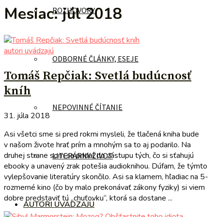
Mesiac:
júl 2018
ROZHOVORY
autori uvádzajú
ODBORNÉ ČLÁNKY, ESEJE
Tomáš Repčiak: Svetlá budúcnosť
kníh
NEPOVINNÉ ČÍTANIE
31. júla 2018
Asi všetci sme si pred rokmi mysleli, že tlačená kniha bude
v našom živote hrať prím a mnohým sa to aj podarilo. Na
druhej strane som sa pridal do zástupu tých, čo si sťahujú
LITERÁRNY ŽIVOT
ebooky a unavený zrak potešia audioknihou. Dúfam, že týmto
vylepšovanie literatúry skončilo. Asi sa klamem, hľadiac na 5-
rozmerné kino (čo by malo prekonávať zákony fyziky) si viem
dobre predstaviť tú „chuťovku“, ktorá sa dostane ...
AUTORI UVÁDZAJÚ