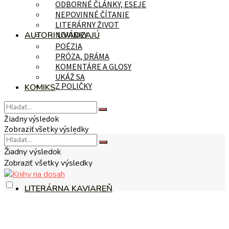
ODBORNÉ ČLÁNKY, ESEJE
NEPOVINNÉ ČÍTANIE
LITERÁRNY ŽIVOT
AUTORI UVÁDZAJÚ
NOVINKY
POÉZIA
PRÓZA, DRÁMA
KOMENTÁRE A GLOSY
UKÁŽ SA
Z POLIČKY
KOMIKS
Žiadny výsledok
Zobraziť všetky výsledky
NA TÉMU
Žiadny výsledok
Zobraziť všetky výsledky
LITERÁRNA KAVIAREŇ