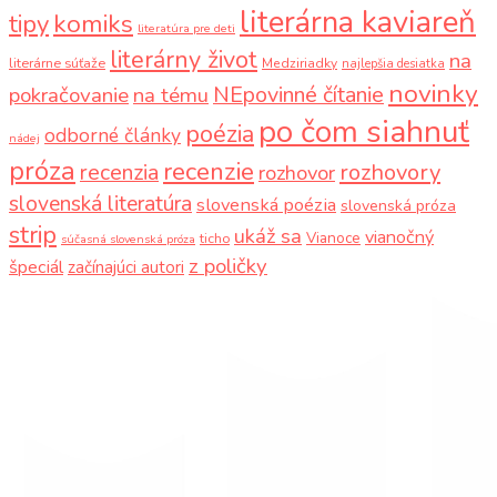
literárna kaviareň
komiks
tipy
literatúra pre deti
literárny život
na
literárne súťaže
Medziriadky
najlepšia desiatka
novinky
NEpovinné čítanie
pokračovanie
na tému
po čom siahnuť
poézia
odborné články
nádej
próza
recenzie
recenzia
rozhovory
rozhovor
slovenská literatúra
slovenská poézia
slovenská próza
strip
ukáž sa
vianočný
Vianoce
ticho
súčasná slovenská próza
z poličky
špeciál
začínajúci autori