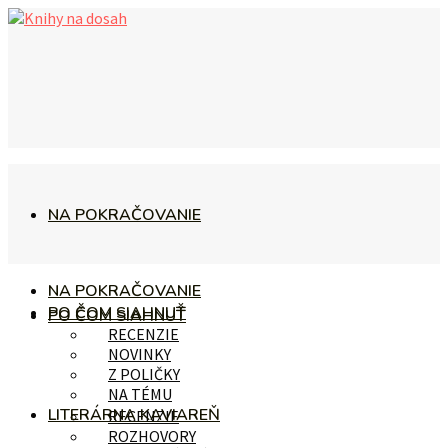
NA POKRAČOVANIE
NA POKRAČOVANIE
PO ČOM SIAHNUŤ
PO ČOM SIAHNUŤ
RECENZIE
NOVINKY
Z POLIČKY
NA TÉMU
LITERÁRNA KAVIAREŇ
RECENZIE
ROZHOVORY