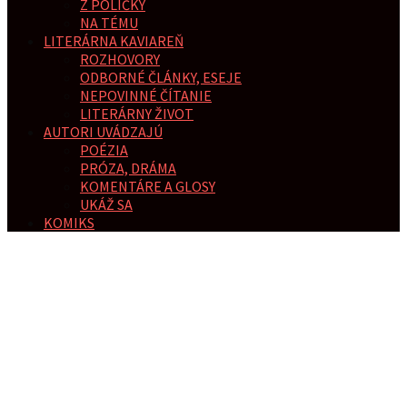
Z POLIČKY
NA TÉMU
LITERÁRNA KAVIAREŇ
ROZHOVORY
ODBORNÉ ČLÁNKY, ESEJE
NEPOVINNÉ ČÍTANIE
LITERÁRNY ŽIVOT
AUTORI UVÁDZAJÚ
POÉZIA
PRÓZA, DRÁMA
KOMENTÁRE A GLOSY
UKÁŽ SA
KOMIKS