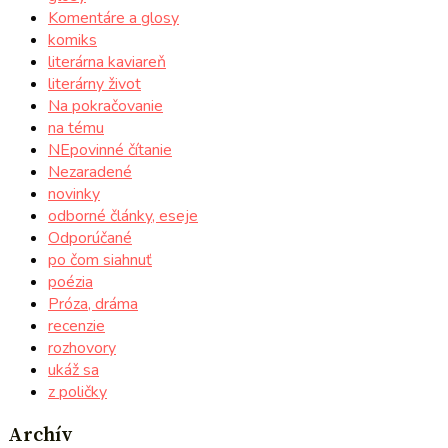
Komentáre a glosy
komiks
literárna kaviareň
literárny život
Na pokračovanie
na tému
NEpovinné čítanie
Nezaradené
novinky
odborné články, eseje
Odporúčané
po čom siahnuť
poézia
Próza, dráma
recenzie
rozhovory
ukáž sa
z poličky
Archív