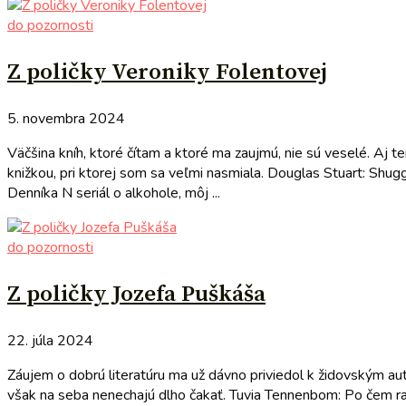
do pozornosti
Z poličky Veroniky Folentovej
5. novembra 2024
Väčšina kníh, ktoré čítam a ktoré ma zaujmú, nie sú veselé. Aj
knižkou, pri ktorej som sa veľmi nasmiala. Douglas Stuart: Shugg
Denníka N seriál o alkohole, môj ...
do pozornosti
Z poličky Jozefa Puškáša
22. júla 2024
Záujem o dobrú literatúru ma už dávno priviedol k židovským aut
však na seba nenechajú dlho čakať. Tuvia Tennenbom: Po čem rabí