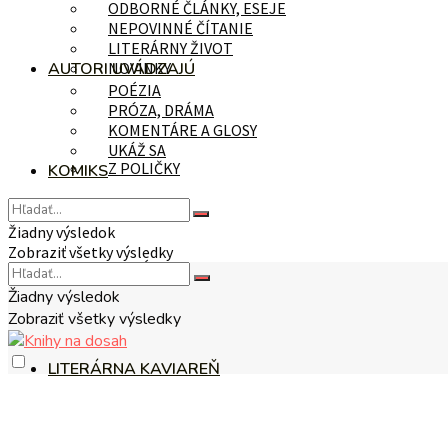
ODBORNÉ ČLÁNKY, ESEJE
NEPOVINNÉ ČÍTANIE
LITERÁRNY ŽIVOT
AUTORI UVÁDZAJÚ
NOVINKY
POÉZIA
PRÓZA, DRÁMA
KOMENTÁRE A GLOSY
UKÁŽ SA
Z POLIČKY
KOMIKS
Žiadny výsledok
Zobraziť všetky výsledky
NA TÉMU
Žiadny výsledok
Zobraziť všetky výsledky
LITERÁRNA KAVIAREŇ