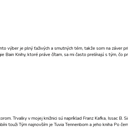
 tento výber je plný ťaživých a smutných tém, takže som na záver 
ie Bain Knihy, ktoré práve čítam, sa mi často prelínajú s tým, čo
orom. Trvalky v mojej knižnici sú napríklad Franz Kafka, Issac B.
ni touži Tým najnovším je Tuvia Tennenbom a jeho kniha Po čem ra