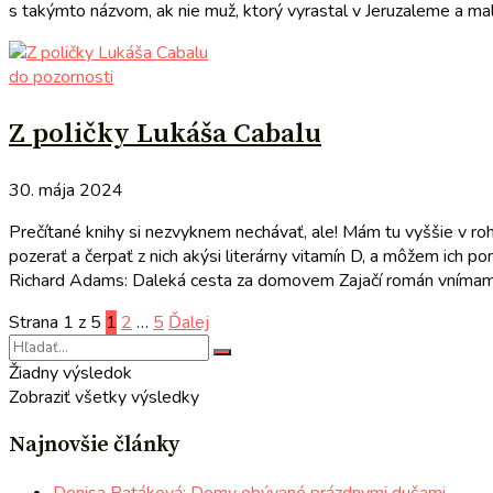
s takýmto názvom, ak nie muž, ktorý vyrastal v Jeruzaleme a mal 
do pozornosti
Z poličky Lukáša Cabalu
30. mája 2024
Prečítané knihy si nezvyknem nechávať, ale! Mám tu vyššie v ro
pozerať a čerpať z nich akýsi literárny vitamín D, a môžem ich 
Richard Adams: Daleká cesta za domovem Zajačí román vnímam 
Strana 1 z 5
1
2
…
5
Ďalej
Žiadny výsledok
Zobraziť všetky výsledky
Najnovšie články
Denisa Patáková: Domy obývané prázdnymi dušami