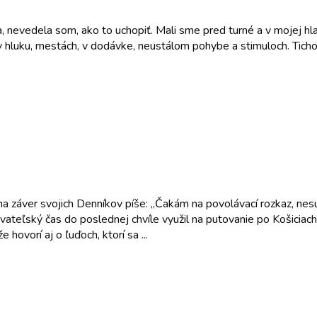
 nevedela som, ako to uchopiť. Mali sme pred turné a v mojej hla
 hluku, mestách, v dodávke, neustálom pohybe a stimuloch. Ticho
 záver svojich Denníkov píše: „Čakám na povolávací rozkaz, nesú
sovateľský čas do poslednej chvíle využil na putovanie po Košiciac
e hovorí aj o ľuďoch, ktorí sa ...