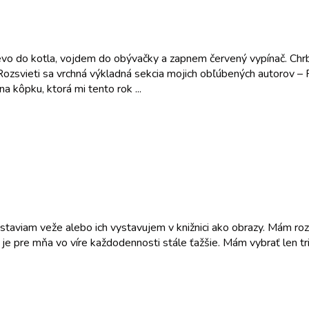
revo do kotla, vojdem do obývačky a zapnem červený vypínač. Chrb
Rozsvieti sa vrchná výkladná sekcia mojich obľúbených autorov – 
a kôpku, ktorá mi tento rok ...
 staviam veže alebo ich vystavujem v knižnici ako obrazy. Mám roz
 je pre mňa vo víre každodennosti stále ťažšie. Mám vybrať len tri