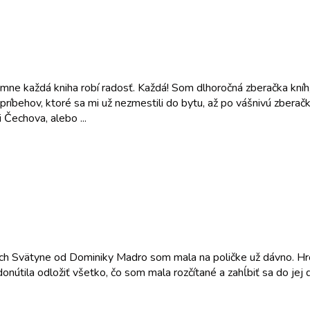
 mne každá kniha robí radosť. Každá! Som dlhoročná zberačka kníh,
príbehov, ktoré sa mi už nezmestili do bytu, až po vášnivú zberač
Čechova, alebo ...
iach Svätyne od Dominiky Madro som mala na poličke už dávno. Hr
a donútila odložiť všetko, čo som mala rozčítané a zahĺbiť sa do j