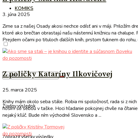
KOMIKS
3. júna 2025
Zime sa z našej Osady akosi nechce odísť ani v máji. Priložím d
ktoré ako brečtan obrastajú našu nástennú knižnicu na chalupe. 
Prejdem očami po tituloch ďalších kníh, prstom ťuknem do rohu, n
do pozornosti
Z poličky Kataríny Ilkovičovej
25. marca 2025
Knihy mám okolo seba stále. Robia mi spoločnosť, rada si z nich
Žiadny výsledok
nosím so sebou v taške. Hoci hľadanie pokojnej chvíle na čítanie
nejaký kľúč. Bude ním východné Slovensko a ...
do pozornosti
Zobraziť všetky výsledky