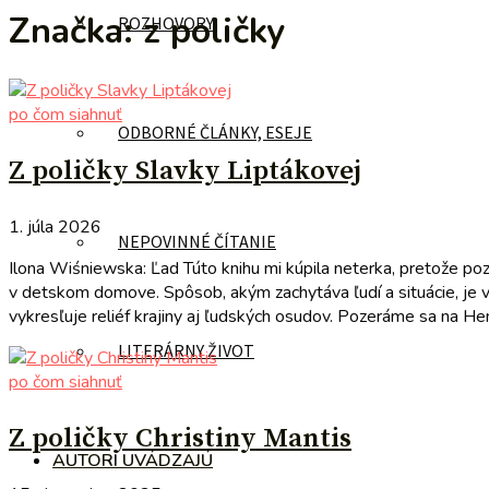
Značka:
z poličky
ROZHOVORY
po čom siahnuť
ODBORNÉ ČLÁNKY, ESEJE
Z poličky Slavky Liptákovej
1. júla 2026
NEPOVINNÉ ČÍTANIE
Ilona Wiśniewska: Ľad Túto knihu mi kúpila neterka, pretože po
v detskom domove. Spôsob, akým zachytáva ľudí a situácie, je v
vykresľuje reliéf krajiny aj ľudských osudov. Pozeráme sa na Hen
LITERÁRNY ŽIVOT
po čom siahnuť
Z poličky Christiny Mantis
AUTORI UVÁDZAJÚ