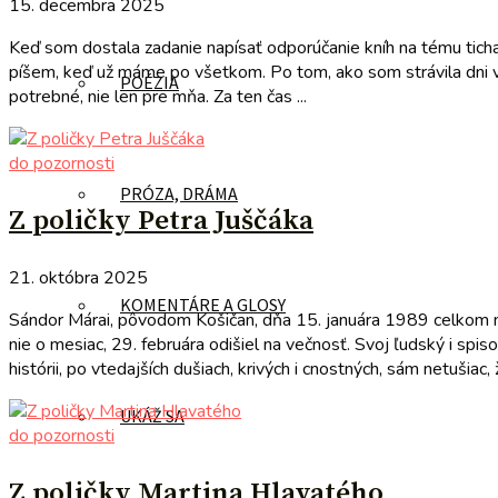
15. decembra 2025
Keď som dostala zadanie napísať odporúčanie kníh na tému ticha,
píšem, keď už máme po všetkom. Po tom, ako som strávila dni v
POÉZIA
potrebné, nie len pre mňa. Za ten čas ...
do pozornosti
PRÓZA, DRÁMA
Z poličky Petra Juščáka
21. októbra 2025
KOMENTÁRE A GLOSY
Sándor Márai, pôvodom Košičan, dňa 15. januára 1989 celkom na
nie o mesiac, 29. februára odišiel na večnosť. Svoj ľudský i spi
histórii, po vtedajších dušiach, krivých i cnostných, sám netušiac, ž
UKÁŽ SA
do pozornosti
Z poličky Martina Hlavatého