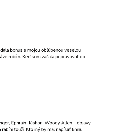
pridala bonus s mojou obľúbenou veselou
 práve robím. Keď som začala pripravovať do
 Singer, Ephraim Kishon, Woody Allen – objavy
bíni touží. Kto iný by mal napísať knihu