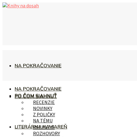
NA POKRAČOVANIE
NA POKRAČOVANIE
PO ČOM SIAHNUŤ
PO ČOM SIAHNUŤ
RECENZIE
NOVINKY
Z POLIČKY
NA TÉMU
LITERÁRNA KAVIAREŇ
RECENZIE
ROZHOVORY