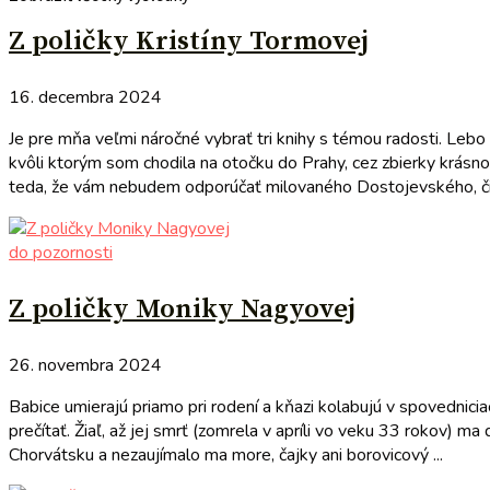
Z poličky Kristíny Tormovej
16. decembra 2024
Je pre mňa veľmi náročné vybrať tri knihy s témou radosti. Lebo
kvôli ktorým som chodila na otočku do Prahy, cez zbierky krásno
teda, že vám nebudem odporúčať milovaného Dostojevského, či 
do pozornosti
Z poličky Moniky Nagyovej
26. novembra 2024
Babice umierajú priamo pri rodení a kňazi kolabujú v spovednic
prečítať. Žiaľ, až jej smrť (zomrela v apríli vo veku 33 rokov) m
Chorvátsku a nezaujímalo ma more, čajky ani borovicový ...