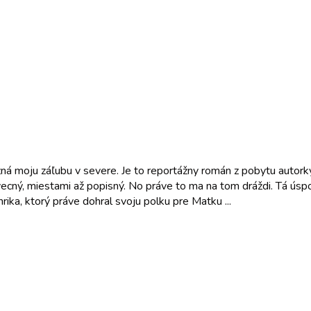
zná moju záľubu v severe. Je to reportážny román z pobytu autor
ecný, miestami až popisný. No práve to ma na tom dráždi. Tá úspo
rika, ktorý práve dohral svoju polku pre Matku ...