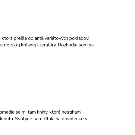
 ktorá prešla od antikvariátových pokladov,
ku detskej krásnej literatúry. Rozhodla som sa
omadia sa mi tam knihy, ktoré nestíham
ej debutu. Svätyne som čítala na dovolenke v