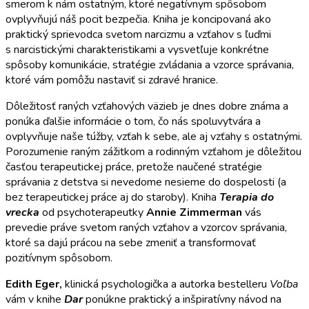
smerom k nám ostatným, ktoré negatívnym spôsobom
ovplyvňujú náš pocit bezpečia. Kniha je koncipovaná ako
praktický sprievodca svetom narcizmu a vzťahov s ľuďmi
s narcistickými charakteristikami a vysvetľuje konkrétne
spôsoby komunikácie, stratégie zvládania a vzorce správania,
ktoré vám pomôžu nastaviť si zdravé hranice.
Dôležitosť raných vzťahových väzieb je dnes dobre známa a
ponúka ďalšie informácie o tom, čo nás spoluvytvára a
ovplyvňuje naše túžby, vzťah k sebe, ale aj vzťahy s ostatnými.
Porozumenie raným zážitkom a rodinným vzťahom je dôležitou
časťou terapeutickej práce, pretože naučené stratégie
správania z detstva si nevedome nesieme do dospelosti (a
bez terapeutickej práce aj do staroby). Kniha
Terapia do
vrecka
od psychoterapeutky
Annie Zimmerman
vás
prevedie práve svetom raných vzťahov a vzorcov správania,
ktoré sa dajú prácou na sebe zmeniť a transformovať
pozitívnym spôsobom.
Edith
Eger,
klinická psychologička a autorka bestelleru
Voľba
vám v knihe
Dar
ponúkne praktický a inšpiratívny návod na