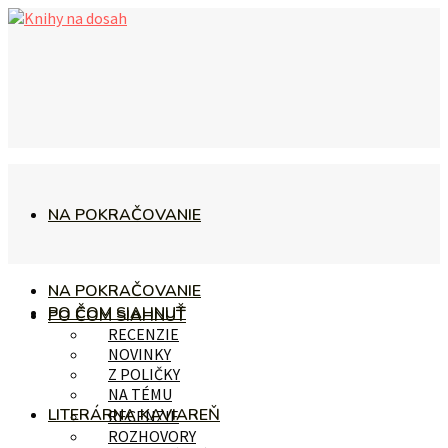
NA POKRAČOVANIE
NA POKRAČOVANIE
PO ČOM SIAHNUŤ
PO ČOM SIAHNUŤ
RECENZIE
NOVINKY
Z POLIČKY
NA TÉMU
LITERÁRNA KAVIAREŇ
RECENZIE
ROZHOVORY