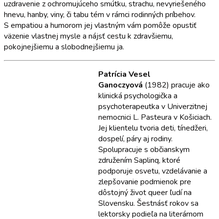
uzdravenie z ochromujúceho smútku, strachu, nevyriešeného
hnevu, hanby, viny, či tabu tém v rámci rodinných príbehov.
S empatiou a humorom jej vlastným vám pomôže opustiť
väzenie vlastnej mysle a nájsť cestu k zdravšiemu,
pokojnejšiemu a slobodnejšiemu ja.
Patrícia Vesel
Ganoczyová
(1982) pracuje ako
klinická psychologička a
psychoterapeutka v Univerzitnej
nemocnici L. Pasteura v Košiciach.
Jej klientelu tvoria deti, tínedžeri,
dospelí, páry aj rodiny.
Spolupracuje s občianskym
združením Saplinq, ktoré
podporuje osvetu, vzdelávanie a
zlepšovanie podmienok pre
dôstojný život queer ľudí na
Slovensku. Šestnásť rokov sa
lektorsky podieľa na literárnom