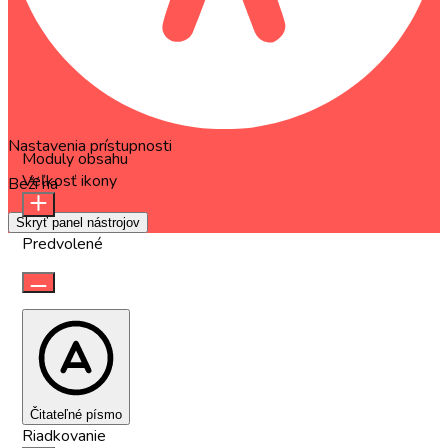
Nastavenia prístupnosti
Moduly obsahu
Veľkosť ikony
Beží na
OneTap
Skryť panel nástrojov
Predvolené
Čitateľné písmo
Riadkovanie