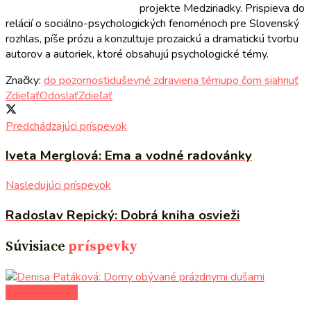
projekte Medziriadky. Prispieva do
relácií o sociálno-psychologických fenoménoch pre Slovenský
rozhlas, píše prózu a konzultuje prozaickú a dramatickú tvorbu
autorov a autoriek, ktoré obsahujú psychologické témy.
Značky:
do pozornosti
duševné zdravie
na tému
po čom siahnuť
Zdieľať
Odoslať
Zdieľať
Predchádzajúci príspevok
Iveta Merglová: Ema a vodné radovánky
Nasledujúci príspevok
Radoslav Repický: Dobrá kniha osvieži
Súvisiace
príspevky
po čom siahnuť