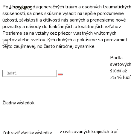
Po témach medzigeneračných tráum a osobných traumatických
KOMIKS
skúseností, sa dnes skúsime vyladiť na lepšie porozumenie
úzkosti, závislosti a citlivosti nás samých a prenesieme nové
poznatky a návody do funkčnejších a kvalitnejších vzťahov.
Pozrieme sa na vzťahy cez priezor vlastných vnútorných
svetov alebo svetov tých druhých a pokúsime sa porozumieť
tejto zaujímavej, no často náročnej dynamike.
Podľa
svetových
štúdií až
25 % ľudí
Žiadny výsledok
v civilizovaných krajinách trpí
Zobraziť všetky výsledky