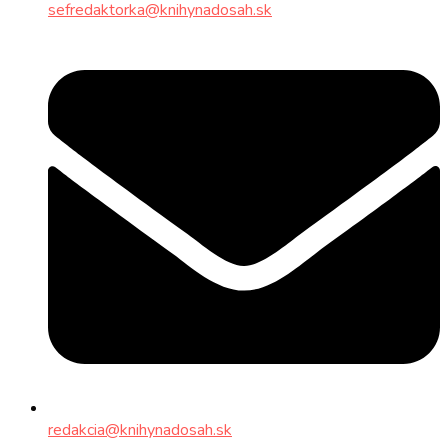
sefredaktorka@knihynadosah.sk
redakcia@knihynadosah.sk