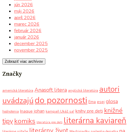
jún 2026
máj 2026
apríl 2026
marec 2026
február 2026
január 2026
december 2025
november 2025
Zobraziť viac archívov
Značky
autori
Anasoft litera
americká literatúra
anglická literatúra
do pozornosti
uvádzajú
glosa
Ema
esej
knižné
knihy pre deti
johan
Inaque
kampaň Ukáž sa!
hodnotenia
literárna kaviareň
komiks
tipy
literatúra pre deti
literárny život
na
literárne súťaže
Medziriadky
najlepšia desiatka