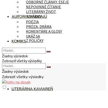
ODBORNÉ ČLÁNKY, ESEJE
NEPOVINNÉ ČÍTANIE
LITERÁRNY ŽIVOT
AUTORI UVÁDZAJÚ
NOVINKY
POÉZIA
PRÓZA, DRÁMA
KOMENTÁRE A GLOSY
UKÁŽ SA
Z POLIČKY
KOMIKS
Žiadny výsledok
Zobraziť všetky výsledky
NA TÉMU
Žiadny výsledok
Zobraziť všetky výsledky
LITERÁRNA KAVIAREŇ