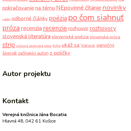
novinky
NEpovinné čítanie
pokračovanie
na tému
po čom siahnuť
poézia
odborné články
nádej
próza
recenzie
recenzia
rozhovory
rozhovor
slovenská literatúra
slovenská poézia
slovenská próza
strip
ukáž sa
vianočný
Vianoce
ticho
súčasná slovenská próza
z poličky
špeciál
začínajúci autori
Autor projektu
Kontakt
Verejná knižnica Jána Bocatia
Hlavná 48, 042 61 Košice