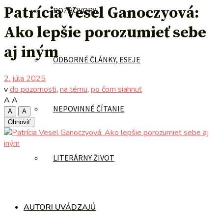
Patrícia Vesel Ganoczyová:
ROZHOVORY
Ako lepšie porozumieť sebe
aj iným
ODBORNÉ ČLÁNKY, ESEJE
2. júla 2025
v
do pozornosti
,
na tému
,
po čom siahnuť
A
A
NEPOVINNÉ ČÍTANIE
A
A
Obnoviť
LITERÁRNY ŽIVOT
AUTORI UVÁDZAJÚ