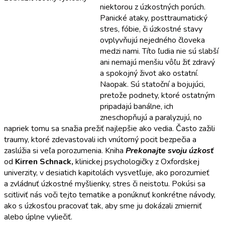
niektorou z úzkostných porúch.
Panické ataky, posttraumatický
stres, fóbie, či úzkostné stavy
ovplyvňujú nejedného človeka
medzi nami. Títo ľudia nie sú slabší
ani nemajú menšiu vôľu žiť zdravý
a spokojný život ako ostatní.
Naopak. Sú statoční a bojujúci,
pretože podnety, ktoré ostatným
pripadajú banálne, ich
zneschopňujú a paralyzujú, no
napriek tomu sa snažia prežiť najlepšie ako vedia. Často zažili
traumy, ktoré zdevastovali ich vnútorný pocit bezpečia a
zaslúžia si veľa porozumenia. Kniha
Prekonajte svoju úzkosť
od
Kirren Schnack,
klinickej psychologičky z Oxfordskej
univerzity, v desiatich kapitolách vysvetľuje, ako porozumieť
a zvládnuť úzkostné myšlienky, stres či neistotu. Pokúsi sa
scitliviť nás voči tejto tematike a ponúknuť konkrétne návody,
ako s úzkosťou pracovať tak, aby sme ju dokázali zmierniť
alebo úplne vyliečiť.