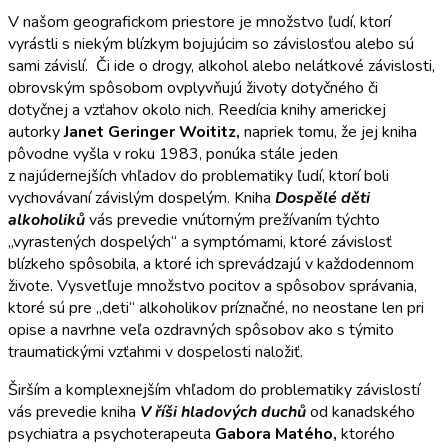
V našom geografickom priestore je množstvo ľudí, ktorí
vyrástli s niekým blízkym bojujúcim so závislosťou alebo sú
sami závislí. Či ide o drogy, alkohol alebo nelátkové závislosti,
obrovským spôsobom ovplyvňujú životy dotyčného či
dotyčnej a vzťahov okolo nich. Reedícia knihy americkej
autorky
Janet Geringer Woititz,
napriek tomu, že jej kniha
pôvodne vyšla v roku 1983, ponúka stále jeden
z najúdernejších vhľadov do problematiky ľudí, ktorí boli
vychovávaní závislým dospelým. Kniha
Dospělé děti
alkoholik
ů
vás prevedie vnútorným prežívaním týchto
„vyrastených dospelých“ a symptómami, ktoré závislosť
blízkeho spôsobila, a ktoré ich sprevádzajú v každodennom
živote. Vysvetľuje množstvo pocitov a spôsobov správania,
ktoré sú pre „deti“ alkoholikov príznačné, no neostane len pri
opise a navrhne veľa ozdravných spôsobov ako s týmito
traumatickými vzťahmi v dospelosti naložiť.
Širším a komplexnejším vhľadom do problematiky závislostí
vás prevedie kniha
V říši hladových duch
ů
od kanadského
psychiatra a psychoterapeuta
Gabora Matého,
ktorého