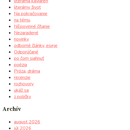
literárna kaviareň
literárny život
Na pokračovanie
na tému
NEpovinné čítanie
Nezaradené
novinky
odborné články, eseje
Odporúčané
po čom siahnuť
poézia
Próza, dráma
recenzie
rozhovory
ukáž sa
z poličky
Archív
august 2026
júl 2026