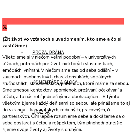
Zdieľať na Facebooku
Zdieľať na Twitteri
Zdieľať na LinkedIn
POÉZIA
(Žiť život vo vzťahoch s uvedomením, kto sme a čo si
zaslúžime)
PRÓZA, DRÁMA
Všetci sme si v niečom veľmi podobní – v univerzálnych
túžbach, potrebách pre život, niektorých vlastnostiach,
emóciách, vnímaní. V niečom sme zas od seba odlišní – v
záujmoch, osobnostných charakteristikách, sociálnych
KOMENTÁRE A GLOSY
zručnostiach, skúsenostiach, príbehoch, ktoré máme za sebou.
Sme zmesou kontextov, spomienok, prežívaní, očakávaní a
túžob, a to nás robí jedinečnými a obohacujúcimi. S týmto
všetkým žijeme každý deň sami so sebou, ale prinášame to aj
do vzťahov – kamarátskych, rodinných, pracovných, či
UKÁŽ SA
partnerských. Čím lepšie rozumieme sebe a dokážeme sa o
seba postarať s úctou a rešpektom, tým plnohodnotnejšie
žijeme svoje životy aj životy s druhými.