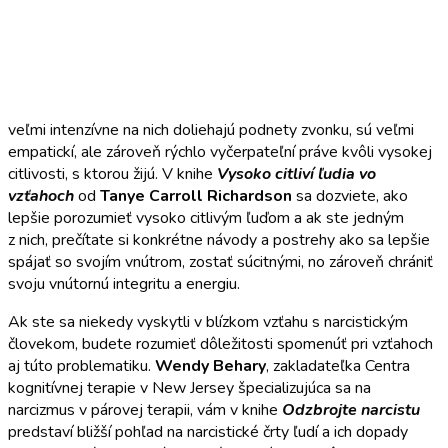
veľmi intenzívne na nich doliehajú podnety zvonku, sú veľmi
empatickí, ale zároveň rýchlo vyčerpateľní práve kvôli vysokej
citlivosti, s ktorou žijú. V knihe
Vysoko citliví ľudia vo
vzťahoch
od
Tanye Carroll Richardson
sa dozviete, ako
lepšie porozumieť vysoko citlivým ľuďom a ak ste jedným
z nich, prečítate si konkrétne návody a postrehy ako sa lepšie
spájať so svojím vnútrom, zostať súcitnými, no zároveň chrániť
svoju vnútornú integritu a energiu.
Ak ste sa niekedy vyskytli v blízkom vzťahu s narcistickým
človekom, budete rozumieť dôležitosti spomenúť pri vzťahoch
aj túto problematiku.
Wendy Behary
, zakladateľka Centra
kognitívnej terapie v New Jersey špecializujúca sa na
narcizmus v párovej terapii, vám v knihe
Odzbrojte narcistu
predstaví bližší pohľad na narcistické črty ľudí a ich dopady