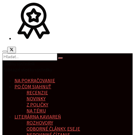
Žiadny výsledok
Zobraziť všetky výsledky
NA POKRAČOVANIE
PO ČOM SIAHNUŤ
RECENZIE
NOVINKY
Z POLIČKY
NA TÉMU
LITERÁRNA KAVIAREŇ
ROZHOVORY
ODBORNÉ ČLÁNKY, ESEJE
NEPOVINNÉ ČÍTANIE