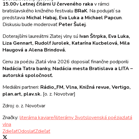
15.00
v
Letnej čitárni U červeného raka
v rámci
bratislavského knižného festivalu
BRaK
. Na podujatí sa
predstavia
Michal Habaj, Eva Luka a Michael Papcun
.
Diskusiu bude moderovať
Peter Šulej
.
Doterajšími laureátmi Zlatej vlny sú
Ivan Štrpka, Eva Luka,
Liza Gennart, Rudolf Jurolek, Katarína Kucbelová, Mila
Haugová a Alena Brindová
.
Cenu za poéziu Zlatá vlna 2026 doposiaľ finančne podporili
Nadácia Tatra banky, Nadácia mesta Bratislava a LITA –
autorská spoločnosť
.
Mediálni partneri:
Rádio_FM, Vlna, Knižná revue, Vertigo,
plan.art, plav.sk.
[o. z. Novotvar]
Zdroj: o. z. Novotvar
Značky:
literárna kaviareň
literárny život
slovenská poézia
zlatá
vlna
Zdieľať
Odoslať
Zdieľať