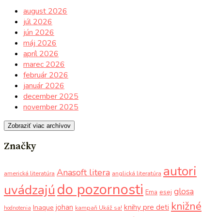
august 2026
júl 2026
jún 2026
máj 2026
apríl 2026
marec 2026
február 2026
január 2026
december 2025
november 2025
Zobraziť viac archívov
Značky
autori
Anasoft litera
americká literatúra
anglická literatúra
do pozornosti
uvádzajú
glosa
Ema
esej
knižné
knihy pre deti
johan
Inaque
kampaň Ukáž sa!
hodnotenia