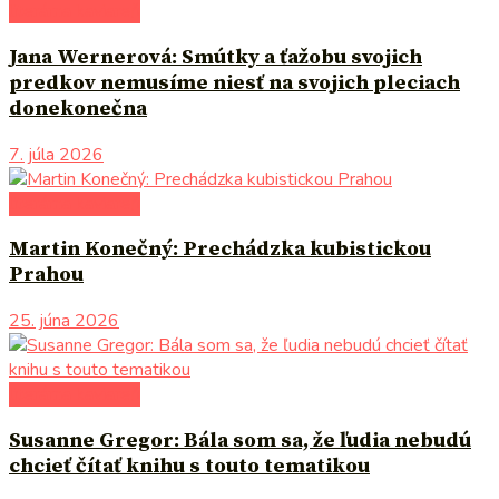
literárna kaviareň
Jana Wernerová: Smútky a ťažobu svojich
predkov nemusíme niesť na svojich pleciach
donekonečna
7. júla 2026
literárna kaviareň
Martin Konečný: Prechádzka kubistickou
Prahou
25. júna 2026
literárna kaviareň
Susanne Gregor: Bála som sa, že ľudia nebudú
chcieť čítať knihu s touto tematikou