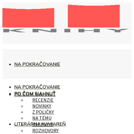
NA POKRAČOVANIE
NA POKRAČOVANIE
PO ČOM SIAHNUŤ
PO ČOM SIAHNUŤ
RECENZIE
NOVINKY
Z POLIČKY
NA TÉMU
LITERÁRNA KAVIAREŇ
RECENZIE
ROZHOVORY