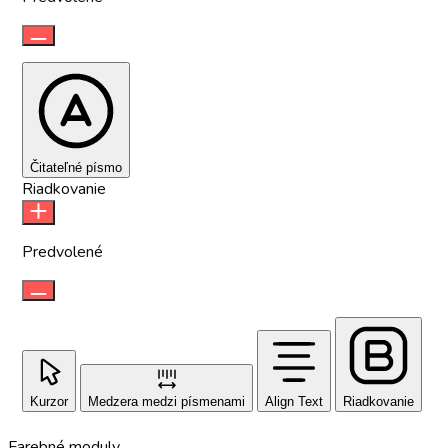
Čitateľné písmo
Riadkovanie
Predvolené
Kurzor
Medzera medzi písmenami
Align Text
Riadkovanie
Farebné moduly