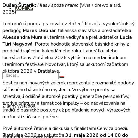
Dušan Šutarík:
Hlasy spoza hraníc
(Vlna / drewo a srd,
KOMIKS
2025)
Tohtoročná porota pracovala v zložení: filozof a vysokoškolský
pedagóg
Marek Debnár
, talianska slavistka a prekladateľka
Alessandra Mura
a literárna vedkyňa a prekladateľka
Lucia
Turi Nagyová
. Porota hodnotila slovenské básnické knihy z
predchádzajúceho kalendárneho roka. Laureátku alebo
laureáta Ceny Zlatá vlna 2026 vyhlásia na medzinárodnom
literárnom festivale Novotvar, ktorý sa uskutoční začiatkom
októbra 2026 v Bratislave.
Šestica nominovaných zbierok reprezentuje rozmanité podoby
súčasného básnického myslenia. Vo výbere poroty sa
stretávajú odlišné autorské poetiky, generačné perspektívy,
tvorivé prístupy a tematické impulzy – od nadväzovania na
Žiadny výsledok
tradičné básnické postupy až po hľadanie nových výrazových
možností súčasnej poézie.
Prvé autorské čítanie a diskusia s finalistami Ceny za poéziu
Zlatá vlna 2026 sa uskutoční
31. mája 2026 od 14.00 do
Zobraziť všetky výsledky