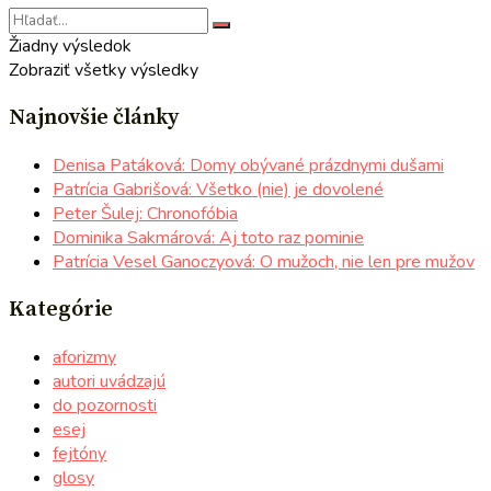
Žiadny výsledok
Zobraziť všetky výsledky
Najnovšie články
Denisa Patáková: Domy obývané prázdnymi dušami
Patrícia Gabrišová: Všetko (nie) je dovolené
Peter Šulej: Chronofóbia
Dominika Sakmárová: Aj toto raz pominie
Patrícia Vesel Ganoczyová: O mužoch, nie len pre mužov
Kategórie
aforizmy
autori uvádzajú
do pozornosti
esej
fejtóny
glosy