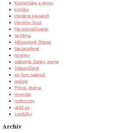
Komentáre a glosy
komiks
literárna kaviareň
literárny život
Na pokračovanie
na tému
NEpovinné čítanie
Nezaradené
novinky
odborné články, eseje
Odporúčané
po čom siahnuť
poézia
Próza, dráma
recenzie
rozhovory
ukáž sa
z poličky
Archív