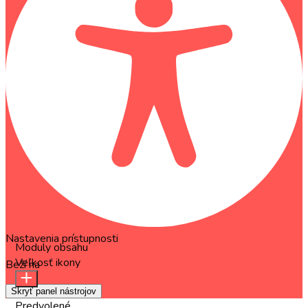
Nastavenia prístupnosti
Moduly obsahu
Veľkosť ikony
Beží na
OneTap
Skryť panel nástrojov
Predvolené