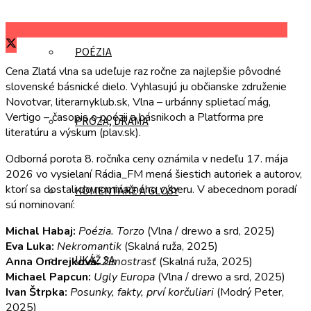
Zdieľať na Facebooku
Zdieľať na Twitteri
Zdieľať na LinkedIn
POÉZIA
Cena Zlatá vlna sa udeľuje raz ročne za najlepšie pôvodné
slovenské básnické dielo. Vyhlasujú ju občianske združenie
Novotvar, literarnyklub.sk, Vlna – urbánny splietací mág,
Vertigo – časopis o poézii a básnikoch a Platforma pre
PRÓZA, DRÁMA
literatúru a výskum (plav.sk).
Odborná porota 8. ročníka ceny oznámila v nedeľu 17. mája
2026 vo vysielaní Rádia_FM mená šiestich autoriek a autorov,
ktorí sa dostali do nominačného výberu. V abecednom poradí
KOMENTÁRE A GLOSY
sú nominovaní:
Michal Habaj:
Poézia. Torzo
(Vlna / drewo a srd, 2025)
Eva Luka:
Nekromantik
(Skalná ruža, 2025)
UKÁŽ SA
Anna Ondrejková:
Zimostrasť
(Skalná ruža, 2025)
Michael Papcun:
Ugly Europa
(Vlna / drewo a srd, 2025)
Ivan Štrpka:
Posunky, fakty, prví korčuliari
(Modrý Peter,
2025)