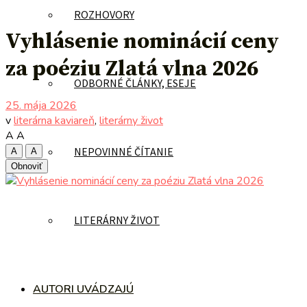
ROZHOVORY
Vyhlásenie nominácií ceny
za poéziu Zlatá vlna 2026
ODBORNÉ ČLÁNKY, ESEJE
25. mája 2026
v
literárna kaviareň
,
literárny život
A
A
NEPOVINNÉ ČÍTANIE
A
A
Obnoviť
LITERÁRNY ŽIVOT
AUTORI UVÁDZAJÚ