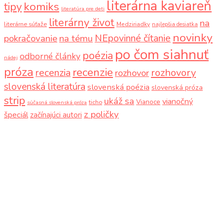
literárna kaviareň
komiks
tipy
literatúra pre deti
literárny život
na
literárne súťaže
Medziriadky
najlepšia desiatka
novinky
NEpovinné čítanie
pokračovanie
na tému
po čom siahnuť
poézia
odborné články
nádej
próza
recenzie
recenzia
rozhovory
rozhovor
slovenská literatúra
slovenská poézia
slovenská próza
strip
ukáž sa
vianočný
Vianoce
ticho
súčasná slovenská próza
z poličky
špeciál
začínajúci autori