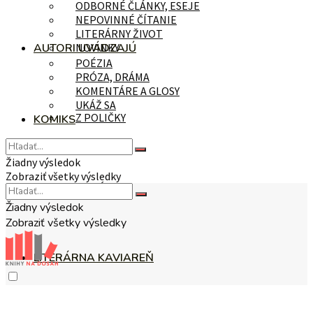
ODBORNÉ ČLÁNKY, ESEJE
NEPOVINNÉ ČÍTANIE
LITERÁRNY ŽIVOT
AUTORI UVÁDZAJÚ
NOVINKY
POÉZIA
PRÓZA, DRÁMA
KOMENTÁRE A GLOSY
UKÁŽ SA
Z POLIČKY
KOMIKS
Žiadny výsledok
Zobraziť všetky výsledky
NA TÉMU
Žiadny výsledok
Zobraziť všetky výsledky
LITERÁRNA KAVIAREŇ