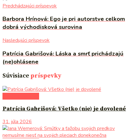
Predchádzajúci príspevok
Barbora Hrínová: Ego je pri autorstve celkom
dobrá východisková surovina
Nasledujúci príspevok
Patrícia Gabrišová: Láska a smrť prichádzajú
(ne)ohlásene
Súvisiace
príspevky
literárna kaviareň
Patrícia Gabrišová: Všetko (nie) je dovolené
31. júla 2026