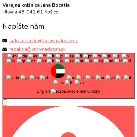
Verejná knižnica Jána Bocatia
Hlavná 48, 042 61 Košice
Napíšte nám
sefredaktorka@knihynadosah.sk
redakcia@knihynadosah.sk
English