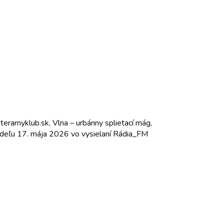
terarnyklub.sk, Vlna – urbánny splietací mág,
 nedeľu 17. mája 2026 vo vysielaní Rádia_FM