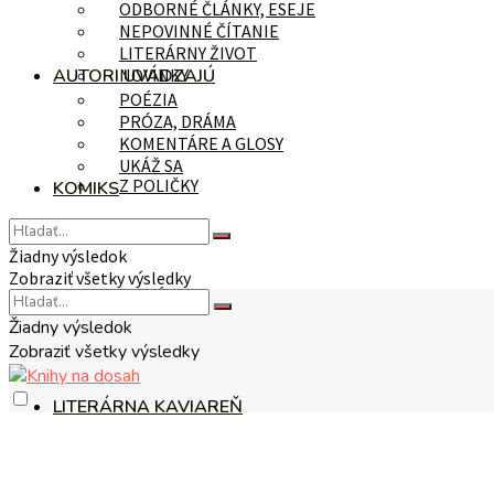
ODBORNÉ ČLÁNKY, ESEJE
NEPOVINNÉ ČÍTANIE
LITERÁRNY ŽIVOT
AUTORI UVÁDZAJÚ
NOVINKY
POÉZIA
PRÓZA, DRÁMA
KOMENTÁRE A GLOSY
UKÁŽ SA
Z POLIČKY
KOMIKS
Žiadny výsledok
Zobraziť všetky výsledky
NA TÉMU
Žiadny výsledok
Zobraziť všetky výsledky
LITERÁRNA KAVIAREŇ