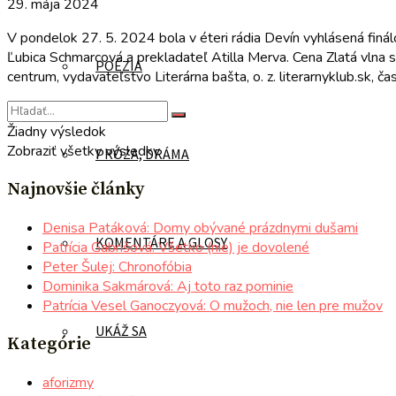
29. mája 2024
V pondelok 27. 5. 2024 bola v éteri rádia Devín vyhlásená finálo
Ľubica Schmarcová a prekladateľ Atilla Merva. Cena Zlatá vlna s
POÉZIA
centrum, vydavateľstvo Literárna bašta, o. z. literarnyklub.sk, ča
Žiadny výsledok
Zobraziť všetky výsledky
PRÓZA, DRÁMA
Najnovšie články
Denisa Patáková: Domy obývané prázdnymi dušami
KOMENTÁRE A GLOSY
Patrícia Gabrišová: Všetko (nie) je dovolené
Peter Šulej: Chronofóbia
Dominika Sakmárová: Aj toto raz pominie
Patrícia Vesel Ganoczyová: O mužoch, nie len pre mužov
UKÁŽ SA
Kategórie
aforizmy