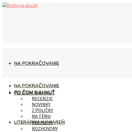
NA POKRAČOVANIE
NA POKRAČOVANIE
PO ČOM SIAHNUŤ
PO ČOM SIAHNUŤ
RECENZIE
NOVINKY
Z POLIČKY
NA TÉMU
LITERÁRNA KAVIAREŇ
RECENZIE
ROZHOVORY