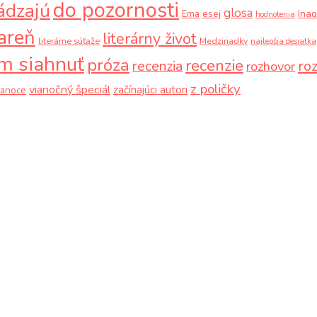
do pozornosti
ádzajú
glosa
Ina
Ema
esej
hodnotenia
iareň
literárny život
literárne súťaže
Medziriadky
najlepšia desiatka
m siahnuť
próza
recenzie
recenzia
ro
rozhovor
z poličky
vianočný špeciál
začínajúci autori
ianoce