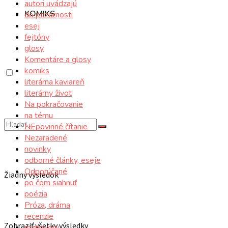
autori uvádzajú
KOMIKS
do pozornosti
esej
fejtóny
glosy
Komentáre a glosy
komiks
literárna kaviareň
literárny život
Na pokračovanie
na tému
NEpovinné čítanie
Nezaradené
novinky
odborné články, eseje
Odporúčané
Žiadny výsledok
po čom siahnuť
poézia
Próza, dráma
recenzie
Zobraziť všetky výsledky
rozhovory