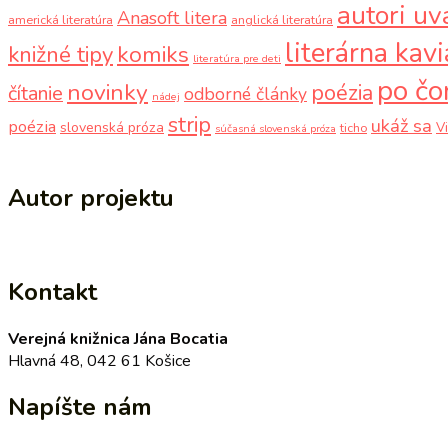
autori uv
Anasoft litera
americká literatúra
anglická literatúra
literárna kav
komiks
knižné tipy
literatúra pre deti
po čo
novinky
poézia
čítanie
odborné články
nádej
strip
ukáž sa
poézia
slovenská próza
V
ticho
súčasná slovenská próza
Autor projektu
Kontakt
Verejná knižnica Jána Bocatia
Hlavná 48, 042 61 Košice
Napíšte nám