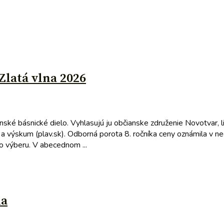
Zlatá vlna 2026
ské básnické dielo. Vyhlasujú ju občianske združenie Novotvar, li
ru a výskum (plav.sk). Odborná porota 8. ročníka ceny oznámila v
ho výberu. V abecednom ...
na