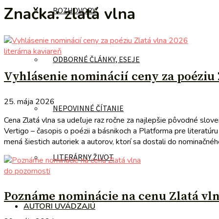
Značka:
zlatá vlna
ROZHOVORY
literárna kaviareň
ODBORNÉ ČLÁNKY, ESEJE
Vyhlásenie nominácií ceny za poéziu 
25. mája 2026
NEPOVINNÉ ČÍTANIE
Cena Zlatá vlna sa udeľuje raz ročne za najlepšie pôvodné sloven
Vertigo – časopis o poézii a básnikoch a Platforma pre literatú
mená šiestich autoriek a autorov, ktorí sa dostali do nominačné
LITERÁRNY ŽIVOT
do pozornosti
Poznáme nominácie na cenu Zlatá vl
AUTORI UVÁDZAJÚ