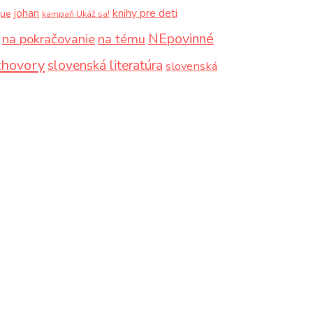
knihy pre deti
johan
que
kampaň Ukáž sa!
NEpovinné
na pokračovanie
na tému
zhovory
slovenská literatúra
slovenská