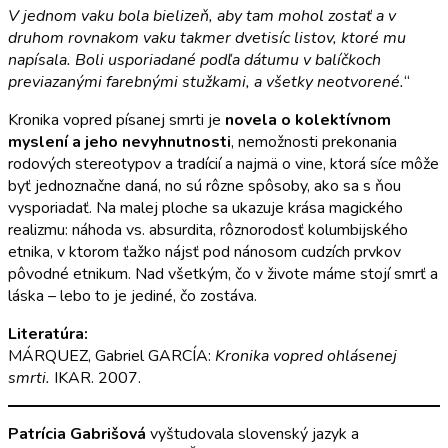
V jednom vaku bola bielizeň, aby tam mohol zostať a v
druhom rovnakom vaku takmer dvetisíc listov, ktoré mu
napísala. Boli usporiadané podľa dátumu v balíčkoch
previazanými farebnými stužkami, a všetky neotvorené.
“
Kronika vopred písanej smrti je
novela o kolektívnom
myslení a jeho nevyhnutnosti
, nemožnosti prekonania
rodových stereotypov a tradícií a najmä o vine, ktorá síce môže
byť jednoznačne daná, no sú rôzne spôsoby, ako sa s ňou
vysporiadať. Na malej ploche sa ukazuje krása magického
realizmu: náhoda vs. absurdita, rôznorodosť kolumbijského
etnika, v ktorom ťažko nájsť pod nánosom cudzích prvkov
pôvodné etnikum. Nad všetkým, čo v živote máme stojí smrť a
láska – lebo to je jediné, čo zostáva.
Literatúra:
MÁRQUEZ, Gabriel GARCÍA:
Kronika vopred ohlásenej
smrti.
IKAR. 2007.
Patrícia Gabrišová
vyštudovala slovenský jazyk a