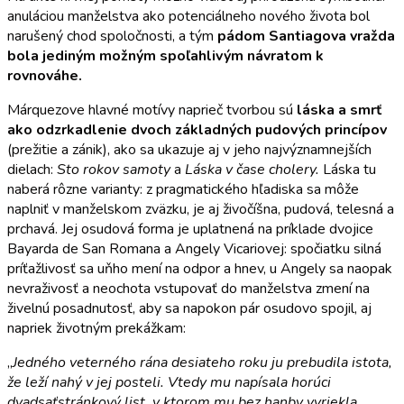
anuláciou manželstva ako potenciálneho nového života bol
narušený chod spoločnosti, a tým
pádom Santiagova vražda
bola jediným možným spoľahlivým návratom k
rovnováhe.
Márquezove hlavné motívy naprieč tvorbou sú
láska a smrť
ako odzrkadlenie dvoch základných pudových princípov
(prežitie a zánik), ako sa ukazuje aj v jeho najvýznamnejších
dielach:
Sto rokov samoty
a
Láska v čase cholery.
Láska tu
naberá rôzne varianty: z pragmatického hľadiska sa môže
naplniť v manželskom zväzku, je aj živočíšna, pudová, telesná a
prchavá. Jej osudová forma je uplatnená na príklade dvojice
Bayarda de San Romana a Angely Vicariovej: spočiatku silná
príťažlivosť sa uňho mení na odpor a hnev, u Angely sa naopak
nevraživosť a neochota vstupovať do manželstva zmení na
živelnú posadnutosť, aby sa napokon pár osudovo spojil, aj
napriek životným prekážkam:
„
Jedného veterného rána desiateho roku ju prebudila istota,
že leží nahý v jej posteli. Vtedy mu napísala horúci
dvadsaťstránkový list, v ktorom mu bez hanby vyriekla