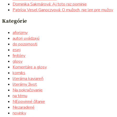
Dominika Sakmárová: Aj toto raz pominie
Patrícia Vesel Ganoczyová: O mužoch, nie len pre mužov
Kategórie
aforizmy
autori uvádzajú
do pozornosti
esej
fejtóny
glosy
Komentáre a glosy
komiks
literárna kaviareň
literárny život
Na pokračovanie
na tému
NEpovinné čítanie
Nezaradené
novinky