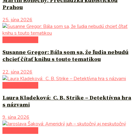
Martin Konečný: Prechádzka kubistickou
Prahou
25. júna 2026
literárna kaviareň
Susanne Gregor: Bála som sa, že ľudia nebudú
chcieť čítať knihu s touto tematikou
22. júna 2026
literárna kaviareň
Laura Kladeková: C. B. Strike – Detektívna hra
s názvami
9. júna 2026
literárna kaviareň