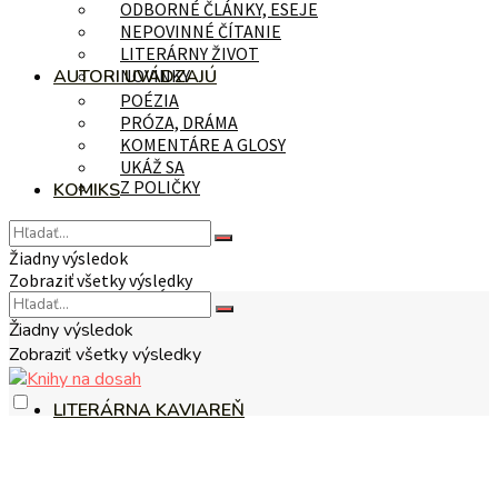
ODBORNÉ ČLÁNKY, ESEJE
NEPOVINNÉ ČÍTANIE
LITERÁRNY ŽIVOT
AUTORI UVÁDZAJÚ
NOVINKY
POÉZIA
PRÓZA, DRÁMA
KOMENTÁRE A GLOSY
UKÁŽ SA
Z POLIČKY
KOMIKS
Žiadny výsledok
Zobraziť všetky výsledky
NA TÉMU
Žiadny výsledok
Zobraziť všetky výsledky
LITERÁRNA KAVIAREŇ