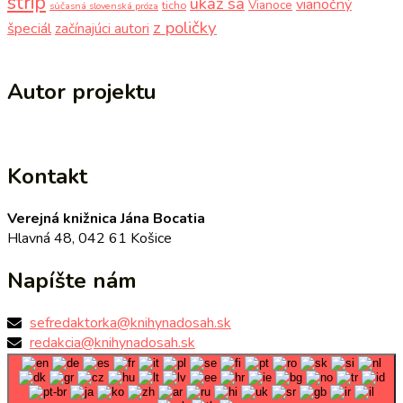
strip
ukáž sa
vianočný
Vianoce
ticho
súčasná slovenská próza
z poličky
špeciál
začínajúci autori
Autor projektu
Kontakt
Verejná knižnica Jána Bocatia
Hlavná 48, 042 61 Košice
Napíšte nám
sefredaktorka@knihynadosah.sk
redakcia@knihynadosah.sk