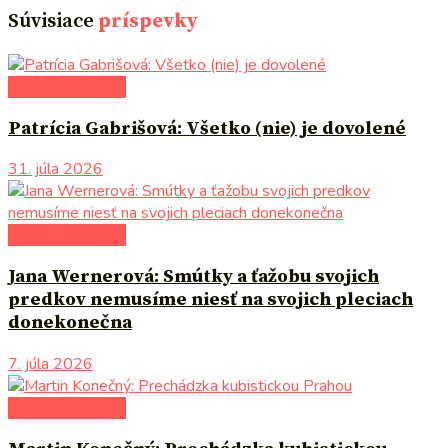
Súvisiace
príspevky
literárna kaviareň
Patrícia Gabrišová: Všetko (nie) je dovolené
31. júla 2026
literárna kaviareň
Jana Wernerová: Smútky a ťažobu svojich
predkov nemusíme niesť na svojich pleciach
donekonečna
7. júla 2026
literárna kaviareň