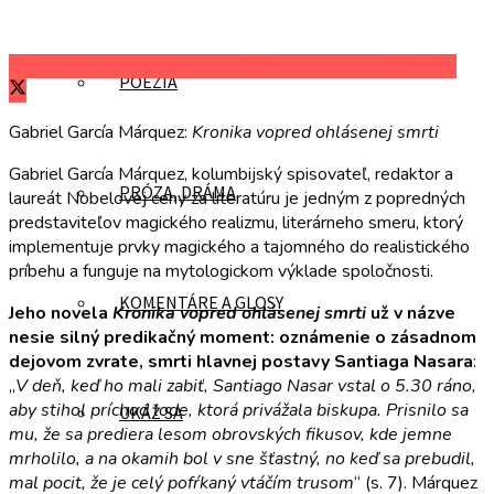
Zdieľať na Facebooku
Zdieľať na Twitteri
Zdieľať na LinkedIn
POÉZIA
Gabriel García Márquez:
Kronika vopred ohlásenej smrti
Gabriel García Márquez, kolumbijský spisovateľ, redaktor a
PRÓZA, DRÁMA
laureát Nobelovej ceny za literatúru je jedným z popredných
predstaviteľov magického realizmu, literárneho smeru, ktorý
implementuje prvky magického a tajomného do realistického
príbehu a funguje na mytologickom výklade spoločnosti.
KOMENTÁRE A GLOSY
Jeho novela
Kronika vopred ohlásenej smrti
už v názve
nesie silný predikačný moment: oznámenie o zásadnom
dejovom zvrate, smrti hlavnej postavy Santiaga Nasara
:
„
V deň, keď ho mali zabiť, Santiago Nasar vstal o 5.30 ráno,
aby stihol príchod lode, ktorá privážala biskupa. Prisnilo sa
UKÁŽ SA
mu, že sa prediera lesom obrovských fikusov, kde jemne
mrholilo, a na okamih bol v sne šťastný, no keď sa prebudil,
mal pocit, že je celý pofŕkaný vtáčím trusom
“ (s. 7). Márquez