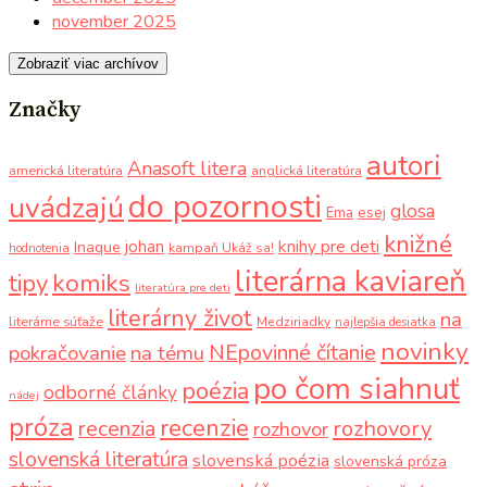
november 2025
Zobraziť viac archívov
Značky
autori
Anasoft litera
americká literatúra
anglická literatúra
do pozornosti
uvádzajú
glosa
Ema
esej
knižné
knihy pre deti
johan
Inaque
kampaň Ukáž sa!
hodnotenia
literárna kaviareň
komiks
tipy
literatúra pre deti
literárny život
na
literárne súťaže
Medziriadky
najlepšia desiatka
novinky
NEpovinné čítanie
pokračovanie
na tému
po čom siahnuť
poézia
odborné články
nádej
próza
recenzie
recenzia
rozhovory
rozhovor
slovenská literatúra
slovenská poézia
slovenská próza