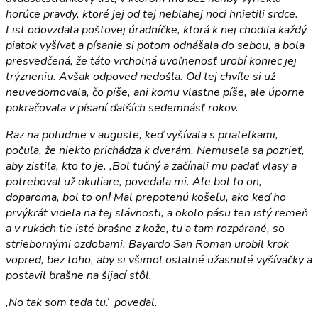
horúce pravdy, ktoré jej od tej neblahej noci hnietili srdce.
List odovzdala poštovej úradníčke, ktorá k nej chodila každý
piatok vyšívať a písanie si potom odnášala do sebou, a bola
presvedčená, že táto vrcholná uvoľnenosť urobí koniec jej
trýzneniu. Avšak odpoveď nedošla. Od tej chvíle si už
neuvedomovala, čo píše, ani komu vlastne píše, ale úporne
pokračovala v písaní ďalších sedemnásť rokov.
Raz na poludnie v auguste, keď vyšívala s priateľkami,
počula, že niekto prichádza k dverám. Nemusela sa pozrieť,
aby zistila, kto to je. ,Bol tučný a začínali mu padať vlasy a
potreboval už okuliare, povedala mi. Ale bol to on,
doparoma, bol to on!̒ Mal prepotenú košeľu, ako keď ho
prvýkrát videla na tej slávnosti, a okolo pásu ten istý remeň
a v rukách tie isté brašne z kože, tu a tam rozpárané, so
striebornými ozdobami. Bayardo San Roman urobil krok
vopred, bez toho, aby si všimol ostatné užasnuté vyšívačky a
postavil brašne na šijací stôl.
,No tak som teda tu.̒ povedal.