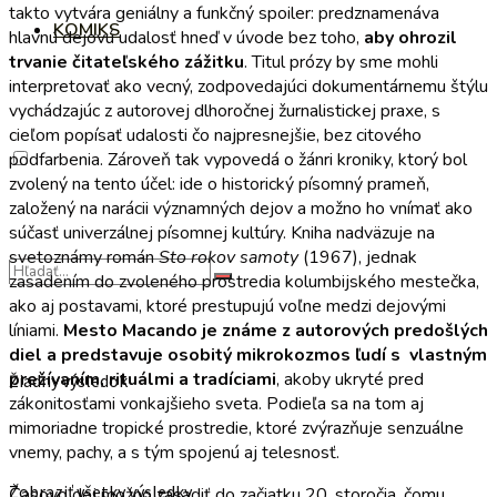
takto vytvára geniálny a funkčný spoiler: predznamenáva
KOMIKS
hlavnú dejovú udalosť hneď v úvode bez toho,
aby ohrozil
trvanie čitateľského zážitku
. Titul prózy by sme mohli
interpretovať ako vecný, zodpovedajúci dokumentárnemu štýlu
vychádzajúc z autorovej dlhoročnej žurnalistickej praxe, s
cieľom popísať udalosti čo najpresnejšie, bez citového
podfarbenia. Zároveň tak vypovedá o žánri kroniky, ktorý bol
zvolený na tento účel: ide o historický písomný prameň,
založený na narácii významných dejov a možno ho vnímať ako
súčasť univerzálnej písomnej kultúry. Kniha nadväzuje na
svetoznámy román
Sto rokov samoty
(1967), jednak
zasadením do zvoleného prostredia kolumbijského mestečka,
ako aj postavami, ktoré prestupujú voľne medzi dejovými
líniami.
Mesto Macando je známe z autorových predošlých
diel a predstavuje osobitý mikrokozmos ľudí s vlastným
prežívaním, rituálmi a tradíciami
, akoby ukryté pred
Žiadny výsledok
zákonitosťami vonkajšieho sveta. Podieľa sa na tom aj
mimoriadne tropické prostredie, ktoré zvýrazňuje senzuálne
vnemy, pachy, a s tým spojenú aj telesnosť.
Zobraziť všetky výsledky
Časovo dej možno zasadiť do začiatku 20. storočia, čomu