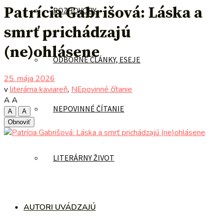
Patrícia Gabrišová: Láska a
ROZHOVORY
smrť prichádzajú
(ne)ohlásene
ODBORNÉ ČLÁNKY, ESEJE
25. mája 2026
v
literárna kaviareň
,
NEpovinné čítanie
A
A
NEPOVINNÉ ČÍTANIE
A
A
Obnoviť
LITERÁRNY ŽIVOT
AUTORI UVÁDZAJÚ