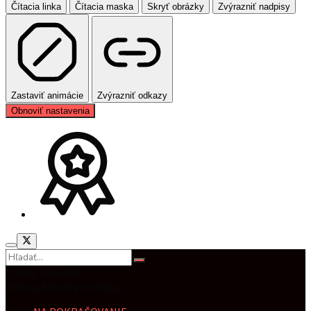
Čítacia linka
Čítacia maska
Skryť obrázky
Zvýrazniť nadpisy
Zastaviť animácie
Zvýrazniť odkazy
Obnoviť nastavenia
Žiadny výsledok
Zobraziť všetky výsledky