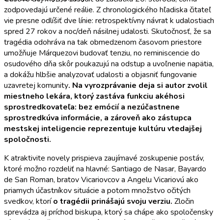
zodpovedajú určené reálie. Z chronologického hľadiska čitateľ
vie presne odlíšiť dve línie: retrospektívny návrat k udalostiach
spred 27 rokov a noc/deň násilnej udalosti. Skutočnosť, že sa
tragédia odohráva na tak obmedzenom časovom priestore
umožňuje Márquezovi budovať tenziu, no reminiscencie do
osudového dňa skôr poukazujú na odstup a uvoľnenie napätia,
a dokážu hlbšie analyzovať udalosti a objasniť fungovanie
uzavretej komunity
. Na vyrozprávanie deja si autor zvolil
miestneho lekára, ktorý zastáva funkciu akéhosi
sprostredkovateľa: bez emócií a nezúčastnene
sprostredkúva informácie, a zároveň ako zástupca
mestskej inteligencie reprezentuje kultúru vtedajšej
spoločnosti.
K atraktivite novely prispieva zaujímavé zoskupenie postáv,
ktoré možno rozdeliť na hlavné: Santiago de Nasar, Bayardo
de San Roman, bratov Vicariovcov a Angelu Vicariovú ako
priamych účastníkov situácie a potom množstvo očitých
svedkov, ktorí
o tragédii prinášajú svoju verziu.
Zločin
sprevádza aj príchod biskupa, ktorý sa chápe ako spoločensky