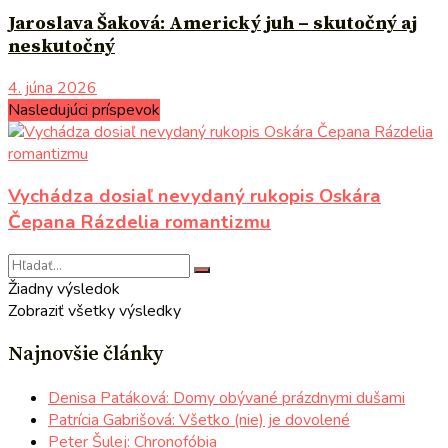
Jaroslava Šaková: Americký juh – skutočný aj
neskutočný
4. júna 2026
Nasledujúci príspevok
Vychádza dosiaľ nevydaný rukopis Oskára
Čepana Rázdelia romantizmu
Žiadny výsledok
Zobraziť všetky výsledky
Najnovšie články
Denisa Patáková: Domy obývané prázdnymi dušami
Patrícia Gabrišová: Všetko (nie) je dovolené
Peter Šulej: Chronofóbia