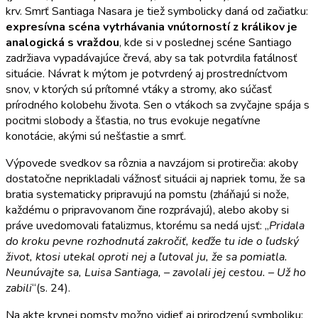
krv. Smrť Santiaga Nasara je tiež symbolicky daná od začiatku:
expresívna scéna vytrhávania vnútorností z králikov je
analogická s vraždou
, kde si v poslednej scéne Santiago
zadržiava vypadávajúce črevá, aby sa tak potvrdila fatálnosť
situácie. Návrat k mýtom je potvrdený aj prostredníctvom
snov, v ktorých sú prítomné vtáky a stromy, ako súčasť
prírodného kolobehu života. Sen o vtákoch sa zvyčajne spája s
pocitmi slobody a šťastia, no trus evokuje negatívne
konotácie, akými sú nešťastie a smrť.
Výpovede svedkov sa rôznia a navzájom si protirečia: akoby
dostatočne neprikladali vážnosť situácii aj napriek tomu, že sa
bratia systematicky pripravujú na pomstu (zháňajú si nože,
každému o pripravovanom čine rozprávajú), alebo akoby si
práve uvedomovali fatalizmus, ktorému sa nedá ujsť: „
Pridala
do kroku pevne rozhodnutá zakročiť, keďže tu ide o ľudský
život, ktosi utekal oproti nej a ľutoval ju, že sa pomiatla.
Neunúvajte sa, Luisa Santiaga, – zavolali jej cestou. – Už ho
zabili
“(s. 24).
Na akte krvnej pomsty možno vidieť aj prirodzenú symboliku: