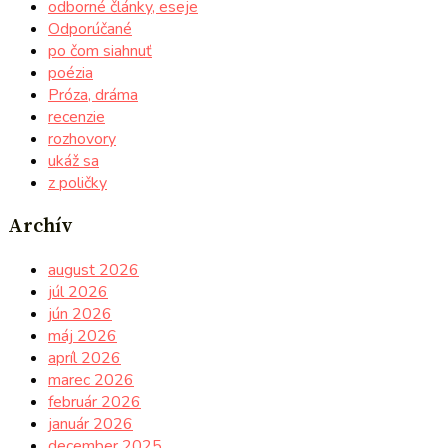
odborné články, eseje
Odporúčané
po čom siahnuť
poézia
Próza, dráma
recenzie
rozhovory
ukáž sa
z poličky
Archív
august 2026
júl 2026
jún 2026
máj 2026
apríl 2026
marec 2026
február 2026
január 2026
december 2025