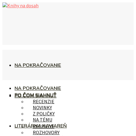
NA POKRAČOVANIE
NA POKRAČOVANIE
PO ČOM SIAHNUŤ
PO ČOM SIAHNUŤ
RECENZIE
NOVINKY
Z POLIČKY
NA TÉMU
LITERÁRNA KAVIAREŇ
RECENZIE
ROZHOVORY