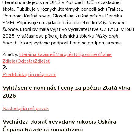
literatúru a dejepis na UPJŠ v Košiciach. Učí na základnej
škole. Publikuje v rôznych literárnych periodikách (Fraktál,
Romboid, Knižná revue, Glosolália, knižná príloha Denníka
SME). Pripravuje na vydanie básnickú zbierku
Vdychovanie
škorice
, ktorá by mala vyjsť vo vydavateľstve OZ FACE v roku
2025. V súčasnosti píše aj básnickú zbierku
Nízky prah
bolesti
, ktorej vydanie podporil Fond na podporu umenia.
Značky:
literárna kaviareň
Marquéz
NEpovinné čítanie
Zdieľať
Odoslať
Zdieľať
Predchádzajúci príspevok
Vyhlásenie nominácií ceny za poéziu Zlatá vlna
2026
Nasledujúci príspevok
Vychádza dosiaľ nevydaný rukopis Oskára
Čepana Rázdelia romantizmu