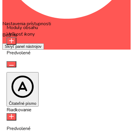
Nastavenia prístupnosti
Moduly obsahu
Veľkosť ikony
Beží na
OneTap
Skryť panel nástrojov
Predvolené
Čitateľné písmo
Riadkovanie
Predvolené