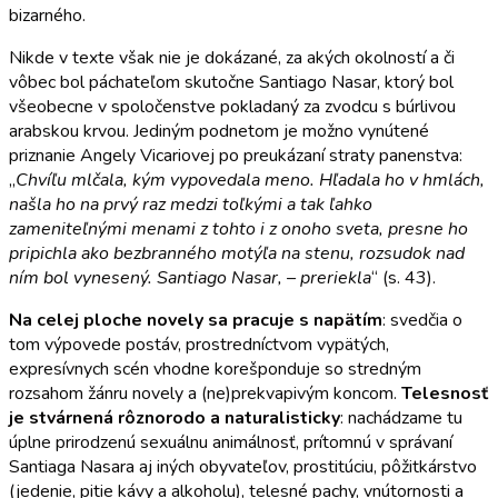
bizarného.
Nikde v texte však nie je dokázané, za akých okolností a či
vôbec bol páchateľom skutočne Santiago Nasar, ktorý bol
všeobecne v spoločenstve pokladaný za zvodcu s búrlivou
arabskou krvou. Jediným podnetom je možno vynútené
priznanie Angely Vicariovej po preukázaní straty panenstva:
„
Chvíľu mlčala, kým vypovedala meno. Hľadala ho v hmlách,
našla ho na prvý raz medzi toľkými a tak ľahko
zameniteľnými menami z tohto i z onoho sveta, presne ho
pripichla ako bezbranného motýľa na stenu, rozsudok nad
ním bol vynesený.
Santiago Nasar, – preriekla
“ (s. 43).
Na celej ploche novely sa pracuje s napätím
: svedčia o
tom výpovede postáv, prostredníctvom vypätých,
expresívnych scén vhodne korešponduje so stredným
rozsahom žánru novely a (ne)prekvapivým koncom.
Telesnosť
je stvárnená rôznorodo a naturalisticky
: nachádzame tu
úplne prirodzenú sexuálnu animálnosť, prítomnú v správaní
Santiaga Nasara aj iných obyvateľov, prostitúciu, pôžitkárstvo
(jedenie, pitie kávy a alkoholu), telesné pachy, vnútornosti a