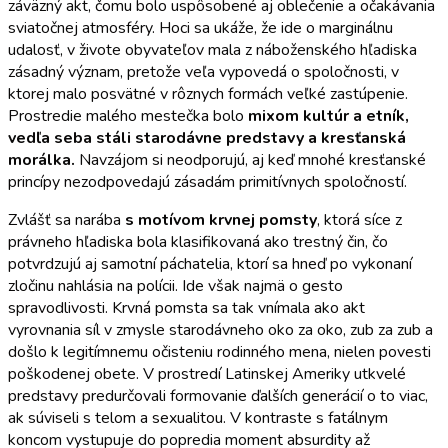
záväzný akt, čomu bolo uspôsobené aj oblečenie a očakávania
sviatočnej atmosféry. Hoci sa ukáže, že ide o marginálnu
udalosť, v živote obyvateľov mala z náboženského hľadiska
zásadný význam, pretože veľa vypovedá o spoločnosti, v
ktorej malo posvätné v rôznych formách veľké zastúpenie.
Prostredie malého mestečka bolo
mixom kultúr a etník,
vedľa seba stáli starodávne predstavy a kresťanská
morálka.
Navzájom si neodporujú, aj keď mnohé kresťanské
princípy nezodpovedajú zásadám primitívnych spoločností.
Zvlášť sa narába
s motívom krvnej pomsty
, ktorá síce z
právneho hľadiska bola klasifikovaná ako trestný čin, čo
potvrdzujú aj samotní páchatelia, ktorí sa hneď po vykonaní
zločinu nahlásia na polícii. Ide však najmä o gesto
spravodlivosti. Krvná pomsta sa tak vnímala ako akt
vyrovnania síl v zmysle starodávneho oko za oko, zub za zub a
došlo k legitímnemu očisteniu rodinného mena, nielen povesti
poškodenej obete. V prostredí Latinskej Ameriky utkvelé
predstavy predurčovali formovanie ďalších generácií o to viac,
ak súviseli s telom a sexualitou. V kontraste s fatálnym
koncom vystupuje do popredia moment absurdity až