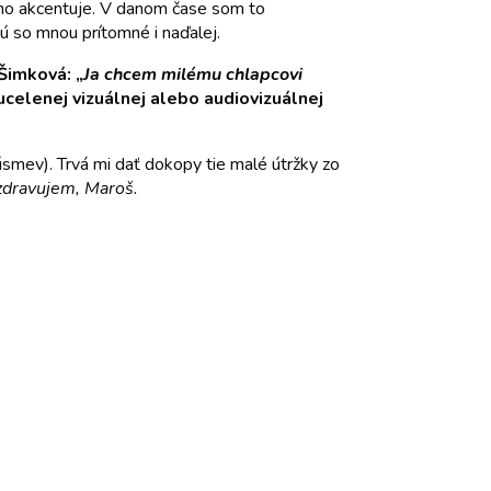
silno akcentuje. V danom čase som to
dú so mnou prítomné i naďalej.
 Šimková: „
Ja chcem milému chlapcovi
ucelenej vizuálnej alebo audiovizuálnej
úsmev). Trvá mi dať dokopy tie malé útržky zo
zdravujem, Maroš.