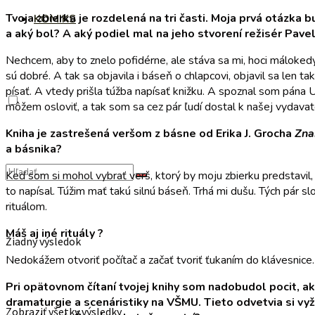
Tvoja zbierka je rozdelená na tri časti. Moja prvá otázka
KOMIKS
a aký bol? A aký podiel mal na jeho stvorení režisér Pav
Nechcem, aby to znelo pofidérne, ale stáva sa mi, hoci málokedy
sú dobré. A tak sa objavila i báseň o chlapcovi, objavil sa le
písať. A vtedy prišla túžba napísať knižku. A spoznal som pána 
môžem osloviť, a tak som sa cez pár ľudí dostal k našej vydavat
Kniha je zastrešená veršom z básne od Erika J. Grocha
Zna
a básnika?
Keď som si mohol vybrať verš, ktorý by moju zbierku predstavil
to napísal. Túžim mať takú silnú báseň. Trhá mi dušu. Tých pár s
rituálom.
Máš aj iné rituály ?
Žiadny výsledok
Nedokážem otvoriť počítač a začať tvoriť ťukaním do klávesnice.
Pri opätovnom čítaní tvojej knihy som nadobudol pocit, ak
dramaturgie a scenáristiky na VŠMU. Tieto odvetvia si vyža
Zobraziť všetky výsledky