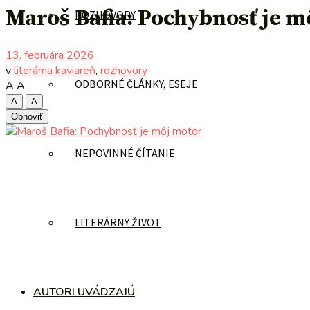
Maroš Bafia: Pochybnosť je m
ROZHOVORY
13. februára 2026
v
literárna kaviareň
,
rozhovory
ODBORNÉ ČLÁNKY, ESEJE
A
A
A
A
Obnoviť
NEPOVINNÉ ČÍTANIE
LITERÁRNY ŽIVOT
AUTORI UVÁDZAJÚ