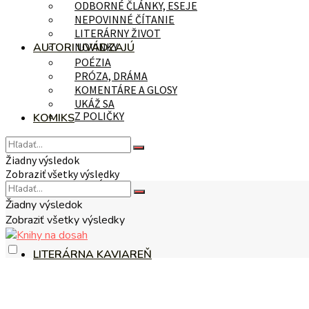
ODBORNÉ ČLÁNKY, ESEJE
NEPOVINNÉ ČÍTANIE
LITERÁRNY ŽIVOT
AUTORI UVÁDZAJÚ
NOVINKY
POÉZIA
PRÓZA, DRÁMA
KOMENTÁRE A GLOSY
UKÁŽ SA
Z POLIČKY
KOMIKS
Žiadny výsledok
Zobraziť všetky výsledky
NA TÉMU
Žiadny výsledok
Zobraziť všetky výsledky
LITERÁRNA KAVIAREŇ