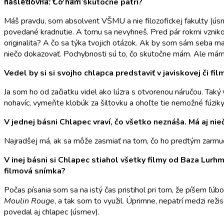
nasledovná: Čo nám skutočne patrí?
Máš pravdu, som absolvent VŠMU a nie filozofickej fakulty (úsm
povedané kradnutie. A tomu sa nevyhneš. Pred pár rokmi vznikol
originalita? A čo sa týka tvojich otázok. Ak by som sám seba 
niečo dokazovať. Pochybnosti sú to, čo skutočne mám. Ale mám i
Vedel by si si svojho chlapca predstaviť v javiskovej či f
Ja som ho od začiatku videl ako lúzra s otvorenou náručou. Taký
nohavíc, vymeňte klobúk za šiltovku a ohoľte tie nemožné fúziky
V jednej básni Chlapec vraví, čo všetko neznáša. Má aj nie
Najradšej má, ak sa môže zasmiať na tom, čo ho predtým zarmuco
V inej básni si Chlapec stiahol všetky filmy od Baza Lurhm
filmová snímka?
Počas písania som sa na istý čas pristihol pri tom, že píšem 
Moulin Rouge
, a tak som to využil. Úprimne, nepatrí medzi rež
povedal aj chlapec (úsmev).