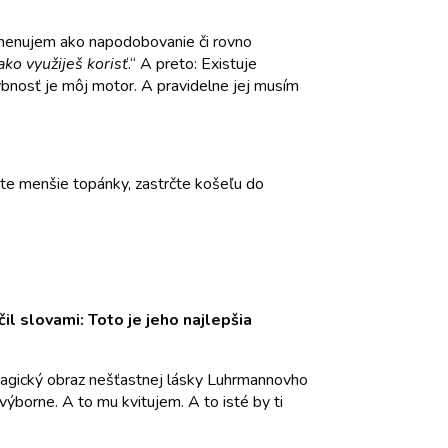
pomenujem ako napodobovanie či rovno
ako využiješ korisť
.“ A preto: Existuje
ybnosť je môj motor. A pravidelne jej musím
ajte menšie topánky, zastrčte košeľu do
il slovami: Toto je jeho najlepšia
tragický obraz nešťastnej lásky Luhrmannovho
výborne. A to mu kvitujem. A to isté by ti