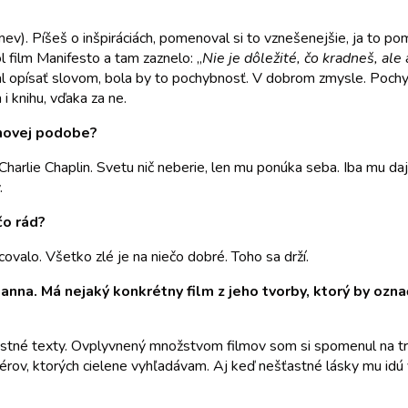
ev). Píšeš o inšpiráciách, pomenoval si to vznešenejšie, ja to 
 film Manifesto a tam zaznelo: „
Nie je dôležité, čo kradneš, ale 
mal opísať slovom, bola by to pochybnosť. V dobrom zmysle. Poch
 knihu, vďaka za ne.
ilmovej podobe?
 Charlie Chaplin. Svetu nič neberie, len mu ponúka seba. Iba mu d
.
čo rád?
valo. Všetko zlé je na niečo dobré. Toho sa drží.
anna. Má nejaký konkrétny film z jeho tvorby, ktorý by označ
ľúbostné texty. Ovplyvnený množstvom filmov som si spomenul na 
isérov, ktorých cielene vyhľadávam. Aj keď nešťastné lásky mu idú 