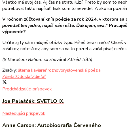
Všetko má svoj čas. Aj čas na stratu ilúzií. Preto by som to ne
potreboval takto napísať. Inak som to nevedel. A ako sa pozná
V ročnom zúčtovaní kníh poézie za rok 2024, v ktorom sa o
povedať len jedno, napíš nám ešte. Ďakujem, eva.
“ Pracuje
výpovede?
Určite aj ty sám miluješ otázky typu: Píšeš teraz niečo? Chceš 
zošitkov, notesíkov, aby som sa na to pozrel a začal písať niečo
(S Marošom Bafiom sa zhováral Alfréd Tóth)
Značky:
literna kaviareň
rozhovory
slovenská poézia
Zdieľať
Odoslať
Zdieľať
Predchádzajúci príspevok
Joe Palaščák: SVETLO IX.
Nasledujúci príspevok
Anne Carson: Autobiografia Červeného