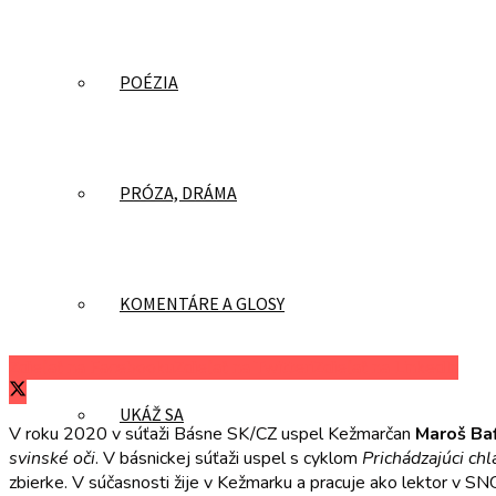
POÉZIA
PRÓZA, DRÁMA
KOMENTÁRE A GLOSY
Zdieľať na Facebooku
Zdieľať na Twitteri
Zdieľať na LinkedIn
UKÁŽ SA
V roku 2020 v súťaži Básne SK/CZ uspel Kežmarčan
Maroš Baf
svinské oči
. V básnickej súťaži uspel s cyklom
Prichádzajúci ch
zbierke. V súčasnosti žije v Kežmarku a pracuje ako lektor v SNG