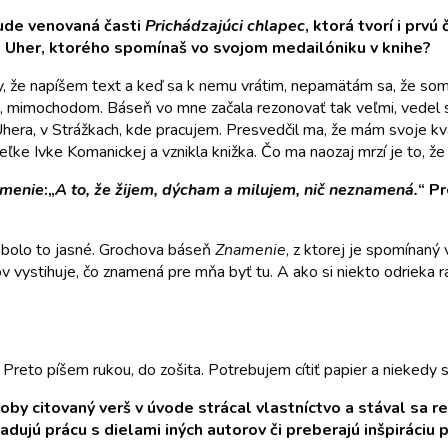
 bude venovaná časti
Prichádzajúci chlapec
, ktorá tvorí i prvú
el Uher, ktorého spomínaš vo svojom medailóniku v knihe?
, že napíšem text a keď sa k nemu vrátim, nepamätám sa, že som h
n tak, mimochodom. Báseň vo mne začala rezonovať tak veľmi, vede
Uhera, v Strážkach, kde pracujem. Presvedčil ma, že mám svoje kv
eľke Ivke Komanickej a vznikla knižka. Čo ma naozaj mrzí je to, ž
menie
:„
A to, že žijem, dýcham a milujem, nič neznamená.
“ P
, bolo to jasné. Grochova báseň
Znamenie
, z ktorej je spomínaný 
lov vystihuje, čo znamená pre mňa byť tu. A ako si niekto odrieka
 Preto píšem rukou, do zošita. Potrebujem cítiť papier a niekedy 
oby citovaný verš v úvode strácal vlastníctvo a stával sa r
dujú prácu s dielami iných autorov či preberajú inšpiráciu p