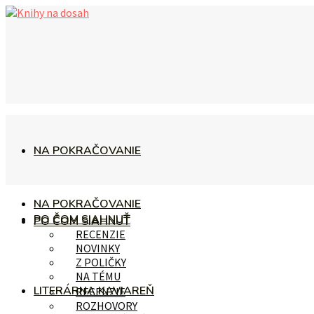
NA POKRAČOVANIE
NA POKRAČOVANIE
PO ČOM SIAHNUŤ
PO ČOM SIAHNUŤ
RECENZIE
NOVINKY
Z POLIČKY
NA TÉMU
LITERÁRNA KAVIAREŇ
RECENZIE
ROZHOVORY