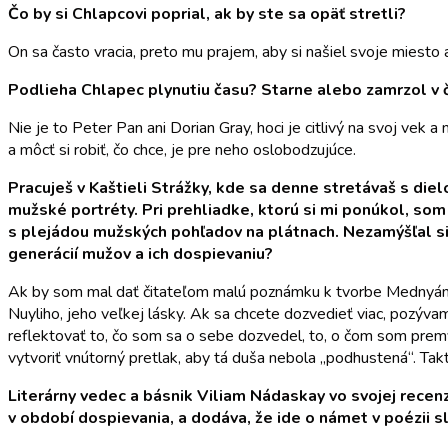
Čo by si Chlapcovi poprial, ak by ste sa opäť stretli?
On sa často vracia, preto mu prajem, aby si našiel svoje miesto
Podlieha Chlapec plynutiu času? Starne alebo zamrzol v
Nie je to Peter Pan ani Dorian Gray, hoci je citlivý na svoj v
a môcť si robiť, čo chce, je pre neho oslobodzujúce.
Pracuješ v Kaštieli Strážky, kde sa denne stretávaš s die
mužské portréty. Pri prehliadke, ktorú si mi ponúkol, som
s plejádou mužských pohľadov na plátnach. Nezamýšľal si
generácií mužov a ich dospievaniu?
Ak by som mal dať čitateľom malú poznámku k tvorbe Mednyánszk
Nuyliho, jeho veľkej lásky. Ak sa chcete dozvedieť viac, pozýv
reflektovať to, čo som sa o sebe dozvedel, to, o čom som premý
vytvoriť vnútorný pretlak, aby tá duša nebola „podhustená“. Tak
Literárny vedec a básnik Viliam Nádaskay vo svojej recenzi
v období dospievania, a dodáva, že ide o námet v poézii s