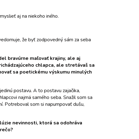
myslieť aj na niekoho iného.
c uvedomuje, že byť zodpovedný sám za seba
el bravúrne maľovať krajiny, ale aj
Prichádzajúceho chlapca, ale stretávaš sa
enovať sa poetickému výskumu minulých
edinú postavu. A to postavu zajačika,
 chlapcovi najmä samého seba. Snažil som sa
sní. Potreboval som si napumpovať dušu,
ilúzie nevinnosti, ktorá sa odohráva
prečo?