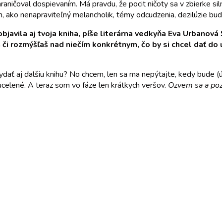
ohraničoval dospievaním. Má pravdu, že pocit ničoty sa v zbierke 
m, ako nenapraviteľný melancholik, témy odcudzenia, dezilúzie bu
bjavila aj tvoja kniha, píše literárna vedkyňa Eva Urbanová
š či rozmýšľaš nad niečím konkrétnym, čo by si chcel dať do 
vydať aj ďalšiu knihu? No chcem, len sa ma nepýtajte, kedy bude (
 ucelené. A teraz som vo fáze len krátkych veršov.
Ozvem sa a po