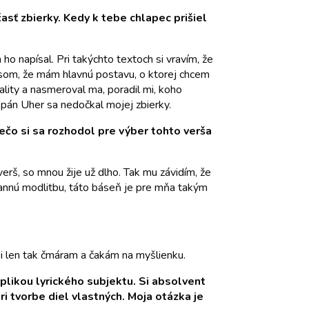
 časť zbierky. Kedy k tebe chlapec prišiel
o napísal. Pri takýchto textoch si vravím, že
l som, že mám hlavnú postavu, o ktorej chcem
ality a nasmeroval ma, poradil mi, koho
e pán Uher sa nedočkal mojej zbierky.
rečo si sa rozhodol pre výber tohto verša
verš, so mnou žije už dlho. Tak mu závidím, že
 rannú modlitbu, táto báseň je pre mňa takým
si len tak čmáram a čakám na myšlienku.
eplikou lyrického subjektu. Si absolvent
ri tvorbe diel vlastných. Moja otázka je