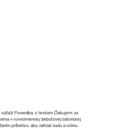
 v súťaži Poviedka, s textom
Ďakujem za
lucerna v rovnomennej debutovej básnickej
aním príbehov, aby zahnal nudu a rutinu.