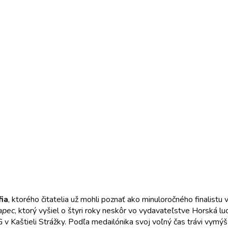
ia
, ktorého čitatelia už mohli poznať ako minuloročného finalistu
lapec
, ktorý vyšiel o štyri roky neskôr vo vydavateľstve Horská 
 v Kaštieli Strážky. Podľa medailónika svoj voľný čas trávi vymýšľ