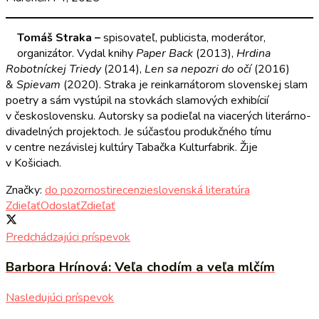
Tomáš Straka –
spisovateľ, publicista, moderátor,
organizátor. Vydal knihy
Paper Back
(2013),
Hrdina
Robotníckej Triedy
(2014),
Len sa nepozri do očí
(2016)
&
Spievam
(2020). Straka je reinkarnátorom slovenskej slam
poetry a sám vystúpil na stovkách slamových exhibícií
v československu. Autorsky sa podieľal na viacerých literárno-
divadelných projektoch. Je súčasťou produkčného tímu
v centre nezávislej kultúry Tabačka Kulturfabrik. Žije
v Košiciach.
Značky:
do pozornosti
recenzie
slovenská literatúra
Zdieľať
Odoslať
Zdieľať
Predchádzajúci príspevok
Barbora Hrínová: Veľa chodím a veľa mlčím
Nasledujúci príspevok