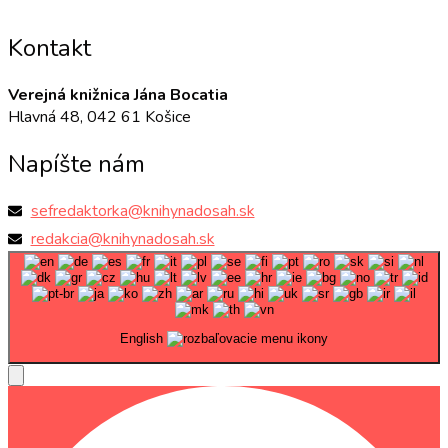
Kontakt
Verejná knižnica Jána Bocatia
Hlavná 48, 042 61 Košice
Napíšte nám
sefredaktorka@knihynadosah.sk
redakcia@knihynadosah.sk
English