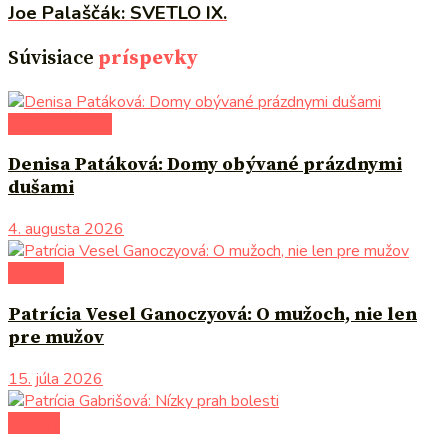
Joe Palaščák: SVETLO IX.
Súvisiace
príspevky
po čom siahnuť
Denisa Patáková: Domy obývané prázdnymi
dušami
4. augusta 2026
na tému
Patrícia Vesel Ganoczyová: O mužoch, nie len
pre mužov
15. júla 2026
novinky