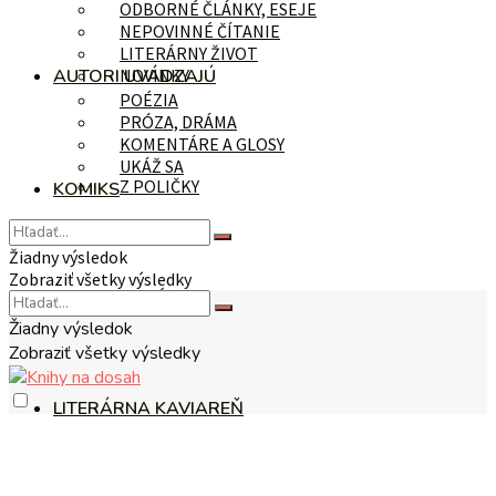
ODBORNÉ ČLÁNKY, ESEJE
NEPOVINNÉ ČÍTANIE
LITERÁRNY ŽIVOT
AUTORI UVÁDZAJÚ
NOVINKY
POÉZIA
PRÓZA, DRÁMA
KOMENTÁRE A GLOSY
UKÁŽ SA
Z POLIČKY
KOMIKS
Žiadny výsledok
Zobraziť všetky výsledky
NA TÉMU
Žiadny výsledok
Zobraziť všetky výsledky
LITERÁRNA KAVIAREŇ