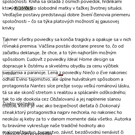
spoločnosti. Kniha sa skladá z ôsmich poviedok, hrdinkami
ktorých sú často slobodné matky v ťažkej životnej situácii.
KOMIKS
Vedľajšie postavy predstavujú dobre živení členovia priemeru
spoločnosti – čo sa týka platových možností aj gausovej
krivky.
Takmer všetky poviedky sa končia tragicky a opakuje sa v nich
rovnaká premisa. Väčšina postáv dostane presne to, čo od
začiatku deklaruje, že chce, a to tým najhorším možným
spôsobom. Ľudovít z poviedky
Ideal Home design
sa
dopracuje k čistému a skvelému obydliu za cenu výčitiek
svedomia a paranoje, Lena z poviedky
Niečo o Eve
nakoniec
odhalí Evino tajomstvo, ale úplne hulvátskym spôsobom a
protagonista
Nantes
síce prežije svoju veľkú románovú lásku,
tá sa ale skončí stretom s realitou a splácaním odškodného;
tak to ide dookola cez
Obžalovanú
a jej naplnenie slanou
Žiadny výsledok
chuťou, ktoré je viac ako bezpečnosť dieťaťa či
Dokonalý
steak
,ktorý protagonistka najprv nechcela, no nakoniec ho
neokúsi aj keby za to v danom momente dala všetko. Autorka
tu bravúrne vykresľuje naše tradičné hodnoty ako
malomeštiactvo, buranstvo, závisť, bezdôvodnú nenávisť či
Zobraziť všetky výsledky