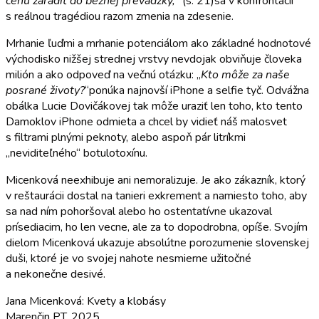
cenu zaradiť do bežnej prevádzky,
“ (s. 21)sa v konfrontácii
s reálnou tragédiou razom zmenia na zdesenie.
Mrhanie ľuďmi a mrhanie potenciálom ako základné hodnotové
východisko nižšej strednej vrstvy nevdojak obviňuje človeka
milión a ako odpoveď na večnú otázku: „
Kto môže za naše
posrané životy?
“ponúka najnovší iPhone a selfie tyč. Odvážna
obálka Lucie Dovičákovej tak môže uraziť len toho, kto tento
Damoklov iPhone odmieta a chcel by vidieť náš malosvet
s filtrami plnými peknoty, alebo aspoň pár litríkmi
„neviditeľného“ botulotoxínu.
Micenková neexhibuje ani nemoralizuje. Je ako zákazník, ktorý
v reštaurácii dostal na tanieri exkrement a namiesto toho, aby
sa nad ním pohoršoval alebo ho ostentatívne ukazoval
prísediacim, ho len vecne, ale za to dopodrobna, opíše. Svojím
dielom Micenková ukazuje absolútne porozumenie slovenskej
duši, ktoré je vo svojej nahote nesmierne užitočné
a nekonečne desivé.
Jana Micenková: Kvety a klobásy
Marenčin PT, 2025