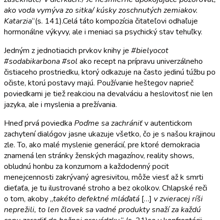
ako voda vymýva zo sitka/ kúsky zoschnutých zemiakov.
Katarzia
“(s. 141).Celá táto kompozícia čitateľovi odhaľuje
hormonálne výkyvy, ale i meniaci sa psychický stav tehuľky.
Jedným z jednotiacich prvkov knihy je
#bielyocot
#sodabikarbona #sol
ako recept na prípravu univerzálneho
čistiaceho prostriedku, ktorý odkazuje na často jedinú túžbu po
očiste, ktorú postavy majú. Používanie heštegov naprieč
poviedkami je tiež reakciou na devalváciu a heslovitosť nie len
jazyka, ale i myslenia a prežívania.
Hneď prvá poviedka
Poďme sa zachrániť
v autentickom
zachytení dialógov jasne ukazuje všetko, čo je s našou krajinou
zle. To, ako malé myslenie generácií, pre ktoré demokracia
znamená len stránky ženských magazínov, reality shows,
obludnú honbu za konzumom a každodenný pocit
menejcennosti zakrývaný agresivitou, môže viesť až k smrti
dieťaťa, je tu ilustrované stroho a bez okolkov. Chlapské reči
o tom, akoby „
takéto defektné mláďatá
[…]
v zvieracej ríši
neprežili, to len človek sa vadné produkty snaží za každú