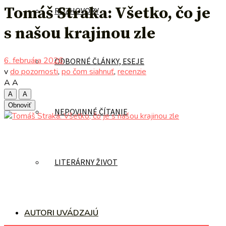
Tomáš Straka: Všetko, čo je
ROZHOVORY
s našou krajinou zle
6. februára 2026
ODBORNÉ ČLÁNKY, ESEJE
v
do pozornosti
,
po čom siahnuť
,
recenzie
A
A
A
A
Obnoviť
NEPOVINNÉ ČÍTANIE
LITERÁRNY ŽIVOT
AUTORI UVÁDZAJÚ