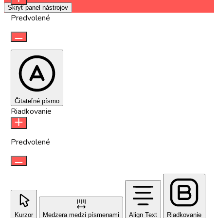
Skryť panel nástrojov
Predvolené
Čitateľné písmo
Riadkovanie
Predvolené
Kurzor
Medzera medzi písmenami
Align Text
Riadkovanie