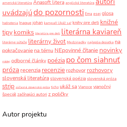
autori
Anasoft litera
americká literatúra
anglická literatúra
do pozornosti
uvádzajú
glosa
Ema
esej
knižné
knihy pre deti
johan
Inaque
kampaň Ukáž sa!
hodnotenia
literárna kaviareň
komiks
tipy
literatúra pre deti
literárny život
na
literárne súťaže
Medziriadky
najlepšia desiatka
novinky
NEpovinné čítanie
pokračovanie
na tému
po čom siahnuť
poézia
odborné články
nádej
próza
recenzie
recenzia
rozhovory
rozhovor
slovenská literatúra
slovenská poézia
slovenská próza
strip
ukáž sa
vianočný
Vianoce
ticho
súčasná slovenská próza
z poličky
špeciál
začínajúci autori
Autor projektu