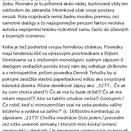
zlobu. Rovnako je tu prítomná akási nádej, ilustrovaná vždy len
odchodom do zahraničia. Micenková však svoje postavy
nesúdi. Rola rozprávača nemá žiadnu morálnu premisu, cez
samotné dialógy a čo najúspornejšie penzum faktov necháva
autorka nepríjemnú hnilobu rozkvitnúť samu, často do úžasných
a bizarných rozmerov.
Kniha je tiež podnetná svojou formálnou stránkou. Poviedky
majú tendenciu líšiť sa výrazovými prostriedkami a štýlom.
Stretávame sa s vnútorným monológom, súdnym zápisom či
dialógom vedľajších postáv, ktorý nám dej odhaľuje útržkovito
a v retrospektíve, pričom poviedka
Denník Tehuľky
by si
pokojne zaslúžila vlastnú paperbackovú edíciu ako svojstojná
básnická zbierka. Rôzne denníkové zápisy ako: „
32TT… Čo ak
by som chcela
utiecť?/
Čo ak ma tu bude držať?/ Čo ak ma
nikam nepustí?/ Ako sa takéto situácie riešia?/ Goolujem:/
Čo robiť, keď si mimozemšťan vzal na seba podobu vášho
blízkeho a vydáva sa zaňho?
“ (s. 168)ostro kontrastujú zo
zápiskami: „
21TT/ Chvíľka meditácie číslo jeden:/ precedím
cez sitko uvarené zemiaky,/ ktorých mini kúsky/ ostanú
zaseknuté/ v dierkach./ Je nesmierne upokojujúce pozorovať,