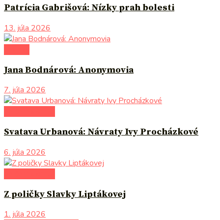
Patrícia Gabrišová: Nízky prah bolesti
13. júla 2026
novinky
Jana Bodnárová: Anonymovia
7. júla 2026
po čom siahnuť
Svatava Urbanová: Návraty Ivy Procházkové
6. júla 2026
po čom siahnuť
Z poličky Slavky Liptákovej
1. júla 2026