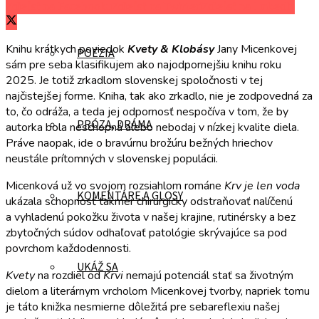
Zdieľať na Facebooku
Zdieľať na Twitteri
Zdieľať na LinkedIn
Knihu krátkych poviedok
Kvety & Klobásy
Jany Micenkovej
POÉZIA
sám pre seba klasifikujem ako najodpornejšiu knihu roku
2025. Je totiž zrkadlom slovenskej spoločnosti v tej
najčistejšej forme. Kniha, tak ako zrkadlo, nie je zodpovedná za
to, čo odráža, a teda jej odpornosť nespočíva v tom, že by
PRÓZA, DRÁMA
autorka bola neschopná alebo nebodaj v nízkej kvalite diela.
Práve naopak, ide o bravúrnu brožúru bežných hriechov
neustále prítomných v slovenskej populácii.
Micenková už vo svojom rozsiahlom románe
Krv je len voda
KOMENTÁRE A GLOSY
ukázala schopnosť takmer chirurgicky odstraňovať nalíčenú
a vyhladenú pokožku života v našej krajine, rutinérsky a bez
zbytočných súdov odhaľovať patológie skrývajúce sa pod
povrchom každodennosti.
UKÁŽ SA
Kvety
na rozdiel od
Krvi
nemajú potenciál stať sa životným
dielom a literárnym vrcholom Micenkovej tvorby, napriek tomu
je táto knižka nesmierne dôležitá pre sebareflexiu našej