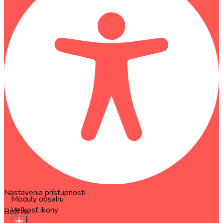
Nastavenia prístupnosti
Moduly obsahu
Veľkosť ikony
Beží na
OneTap