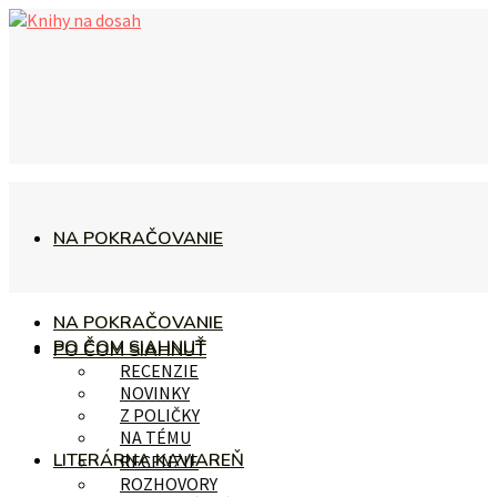
NA POKRAČOVANIE
NA POKRAČOVANIE
PO ČOM SIAHNUŤ
PO ČOM SIAHNUŤ
RECENZIE
NOVINKY
Z POLIČKY
NA TÉMU
LITERÁRNA KAVIAREŇ
RECENZIE
ROZHOVORY