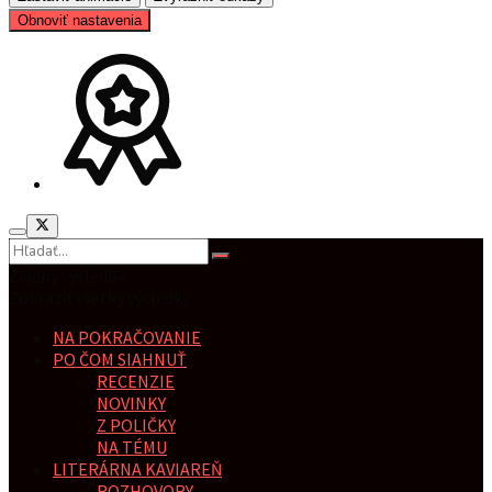
Obnoviť nastavenia
Žiadny výsledok
Zobraziť všetky výsledky
NA POKRAČOVANIE
PO ČOM SIAHNUŤ
RECENZIE
NOVINKY
Z POLIČKY
NA TÉMU
LITERÁRNA KAVIAREŇ
ROZHOVORY