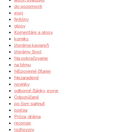
do pozornosti
esej
fejtóny
glosy
Komentáre a glosy
komiks
literárna kaviareň
literárny život
Na pokračovanie
na tému
NEpovinné čítanie
Nezaradené
novinky
odborné články, eseje
Odporúčané
po čom siahnuť
poézia
Próza, dráma
recenzie
rozhovory