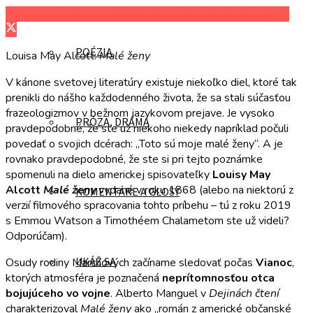
Zdieľať na Facebooku
Zdieľať na Twitteri
Zdieľať na LinkedIn
POÉZIA
Louisa May Alcott:
Malé ženy
V kánone svetovej literatúry existuje niekoľko diel, ktoré tak
prenikli do nášho každodenného života, že sa stali súčasťou
frazeologizmov v bežnom jazykovom prejave. Je vysoko
PRÓZA, DRÁMA
pravdepodobné, že ste už niekoho niekedy napríklad počuli
povedať o svojich dcérach: „Toto sú moje malé ženy“. A je
rovnako pravdepodobné, že ste si pri tejto poznámke
spomenuli na dielo americkej spisovateľky
Louisy May
Alcott
Malé ženy
vydané v roku 1868 (alebo na niektorú z
KOMENTÁRE A GLOSY
verzií filmového spracovania tohto príbehu – tú z roku 2019
s Emmou Watson a Timothéem Chalametom ste už videli?
Odporúčam).
UKÁŽ SA
Osudy rodiny Marchových začíname sledovať počas
Vianoc
,
ktorých atmosféra je poznačená
neprítomnosťou otca
bojujúceho vo vojne
. Alberto Manguel v
Dejinách čtení
charakterizoval
Malé ženy
ako „román z americké občanské