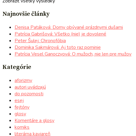
Zobraziť všetky výsledky
Najnovšie články
Denisa Patáková: Domy obývané prázdnymi dušami
Patrícia Gabrišová: Všetko (nie) je dovolené
Peter Šulej: Chronofóbia
Dominika Sakmárová: Aj toto raz pominie
Patrícia Vesel Ganoczyová: O mužoch, nie len pre mužov
Kategórie
aforizmy
autori uvádzajú
do pozornosti
esej
fejtóny
glosy
Komentáre a glosy
komiks
literárna kaviareň