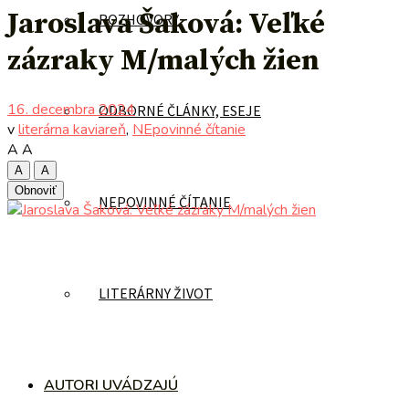
Jaroslava Šaková: Veľké
ROZHOVORY
zázraky M/malých žien
16. decembra 2024
ODBORNÉ ČLÁNKY, ESEJE
v
literárna kaviareň
,
NEpovinné čítanie
A
A
A
A
Obnoviť
NEPOVINNÉ ČÍTANIE
LITERÁRNY ŽIVOT
AUTORI UVÁDZAJÚ