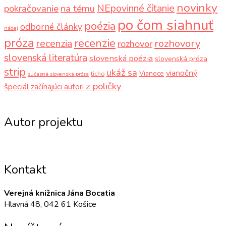
novinky
NEpovinné čítanie
pokračovanie
na tému
po čom siahnuť
poézia
odborné články
nádej
próza
recenzie
recenzia
rozhovory
rozhovor
slovenská literatúra
slovenská poézia
slovenská próza
strip
ukáž sa
vianočný
Vianoce
ticho
súčasná slovenská próza
z poličky
špeciál
začínajúci autori
Autor projektu
Kontakt
Verejná knižnica Jána Bocatia
Hlavná 48, 042 61 Košice