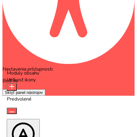
Nastavenia prístupnosti
Moduly obsahu
Veľkosť ikony
Beží na
OneTap
Skryť panel nástrojov
Predvolené