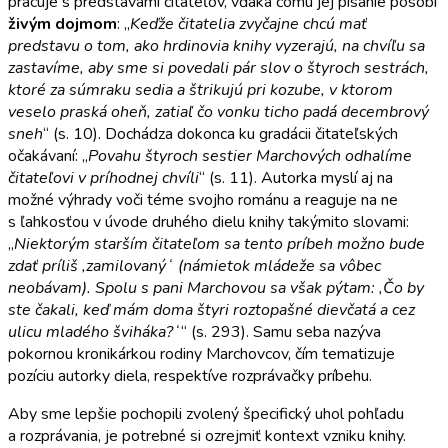
pracuje s predstavami čitateľov, vďaka čomu jej písanie pôsobí
živým dojmom
: „
Keďže čitatelia zvyčajne chcú mať
predstavu o tom, ako hrdinovia knihy vyzerajú, na chvíľu sa
zastavíme, aby sme si povedali pár slov o štyroch sestrách,
ktoré za súmraku sedia a štrikujú pri kozube, v ktorom
veselo praská oheň, zatiaľ čo vonku ticho padá decembrový
sneh
“ (s. 10). Dochádza dokonca ku gradácii čitateľských
očakávaní: „
Povahu štyroch sestier Marchových odhalíme
čitateľovi v príhodnej chvíli
“ (s. 11). Autorka myslí aj na
možné výhrady voči téme svojho románu a reaguje na ne
s ľahkosťou v úvode druhého dielu knihy takýmito slovami:
„
Niektorým starším čitateľom sa tento príbeh možno bude
zdať príliš ,zamilovanýʻ (námietok mládeže sa vôbec
neobávam). Spolu s pani Marchovou sa však pýtam: ,Čo by
ste čakali, keď mám doma štyri roztopašné dievčatá a cez
ulicu mladého šviháka?ʻ
“ (s. 293). Samu seba nazýva
pokornou kronikárkou rodiny Marchovcov, čím tematizuje
pozíciu autorky diela, respektíve rozprávačky príbehu.
Aby sme lepšie pochopili zvolený špecifický uhol pohľadu
a rozprávania, je potrebné si ozrejmiť kontext vzniku knihy.