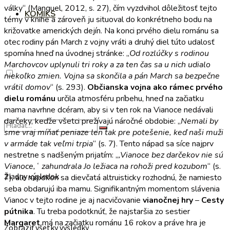
války“ (Manguel, 2012, s. 27), čím vyzdvihol dôležitosť tejto
KOMIKS
témy v knihe a zároveň ju situoval do konkrétneho bodu na
križovatke amerických dejín. Na konci prvého dielu románu sa
otec rodiny pán March z vojny vráti a druhý diel túto udalosť
spomína hneď na úvodnej stránke: „
Od rozlúčky s rodinou
Marchovcov uplynuli tri roky a za ten čas sa u nich udialo
niekoľko zmien. Vojna sa skončila a pán March sa bezpečne
vrátil domov
“ (s. 293).
Občianska vojna ako rámec prvého
dielu románu
určila atmosféru príbehu, hneď na začiatku
mama navrhne dcéram, aby si v ten rok na Vianoce nedávali
darčeky, keďže všetci prežívajú náročné obdobie: „
Nemali by
sme vraj míňať peniaze len tak pre potešenie, keď naši muži
v armáde tak veľmi trpia
“ (s. 7). Tento nápad sa síce najprv
nestretne s nadšeným prijatím: „
,Vianoce bez darčekov nie sú
Vianoce,ʻ zahundrala Jo ležiaca na rohoži pred kozubom
“ (s.
Žiadny výsledok
7), ale napokon sa dievčatá altruisticky rozhodnú, že namiesto
seba obdarujú iba mamu. Signifikantným momentom slávenia
Vianoc v tejto rodine je aj nacvičovanie
vianočnej hry
–
Cesty
pútnika
. Tu treba podotknúť, že najstaršia zo sestier
Margaret
má na začiatku románu 16 rokov a práve hra je
Zobraziť všetky výsledky