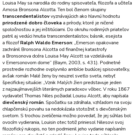
Louisa May sa narodila do rodiny spisovateľa, filozofa a učiteľa
Amosa Bronsona Alcotta. Ten bol členom skupiny
transcendentalistov
vyznávajúcich ako hlavnú hodnotu
prirodzené dobro človeka
a prírody, ktoré je ničené
spoločnosťou a jej inštitúciami. Do okruhu rodinných priateľov
patril aj vedúci hnutia transcendentalistov, básnik, esejista
a filozof
Ralph Waldo Emerson
: „Emerson opakovane
zachránil Bronsona Alcotta od finančnej katastrofy
a Bronsonova dcéra Louisa May Alcott sa vzdelávala
v Emersonovom dome“ (Baym, 2003, s. 431). Podnetné
prostredie rozhodne ovplyvnilo ambície budúcej spisovateľky,
avšak román Malé ženy by neuzrel svetlo sveta, nebyť
špecifickej situácie: „Vznik
Malých žien
predstavuje jeden
z najzaujímavejších literárnych paradoxov vôbec. V roku 1867
vydavateľ Thomas Niles požiadal Louisu Alcott, aby napísala
dievčenský román
. Spočiatku sa zdráhala, vzhľadom na svoju
chlapčenskú povahu sa nedokázala stotožniť s dievčenským
svetom. S trochou zveličenia možno povedať, že jej súhlas bol
ovocím vydierania, Louisin otec totiž priniesol Nilesovi svoj
filozofický rukopis, no ten podmienil jeho vydanie napísaním