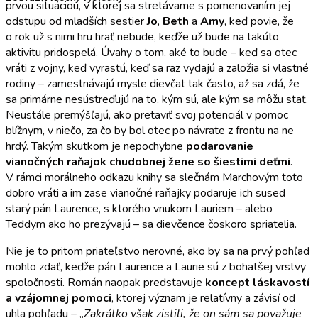
prvou situáciou, v ktorej sa stretávame s pomenovaním jej
odstupu od mladších sestier
Jo
,
Beth
a
Amy
, keď povie, že
o rok už s nimi hru hrať nebude, keďže už bude na takúto
aktivitu pridospelá. Úvahy o tom, aké to bude – keď sa otec
vráti z vojny, keď vyrastú, keď sa raz vydajú a založia si vlastné
rodiny – zamestnávajú mysle dievčat tak často, až sa zdá, že
sa primárne nesústreďujú na to, kým sú, ale kým sa môžu stať.
Neustále premýšľajú, ako pretaviť svoj potenciál v pomoc
blížnym, v niečo, za čo by bol otec po návrate z frontu na ne
hrdý. Takým skutkom je nepochybne
podarovanie
vianočných raňajok chudobnej žene so šiestimi deťmi
.
V rámci morálneho odkazu knihy sa slečnám Marchovým toto
dobro vráti a im zase vianočné raňajky podaruje ich sused
starý pán Laurence, s ktorého vnukom Lauriem – alebo
Teddym ako ho prezývajú – sa dievčence čoskoro spriatelia.
Nie je to pritom priateľstvo nerovné, ako by sa na prvý pohľad
mohlo zdať, keďže pán Laurence a Laurie sú z bohatšej vrstvy
spoločnosti. Román naopak predstavuje
koncept láskavostí
a vzájomnej pomoci
, ktorej význam je relatívny a závisí od
uhla pohľadu – „
Zakrátko však zistili, že on sám sa považuje