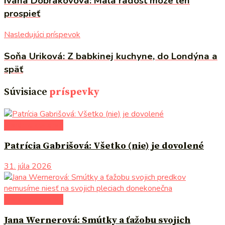
Ivana Dobrakovová: Malá radosť môže len
prospieť
Nasledujúci príspevok
Soňa Uriková: Z babkinej kuchyne, do Londýna a
späť
Súvisiace
príspevky
literárna kaviareň
Patrícia Gabrišová: Všetko (nie) je dovolené
31. júla 2026
literárna kaviareň
Jana Wernerová: Smútky a ťažobu svojich