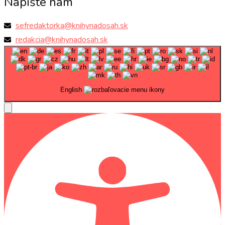
Napíšte nám
sefredaktorka@knihynadosah.sk
redakcia@knihynadosah.sk
English