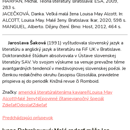
HARPÁŇ, Michal. Teória literatúry. Bratislava: ESA, 2009,
283 s.
JACEČKOVÁ, Danka. Veľká malá žena Louisa May Alcott. In:
ALCOTT, Louisa May. Malé ženy. Bratislava: Ikar, 2020, 598 s.
MANGUEL, Alberto. Dějiny čtení. Brno: Host, 2012, 464 s.
Jaroslava Šaková
(1991) vyštudovala slovenský jazyk a
literatúru a anglický jazyk a literatúru na FiF UK v Bratislave.
Doktorandské štúdium absolvovala v Ústave slovenskej
literatúry SAV. Vo svojom výskume sa venuje prevažne téme
avantgardných tendencií v medzivojnovej slovenskej poézii. Je
členkou redakčného okruhu časopisu Glosolália, pravidelne
prispieva aj do periodík Knižná revue či Romboid.
Značky:
americká literatúra
literárna kaviareň
Louisa May
Alcott
Malé ženy
NEpovinné čítanie
vianočný špeciál
Zdieľať
Odoslať
Zdieľať
Predchádzajúci príspevok