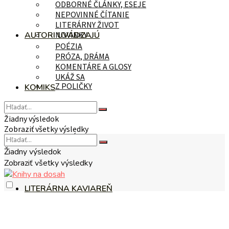
ODBORNÉ ČLÁNKY, ESEJE
NEPOVINNÉ ČÍTANIE
LITERÁRNY ŽIVOT
AUTORI UVÁDZAJÚ
NOVINKY
POÉZIA
PRÓZA, DRÁMA
KOMENTÁRE A GLOSY
UKÁŽ SA
Z POLIČKY
KOMIKS
Žiadny výsledok
Zobraziť všetky výsledky
NA TÉMU
Žiadny výsledok
Zobraziť všetky výsledky
LITERÁRNA KAVIAREŇ