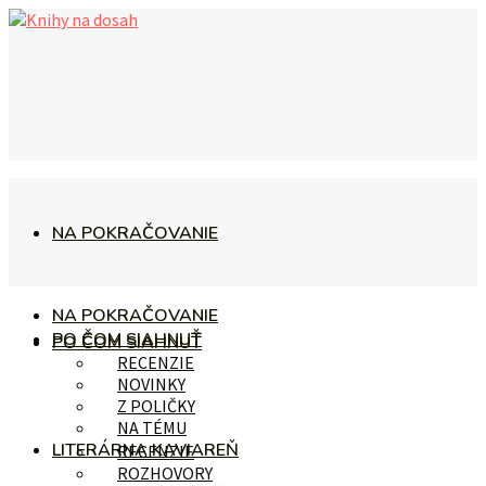
NA POKRAČOVANIE
NA POKRAČOVANIE
PO ČOM SIAHNUŤ
PO ČOM SIAHNUŤ
RECENZIE
NOVINKY
Z POLIČKY
NA TÉMU
LITERÁRNA KAVIAREŇ
RECENZIE
ROZHOVORY