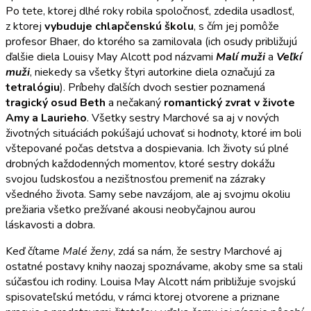
Po tete, ktorej dlhé roky robila spoločnosť, zdedila usadlosť,
z ktorej
vybuduje chlapčenskú školu
, s čím jej pomôže
profesor Bhaer, do ktorého sa zamilovala (ich osudy približujú
ďalšie diela Louisy May Alcott pod názvami
Malí muži
a
Veľkí
muži
, niekedy sa všetky štyri autorkine diela označujú za
tetralógiu
). Príbehy ďalších dvoch sestier poznamená
tragický osud Beth
a nečakaný
romantický zvrat v živote
Amy a Laurieho
. Všetky sestry Marchové sa aj v nových
životných situáciách pokúšajú uchovať si hodnoty, ktoré im boli
vštepované počas detstva a dospievania. Ich životy sú plné
drobných každodenných momentov, ktoré sestry dokážu
svojou ľudskosťou a nezištnosťou premeniť na zázraky
všedného života. Samy sebe navzájom, ale aj svojmu okoliu
prežiaria všetko prežívané akousi neobyčajnou aurou
láskavosti a dobra.
Keď čítame
Malé ženy
, zdá sa nám, že sestry Marchové aj
ostatné postavy knihy naozaj spoznávame, akoby sme sa stali
súčasťou ich rodiny. Louisa May Alcott nám približuje svojskú
spisovateľskú metódu, v rámci ktorej otvorene a priznane