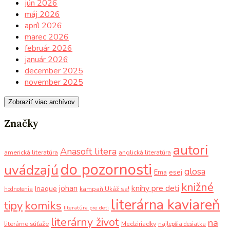
jún 2026
máj 2026
apríl 2026
marec 2026
február 2026
január 2026
december 2025
november 2025
Zobraziť viac archívov
Značky
autori
Anasoft litera
americká literatúra
anglická literatúra
do pozornosti
uvádzajú
glosa
Ema
esej
knižné
knihy pre deti
johan
Inaque
kampaň Ukáž sa!
hodnotenia
literárna kaviareň
komiks
tipy
literatúra pre deti
literárny život
na
literárne súťaže
Medziriadky
najlepšia desiatka