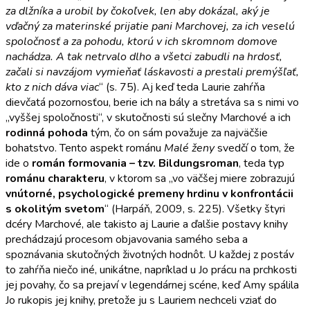
za dlžníka a urobil by čokoľvek, len aby dokázal, aký je
vďačný za materinské prijatie pani Marchovej, za ich veselú
spoločnosť a za pohodu, ktorú v ich skromnom domove
nachádza. A tak netrvalo dlho a všetci zabudli na hrdosť,
začali si navzájom vymieňať láskavosti a prestali premýšľať,
kto z nich dáva viac
“ (s. 75). Aj keď teda Laurie zahŕňa
dievčatá pozornosťou, berie ich na bály a stretáva sa s nimi vo
„vyššej spoločnosti“, v skutočnosti sú slečny Marchové a ich
rodinná pohoda
tým, čo on sám považuje za najväčšie
bohatstvo. Tento aspekt románu
Malé ženy
svedčí o tom, že
ide o
román formovania – tzv. Bildungsroman
, teda typ
románu charakteru
, v ktorom sa „vo väčšej miere zobrazujú
vnútorné, psychologické premeny hrdinu v konfrontácii
s okolitým svetom
“ (Harpáň, 2009, s. 225). Všetky štyri
dcéry Marchové, ale takisto aj Laurie a ďalšie postavy knihy
prechádzajú procesom objavovania samého seba a
spoznávania skutočných životných hodnôt. U každej z postáv
to zahŕňa niečo iné, unikátne, napríklad u Jo prácu na prchkosti
jej povahy, čo sa prejaví v legendárnej scéne, keď Amy spálila
Jo rukopis jej knihy, pretože ju s Lauriem nechceli vziať do