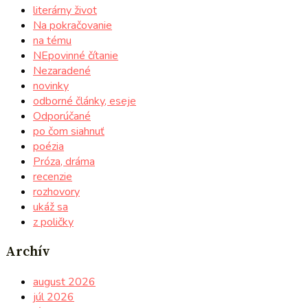
literárny život
Na pokračovanie
na tému
NEpovinné čítanie
Nezaradené
novinky
odborné články, eseje
Odporúčané
po čom siahnuť
poézia
Próza, dráma
recenzie
rozhovory
ukáž sa
z poličky
Archív
august 2026
júl 2026