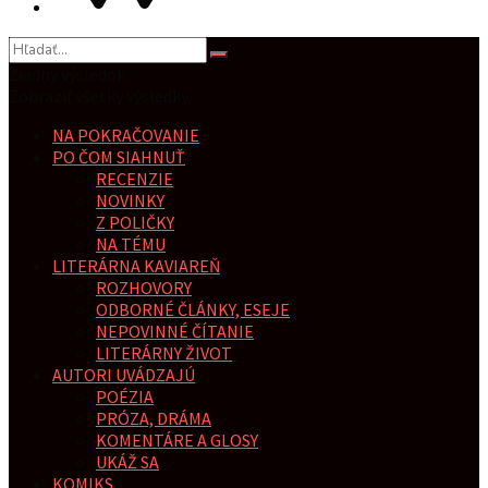
Žiadny výsledok
Zobraziť všetky výsledky
NA POKRAČOVANIE
PO ČOM SIAHNUŤ
RECENZIE
NOVINKY
Z POLIČKY
NA TÉMU
LITERÁRNA KAVIAREŇ
ROZHOVORY
ODBORNÉ ČLÁNKY, ESEJE
NEPOVINNÉ ČÍTANIE
LITERÁRNY ŽIVOT
AUTORI UVÁDZAJÚ
POÉZIA
PRÓZA, DRÁMA
KOMENTÁRE A GLOSY
UKÁŽ SA
KOMIKS