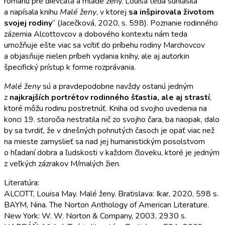
románu pre dievčatá a mladé ženy. Louisa teda súhlasila
a napísala knihu
Malé ženy
, v ktorej
sa inšpirovala životom
svojej rodiny
“ (Jacečková, 2020, s. 598). Poznanie rodinného
zázemia Alcottovcov a dobového kontextu nám teda
umožňuje ešte viac sa vcítiť do príbehu rodiny Marchovcov
a objasňuje nielen príbeh vydania knihy, ale aj autorkin
špecifický prístup k forme rozprávania.
Malé ženy
sú a pravdepodobne navždy ostanú jedným
z
najkrajších portrétov rodinného šťastia, ale aj strastí
,
ktoré môžu rodinu postretnúť. Kniha od svojho uvedenia na
konci 19. storočia nestratila nič zo svojho čara, ba naopak, dalo
by sa tvrdiť, že v dnešných pohnutých časoch je opäť viac než
na mieste zamyslieť sa nad jej humanistickým posolstvom
o hľadaní dobra a ľudskosti v každom človeku, ktoré je jedným
z veľkých zázrakov M/malých žien.
Literatúra:
ALCOTT, Louisa May. Malé ženy. Bratislava: Ikar, 2020, 598 s.
BAYM, Nina. The Norton Anthology of American Literature.
New York: W. W. Norton & Company, 2003, 2930 s.