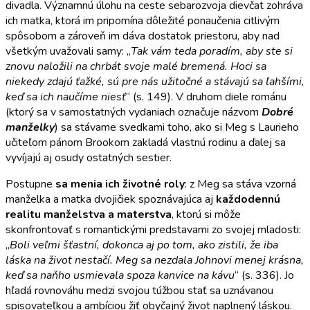
divadla. Významnú úlohu na ceste sebarozvoja dievčat zohráva
ich matka, ktorá im pripomína dôležité ponaučenia citlivým
spôsobom a zároveň im dáva dostatok priestoru, aby nad
všetkým uvažovali samy: „
Tak vám teda poradím, aby ste si
znovu naložili na chrbát svoje malé bremená. Hoci sa
niekedy zdajú ťažké, sú pre nás užitočné a stávajú sa ľahšími,
keď sa ich naučíme niesť
“ (s. 149). V druhom diele románu
(ktorý sa v samostatných vydaniach označuje názvom
Dobré
manželky
) sa stávame svedkami toho, ako si Meg s Laurieho
učiteľom pánom Brookom zakladá vlastnú rodinu a ďalej sa
vyvíjajú aj osudy ostatných sestier.
Postupne
sa menia ich životné roly
: z Meg sa stáva vzorná
manželka a matka dvojičiek spoznávajúca aj
každodennú
realitu manželstva a materstva
, ktorú si môže
skonfrontovať s romantickými predstavami zo svojej mladosti:
„
Boli veľmi šťastní, dokonca aj po tom, ako zistili, že iba
láska na život nestačí. Meg sa nezdala Johnovi menej krásna,
keď sa naňho usmievala spoza kanvice na kávu
“ (s. 336). Jo
hľadá rovnováhu medzi svojou túžbou stať sa uznávanou
spisovateľkou a ambíciou žiť obyčajný život naplnený láskou.