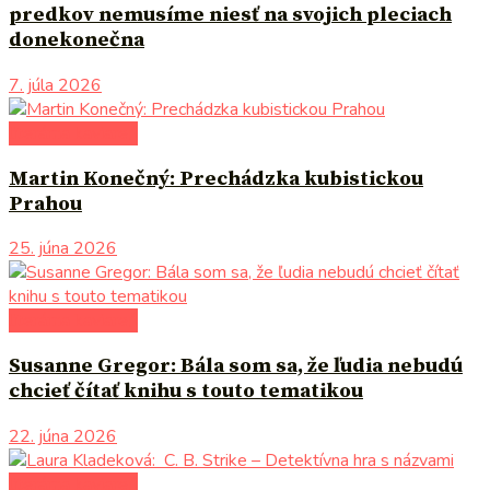
predkov nemusíme niesť na svojich pleciach
donekonečna
7. júla 2026
literárna kaviareň
Martin Konečný: Prechádzka kubistickou
Prahou
25. júna 2026
literárna kaviareň
Susanne Gregor: Bála som sa, že ľudia nebudú
chcieť čítať knihu s touto tematikou
22. júna 2026
literárna kaviareň