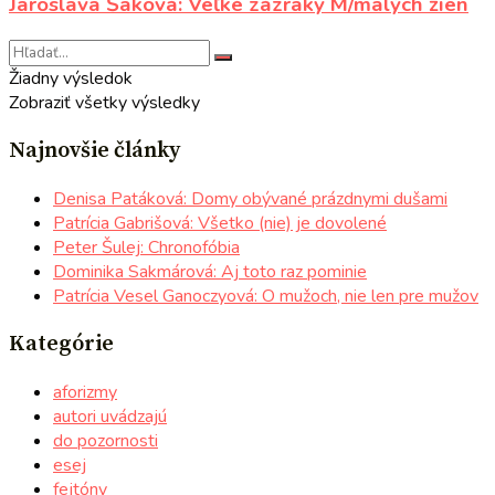
Jaroslava Šaková: Veľké zázraky M/malých žien
Žiadny výsledok
Zobraziť všetky výsledky
Najnovšie články
Denisa Patáková: Domy obývané prázdnymi dušami
Patrícia Gabrišová: Všetko (nie) je dovolené
Peter Šulej: Chronofóbia
Dominika Sakmárová: Aj toto raz pominie
Patrícia Vesel Ganoczyová: O mužoch, nie len pre mužov
Kategórie
aforizmy
autori uvádzajú
do pozornosti
esej
fejtóny