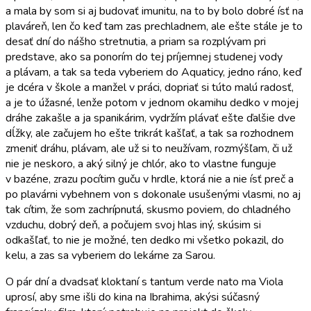
a mala by som si aj budovať imunitu, na to by bolo dobré ísť na
plaváreň, len čo keď tam zas prechladnem, ale ešte stále je to
desať dní do nášho stretnutia, a priam sa rozplývam pri
predstave, ako sa ponorím do tej príjemnej studenej vody
a plávam, a tak sa teda vyberiem do Aquaticy, jedno ráno, keď
je dcéra v škole a manžel v práci, dopriať si túto malú radosť,
a je to úžasné, lenže potom v jednom okamihu dedko v mojej
dráhe zakašle a ja spanikárim, vydržím plávať ešte ďalšie dve
dĺžky, ale začujem ho ešte trikrát kašľať, a tak sa rozhodnem
zmeniť dráhu, plávam, ale už si to neužívam, rozmýšľam, či už
nie je neskoro, a aký silný je chlór, ako to vlastne funguje
v bazéne, zrazu pocítim guču v hrdle, ktorá nie a nie ísť preč a
po plavárni vybehnem von s dokonale usušenými vlasmi, no aj
tak cítim, že som zachrípnutá, skusmo poviem, do chladného
vzduchu, dobrý deň, a počujem svoj hlas iný, skúsim si
odkašľať, to nie je možné, ten dedko mi všetko pokazil, do
kelu, a zas sa vyberiem do lekárne za Sarou.
O pár dní a dvadsať kloktaní s tantum verde nato ma Viola
uprosí, aby sme išli do kina na Ibrahima, akýsi súčasný