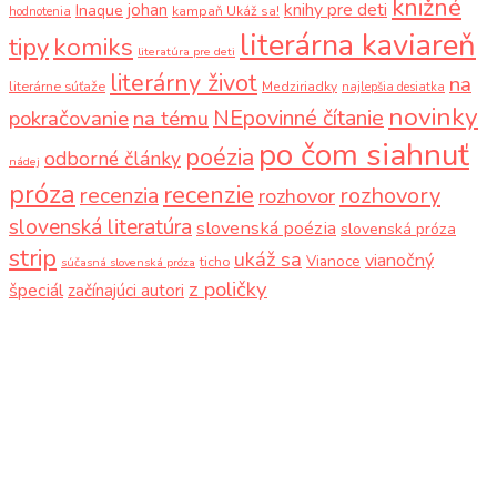
knižné
knihy pre deti
johan
Inaque
kampaň Ukáž sa!
hodnotenia
literárna kaviareň
komiks
tipy
literatúra pre deti
literárny život
na
literárne súťaže
Medziriadky
najlepšia desiatka
novinky
NEpovinné čítanie
pokračovanie
na tému
po čom siahnuť
poézia
odborné články
nádej
próza
recenzie
recenzia
rozhovory
rozhovor
slovenská literatúra
slovenská poézia
slovenská próza
strip
ukáž sa
vianočný
Vianoce
ticho
súčasná slovenská próza
z poličky
špeciál
začínajúci autori