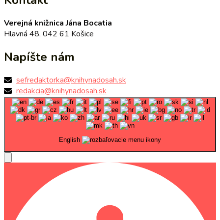
Verejná knižnica Jána Bocatia
Hlavná 48, 042 61 Košice
Napíšte nám
sefredaktorka@knihynadosah.sk
redakcia@knihynadosah.sk
English