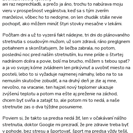
ani raz neprechladli, a prečo ja áno, trochu to nabúrava moju
vieru v prospešnosť vegánstva, keď sa s tým zverím
manželovi, vôbec ho to nedojme, on len chudák stále nevie
pochopiť, ako môžem minúť štyri stovky mesačne v lekárni.
Počítam dni a už to vyzerá fakt nádejne, tri dni do plánovaného
stretnutia s osudovým mužom, už som zdravá, ráno preglgnem
potiahnem a skonštatujem, že liečba zabrala, no potom,
poslednú noc pred naším stretnutím, ku mne príde o štvrtej
nadránom dcéra a povie, bolí ma brucho, môžem s tebou spať?
a ja vo svojej kóme zvládnem len prikývnuť a uvoľniť miesto na
posteli, lebo to si vyžaduje najmenej námahy, lebo na to sa
nemusím skutočne zobudiť, a na druhý deň je zle aj mne,
nevoľno, na vracanie, ten hajzel nový teplomer ukazuje
zvýšenú teplotu a potom ma ešte aj preženie na záchod,
chcem byť sviňa a zatajiť to, ale potom mi to nedá, a naše
stretnutie zas o dva týždne posunieme.
Poviem si, že takto sa predsa nedá žiť, len v očakávaní nášho
stretnutia, doktor Google mi prezradí, že pre zdravie treba byť
v pohode, bez stresu a športovať, šport ma predsa vždy tešil,