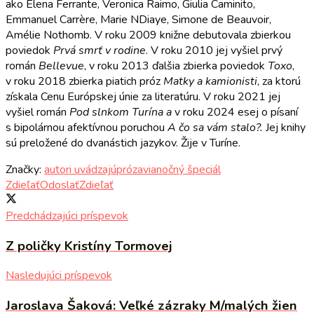
ako Elena Ferrante, Veronica Raimo, Giulia Caminito,
Emmanuel Carrère, Marie NDiaye, Simone de Beauvoir,
Amélie Nothomb. V roku 2009 knižne debutovala zbierkou
poviedok
Prvá smrť v rodine
. V roku 2010 jej vyšiel prvý
román
Bellevue
, v roku 2013 ďalšia zbierka poviedok
Toxo
,
v roku 2018 zbierka piatich próz
Matky a kamionisti
, za ktorú
získala Cenu Európskej únie za literatúru. V roku 2021 jej
vyšiel román
Pod slnkom Turína a
v roku 2024 esej o písaní
s bipolárnou afektívnou poruchou
A čo sa vám stalo?.
Jej knihy
sú preložené do dvanástich jazykov. Žije v Turíne.
Značky:
autori uvádzajú
próza
vianočný špeciál
Zdieľať
Odoslať
Zdieľať
Predchádzajúci príspevok
Z poličky Kristíny Tormovej
Nasledujúci príspevok
Jaroslava Šaková: Veľké zázraky M/malých žien