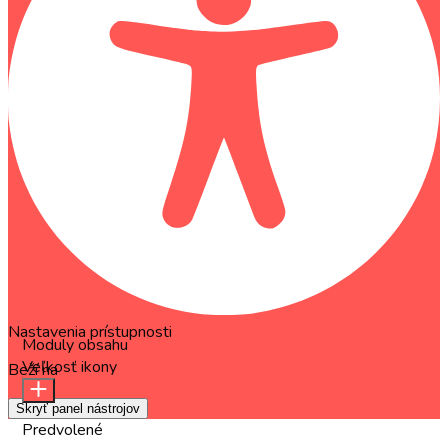
Nastavenia prístupnosti
Moduly obsahu
Veľkosť ikony
Beží na
OneTap
Skryť panel nástrojov
Predvolené