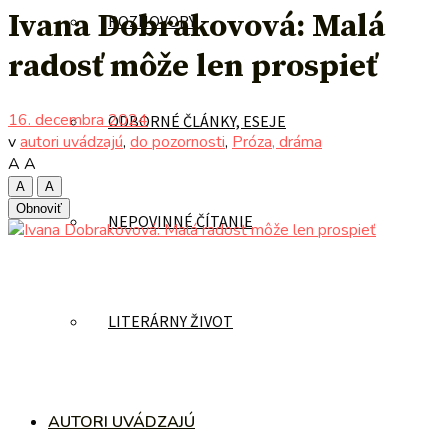
Ivana Dobrakovová: Malá
ROZHOVORY
radosť môže len prospieť
16. decembra 2024
ODBORNÉ ČLÁNKY, ESEJE
v
autori uvádzajú
,
do pozornosti
,
Próza, dráma
A
A
A
A
Obnoviť
NEPOVINNÉ ČÍTANIE
LITERÁRNY ŽIVOT
AUTORI UVÁDZAJÚ