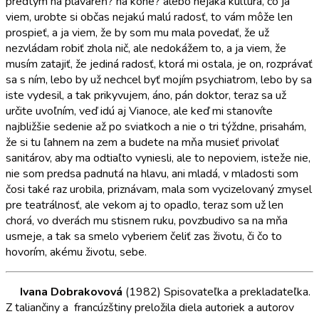
predtým na plaváreň? na kone? alebo nejaká kultúra, čo ja
viem, urobte si občas nejakú malú radosť, to vám môže len
prospieť, a ja viem, že by som mu mala povedať, že už
nezvládam robiť zhola nič, ale nedokážem to, a ja viem, že
musím zatajiť, že jediná radosť, ktorá mi ostala, je on, rozprávať
sa s ním, lebo by už nechcel byť mojím psychiatrom, lebo by sa
iste vydesil, a tak prikyvujem, áno, pán doktor, teraz sa už
určite uvoľním, veď idú aj Vianoce, ale keď mi stanovíte
najbližšie sedenie až po sviatkoch a nie o tri týždne, prisahám,
že si tu ľahnem na zem a budete na mňa musieť privolať
sanitárov, aby ma odtiaľto vyniesli, ale to nepoviem, isteže nie,
nie som predsa padnutá na hlavu, ani mladá, v mladosti som
čosi také raz urobila, priznávam, mala som vycizelovaný zmysel
pre teatrálnosť, ale vekom aj to opadlo, teraz som už len
chorá, vo dverách mu stisnem ruku, povzbudivo sa na mňa
usmeje, a tak sa smelo vyberiem čeliť zas životu, či čo to
hovorím, akému životu, sebe.
Ivana Dobrakovová
(1982) Spisovateľka a prekladateľka.
Z taliančiny a francúzštiny preložila diela autoriek a autorov