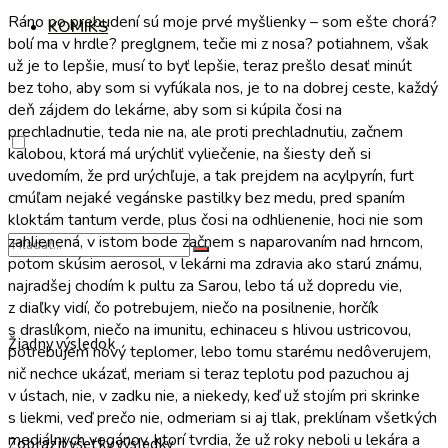
Ráno po prebudení sú moje prvé myšlienky – som ešte chorá?
KOMIKS
bolí ma v hrdle? preglgnem, tečie mi z nosa? potiahnem, však
už je to lepšie, musí to byť lepšie, teraz prešlo desať minút
bez toho, aby som si vyfúkala nos, je to na dobrej ceste, každý
deň zájdem do lekárne, aby som si kúpila čosi na
prechladnutie, teda nie na, ale proti prechladnutiu, začnem
kalobou, ktorá má urýchliť vyliečenie, na šiesty deň si
uvedomím, že prd urýchľuje, a tak prejdem na acylpyrín, furt
cmúľam nejaké vegánske pastilky bez medu, pred spaním
kloktám tantum verde, plus čosi na odhlienenie, hoci nie som
zahlienená, v istom bode začnem s naparovaním nad hrncom,
potom skúsim aerosol, v lekárni ma zdravia ako starú známu,
najradšej chodím k pultu za Sarou, lebo tá už dopredu vie,
z diaľky vidí, čo potrebujem, niečo na posilnenie, horčík
s draslíkom, niečo na imunitu, echinaceu s hlivou ustricovou,
Žiadny výsledok
potrebujem nový teplomer, lebo tomu starému nedôverujem,
nič nechce ukázať, meriam si teraz teplotu pod pazuchou aj
v ústach, nie, v zadku nie, a niekedy, keď už stojím pri skrinke
s liekmi, veď prečo nie, odmeriam si aj tlak, preklínam všetkých
mediálnych vegánov, ktorí tvrdia, že už roky neboli u lekára a
Zobraziť všetky výsledky