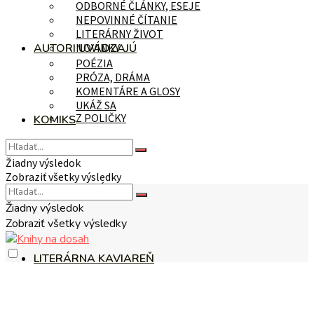
ODBORNÉ ČLÁNKY, ESEJE
NEPOVINNÉ ČÍTANIE
LITERÁRNY ŽIVOT
AUTORI UVÁDZAJÚ
NOVINKY
POÉZIA
PRÓZA, DRÁMA
KOMENTÁRE A GLOSY
UKÁŽ SA
Z POLIČKY
KOMIKS
Žiadny výsledok
Zobraziť všetky výsledky
NA TÉMU
Žiadny výsledok
Zobraziť všetky výsledky
LITERÁRNA KAVIAREŇ