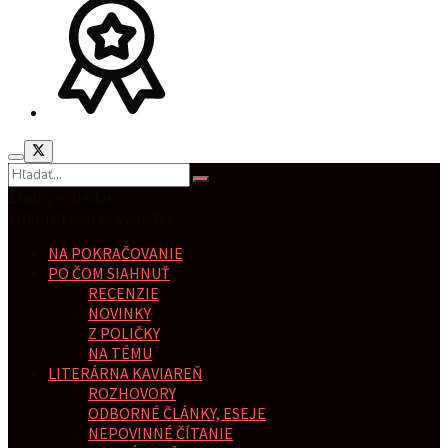
Žiadny výsledok
Zobraziť všetky výsledky
NA POKRAČOVANIE
PO ČOM SIAHNUŤ
RECENZIE
NOVINKY
Z POLIČKY
NA TÉMU
LITERÁRNA KAVIAREŇ
ROZHOVORY
ODBORNÉ ČLÁNKY, ESEJE
NEPOVINNÉ ČÍTANIE