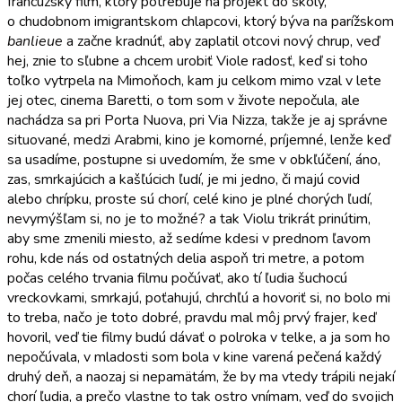
francúzsky film, ktorý potrebuje na projekt do školy,
o chudobnom imigrantskom chlapcovi, ktorý býva na parížskom
banlieue
a začne kradnúť, aby zaplatil otcovi nový chrup, veď
hej, znie to sľubne a chcem urobiť Viole radosť, keď si toho
toľko vytrpela na Mimoňoch, kam ju celkom mimo vzal v lete
jej otec, cinema Baretti, o tom som v živote nepočula, ale
nachádza sa pri Porta Nuova, pri Via Nizza, takže je aj správne
situované, medzi Arabmi, kino je komorné, príjemné, lenže keď
sa usadíme, postupne si uvedomím, že sme v obkľúčení, áno,
zas, smrkajúcich a kašľúcich ľudí, je mi jedno, či majú covid
alebo chrípku, proste sú chorí, celé kino je plné chorých ľudí,
nevymýšľam si, no je to možné? a tak Violu trikrát prinútim,
aby sme zmenili miesto, až sedíme kdesi v prednom ľavom
rohu, kde nás od ostatných delia aspoň tri metre, a potom
počas celého trvania filmu počúvať, ako tí ľudia šuchocú
vreckovkami, smrkajú, poťahujú, chrchľú a hovoriť si, no bolo mi
to treba, načo je toto dobré, pravdu mal môj prvý frajer, keď
hovoril, veď tie filmy budú dávať o polroka v telke, a ja som ho
nepočúvala, v mladosti som bola v kine varená pečená každý
druhý deň, a naozaj si nepamätám, že by ma vtedy trápili nejakí
chorí ľudia, a prečo vlastne to tak ostro vnímam, veď do svojich