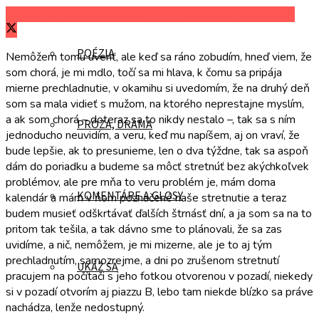
Zdieľať na Facebooku
Zdieľať na Twitteri
Zdieľať na LinkedIn
POÉZIA
Nemôžem tomu uveriť, ale keď sa ráno zobudím, hneď viem, že
som chorá, je mi mdlo, točí sa mi hlava, k čomu sa pripája
mierne prechladnutie, v okamihu si uvedomím, že na druhý deň
som sa mala vidieť s mužom, na ktorého neprestajne myslím,
a ak som chorá – doteraz sa to nikdy nestalo –, tak sa s ním
PRÓZA, DRÁMA
jednoducho neuvidím, a veru, keď mu napíšem, aj on vraví, že
bude lepšie, ak to presunieme, len o dva týždne, tak sa aspoň
dám do poriadku a budeme sa môcť stretnúť bez akýchkoľvek
problémov, ale pre mňa to veru problém je, mám doma
KOMENTÁRE A GLOSY
kalendár a mám v ňom poznačené naše stretnutie a teraz
budem musieť odškrtávať ďalších štrnásť dní, a ja som sa na to
pritom tak tešila, a tak dávno sme to plánovali, že sa zas
uvidíme, a nič, nemôžem, je mi mizerne, ale je to aj tým
prechladnutím, samozrejme, a dni po zrušenom stretnutí
UKÁŽ SA
pracujem na počítači s jeho fotkou otvorenou v pozadí, niekedy
si v pozadí otvorím aj piazzu B, lebo tam niekde blízko sa práve
nachádza, lenže nedostupný.