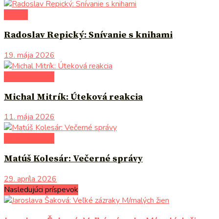
komiks
Radoslav Repický: Snívanie s knihami
19. mája 2026
autori uvádzajú
Michal Mitrík: Úteková reakcia
11. mája 2026
autori uvádzajú
Matúš Kolesár: Večerné správy
29. apríla 2026
Nasledujúci príspevok