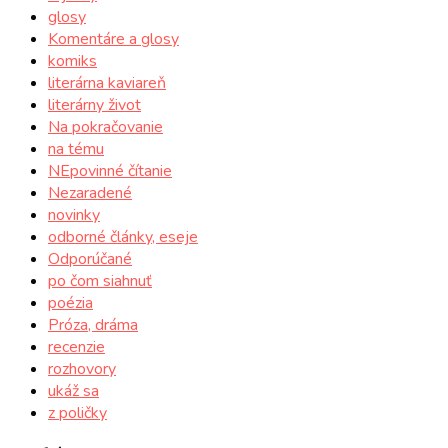
glosy
Komentáre a glosy
komiks
literárna kaviareň
literárny život
Na pokračovanie
na tému
NEpovinné čítanie
Nezaradené
novinky
odborné články, eseje
Odporúčané
po čom siahnuť
poézia
Próza, dráma
recenzie
rozhovory
ukáž sa
z poličky