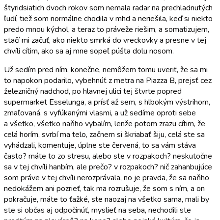
štyridsiatich dvoch rokov som nemala radar na prechladnutých
ľudí, tiež som normálne chodila v mhd a neriešila, keď si niekto
predo mnou kýchol, a teraz to práveže riešim, a somatizujem,
stačí mi začuť, ako niekto smrká do vreckovky a presne v tej
chvíli cítim, ako sa aj mne sopeľ púšťa dolu nosom.
Už sedím pred ním, konečne, nemôžem tomu uveriť, že sa mi
to napokon podarilo, vybehnúť z metra na Piazza B, prejsť cez
železničný nadchod, po hlavnej ulici tej štvrte popred
supermarket Esselunga, a prísť až sem, s hlbokým výstrihom,
zmaľovaná, s vyfúkanými vlasmi, a už sedíme oproti sebe
a všetko, všetko naňho vybalím, lenže potom zrazu cítim, že
celá horím, svrbí ma telo, začnem si škriabať šiju, celá ste sa
vyhádzali, komentuje, úplne ste červená, to sa vám stáva
často? máte to zo stresu, alebo ste v rozpakoch? neskutočne
sa v tej chvíli hanbím, ale prečo? v rozpakoch? nič zahanbujúce
som práve v tej chvíli nerozprávala, no je pravda, že sa naňho
nedokážem ani pozrieť, tak ma rozrušuje, že som s ním, a on
pokračuje, máte to ťažké, ste naozaj na všetko sama, mali by
ste si občas aj odpočinúť, myslieť na seba, nechodili ste