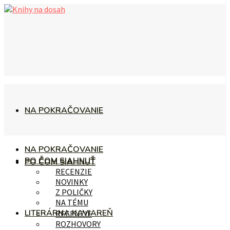
NA POKRAČOVANIE
NA POKRAČOVANIE
PO ČOM SIAHNUŤ
PO ČOM SIAHNUŤ
RECENZIE
NOVINKY
Z POLIČKY
NA TÉMU
LITERÁRNA KAVIAREŇ
RECENZIE
ROZHOVORY