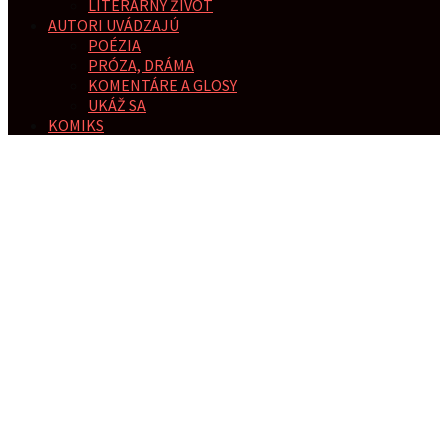
LITERÁRNY ŽIVOT
AUTORI UVÁDZAJÚ
POÉZIA
PRÓZA, DRÁMA
KOMENTÁRE A GLOSY
UKÁŽ SA
KOMIKS