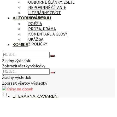
ODBORNÉ ČLÁNKY, ESEJE
NEPOVINNÉ ČÍTANIE
LITERÁRNY ŽIVOT
AUTORI UVÁDZAJÚ
NOVINKY
POÉZIA
PRÓZA, DRÁMA
KOMENTÁRE A GLOSY
UKÁŽ SA
Z POLIČKY
KOMIKS
Žiadny výsledok
Zobraziť všetky výsledky
NA TÉMU
Žiadny výsledok
Zobraziť všetky výsledky
LITERÁRNA KAVIAREŇ