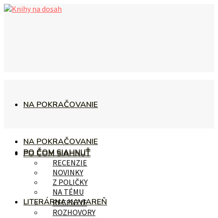
NA POKRAČOVANIE
NA POKRAČOVANIE
PO ČOM SIAHNUŤ
PO ČOM SIAHNUŤ
RECENZIE
NOVINKY
Z POLIČKY
NA TÉMU
LITERÁRNA KAVIAREŇ
RECENZIE
ROZHOVORY