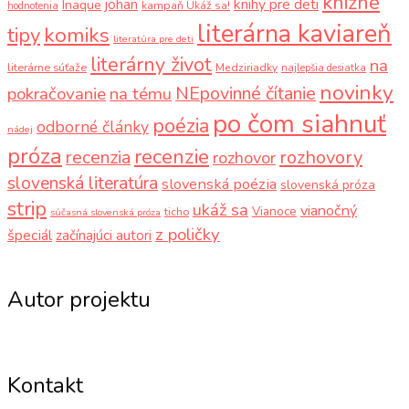
knižné
knihy pre deti
johan
Inaque
kampaň Ukáž sa!
hodnotenia
literárna kaviareň
komiks
tipy
literatúra pre deti
literárny život
na
literárne súťaže
Medziriadky
najlepšia desiatka
novinky
NEpovinné čítanie
pokračovanie
na tému
po čom siahnuť
poézia
odborné články
nádej
próza
recenzie
recenzia
rozhovory
rozhovor
slovenská literatúra
slovenská poézia
slovenská próza
strip
ukáž sa
vianočný
Vianoce
ticho
súčasná slovenská próza
z poličky
špeciál
začínajúci autori
Autor projektu
Kontakt