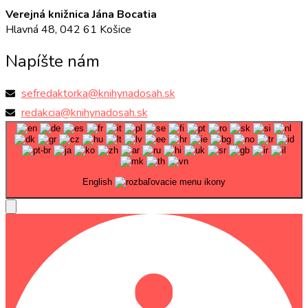
Verejná knižnica Jána Bocatia
Hlavná 48, 042 61 Košice
Napíšte nám
sefredaktorka@knihynadosah.sk
redakcia@knihynadosah.sk
English