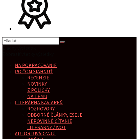
Žiadny výsledok
Zobraziť všetky výsledky
NA POKRAČOVANIE
PO ČOM SIAHNUŤ
RECENZIE
NOVINKY
Z POLIČKY
NA TÉMU
LITERÁRNA KAVIAREŇ
ROZHOVORY
ODBORNÉ ČLÁNKY, ESEJE
NEPOVINNÉ ČÍTANIE
LITERÁRNY ŽIVOT
AUTORI UVÁDZAJÚ