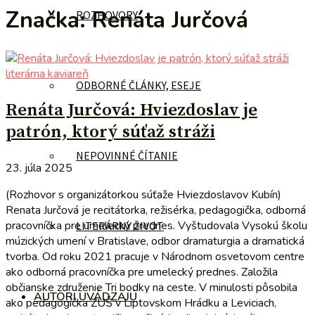
Značka:
Renáta Jurčová
ROZHOVORY
literárna kaviareň
ODBORNÉ ČLÁNKY, ESEJE
Renáta Jurčová: Hviezdoslav je
patrón, ktorý súťaž stráži
NEPOVINNÉ ČÍTANIE
23. júla 2025
(Rozhovor s organizátorkou súťaže Hviezdoslavov Kubín)
Renata Jurčová je recitátorka, režisérka, pedagogička, odborná
pracovníčka pre umelecký prednes. Vyštudovala Vysokú školu
LITERÁRNY ŽIVOT
múzických umení v Bratislave, odbor dramaturgia a dramatická
tvorba. Od roku 2021 pracuje v Národnom osvetovom centre
ako odborná pracovníčka pre umelecký prednes. Založila
občianske združenie Tri bodky na ceste. V minulosti pôsobila
AUTORI UVÁDZAJÚ
ako pedagogička ZUŠ v Liptovskom Hrádku a Leviciach,