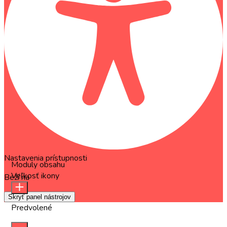
Nastavenia prístupnosti
Moduly obsahu
Veľkosť ikony
Beží na
OneTap
Skryť panel nástrojov
Predvolené