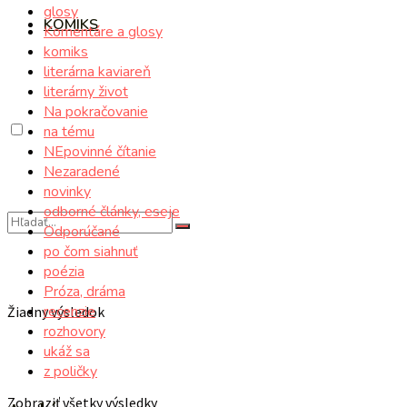
glosy
KOMIKS
Komentáre a glosy
komiks
literárna kaviareň
literárny život
Na pokračovanie
na tému
NEpovinné čítanie
Nezaradené
novinky
odborné články, eseje
Odporúčané
po čom siahnuť
poézia
Próza, dráma
recenzie
Žiadny výsledok
rozhovory
ukáž sa
z poličky
Zobraziť všetky výsledky