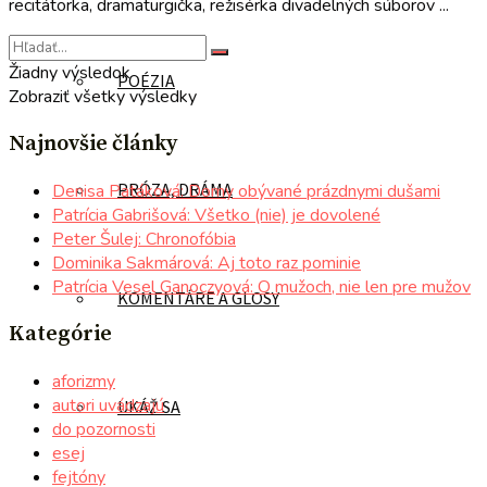
recitátorka, dramaturgička, režisérka divadelných súborov ...
Žiadny výsledok
POÉZIA
Zobraziť všetky výsledky
Najnovšie články
PRÓZA, DRÁMA
Denisa Patáková: Domy obývané prázdnymi dušami
Patrícia Gabrišová: Všetko (nie) je dovolené
Peter Šulej: Chronofóbia
Dominika Sakmárová: Aj toto raz pominie
Patrícia Vesel Ganoczyová: O mužoch, nie len pre mužov
KOMENTÁRE A GLOSY
Kategórie
aforizmy
autori uvádzajú
UKÁŽ SA
do pozornosti
esej
fejtóny