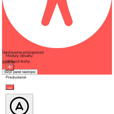
Nastavenia prístupnosti
Moduly obsahu
Veľkosť ikony
Beží na
OneTap
Skryť panel nástrojov
Predvolené