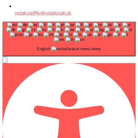
redakcia@knihynadosah.sk
English