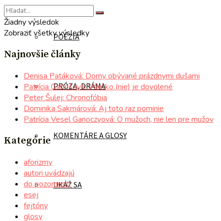
Žiadny výsledok
Zobraziť všetky výsledky
POÉZIA
Najnovšie články
Denisa Patáková: Domy obývané prázdnymi dušami
PRÓZA, DRÁMA
Patrícia Gabrišová: Všetko (nie) je dovolené
Peter Šulej: Chronofóbia
Dominika Sakmárová: Aj toto raz pominie
Patrícia Vesel Ganoczyová: O mužoch, nie len pre mužov
KOMENTÁRE A GLOSY
Kategórie
aforizmy
autori uvádzajú
do pozornosti
UKÁŽ SA
esej
fejtóny
glosy