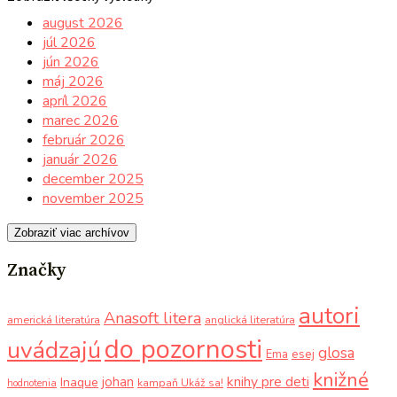
august 2026
júl 2026
jún 2026
máj 2026
apríl 2026
marec 2026
február 2026
január 2026
december 2025
november 2025
Zobraziť viac archívov
Značky
autori
Anasoft litera
americká literatúra
anglická literatúra
do pozornosti
uvádzajú
glosa
Ema
esej
knižné
knihy pre deti
johan
Inaque
kampaň Ukáž sa!
hodnotenia