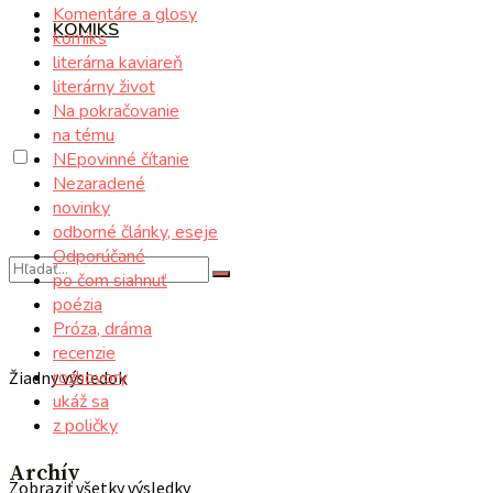
Komentáre a glosy
KOMIKS
komiks
literárna kaviareň
literárny život
Na pokračovanie
na tému
NEpovinné čítanie
Nezaradené
novinky
odborné články, eseje
Odporúčané
po čom siahnuť
poézia
Próza, dráma
recenzie
rozhovory
Žiadny výsledok
ukáž sa
z poličky
Archív
Zobraziť všetky výsledky