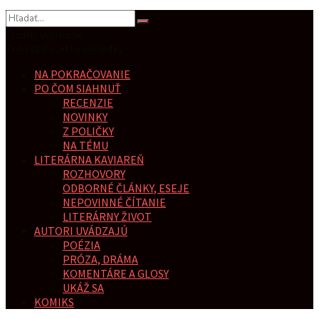
Žiadny výsledok
Zobraziť všetky výsledky
NA POKRAČOVANIE
PO ČOM SIAHNUŤ
RECENZIE
NOVINKY
Z POLIČKY
NA TÉMU
LITERÁRNA KAVIAREŇ
ROZHOVORY
ODBORNÉ ČLÁNKY, ESEJE
NEPOVINNÉ ČÍTANIE
LITERÁRNY ŽIVOT
AUTORI UVÁDZAJÚ
POÉZIA
PRÓZA, DRÁMA
KOMENTÁRE A GLOSY
UKÁŽ SA
KOMIKS