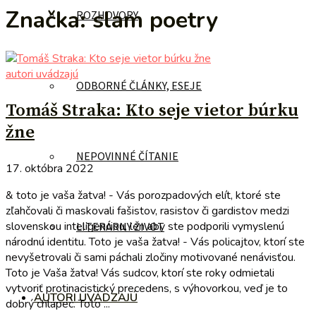
Značka:
slam poetry
ROZHOVORY
autori uvádzajú
ODBORNÉ ČLÁNKY, ESEJE
Tomáš Straka: Kto seje vietor búrku
žne
NEPOVINNÉ ČÍTANIE
17. októbra 2022
& toto je vaša žatva! - Vás porozpadových elít, ktoré ste
zľahčovali či maskovali fašistov, rasistov či gardistov medzi
slovenskou inteligenciou, len aby ste podporili vymyslenú
LITERÁRNY ŽIVOT
národnú identitu. Toto je vaša žatva! - Vás policajtov, ktorí ste
nevyšetrovali či sami páchali zločiny motivované nenávisťou.
Toto je Vaša žatva! Vás sudcov, ktorí ste roky odmietali
vytvoriť protinacistický precedens, s výhovorkou, veď je to
AUTORI UVÁDZAJÚ
dobrý chlapec. Toto ...