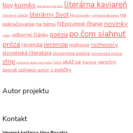
literárna kaviareň
komiks
tipy
literatúra pre deti
literárny život
na
literárne súťaže
Medziriadky
najlepšia desiatka
novinky
NEpovinné čítanie
pokračovanie
na tému
po čom siahnuť
poézia
odborné články
nádej
próza
recenzie
recenzia
rozhovory
rozhovor
slovenská literatúra
slovenská poézia
slovenská próza
strip
ukáž sa
vianočný
Vianoce
ticho
súčasná slovenská próza
z poličky
špeciál
začínajúci autori
Autor projektu
Kontakt
Verejná knižnica Jána Bocatia