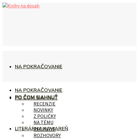
NA POKRAČOVANIE
NA POKRAČOVANIE
PO ČOM SIAHNUŤ
PO ČOM SIAHNUŤ
RECENZIE
NOVINKY
Z POLIČKY
NA TÉMU
LITERÁRNA KAVIAREŇ
RECENZIE
ROZHOVORY