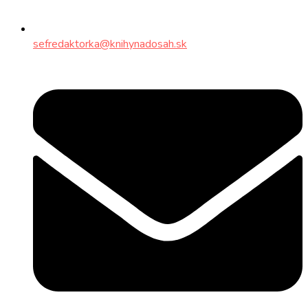
sefredaktorka@knihynadosah.sk