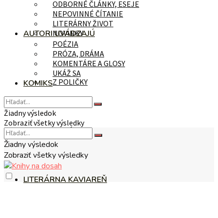
ODBORNÉ ČLÁNKY, ESEJE
NEPOVINNÉ ČÍTANIE
LITERÁRNY ŽIVOT
AUTORI UVÁDZAJÚ
NOVINKY
POÉZIA
PRÓZA, DRÁMA
KOMENTÁRE A GLOSY
UKÁŽ SA
Z POLIČKY
KOMIKS
Žiadny výsledok
Zobraziť všetky výsledky
NA TÉMU
Žiadny výsledok
Zobraziť všetky výsledky
LITERÁRNA KAVIAREŇ