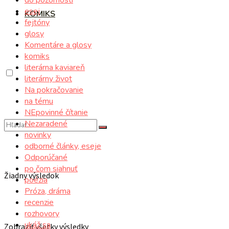
esej
KOMIKS
fejtóny
glosy
Komentáre a glosy
komiks
literárna kaviareň
literárny život
Na pokračovanie
na tému
NEpovinné čítanie
Nezaradené
novinky
odborné články, eseje
Odporúčané
po čom siahnuť
Žiadny výsledok
poézia
Próza, dráma
recenzie
rozhovory
ukáž sa
Zobraziť všetky výsledky