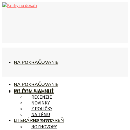
NA POKRAČOVANIE
NA POKRAČOVANIE
PO ČOM SIAHNUŤ
PO ČOM SIAHNUŤ
RECENZIE
NOVINKY
Z POLIČKY
NA TÉMU
LITERÁRNA KAVIAREŇ
RECENZIE
ROZHOVORY