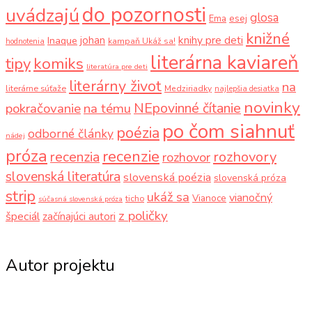
do pozornosti
uvádzajú
glosa
Ema
esej
knižné
knihy pre deti
johan
Inaque
kampaň Ukáž sa!
hodnotenia
literárna kaviareň
komiks
tipy
literatúra pre deti
literárny život
na
literárne súťaže
Medziriadky
najlepšia desiatka
novinky
NEpovinné čítanie
pokračovanie
na tému
po čom siahnuť
poézia
odborné články
nádej
próza
recenzie
recenzia
rozhovory
rozhovor
slovenská literatúra
slovenská poézia
slovenská próza
strip
ukáž sa
vianočný
Vianoce
ticho
súčasná slovenská próza
z poličky
špeciál
začínajúci autori
Autor projektu