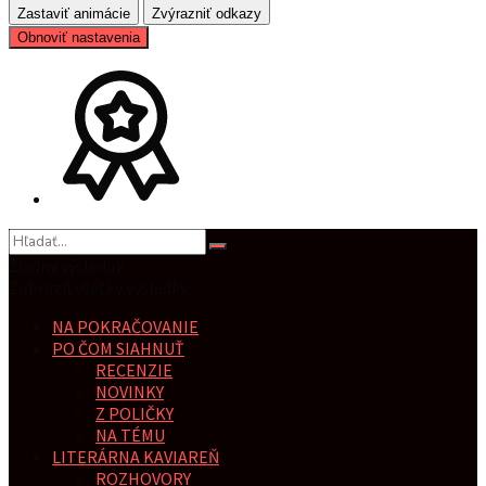
Zastaviť animácie
Zvýrazniť odkazy
Obnoviť nastavenia
Žiadny výsledok
Zobraziť všetky výsledky
NA POKRAČOVANIE
PO ČOM SIAHNUŤ
RECENZIE
NOVINKY
Z POLIČKY
NA TÉMU
LITERÁRNA KAVIAREŇ
ROZHOVORY