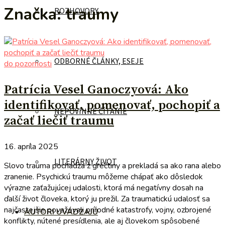
Značka:
traumy
ROZHOVORY
ODBORNÉ ČLÁNKY, ESEJE
do pozornosti
Patrícia Vesel Ganoczyová: Ako
identifikovať, pomenovať, pochopiť a
NEPOVINNÉ ČÍTANIE
začať liečiť traumu
16. apríla 2025
LITERÁRNY ŽIVOT
Slovo trauma pochádza z gréčtiny a prekladá sa ako rana alebo
zranenie. Psychickú traumu môžeme chápať ako dôsledok
výrazne zaťažujúcej udalosti, ktorá má negatívny dosah na
ďalší život človeka, ktorý ju prežil. Za traumatickú udalosť sa
najčastejšie považovali prírodné katastrofy, vojny, ozbrojené
AUTORI UVÁDZAJÚ
konflikty, nútené presídlenia, ale aj človekom spôsobené