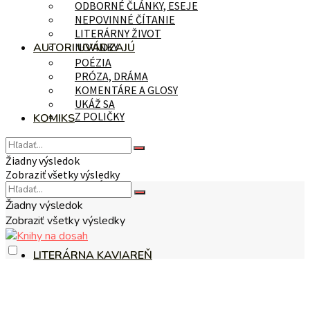
ODBORNÉ ČLÁNKY, ESEJE
NEPOVINNÉ ČÍTANIE
LITERÁRNY ŽIVOT
AUTORI UVÁDZAJÚ
NOVINKY
POÉZIA
PRÓZA, DRÁMA
KOMENTÁRE A GLOSY
UKÁŽ SA
Z POLIČKY
KOMIKS
Žiadny výsledok
Zobraziť všetky výsledky
NA TÉMU
Žiadny výsledok
Zobraziť všetky výsledky
LITERÁRNA KAVIAREŇ