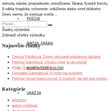
nehody, násilie, prepadnutie, zneužívanie, šikana, fyzické tresty,
či náhla tragédia, ochorenie, odlúčenie alebo smrť blízkeho.
Dnes vieme, že existuje oveľa ...
POÉZIA
Žiadny výsledok
Zobraziť všetky výsledky
PRÓZA, DRÁMA
Najnovšie články
Denisa Patáková: Domy obývané prázdnymi dušami
Patrícia Gabrišová: Všetko (nie) je dovolené
Peter Šulej: Chronofóbia
KOMENTÁRE A GLOSY
Dominika Sakmárová: Aj toto raz pominie
Patrícia Vesel Ganoczyová: O mužoch, nie len pre mužov
Kategórie
UKÁŽ SA
aforizmy
autori uvádzajú
do pozornosti