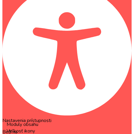
Nastavenia prístupnosti
Moduly obsahu
Veľkosť ikony
Beží na
OneTap