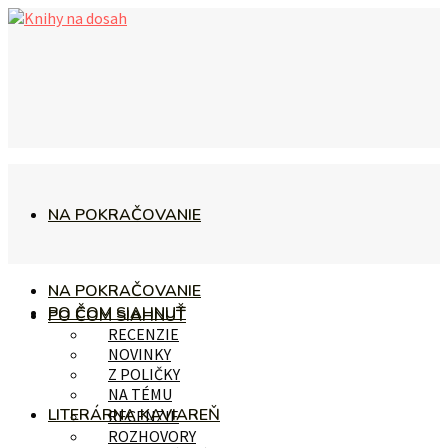
NA POKRAČOVANIE
NA POKRAČOVANIE
PO ČOM SIAHNUŤ
PO ČOM SIAHNUŤ
RECENZIE
NOVINKY
Z POLIČKY
NA TÉMU
LITERÁRNA KAVIAREŇ
RECENZIE
ROZHOVORY