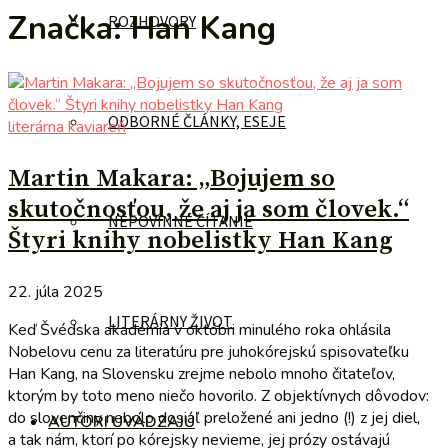
Značka:
Han Kang
ROZHOVORY
ODBORNÉ ČLÁNKY, ESEJE
literárna kaviareň
Martin Makara: „Bojujem so
skutočnosťou, že aj ja som človek.“
NEPOVINNÉ ČÍTANIE
Štyri knihy nobelistky Han Kang
22. júla 2025
LITERÁRNY ŽIVOT
Keď Švédska akadémia v októbri minulého roka ohlásila
Nobelovu cenu za literatúru pre juhokórejskú spisovateľku
Han Kang, na Slovensku zrejme nebolo mnoho čitateľov,
ktorým by toto meno niečo hovorilo. Z objektívnych dôvodov:
do slovenčiny nebolo dosiaľ preložené ani jedno (!) z jej diel,
AUTORI UVÁDZAJÚ
a tak nám, ktorí po kórejsky nevieme, jej prózy ostávajú