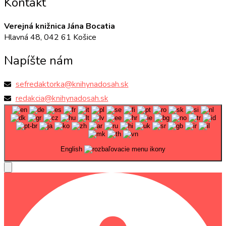
Kontakt
Verejná knižnica Jána Bocatia
Hlavná 48, 042 61 Košice
Napíšte nám
sefredaktorka@knihynadosah.sk
redakcia@knihynadosah.sk
English