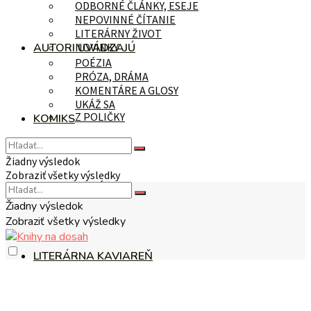
ODBORNÉ ČLÁNKY, ESEJE
NEPOVINNÉ ČÍTANIE
LITERÁRNY ŽIVOT
AUTORI UVÁDZAJÚ
NOVINKY
POÉZIA
PRÓZA, DRÁMA
KOMENTÁRE A GLOSY
UKÁŽ SA
Z POLIČKY
KOMIKS
Žiadny výsledok
Zobraziť všetky výsledky
NA TÉMU
Žiadny výsledok
Zobraziť všetky výsledky
LITERÁRNA KAVIAREŇ