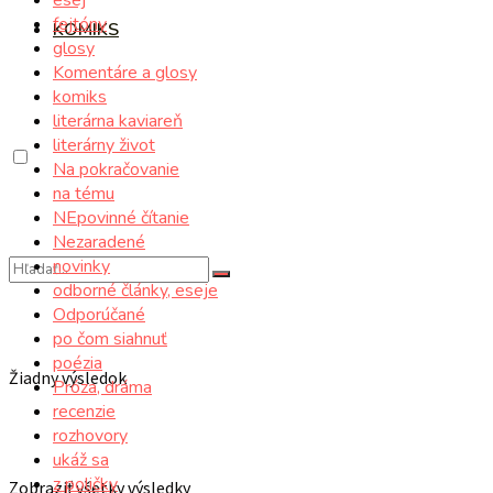
fejtóny
KOMIKS
glosy
Komentáre a glosy
komiks
literárna kaviareň
literárny život
Na pokračovanie
na tému
NEpovinné čítanie
Nezaradené
novinky
odborné články, eseje
Odporúčané
po čom siahnuť
poézia
Žiadny výsledok
Próza, dráma
recenzie
rozhovory
ukáž sa
z poličky
Zobraziť všetky výsledky