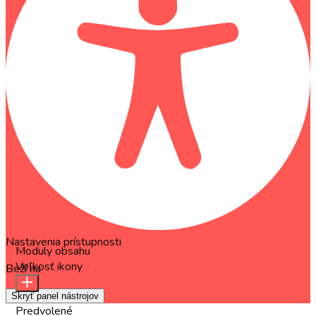
Nastavenia prístupnosti
Moduly obsahu
Veľkosť ikony
Beží na
OneTap
Skryť panel nástrojov
Predvolené