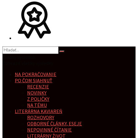
Žiadny výsledok
Zobraziť všetky výsledky
NA POKRAČOVANIE
PO ČOM SIAHNUŤ
RECENZIE
NOVINKY
Z POLIČKY
NA TÉMU
LITERÁRNA KAVIAREŇ
ROZHOVORY
ODBORNÉ ČLÁNKY, ESEJE
NEPOVINNÉ ČÍTANIE
LITERÁRNY ŽIVOT