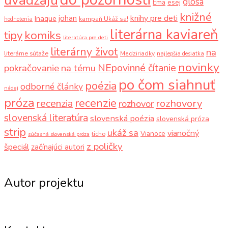
glosa
Ema
esej
knižné
knihy pre deti
johan
Inaque
kampaň Ukáž sa!
hodnotenia
literárna kaviareň
komiks
tipy
literatúra pre deti
literárny život
na
literárne súťaže
Medziriadky
najlepšia desiatka
novinky
NEpovinné čítanie
pokračovanie
na tému
po čom siahnuť
poézia
odborné články
nádej
próza
recenzie
recenzia
rozhovory
rozhovor
slovenská literatúra
slovenská poézia
slovenská próza
strip
ukáž sa
vianočný
Vianoce
ticho
súčasná slovenská próza
z poličky
špeciál
začínajúci autori
Autor projektu