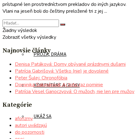
prístupné len prostredníctvom prekladov do iných jazykov.
Vlani na jeseň boli do češtiny preložené tri z jej ...
POÉZIA
Žiadny výsledok
Zobraziť všetky výsledky
Najnovšie články
PRÓZA, DRÁMA
Denisa Patáková: Domy obývané prázdnymi dušami
Patrícia Gabrišová: Všetko (nie) je dovolené
Peter Šulej: Chronofóbia
Dominika Sakmárová: Aj toto raz pominie
KOMENTÁRE A GLOSY
Patrícia Vesel Ganoczyová: O mužoch, nie len pre mužov
Kategórie
UKÁŽ SA
aforizmy
autori uvádzajú
do pozornosti
esej