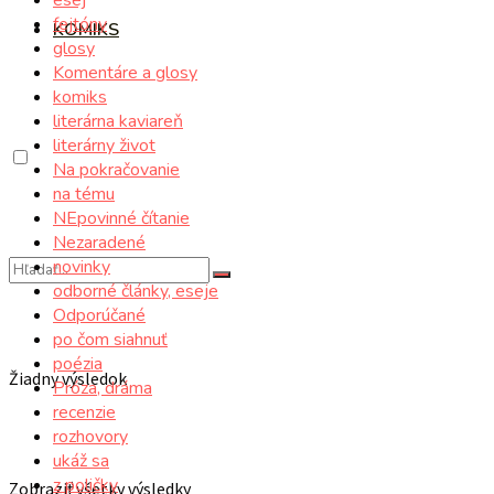
fejtóny
KOMIKS
glosy
Komentáre a glosy
komiks
literárna kaviareň
literárny život
Na pokračovanie
na tému
NEpovinné čítanie
Nezaradené
novinky
odborné články, eseje
Odporúčané
po čom siahnuť
poézia
Žiadny výsledok
Próza, dráma
recenzie
rozhovory
ukáž sa
z poličky
Zobraziť všetky výsledky