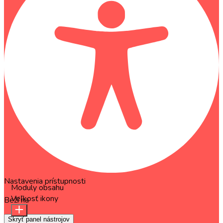
Nastavenia prístupnosti
Moduly obsahu
Veľkosť ikony
Beží na
OneTap
Skryť panel nástrojov