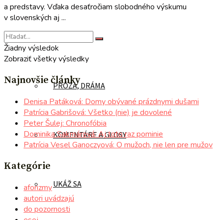
a predstavy. Vďaka desaťročiam slobodného výskumu
v slovenských aj ...
POÉZIA
Žiadny výsledok
Zobraziť všetky výsledky
Najnovšie články
PRÓZA, DRÁMA
Denisa Patáková: Domy obývané prázdnymi dušami
Patrícia Gabrišová: Všetko (nie) je dovolené
Peter Šulej: Chronofóbia
Dominika Sakmárová: Aj toto raz pominie
KOMENTÁRE A GLOSY
Patrícia Vesel Ganoczyová: O mužoch, nie len pre mužov
Kategórie
UKÁŽ SA
aforizmy
autori uvádzajú
do pozornosti
esej