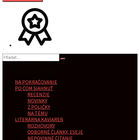
Žiadny výsledok
Zobraziť všetky výsledky
NA POKRAČOVANIE
PO ČOM SIAHNUŤ
RECENZIE
NOVINKY
Z POLIČKY
NA TÉMU
LITERÁRNA KAVIAREŇ
ROZHOVORY
ODBORNÉ ČLÁNKY, ESEJE
NEPOVINNÉ ČÍTANIE