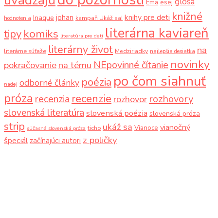
glosa
Ema
esej
knižné
knihy pre deti
johan
Inaque
kampaň Ukáž sa!
hodnotenia
literárna kaviareň
komiks
tipy
literatúra pre deti
literárny život
na
literárne súťaže
Medziriadky
najlepšia desiatka
novinky
NEpovinné čítanie
pokračovanie
na tému
po čom siahnuť
poézia
odborné články
nádej
próza
recenzie
recenzia
rozhovory
rozhovor
slovenská literatúra
slovenská poézia
slovenská próza
strip
ukáž sa
vianočný
Vianoce
ticho
súčasná slovenská próza
z poličky
špeciál
začínajúci autori