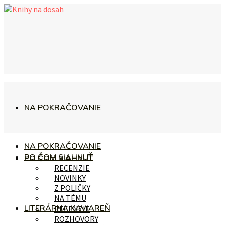
NA POKRAČOVANIE
NA POKRAČOVANIE
PO ČOM SIAHNUŤ
PO ČOM SIAHNUŤ
RECENZIE
NOVINKY
Z POLIČKY
NA TÉMU
LITERÁRNA KAVIAREŇ
RECENZIE
ROZHOVORY