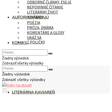
ODBORNÉ ČLÁNKY, ESEJE
NEPOVINNÉ ČÍTANIE
LITERÁRNY ŽIVOT
AUTORI UVÁDZAJÚ
NOVINKY
POÉZIA
PRÓZA, DRÁMA
KOMENTÁRE A GLOSY
UKÁŽ SA
Z POLIČKY
KOMIKS
Žiadny výsledok
Zobraziť všetky výsledky
NA TÉMU
Žiadny výsledok
Zobraziť všetky výsledky
LITERÁRNA KAVIAREŇ