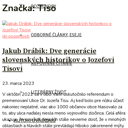
Značka:
Tiso
ROZHOVORY
ODBORNÉ ČLÁNKY, ESEJE
do pozornosti
Jakub Drábik: Dve generácie
slovenských historikov o Jozefovi
NEPOVINNÉ ČÍTANIE
Tisovi
23. marca 2023
LITERÁRNY ŽIVOT
V októbri 2022 sa v obci Varín uskutočnilo referendum o
premenovaní Ulice Dr. Jozefa Tisu. Aj keď bolo pre nízku účasť
nakoniec neplatné, viac ako 1000 občanov obce hlasovalo za
to, aby ulica naďalej niesla meno vojnového zločinca. Celá aféra
ukazuje, že o našich dejinách stále nevieme dosť, že v mnohých
AUTORI UVÁDZAJÚ
oblastiach a hlavách stále prevládajú hlboko zakorenené mýty