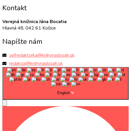
Kontakt
Verejná knižnica Jána Bocatia
Hlavná 48, 042 61 Košice
Napíšte nám
sefredaktorka@knihynadosah.sk
redakcia@knihynadosah.sk
English