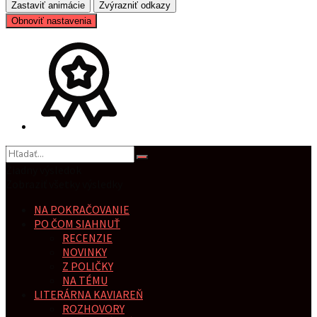
Zastaviť animácie
Zvýrazniť odkazy
Obnoviť nastavenia
Žiadny výsledok
Zobraziť všetky výsledky
NA POKRAČOVANIE
PO ČOM SIAHNUŤ
RECENZIE
NOVINKY
Z POLIČKY
NA TÉMU
LITERÁRNA KAVIAREŇ
ROZHOVORY