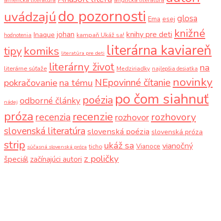
do pozornosti
uvádzajú
glosa
Ema
esej
knižné
knihy pre deti
johan
Inaque
kampaň Ukáž sa!
hodnotenia
literárna kaviareň
komiks
tipy
literatúra pre deti
literárny život
na
literárne súťaže
Medziriadky
najlepšia desiatka
novinky
NEpovinné čítanie
pokračovanie
na tému
po čom siahnuť
poézia
odborné články
nádej
próza
recenzie
recenzia
rozhovory
rozhovor
slovenská literatúra
slovenská poézia
slovenská próza
strip
ukáž sa
vianočný
Vianoce
ticho
súčasná slovenská próza
z poličky
špeciál
začínajúci autori