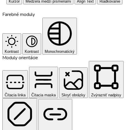
Kurzor
Medzera medzi písmenami
Align Text
Riadkovanie
Farebné moduly
Kontrast
Kontrast
Monochromatický
Moduly orientácie
Čítacia linka
Čítacia maska
Skryť obrázky
Zvýrazniť nadpisy