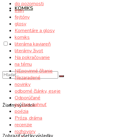
do pozornosti
KOMIKS
esej
fejtóny
glosy
Komentáre a glosy
komiks
literárna kaviareň
literárny život
Na pokračovanie
na tému
NEpovinné čítanie
Nezaradené
novinky
odborné články, eseje
Odporúčané
po čom siahnuť
Žiadny výsledok
poézia
Próza, dráma
recenzie
rozhovory
Zobraziť všetky výsledky