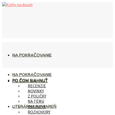
NA POKRAČOVANIE
NA POKRAČOVANIE
PO ČOM SIAHNUŤ
PO ČOM SIAHNUŤ
RECENZIE
NOVINKY
Z POLIČKY
NA TÉMU
LITERÁRNA KAVIAREŇ
RECENZIE
ROZHOVORY