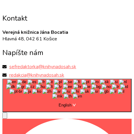
Kontakt
Verejná knižnica Jána Bocatia
Hlavná 48, 042 61 Košice
Napíšte nám
sefredaktorka@knihynadosah.sk
redakcia@knihynadosah.sk
English