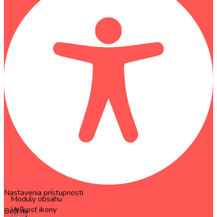
Nastavenia prístupnosti
Moduly obsahu
Veľkosť ikony
Beží na
OneTap