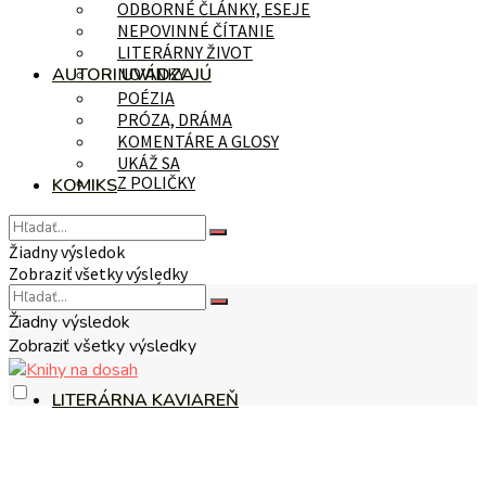
ODBORNÉ ČLÁNKY, ESEJE
NEPOVINNÉ ČÍTANIE
LITERÁRNY ŽIVOT
AUTORI UVÁDZAJÚ
NOVINKY
POÉZIA
PRÓZA, DRÁMA
KOMENTÁRE A GLOSY
UKÁŽ SA
Z POLIČKY
KOMIKS
Žiadny výsledok
Zobraziť všetky výsledky
NA TÉMU
Žiadny výsledok
Zobraziť všetky výsledky
LITERÁRNA KAVIAREŇ