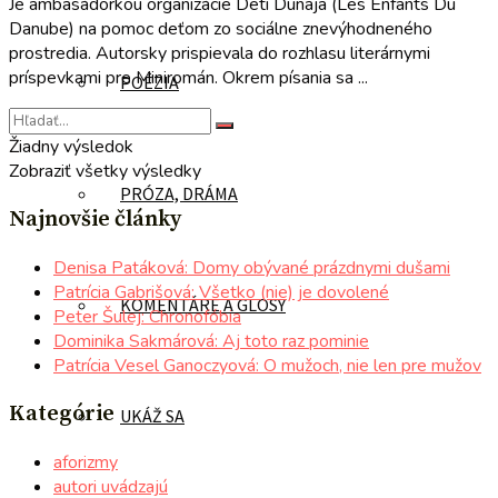
Je ambasádorkou organizácie Deti Dunaja (Les Enfants Du
Danube) na pomoc deťom zo sociálne znevýhodneného
prostredia. Autorsky prispievala do rozhlasu literárnymi
príspevkami pre Miniromán. Okrem písania sa ...
POÉZIA
Žiadny výsledok
Zobraziť všetky výsledky
PRÓZA, DRÁMA
Najnovšie články
Denisa Patáková: Domy obývané prázdnymi dušami
Patrícia Gabrišová: Všetko (nie) je dovolené
KOMENTÁRE A GLOSY
Peter Šulej: Chronofóbia
Dominika Sakmárová: Aj toto raz pominie
Patrícia Vesel Ganoczyová: O mužoch, nie len pre mužov
Kategórie
UKÁŽ SA
aforizmy
autori uvádzajú