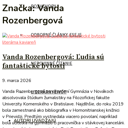
Značka:
Vanda
ROZHOVORY
Rozenbergová
ODBORNÉ ČLÁNKY, ESEJE
literárna kaviareň
Vanda Rozenbergová: Ľudia sú
NEPOVINNÉ ČÍTANIE
fantastické bytosti
9. marca 2026
Vanda Rozenbergová po ukončení Gymnázia v Novákoch
LITERÁRNY ŽIVOT
absolvovala štúdium žurnalistiky na Filozofickej fakulte
Univerzity Komenského v Bratislave. Najdlhšie, do roku 2019
bola zamestnaná ako bibliografka v Hornonitrianskej knižnici
v Prievidzi. Predtým vystriedala viacero povolaní, napríklad
AUTORI UVÁDZAJÚ
bola učiteľka na gymnáziu či pracovníčka v stávkovej kancelárii.