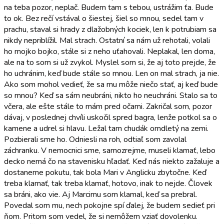
na teba pozor, neplač. Budem tam s tebou, ustrážim ťa. Bude
to ok. Bez rečí vstával o šiestej, šiel so mnou, sedel tam v
prachu, staval si hrady z dlažobných kociek, len k potrubiam sa
nikdy nepriblížil. Mal strach. Ostatní sa nám už rehotali, volali
ho mojko bojko, stále si z neho uťahovali. Neplakal, len doma,
ale na to som si už zvykol. Myslel som si, že aj toto prejde, že
ho uchránim, keď bude stále so mnou. Len on mal strach, ja nie.
Ako som mohol vedieť, že sa mu môže niečo stať, aj keď bude
so mnou? Keď sa sám neubráni, nikto ho neuchráni. Stalo sa to
včera, ale ešte stále to mám pred očami. Zakričal som, pozor
dávaj, v poslednej chvíli uskočil spred bagra, lenže potkol sa o
kamene a udrel si hlavu. Ležal tam chudák omdletý na zemi.
Pozbierali sme ho. Odniesli na roh, odtiaľ som zavolal
záchranku. V nemocnici sme, samozrejme, museli klamať, lebo
decko nemá čo na stavenisku hľadať. Keď nás niekto zažaluje a
dostaneme pokutu, tak bola Mari v Anglicku zbytočne. Keď
treba klamať, tak treba klamať, hotovo, inak to nejde. Človek
sa bráni, ako vie. Aj Marcimu som klamal, keď sa prebral.
Povedal som mu, nech pokojne spí ďalej, že budem sedieť pri
ňom. Pritom som vedel, že si nemôžem vziať dovolenku.