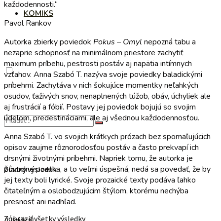
každodennosti.“
KOMIKS
Pavol Rankov
Autorka zbierky poviedok
Pokus – Omyl
nepozná tabu a
nezaprie schopnosť na minimálnom priestore zachytiť
maximum príbehu, pestrosti postáv aj napätia intímnych
vzťahov. Anna Szabó T. nazýva svoje poviedky baladickými
príbehmi. Zachytáva v nich šokujúce momentky neľahkých
osudov, ťaživých snov, nenaplnených túžob, obáv, úchyliek ale
aj frustrácií a fóbií. Postavy jej poviedok bojujú so svojim
údelom, predestináciami, ale aj všednou každodennosťou.
Anna Szabó T. vo svojich krátkych prózach bez spomaľujúcich
opisov zaujme rôznorodosťou postáv a často prekvapí ich
drsnými životnými príbehmi. Napriek tomu, že autorka je
pôvodne poetka, a to veľmi úspešná, nedá sa povedať, že by
Žiadny výsledok
jej texty boli lyrické. Svoje prozaické texty podáva ľahko
čitateľným a oslobodzujúcim štýlom, ktorému nechýba
presnosť ani nadhľad.
Zobraziť všetky výsledky
(Úkážka)