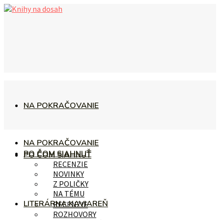
NA POKRAČOVANIE
NA POKRAČOVANIE
PO ČOM SIAHNUŤ
PO ČOM SIAHNUŤ
RECENZIE
NOVINKY
Z POLIČKY
NA TÉMU
LITERÁRNA KAVIAREŇ
RECENZIE
ROZHOVORY