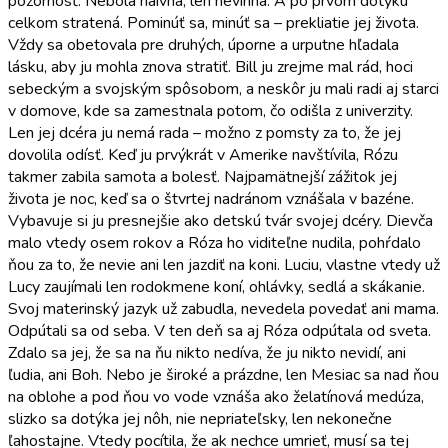
pozornosť. Nebola naivná, len nevinná. A po prvom dotyku
celkom stratená. Pominúť sa, minúť sa – prekliatie jej života.
Vždy sa obetovala pre druhých, úporne a urputne hľadala
lásku, aby ju mohla znova stratiť. Bill ju zrejme mal rád, hoci
sebeckým a svojským spôsobom, a neskôr ju mali radi aj starci
v domove, kde sa zamestnala potom, čo odišla z univerzity.
Len jej dcéra ju nemá rada – možno z pomsty za to, že jej
dovolila odísť. Keď ju prvýkrát v Amerike navštívila, Rózu
takmer zabila samota a bolesť. Najpamätnejší zážitok jej
života je noc, keď sa o štvrtej nadránom vznášala v bazéne.
Vybavuje si ju presnejšie ako detskú tvár svojej dcéry. Dievča
malo vtedy osem rokov a Róza ho viditeľne nudila, pohŕdalo
ňou za to, že nevie ani len jazdiť na koni. Luciu, vlastne vtedy už
Lucy zaujímali len rodokmene koní, ohlávky, sedlá a skákanie.
Svoj materinský jazyk už zabudla, nevedela povedať ani mama.
Odpútali sa od seba. V ten deň sa aj Róza odpútala od sveta.
Zdalo sa jej, že sa na ňu nikto nedíva, že ju nikto nevidí, ani
ľudia, ani Boh. Nebo je široké a prázdne, len Mesiac sa nad ňou
na oblohe a pod ňou vo vode vznáša ako želatínová medúza,
slizko sa dotýka jej nôh, nie nepriateľsky, len nekonečne
ľahostajne. Vtedy pocítila, že ak nechce umrieť, musí sa tej