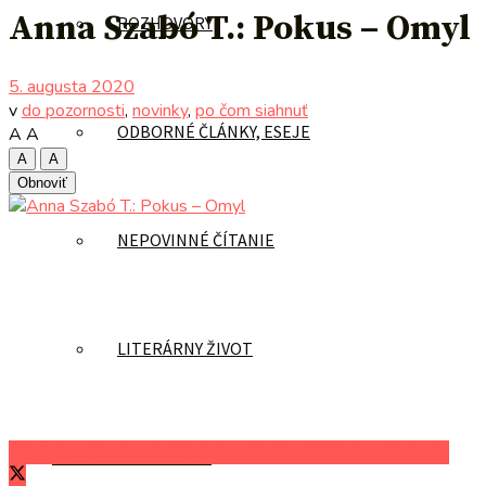
Anna Szabó T.: Pokus – Omyl
ROZHOVORY
5. augusta 2020
v
do pozornosti
,
novinky
,
po čom siahnuť
ODBORNÉ ČLÁNKY, ESEJE
A
A
A
A
Obnoviť
NEPOVINNÉ ČÍTANIE
LITERÁRNY ŽIVOT
Zdieľať na Facebooku
Zdieľať na Twitteri
Zdieľať na LinkedIn
AUTORI UVÁDZAJÚ