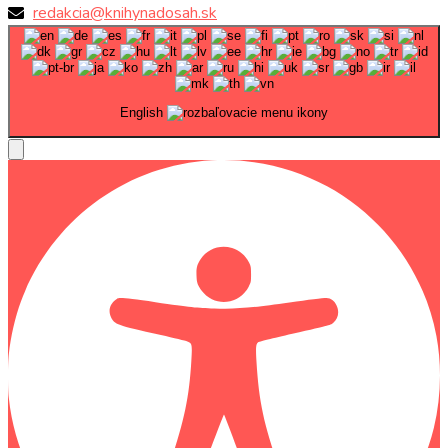
redakcia@knihynadosah.sk
English