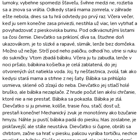
lumoky, vybehne spomedzi šťaveľu, švihne medzi ne, rozletia
sa a znova sa vrátia. Odkedy stará mama zomrela, v záhrade
ešte nebola, dnes sa tu hrá odvtedy po prvý raz. Včera večer,
keď ju sem konečne zasa priviezli, nestihla už viac, len vytrhať a
povyhadzovať z pieskoviska burinu. Pod odkväcnutými listami
sa čosi černie. Dievčatko sa prikloní, díva sa, štuchne doň
ukazovákom, je to slizké a rapavé, slimák, lenže bez domčeka.
Možno už nežije. Strčí pod neho paličku, odhodí ho, utrie si ruku
do sukničky. Vtom zbadá bábiku. Včera ju tu zabudla, lenže v
noci pršalo, bábikina košieľka je celá zablatená, do jej
otvorených úst natiekla voda. Joj, ty nešťastnica, zvolá, tak ako
kedysi stará mama a strhne z nej šaty. Bábika sa prihlúplo
usmieva, sklené oči zízajú do neba. Dievčatko jej stlačí holé
bruško, ale bábika nezaplače. Z hrude počuť len akési chrčanie,
ktoré nie a nie prestať. Bábika sa pokazila. Bábika je zlá.
Dievčatko si ju privinie, kolíše, trasie ňou, stačí, dosť už,
prestaň konečne! Mechanický zvuk je monotónny ako bzučanie
hmyzu. Náhle ju pustí, bábika padá do piesku, hlas zoslabne, je
piskľavejší, ale stále neustáva. Dievčatko si čupne, obráti sa
chrbtom, začne sa hrať v piesku, palicou vyrába tortičku, nechce