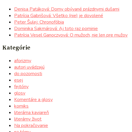
Denisa Patáková: Domy obývané prázdnymi dušami
Patrícia Gabrišová: Všetko (nie) je dovolené
Peter Šulej: Chronofóbia
Dominika Sakmárová: Aj toto raz pominie
Patrícia Vesel Ganoczyová: O mužoch, nie len pre mužov
Kategórie
aforizmy
autori uvádzajú
do pozornosti
esej
fejtóny
glosy
Komentáre a glosy
komiks
literárna kaviareň
literárny život
Na pokračovanie
na tému