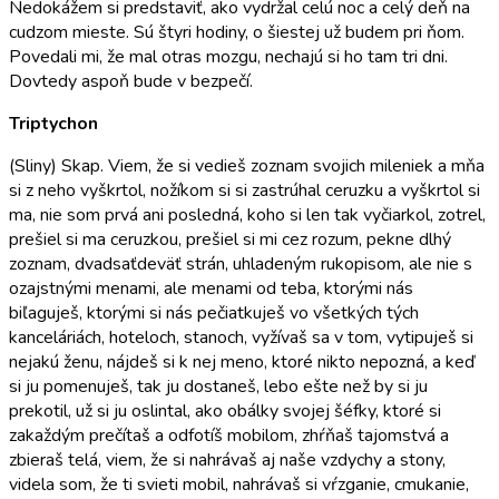
Nedokážem si predstaviť, ako vydržal celú noc a celý deň na
cudzom mieste. Sú štyri hodiny, o šiestej už budem pri ňom.
Povedali mi, že mal otras mozgu, nechajú si ho tam tri dni.
Dovtedy aspoň bude v bezpečí.
Triptychon
(Sliny) Skap. Viem, že si vedieš zoznam svojich mileniek a mňa
si z neho vyškrtol, nožíkom si si zastrúhal ceruzku a vyškrtol si
ma, nie som prvá ani posledná, koho si len tak vyčiarkol, zotrel,
prešiel si ma ceruzkou, prešiel si mi cez rozum, pekne dlhý
zoznam, dvadsaťdeväť strán, uhladeným rukopisom, ale nie s
ozajstnými menami, ale menami od teba, ktorými nás
biľaguješ, ktorými si nás pečiatkuješ vo všetkých tých
kanceláriách, hoteloch, stanoch, vyžívaš sa v tom, vytipuješ si
nejakú ženu, nájdeš si k nej meno, ktoré nikto nepozná, a keď
si ju pomenuješ, tak ju dostaneš, lebo ešte než by si ju
prekotil, už si ju oslintal, ako obálky svojej šéfky, ktoré si
zakaždým prečítaš a odfotíš mobilom, zhŕňaš tajomstvá a
zbieraš telá, viem, že si nahrávaš aj naše vzdychy a stony,
videla som, že ti svieti mobil, nahrávaš si vŕzganie, cmukanie,