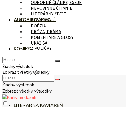
ODBORNÉ ČLÁNKY, ESEJE
NEPOVINNÉ ČÍTANIE
LITERÁRNY ŽIVOT
AUTORI UVÁDZAJÚ
NOVINKY
POÉZIA
PRÓZA, DRÁMA
KOMENTÁRE A GLOSY
UKÁŽ SA
Z POLIČKY
KOMIKS
Žiadny výsledok
Zobraziť všetky výsledky
NA TÉMU
Žiadny výsledok
Zobraziť všetky výsledky
LITERÁRNA KAVIAREŇ