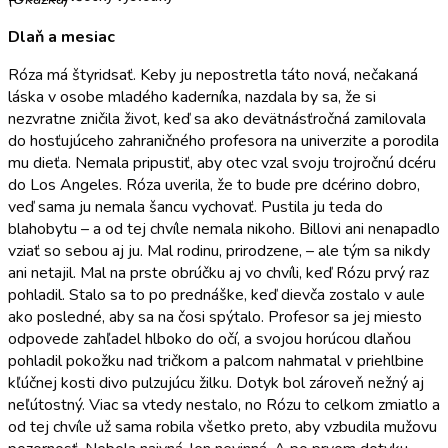
Dlaň a mesiac
Róza má štyridsať. Keby ju nepostretla táto nová, nečakaná
láska v osobe mladého kaderníka, nazdala by sa, že si
nezvratne zničila život, keď sa ako devätnásťročná zamilovala
do hosťujúceho zahraničného profesora na univerzite a porodila
mu dieťa. Nemala pripustiť, aby otec vzal svoju trojročnú dcéru
do Los Angeles. Róza uverila, že to bude pre dcérino dobro,
veď sama ju nemala šancu vychovať. Pustila ju teda do
blahobytu – a od tej chvíle nemala nikoho. Billovi ani nenapadlo
vziať so sebou aj ju. Mal rodinu, prirodzene, – ale tým sa nikdy
ani netajil. Mal na prste obrúčku aj vo chvíli, keď Rózu prvý raz
pohladil. Stalo sa to po prednáške, keď dievča zostalo v aule
ako posledné, aby sa na čosi spýtalo. Profesor sa jej miesto
odpovede zahľadel hlboko do očí, a svojou horúcou dlaňou
pohladil pokožku nad tričkom a palcom nahmatal v priehlbine
kľúčnej kosti divo pulzujúcu žilku. Dotyk bol zároveň nežný aj
neľútostný. Viac sa vtedy nestalo, no Rózu to celkom zmiatlo a
od tej chvíle už sama robila všetko preto, aby vzbudila mužovu