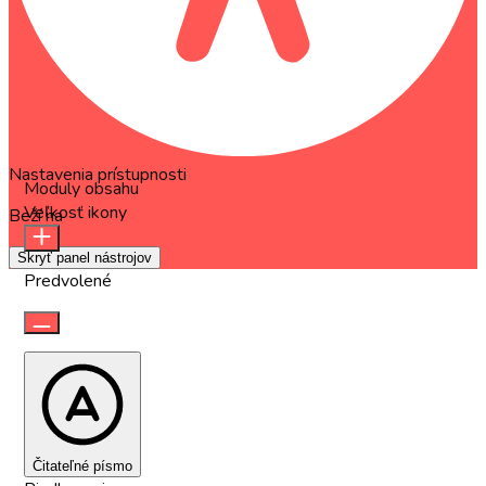
Nastavenia prístupnosti
Moduly obsahu
Veľkosť ikony
Beží na
OneTap
Skryť panel nástrojov
Predvolené
Čitateľné písmo