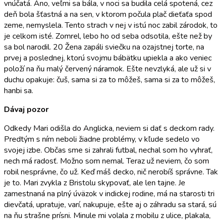
vnúčatá. Áno, veľmi sa bála, v noci sa budila celá spotená, cez
deň bola šťastná a na sen, v ktorom počula plač dieťaťa spod
zeme, nemyslela. Tento strach v nej v istú noc zabil zárodok, to
je celkom isté. Zomrel, lebo ho od seba odsotila, ešte než by
sa bol narodil. 20 Žena zapáli sviečku na ozajstnej torte, na
prvej a poslednej, ktorú svojmu bábätku upiekla a ako veniec
položí na ňu malý červený náramok. Ešte nevzlyká, ale už si v
duchu opakuje: čuš, sama si za to môžeš, sama si za to môžeš,
hanbi sa.
Dávaj pozor
Odkedy Mari odišla do Anglicka, neviem si dať s deckom rady.
Predtým s ním neboli žiadne problémy, v kľude sedelo vo
svojej izbe. Občas sme si zahrali futbal, nechal som ho vyhrať,
nech má radosť. Možno som nemal. Teraz už neviem, čo som
robil nesprávne, čo už. Keď máš decko, nič nerobíš správne. Tak
je to. Mari zvykla z Bristolu skypovať, ale len tajne. Je
zamestnaná na plný úväzok v indickej rodine, má na starosti tri
dievčatá, upratuje, varí, nakupuje, ešte aj o záhradu sa stará, sú
na ňu strašne prísni. Minule mi volala z mobilu z ulice, plakala,