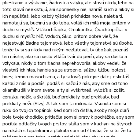
plieskanie a výskanie, žiadosti a vzlyky, ale slová nikdy, lebo na
toto slová neexistujú, ani spomienky nie, nahráš si ich a nikdy si
ich nepúšťaš, lebo každý týždeň prichádza nová, naletia ti,
namotajú sa, buchnú sa do teba, voláš ich milá moja, pritom v
duchu si myslíš: Vtákochňapka, Cmukoritka, Čvachtopička, v
duchu si myslíš: Nič, Vzduch, Sklo, pritom dobre vieš, že
nejestvujú žiadne tajomstvá, lebo všetky tajomstvá sú úbohé,
lenže ty si sa nikdy nad nikým nezľutoval, ty úbožiak, poznáš
len násilie, ako sa nasilu vtláča tvár do perín, aby sa dusila a
vzlykala, nikdy o tom žiadna neprehovorila, akoby vedeli, že
vlastníš ich hlas, hanbia sa za utrpenie, súžbu, túžbu, bolesť,
hnev, temno masochizmu, a ty si lovíš pokojne ďalej, oslintáš
každú z nás a podáš, podáš si každú z nás, aby sme od toho
okamihu žili v inom svete, a ty si vyškrtneš, vyložíš si zošit,
ceruzku, nožík, a škrtáš, buď prekliaty, buď prekliaty, buď
prekliaty, neži. (Slzy) A tak som ťa milovala. Vsunula som si
ruku do tvojich topánok, keď som ich čistila, akoby moja dlaň
bola tvoje chodidlo, pritlačila som si prsty k podrážke, aby som
pocítila odtlačky tvojich prstov, stála som v kuchyni na štyroch
na rukách s topánkami a plakala som od šťastia, že si tu, že tu