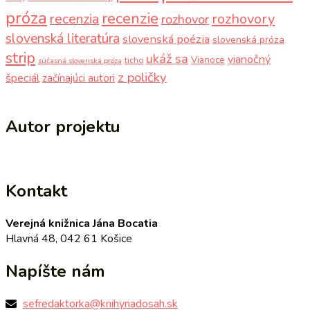
próza
recenzie
recenzia
rozhovory
rozhovor
slovenská literatúra
slovenská poézia
slovenská próza
strip
ukáž sa
vianočný
Vianoce
ticho
súčasná slovenská próza
z poličky
špeciál
začínajúci autori
Autor projektu
Kontakt
Verejná knižnica Jána Bocatia
Hlavná 48, 042 61 Košice
Napíšte nám
sefredaktorka@knihynadosah.sk