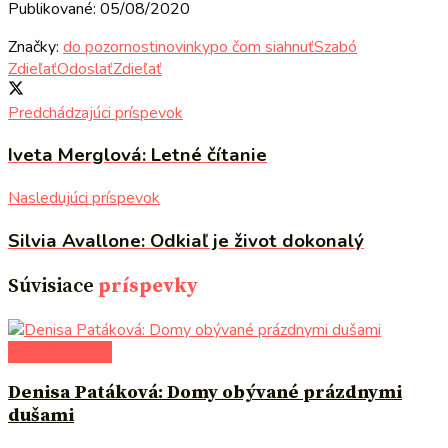
Publikované: 05/08/2020
Značky:
do pozornosti
novinky
po čom siahnuť
Szabó
Zdieľať
Odoslať
Zdieľať
Predchádzajúci príspevok
Iveta Merglová: Letné čítanie
Nasledujúci príspevok
Silvia Avallone: Odkiaľ je život dokonalý
Súvisiace
príspevky
po čom siahnuť
Denisa Patáková: Domy obývané prázdnymi
dušami