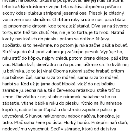
myslieť na bábiku. Skúša si pospevovať, ale jej hlas sa zlomí,
lebo každým kúskom svojho tela načúva útrpnému pišťaniu,
akoby kdesi plakala strápená jesenná osa. Piesok je chladný,
vonia zeminou, slimákmi. Chrbtom ruky si utrie nos, pach blata
jej pripomenie cintorín, kde teraz leží starká. Díva sa na štvorec
torty, iste tiež tak chutí. Nie, nie je to torta, je to hrob. Natrhá
kvety, nastrká ich do piesku, pritom sa dotkne žihľavy,
spočiatku si to nevšimne, no potom ju ruka začne páliť a bolieť.
Strčí si ju do úst, pod zubami jej zaškrípe piesok. Vypľuje ho,
ruku strčí do kôpky, najprv chladí, potom drsne driape, páli ešte
viac. Bábika kvíli, dievčatko na ňu pozrie, uškrnie sa. To kvôli nej
ju bolí ruka. Je to jej vina! Oboma rukami začne hrabať, pritom
sipí bábike: čuš, sama si za to môžeš, sama si za to môžeš,
hanbi sa. Keď už je jama dosť hlboká, vloží do nej bábiku,
zahrabe ju. Jedna ruka, tá s červenou retiazkou, stále trčí zo
zeme. Dievčatko z nej stiahne náramok, natiahne si ho na
zápästie, vtisne bábike ruku do piesku, rýchlo na ňu nahrabe
kopček, riadne ho pritľapká a do stredu zapichne palicu, je
udychčaná. S hlavou naklonenou nabok načúva, konečne, je
ticho. Plač siaha žene po ústa. Horký, horúci. Prilepí si naň dlaň,
nedovolí mu vybuchnúť. Sedí v záhrade, ktorú od detstva