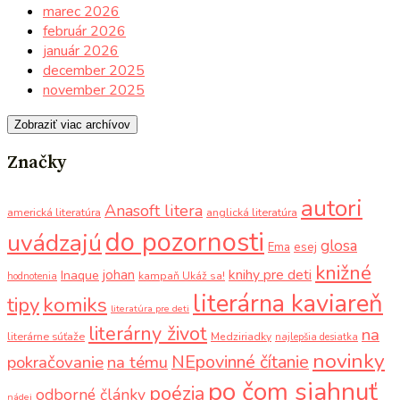
marec 2026
február 2026
január 2026
december 2025
november 2025
Zobraziť viac archívov
Značky
autori
Anasoft litera
americká literatúra
anglická literatúra
do pozornosti
uvádzajú
glosa
Ema
esej
knižné
knihy pre deti
johan
Inaque
kampaň Ukáž sa!
hodnotenia
literárna kaviareň
komiks
tipy
literatúra pre deti
literárny život
na
literárne súťaže
Medziriadky
najlepšia desiatka
novinky
NEpovinné čítanie
pokračovanie
na tému
po čom siahnuť
poézia
odborné články
nádej