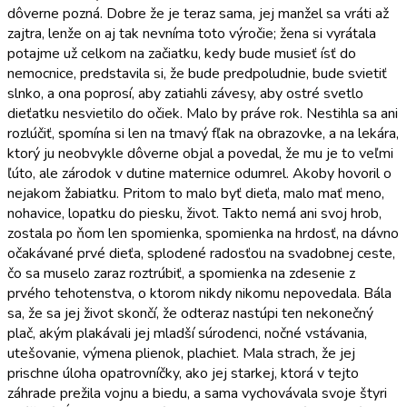
dôverne pozná. Dobre že je teraz sama, jej manžel sa vráti až
zajtra, lenže on aj tak nevníma toto výročie; žena si vyrátala
potajme už celkom na začiatku, kedy bude musieť ísť do
nemocnice, predstavila si, že bude predpoludnie, bude svietiť
slnko, a ona poprosí, aby zatiahli závesy, aby ostré svetlo
dieťatku nesvietilo do očiek. Malo by práve rok. Nestihla sa ani
rozlúčiť, spomína si len na tmavý fľak na obrazovke, a na lekára,
ktorý ju neobvykle dôverne objal a povedal, že mu je to veľmi
ľúto, ale zárodok v dutine maternice odumrel. Akoby hovoril o
nejakom žabiatku. Pritom to malo byť dieťa, malo mať meno,
nohavice, lopatku do piesku, život. Takto nemá ani svoj hrob,
zostala po ňom len spomienka, spomienka na hrdosť, na dávno
očakávané prvé dieťa, splodené radosťou na svadobnej ceste,
čo sa muselo zaraz roztrúbiť, a spomienka na zdesenie z
prvého tehotenstva, o ktorom nikdy nikomu nepovedala. Bála
sa, že sa jej život skončí, že odteraz nastúpi ten nekonečný
plač, akým plakávali jej mladší súrodenci, nočné vstávania,
utešovanie, výmena plienok, plachiet. Mala strach, že jej
prischne úloha opatrovníčky, ako jej starkej, ktorá v tejto
záhrade prežila vojnu a biedu, a sama vychovávala svoje štyri