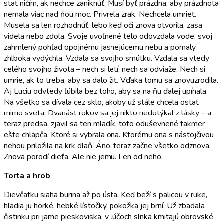
stať ničím, ak nechce zaniknúť. Musí byť prázdna, aby prázdnota
nemala viac nad ňou moc. Privrela zrak. Nechcela umrieť.
Musela sa len rozhodnúť, lebo keď oči znova otvorila, zasa
videla nebo zdola. Svoje uvoľnené telo odovzdala vode, svoj
zahmlený pohľad opojnému jasnejúcemu nebu a pomaly
zhlboka vydýchla. Vzdala sa svojho smútku. Vzdala sa vtedy
celého svojho života – nech si letí, nech sa odviaže. Nech si
umrie, ak to treba, aby sa dalo žiť. Vďaka tomu sa znovuzrodila.
Aj Luciu odvtedy ľúbila bez toho, aby sa na ňu ďalej upínala.
Na všetko sa dívala cez sklo, akoby už stále chcela ostať
mimo sveta. Dvanásť rokov sa jej nikto nedotýkal z lásky – a
teraz predsa, zjavil sa ten mladík, toto oduševnené takmer
ešte chlapča. Ktoré si vybrala ona. Ktorému ona s nástojčivou
nehou priložila na krk dlaň. Áno, teraz začne všetko odznova.
Znova porodí dieťa. Ale nie jemu. Len od neho.
Torta a hrob
Dievčatku siaha burina až po ústa. Keď beží s palicou v ruke,
hladia ju horké, hebké lístočky, pokožka jej brní. Už zbadala
čistinku pri jame pieskoviska, v lúčoch slnka kmitajú obrovské