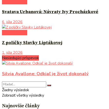
po čom siahnuť
Svatava Urbanová: Návraty Ivy Procházkové
6. júla 2026
po čom siahnuť
Z poličky Slavky Liptákovej
1. júla 2026
Nasledujúci príspevok
Silvia Avallone: Odkiaľ je život dokonalý
Žiadny výsledok
Zobraziť všetky výsledky
Najnovšie články