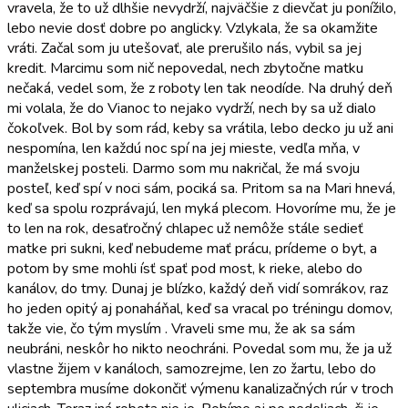
vravela, že to už dlhšie nevydrží, najväčšie z dievčat ju ponížilo,
lebo nevie dosť dobre po anglicky. Vzlykala, že sa okamžite
vráti. Začal som ju utešovať, ale prerušilo nás, vybil sa jej
kredit. Marcimu som nič nepovedal, nech zbytočne matku
nečaká, vedel som, že z roboty len tak neodíde. Na druhý deň
mi volala, že do Vianoc to nejako vydrží, nech by sa už dialo
čokoľvek. Bol by som rád, keby sa vrátila, lebo decko ju už ani
nespomína, len každú noc spí na jej mieste, vedľa mňa, v
manželskej posteli. Darmo som mu nakričal, že má svoju
posteľ, keď spí v noci sám, pociká sa. Pritom sa na Mari hnevá,
keď sa spolu rozprávajú, len myká plecom. Hovoríme mu, že je
to len na rok, desaťročný chlapec už nemôže stále sedieť
matke pri sukni, keď nebudeme mať prácu, prídeme o byt, a
potom by sme mohli ísť spať pod most, k rieke, alebo do
kanálov, do tmy. Dunaj je blízko, každý deň vidí somrákov, raz
ho jeden opitý aj ponaháňal, keď sa vracal po tréningu domov,
takže vie, čo tým myslím . Vraveli sme mu, že ak sa sám
neubráni, neskôr ho nikto neochráni. Povedal som mu, že ja už
vlastne žijem v kanáloch, samozrejme, len zo žartu, lebo do
septembra musíme dokončiť výmenu kanalizačných rúr v troch