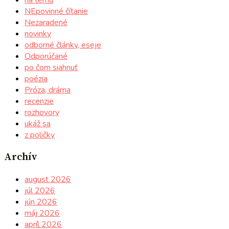
NEpovinné čítanie
Nezaradené
novinky
odborné články, eseje
Odporúčané
po čom siahnuť
poézia
Próza, dráma
recenzie
rozhovory
ukáž sa
z poličky
Archív
august 2026
júl 2026
jún 2026
máj 2026
apríl 2026