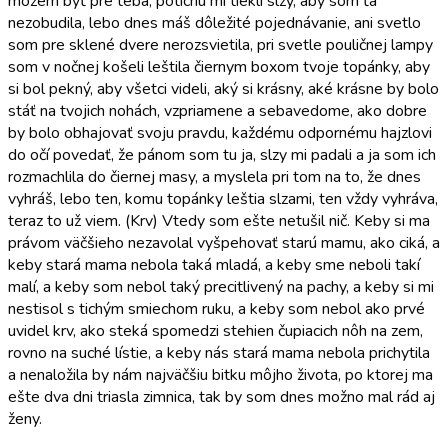
môžem byť pre teba, potichu mi tiekli slzy, aby som ťa
nezobudila, lebo dnes máš dôležité pojednávanie, ani svetlo
som pre sklené dvere nerozsvietila, pri svetle pouličnej lampy
som v nočnej košeli leštila čiernym boxom tvoje topánky, aby
si bol pekný, aby všetci videli, aký si krásny, aké krásne by bolo
stáť na tvojich nohách, vzpriamene a sebavedome, ako dobre
by bolo obhajovať svoju pravdu, každému odpornému hajzlovi
do očí povedať, že pánom som tu ja, slzy mi padali a ja som ich
rozmachlila do čiernej masy, a myslela pri tom na to, že dnes
vyhráš, lebo ten, komu topánky leštia slzami, ten vždy vyhráva,
teraz to už viem. (Krv) Vtedy som ešte netušil nič. Keby si ma
právom väčšieho nezavolal vyšpehovať starú mamu, ako ciká, a
keby stará mama nebola taká mladá, a keby sme neboli takí
malí, a keby som nebol taký precitlivený na pachy, a keby si mi
nestisol s tichým smiechom ruku, a keby som nebol ako prvé
uvidel krv, ako steká spomedzi stehien čupiacich nôh na zem,
rovno na suché lístie, a keby nás stará mama nebola prichytila
a nenaložila by nám najväčšiu bitku môjho života, po ktorej ma
ešte dva dni triasla zimnica, tak by som dnes možno mal rád aj
ženy.