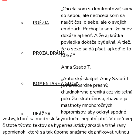
„Chcela som sa konfrontovať sama
so sebou, ale nechcela som sa
naučiť čosi o sebe, ale o svojich
POÉZIA
emóciách. Pochopila som, že hnev
dokáže aj liečiť. A že aj krátka
poviedka dokáže byť silná. A tiež,
že o sexe sa dá písať, aj keď je to
PRÓZA, DRÁMA
ťažké.“
Anna Szabó T.
„Autorský skalpel Anny Szabó T.
KOMENTÁRE A GLOSY
je nemilosrdne presný,
chladnokrvne preniká cez viditeľnú
pokožku skutočnosti, zbavuje ju
mastnoty mnohoročných
kopromisov, aby odkryl spodné
UKÁŽ SA
vrstvy, ktoré sa medzi slušnými ľuďmi nepatrí jatriť. V oceľovej
čistote týchto textov sa hyperrealisticky zrkadlia tržné rany
spomienok, ktoré sa tak úporne snažíme dezinfikovať rutinou