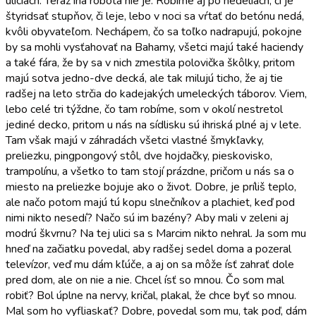
uliciach. Teraz iná robota nie je. Robíme aj po nedeliach, či je
štyridsať stupňov, či leje, lebo v noci sa vŕtať do betónu nedá,
kvôli obyvateľom. Nechápem, čo sa toľko nadrapujú, pokojne
by sa mohli vysťahovať na Bahamy, všetci majú také haciendy
a také fára, že by sa v nich zmestila polovička škôlky, pritom
majú sotva jedno-dve decká, ale tak milujú ticho, že aj tie
radšej na leto strčia do kadejakých umeleckých táborov. Viem,
lebo celé tri týždne, čo tam robíme, som v okolí nestretol
jediné decko, pritom u nás na sídlisku sú ihriská plné aj v lete.
Tam však majú v záhradách všetci vlastné šmykľavky,
preliezku, pingpongový stôl, dve hojdačky, pieskovisko,
trampolínu, a všetko to tam stojí prázdne, pričom u nás sa o
miesto na preliezke bojuje ako o život. Dobre, je príliš teplo,
ale načo potom majú tú kopu slnečníkov a plachiet, keď pod
nimi nikto nesedí? Načo sú im bazény? Aby mali v zeleni aj
modrú škvrnu? Na tej ulici sa s Marcim nikto nehral. Ja som mu
hneď na začiatku povedal, aby radšej sedel doma a pozeral
televízor, veď mu dám kľúče, a aj on sa môže ísť zahrať dole
pred dom, ale on nie a nie. Chcel ísť so mnou. Čo som mal
robiť? Bol úplne na nervy, kričal, plakal, že chce byť so mnou.
Mal som ho vyfliaskať? Dobre, povedal som mu, tak poď, dám