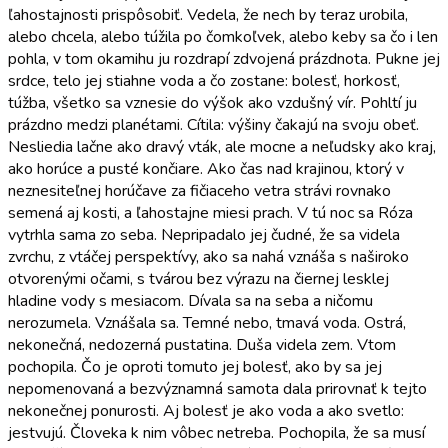
ľahostajnosti prispôsobiť. Vedela, že nech by teraz urobila,
alebo chcela, alebo túžila po čomkoľvek, alebo keby sa čo i len
pohla, v tom okamihu ju rozdrapí zdvojená prázdnota. Pukne jej
srdce, telo jej stiahne voda a čo zostane: bolesť, horkosť,
túžba, všetko sa vznesie do výšok ako vzdušný vír. Pohltí ju
prázdno medzi planétami. Cítila: výšiny čakajú na svoju obeť.
Nesliedia lačne ako dravý vták, ale mocne a neľudsky ako kraj,
ako horúce a pusté končiare. Ako čas nad krajinou, ktorý v
neznesiteľnej horúčave za fičiaceho vetra strávi rovnako
semená aj kosti, a ľahostajne miesi prach. V tú noc sa Róza
vytrhla sama zo seba. Nepripadalo jej čudné, že sa videla
zvrchu, z vtáčej perspektívy, ako sa nahá vznáša s naširoko
otvorenými očami, s tvárou bez výrazu na čiernej lesklej
hladine vody s mesiacom. Dívala sa na seba a ničomu
nerozumela. Vznášala sa. Temné nebo, tmavá voda. Ostrá,
nekonečná, nedozerná pustatina. Duša videla zem. Vtom
pochopila. Čo je oproti tomuto jej bolesť, ako by sa jej
nepomenovaná a bezvýznamná samota dala prirovnať k tejto
nekonečnej ponurosti. Aj bolesť je ako voda a ako svetlo:
jestvujú. Človeka k nim vôbec netreba. Pochopila, že sa musí