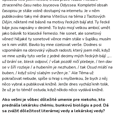
ztraceného času
nebo Joyceova
Odyssea
. Kompletní obsah
časopisu je stále volně dostupný na internetu. Je v něm
publikováno taky mé drama
Vitellius
na téma z Tacitových
Dějin
, některé mé básně na motivy řeckých bájí atd. Ty řecké
báje jsou napsány v decimě. To bylo mojí velkou ambicí, umět
jako básník to klasické řemeslo. Ne sonet, ale sonetový
věnec! Nějaké ty sonetové věnce mám stále v šuplíku, musím
se k nim vrátit. Bavilo by mne cizelovat verše. Dodnes si
vzpomínám na obrovský výbuch radosti, který jsem měl, když
ve mne uzrály tyto verše z jedné decimy mých řeckých bájí: „…
už brání se, blesk odpoví,
/
však pozdě ničí plebeje,
/
ten dav
se v šíři rozleje
/
a hubením je nezhuben,
/
tak Osud mlátí na
buben,
/
když silný slabým svržen je.
“ Ale Téma už
pokračovat nebude, spíše si hraji s myšlenkou, že bych z něj
něco vybral a publikoval knižně. Jenže dnes vychází knih tolik,
že už je to téměř ostuda, když někdo něco vydává knižně.
Ako veľmi je vôbec dôležité umenie pre niekoho, kto
prednáša lekársku chémiu, bunkovú biológiu a pod. Dá
sa zvážiť dôležitosť literárnej vedy a lekárskej vedy?