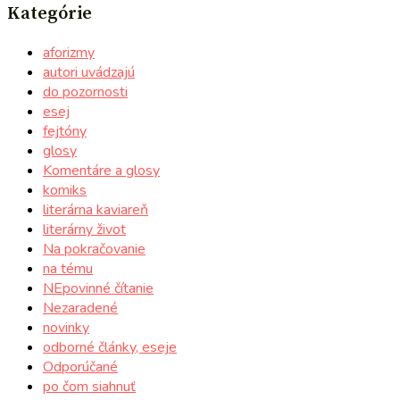
Kategórie
aforizmy
autori uvádzajú
do pozornosti
esej
fejtóny
glosy
Komentáre a glosy
komiks
literárna kaviareň
literárny život
Na pokračovanie
na tému
NEpovinné čítanie
Nezaradené
novinky
odborné články, eseje
Odporúčané
po čom siahnuť