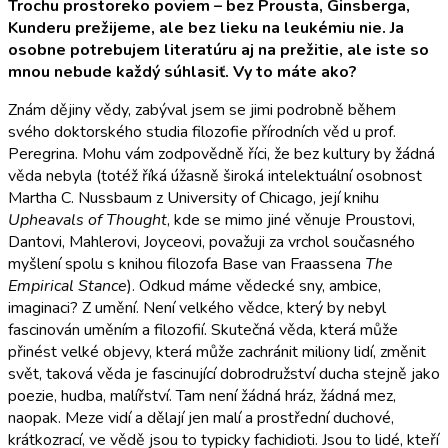
Trochu prostoreko poviem – bez Prousta, Ginsberga,
Kunderu prežijeme, ale bez lieku na leukémiu nie. Ja
osobne potrebujem literatúru aj na prežitie, ale iste so
mnou nebude každý súhlasiť. Vy to máte ako?
Znám dějiny vědy, zabýval jsem se jimi podrobně během
svého doktorského studia filozofie přírodních věd u prof.
Peregrina. Mohu vám zodpovědně říci, že bez kultury by žádná
věda nebyla (totéž říká úžasně široká intelektuální osobnost
Martha C. Nussbaum z University of Chicago, její knihu
Upheavals of Thought
, kde se mimo jiné věnuje Proustovi,
Dantovi, Mahlerovi, Joyceovi, považuji za vrchol současného
myšlení spolu s knihou filozofa Base van Fraassena
The
Empirical Stance
). Odkud máme vědecké sny, ambice,
imaginaci? Z umění. Není velkého vědce, který by nebyl
fascinován uměním a filozofií. Skutečná věda, která může
přinést velké objevy, která může zachránit miliony lidí, změnit
svět, taková věda je fascinující dobrodružství ducha stejně jako
poezie, hudba, malířství. Tam není žádná hráz, žádná mez,
naopak. Meze vidí a dělají jen malí a prostřední duchové,
krátkozrací, ve vědě jsou to typicky fachidioti. Jsou to lidé, kteří