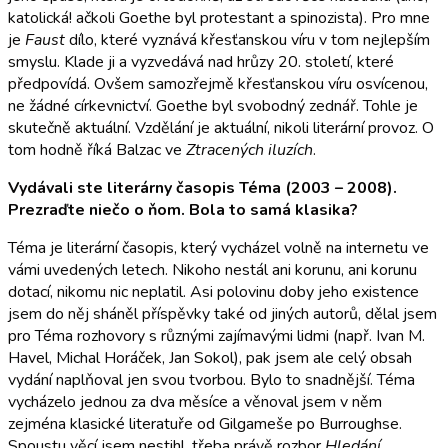
katolická! ačkoli Goethe byl protestant a spinozista). Pro mne
je
Faust
dílo, které vyznává křesťanskou víru v tom nejlepším
smyslu. Klade ji a vyzvedává nad hrůzy 20. století, které
předpovídá. Ovšem samozřejmě křesťanskou víru osvícenou,
ne žádné církevnictví. Goethe byl svobodný zednář. Tohle je
skutečně aktuální. Vzdělání je aktuální, nikoli literární provoz. O
tom hodně říká Balzac ve
Ztracených iluzích
.
Vydávali ste literárny časopis Téma (2003 – 2008).
Prezraďte niečo o ňom. Bola to samá klasika?
Téma je literární časopis, který vycházel volně na internetu ve
vámi uvedených letech. Nikoho nestál ani korunu, ani korunu
dotací, nikomu nic neplatil. Asi polovinu doby jeho existence
jsem do něj sháněl příspěvky také od jiných autorů, dělal jsem
pro Téma rozhovory s různými zajímavými lidmi (např. Ivan M.
Havel, Michal Horáček, Jan Sokol), pak jsem ale celý obsah
vydání naplňoval jen svou tvorbou. Bylo to snadnější. Téma
vycházelo jednou za dva měsíce a věnoval jsem v něm
zejména klasické literatuře od Gilgameše po Burroughse.
Spoustu věcí jsem nestihl, třeba právě rozbor
Hledání