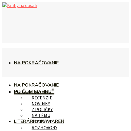
NA POKRAČOVANIE
NA POKRAČOVANIE
PO ČOM SIAHNUŤ
PO ČOM SIAHNUŤ
RECENZIE
NOVINKY
Z POLIČKY
NA TÉMU
LITERÁRNA KAVIAREŇ
RECENZIE
ROZHOVORY