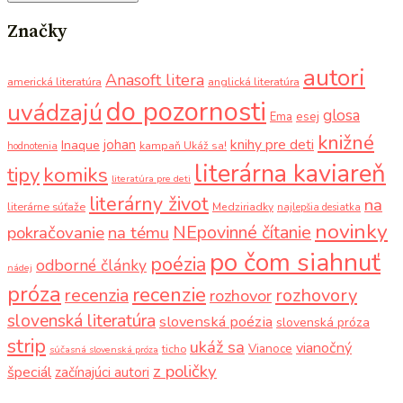
Značky
autori
Anasoft litera
americká literatúra
anglická literatúra
do pozornosti
uvádzajú
glosa
Ema
esej
knižné
knihy pre deti
johan
Inaque
kampaň Ukáž sa!
hodnotenia
literárna kaviareň
komiks
tipy
literatúra pre deti
literárny život
na
literárne súťaže
Medziriadky
najlepšia desiatka
novinky
NEpovinné čítanie
pokračovanie
na tému
po čom siahnuť
poézia
odborné články
nádej
próza
recenzie
recenzia
rozhovory
rozhovor
slovenská literatúra
slovenská poézia
slovenská próza
strip
ukáž sa
vianočný
Vianoce
ticho
súčasná slovenská próza
z poličky
špeciál
začínajúci autori