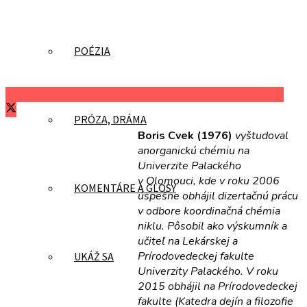
POÉZIA
Zdieľať na Facebooku
Zdieľať na Twitteri
Zdieľať na LinkedIn
PRÓZA, DRÁMA
Boris Cvek
(1976)
vyštudoval
anorganickú chémiu na
Univerzite Palackého
v Olomouci, kde v roku 2006
KOMENTÁRE A GLOSY
úspešne obhájil dizertačnú prácu
v odbore koordinačná chémia
niklu. Pôsobil ako výskumník a
učiteľ na Lekárskej a
Prírodovedeckej fakulte
UKÁŽ SA
Univerzity Palackého. V roku
2015 obhájil na Prírodovedeckej
fakulte (Katedra dejín a filozofie