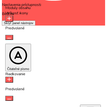
Nastavenia prístupnosti
Moduly obsahu
Veľkosť ikony
Beží na
OneTap
Skryť panel nástrojov
Predvolené
Čitateľné písmo
Riadkovanie
Predvolené