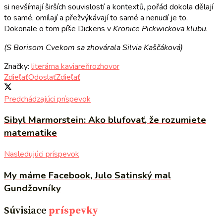
si nevšímají širších souvislostí a kontextů, pořád dokola dělají
to samé, omílají a přežvýkávají to samé a nenudí je to.
Dokonale o tom píše Dickens v
Kronice Pickwickova klubu
.
(S Borisom Cvekom sa zhovárala Silvia Kaščáková)
Značky:
literárna kaviareň
rozhovor
Zdieľať
Odoslať
Zdieľať
Predchádzajúci príspevok
Sibyl Marmorstein: Ako blufovať, že rozumiete
matematike
Nasledujúci príspevok
My máme Facebook, Julo Satinský mal
Gundžovníky
Súvisiace
príspevky