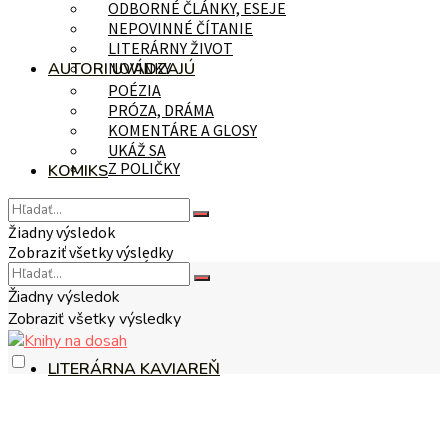
ODBORNÉ ČLÁNKY, ESEJE
NEPOVINNÉ ČÍTANIE
LITERÁRNY ŽIVOT
AUTORI UVÁDZAJÚ
NOVINKY
POÉZIA
PRÓZA, DRÁMA
KOMENTÁRE A GLOSY
UKÁŽ SA
Z POLIČKY
KOMIKS
Žiadny výsledok
Zobraziť všetky výsledky
NA TÉMU
Žiadny výsledok
Zobraziť všetky výsledky
LITERÁRNA KAVIAREŇ