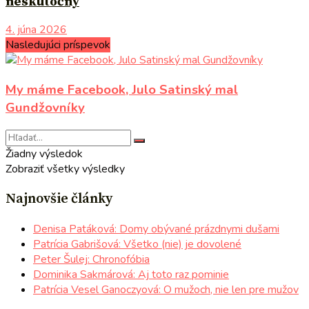
neskutočný
4. júna 2026
Nasledujúci príspevok
My máme Facebook, Julo Satinský mal
Gundžovníky
Žiadny výsledok
Zobraziť všetky výsledky
Najnovšie články
Denisa Patáková: Domy obývané prázdnymi dušami
Patrícia Gabrišová: Všetko (nie) je dovolené
Peter Šulej: Chronofóbia
Dominika Sakmárová: Aj toto raz pominie
Patrícia Vesel Ganoczyová: O mužoch, nie len pre mužov