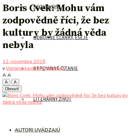
Boris Cvek: Mohu vám
ROZHOVORY
zodpovědně říci, že bez
kultury by žádná věda
ODBORNÉ ČLÁNKY, ESEJE
nebyla
12. novembra 2018
v
literárna kaviareň
,
rozhovory
NEPOVINNÉ ČÍTANIE
A
A
A
A
Obnoviť
LITERÁRNY ŽIVOT
AUTORI UVÁDZAJÚ