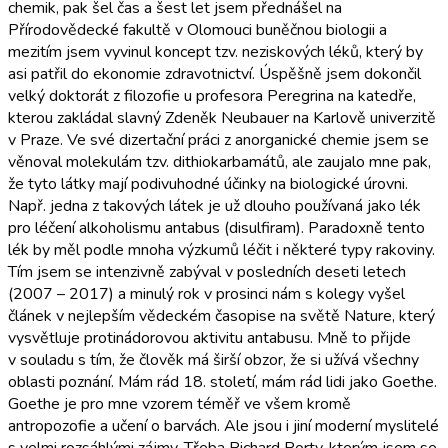
chemik, pak šel čas a šest let jsem přednášel na
Přírodovědecké fakultě v Olomouci buněčnou biologii a
mezitím jsem vyvinul koncept tzv. neziskových léků, který by
asi patřil do ekonomie zdravotnictví. Úspěšně jsem dokončil
velký doktorát z filozofie u profesora Peregrina na katedře,
kterou zakládal slavný Zdeněk Neubauer na Karlově univerzitě
v Praze. Ve své dizertační práci z anorganické chemie jsem se
věnoval molekulám tzv. dithiokarbamátů, ale zaujalo mne pak,
že tyto látky mají podivuhodné účinky na biologické úrovni.
Např. jedna z takových látek je už dlouho používaná jako lék
pro léčení alkoholismu antabus (disulfiram). Paradoxně tento
lék by měl podle mnoha výzkumů léčit i některé typy rakoviny.
Tím jsem se intenzivně zabýval v posledních deseti letech
(2007 – 2017) a minulý rok v prosinci nám s kolegy vyšel
článek v nejlepším vědeckém časopise na světě Nature, který
vysvětluje protinádorovou aktivitu antabusu. Mně to přijde
v souladu s tím, že člověk má širší obzor, že si užívá všechny
oblasti poznání. Mám rád 18. století, mám rád lidi jako Goethe.
Goethe je pro mne vzorem téměř ve všem kromě
antropozofie a učení o barvách. Ale jsou i jiní moderní myslitelé
s velmi rozsáhlými zájmy. Třeba Richard Rorty, kterým jsem se