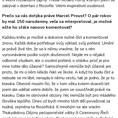
zabýval v dizertaci z filozofie. Velmi inspirativní osobnost.
Prečo sa vás dotýka práve Marcel Proust? O pár rokov
by mal 150 narodeniny, veľa sa interpretoval, je možné
ešte ho stále nanovo komentovať?
Každou knihu je možné a dokonce nutné číst a komentovat
znovu. Každá doba potřebuje svůj výklad, svůj pohled. Umění
je právě živé tím, že se k němu vracíme, že se s ním
vyrovnáváme podle svých zkušeností. Nejde mi o nějaké
odborné studium, ale o osobní pohled, o otázku: proč je pro
mne tohle dílo úžasné? Samozřejmě nemůže být úžasné jen
proto, že mi o něm někdo řekl ve škole. A když ho budu číst a
nebude se mi líbit, nenajdu k němu cestu, tak je jedno, že je to
klasika. Obecně musím říci, že v tom věku kolem dvaceti let
jsem ale udělal velmi dobře, že jsem se soustředil právě na
klasiku. Dala mi obrovské obzory. Nic nemůže být pro mladého
člověka lepšího. Dnes už bych mnoho těch děl považoval za
nudná, zejména ta filozofická. K mnohým se ale vracím.
Thukydidovy
Dějiny peloponéské války
či Ciceronovy
Řeči