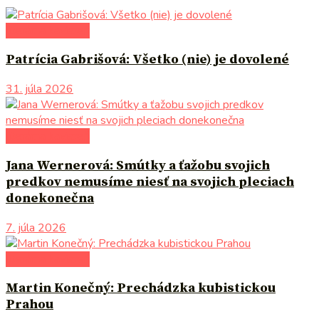
literárna kaviareň
Patrícia Gabrišová: Všetko (nie) je dovolené
31. júla 2026
literárna kaviareň
Jana Wernerová: Smútky a ťažobu svojich
predkov nemusíme niesť na svojich pleciach
donekonečna
7. júla 2026
literárna kaviareň
Martin Konečný: Prechádzka kubistickou
Prahou