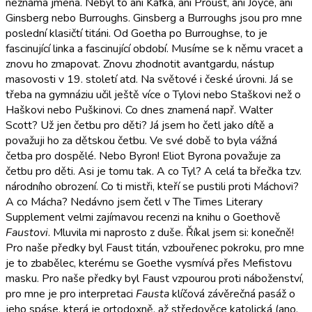
neznámá jména. Nebyl to ani Kafka, ani Proust, ani Joyce, ani
Ginsberg nebo Burroughs. Ginsberg a Burroughs jsou pro mne
poslední klasičtí titáni. Od Goetha po Burroughse, to je
fascinující linka a fascinující období. Musíme se k němu vracet a
znovu ho zmapovat. Znovu zhodnotit avantgardu, nástup
masovosti v 19. století atd. Na světové i české úrovni. Já se
třeba na gymnáziu učil ještě více o Tylovi nebo Staškovi než o
Haškovi nebo Puškinovi. Co dnes znamená např. Walter
Scott? Už jen četbu pro děti? Já jsem ho četl jako dítě a
považuji ho za dětskou četbu. Ve své době to byla vážná
četba pro dospělé. Nebo Byron! Eliot Byrona považuje za
četbu pro děti. Asi je tomu tak. A co Tyl? A celá ta břečka tzv.
národního obrození. Co ti mistři, kteří se pustili proti Máchovi?
A co Mácha? Nedávno jsem četl v The Times Literary
Supplement velmi zajímavou recenzi na knihu o Goethově
Faustovi
. Mluvila mi naprosto z duše. Říkal jsem si: konečně!
Pro naše předky byl Faust titán, vzbouřenec pokroku, pro mne
je to zbabělec, kterému se Goethe vysmívá přes Mefistovu
masku. Pro naše předky byl Faust vzpourou proti náboženství,
pro mne je pro interpretaci
Fausta
klíčová závěrečná pasáž o
jeho spáse, která je ortodoxně, až středověce katolická (ano,