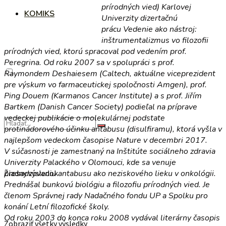
prírodných vied) Karlovej
KOMIKS
Univerzity dizertačnú
prácu Vedenie ako nástroj:
inštrumentalizmus vo filozofii
prírodných vied, ktorú spracoval pod vedením prof.
Peregrina. Od roku 2007 sa v spolupráci s prof.
Raymondem Deshaiesem (Caltech, aktuálne viceprezident
pre výskum vo farmaceutickej spoločnosti Amgen), prof.
Ping Douem (Karmanos Cancer Institute) a s prof. Jiřím
Bartkem (Danish Cancer Society) podieľal na príprave
vedeckej publikácie o molekulárnej podstate
protinádorového účinku antabusu (disulfiramu), ktorá vyšla v
najlepšom vedeckom časopise Nature v decembri 2017.
V súčasnosti je zamestnaný na Inštitúte sociálneho zdravia
Univerzity Palackého v Olomouci, kde sa venuje
presadzovaniu antabusu ako neziskového lieku v onkológii.
Žiadny výsledok
Prednášal bunkovú biológiu a filozofiu prírodných vied. Je
členom Správnej rady Nadačného fondu UP a Spolku pro
konání Letní filozofické školy.
Od roku 2003 do konca roku 2008 vydával literárny časopis
Zobraziť všetky výsledky