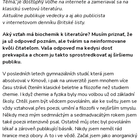
Téma, je dostupný voľne na internete a zameriaval sa na
klasickú svetovú literatúru.
Aktuálne publikuje vedecky a aj ako publicista
v internetovom denníku Britské listy.
Aký vzťah má biochemik k literatúre? Musím priznať, že
ja už odpoveď poznám, ale tvárim sa neinformovane
kvôli čitateľom. Vaša odpoveď ma kedysi dosť
prekvapila a chcem ju takto sprostredkovať aj širšiemu
publiku.
V posledních letech gymnaziálních studií, která jsem
absolvoval v Krnově, i pak na univerzitě jsem mnohem více
času strávil čtením klasické beletrie a filozofie než studiem
chemie. I když chemie a fyzika byly mou volbou už od základní
školy. Chtěl jsem být vědcem povoláním, ale ke světu jsem se
vždy vztahoval přes poezii, umění a filozofii v nejširším smyslu.
Někdy mezi mým sedmnáctým a sedmadvacátým rokem jsem
také poezii intenzivně psal. Ostatně můj otec byl povoláním
lékař a zároveň publikující básník. Nikdy jsem neměl rád
hranice mezi obory. A to i ve vědě. Začal jsem jako anorganický