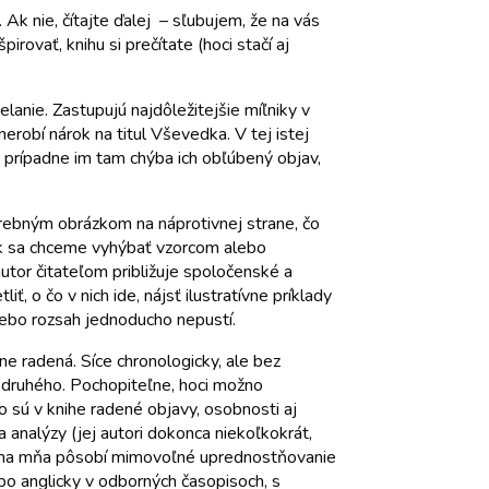
k nie, čítajte ďalej – sľubujem, že na vás
rovať, knihu si prečítate (hoci stačí aj
nie. Zastupujú najdôležitejšie míľniky v
nerobí nárok na titul Vševedka. V tej istej
ť, prípadne im tam chýba ich obľúbený objav,
rebným obrázkom na náprotivnej strane, čo
ak sa chceme vyhýbať vzorcom alebo
or čitateľom približuje spoločenské a
 o čo v nich ide, nájsť ilustratívne príklady
 lebo rozsah jednoducho nepustí.
ne radená. Síce chronologicky, ale bez
 druhého. Pochopiteľne, hoci možno
 sú v knihe radené objavy, osobnosti aj
 analýzy (jej autori dokonca niekoľkokrát,
o na mňa pôsobí mimovoľné uprednostňovanie
po anglicky v odborných časopisoch, s