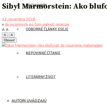
Sibyl Marmorstein: Ako bluf
ROZHOVORY
12. novembra 2018
v
do pozornosti
,
po čom siahnuť
,
recenzie
ODBORNÉ ČLÁNKY, ESEJE
A
A
A
A
Obnoviť
NEPOVINNÉ ČÍTANIE
LITERÁRNY ŽIVOT
AUTORI UVÁDZAJÚ