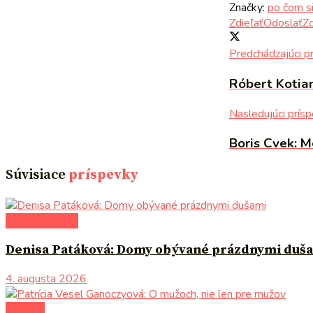
Značky:
po čom s
Zdieľať
Odoslať
Zd
Predchádzajúci p
Róbert Kotian
Nasledujúci prís
Boris Cvek: M
Súvisiace
príspevky
po čom siahnuť
Denisa Patáková: Domy obývané prázdnymi duš
4. augusta 2026
na tému