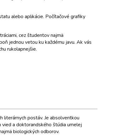
atu alebo aplikácie. Počítačové grafiky
stráciami, cez študentov najmä
aspoň jednou vetou ku každému javu. Ak vás
chu rukolapnejšie.
ch literárnych postáv. Je absolventkou
ch vied a doktorandského štúdia umelej
 najmä biologických odborov.