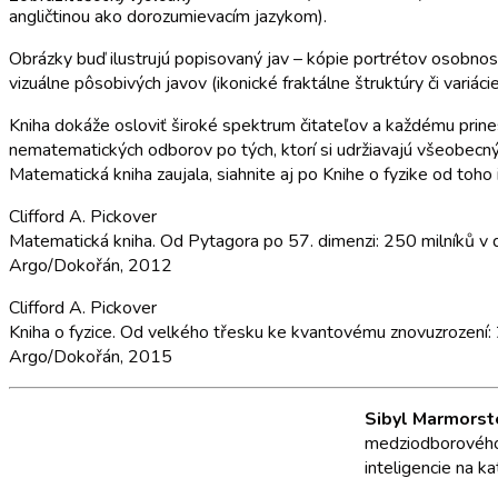
angličtinou ako dorozumievacím jazykom).
Obrázky buď ilustrujú popisovaný jav – kópie portrétov osobnos
vizuálne pôsobivých javov (ikonické fraktálne štruktúry či variác
Kniha dokáže osloviť široké spektrum čitateľov a každému prines
nematematických odborov po tých, ktorí si udržiavajú všeobecný
Matematická kniha zaujala, siahnite aj po Knihe o fyzike od toho 
Clifford A. Pickover
Matematická kniha. Od Pytagora po 57. dimenzi: 250 milníků v 
Argo/Dokořán, 2012
Clifford A. Pickover
Kniha o fyzice. Od velkého třesku ke kvantovému znovuzrození: 2
Argo/Dokořán, 2015
Sibyl Marmorst
medziodborového š
inteligencie na k