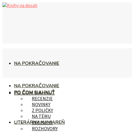
NA POKRAČOVANIE
NA POKRAČOVANIE
PO ČOM SIAHNUŤ
PO ČOM SIAHNUŤ
RECENZIE
NOVINKY
Z POLIČKY
NA TÉMU
LITERÁRNA KAVIAREŇ
RECENZIE
ROZHOVORY