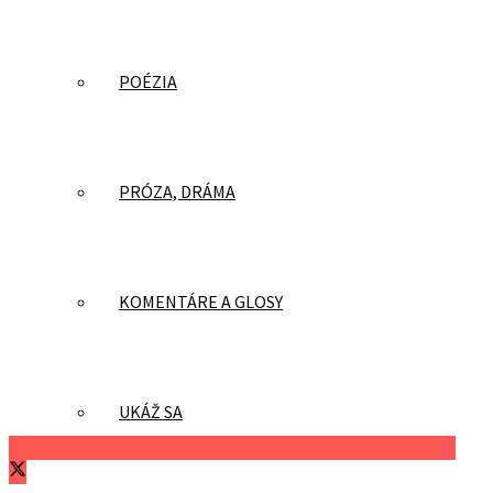
POÉZIA
PRÓZA, DRÁMA
KOMENTÁRE A GLOSY
UKÁŽ SA
Zdieľať na Facebooku
Zdieľať na Twitteri
Zdieľať na LinkedIn