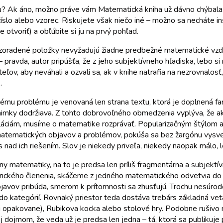
? Ak áno, možno práve vám Matematická kniha už dávno chýbala. A
íslo alebo vzorec. Riskujete však niečo iné – možno sa necháte inšpi
 otvoriť) a obľúbite si ju na prvý pohľad.
 zoradené položky nevyžadujú žiadne predbežné matematické vzdela
pravda, autor pripúšťa, že z jeho subjektívneho hľadiska, lebo si 
eľov, aby neváhali a ozvali sa, ak v knihe natrafia na nezrovnalos
.
u problému je venovaná len strana textu, ktorá je doplnená fa
ýnimky dodržiava. Z tohto dobrovoľného obmedzenia vyplýva, že 
ciám, musíme o matematike rozprávať. Popularizačným štýlom aut
matematických objavov a problémov, pokúša sa bez žargónu vysvetliť,
 nad ich riešením. Slov je niekedy priveľa, niekedy naopak málo,
ny matematiky, na to je predsa len príliš fragmentárna a subjektív
rického členenia, skáčeme z jedného matematického odvetvia do
javov pribúda, smerom k prítomnosti sa zhusťujú. Trochu nesúrodo
do kategórií. Rovnaký priestor teda dostáva trebárs základná veta
 opakovane), Rubikova kocka alebo stolové hry. Podobne rušiv
dojmom, že veda už je predsa len jedna – tá, ktorá sa publikuje 