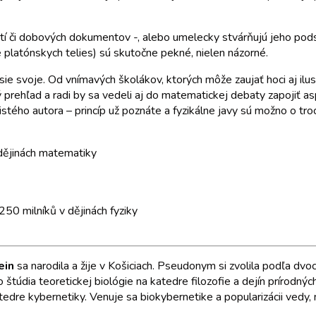
tí či dobových dokumentov -, alebo umelecky stvárňujú jeho podst
ie platónskych telies) sú skutočne pekné, nielen názorné.
ie svoje. Od vnímavých školákov, ktorých môže zaujať hoci aj ilu
 prehľad a radi by sa vedeli aj do matematickej debaty zapojiť 
istého autora – princíp už poznáte a fyzikálne javy sú možno o tro
dějinách matematiky
50 milníků v dějinách fyziky
ein
sa narodila a žije v Košiciach. Pseudonym si zvolila podľa dvo
túdia teoretickej biológie na katedre filozofie a dejín prírodný
atedre kybernetiky. Venuje sa biokybernetike a popularizácii vedy,