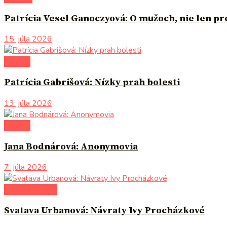
Patrícia Vesel Ganoczyová: O mužoch, nie len p
15. júla 2026
novinky
Patrícia Gabrišová: Nízky prah bolesti
13. júla 2026
novinky
Jana Bodnárová: Anonymovia
7. júla 2026
po čom siahnuť
Svatava Urbanová: Návraty Ivy Procházkové