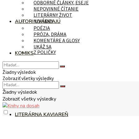
ODBORNÉ ČLÁNKY, ESEJE
NEPOVINNÉ ČÍTANIE
LITERÁRNY ŽIVOT
AUTORI UVÁDZAJÚ
NOVINKY
POÉZIA
PRÓZA, DRÁMA
KOMENTÁRE A GLOSY
UKÁŽ SA
Z POLIČKY
KOMIKS
Žiadny výsledok
Zobraziť všetky výsledky
NA TÉMU
Žiadny výsledok
Zobraziť všetky výsledky
LITERÁRNA KAVIAREŇ