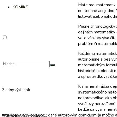
Máte radi matematiku
KOMIKS
nestriehne ani jedno č
listovať alebo náhodne
Prísne chronologicky
dejinách matematiky – 
vete však vyzýva čitat
problém či matematik
Každému matematickém
autor prísne a bez v
matematickým formulá
historické okolnosti 
a sprostredkovať úžas
Kniha nenahrádza deji
Žiadny výsledok
systematického histo
nespravodlivo, ako ob
vynálezy nerozlíšené 
keďže sa vyznamenali
americkej vedy a vedcov, dané autorovým domicilom (a možno aj 
Zobraziť všetky výsledky