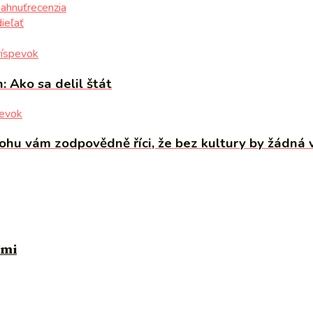
iahnuť
recenzia
ieľať
ríspevok
: Ako sa delil štát
pevok
ohu vám zodpovědně říci, že bez kultury by žádná
ami