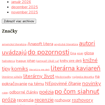
január 2026
december 2025
november 2025
Zobraziť viac archívov
Značky
autori
Anasoft litera
americká literatúra
anglická literatúra
do pozornosti
uvádzajú
glosa
Ema
esej
knižné
knihy pre deti
johan
Inaque
kampaň Ukáž sa!
hodnotenia
literárna kaviareň
komiks
tipy
literatúra pre deti
literárny život
na
literárne súťaže
Medziriadky
najlepšia desiatka
novinky
NEpovinné čítanie
pokračovanie
na tému
po čom siahnuť
poézia
odborné články
nádej
próza
recenzie
recenzia
rozhovory
rozhovor