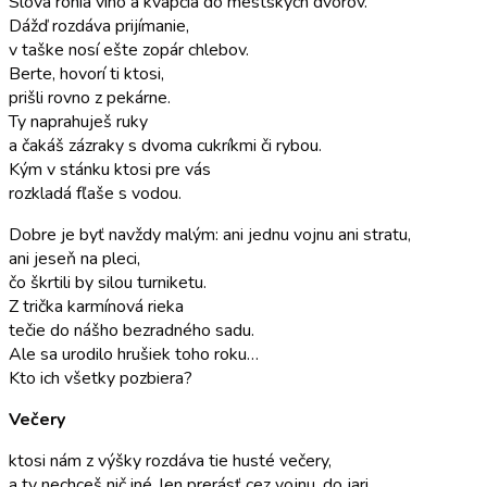
Slová ronia víno a kvapčia do mestských dvorov.
Dážď rozdáva prijímanie,
v taške nosí ešte zopár chlebov.
Berte, hovorí ti ktosi,
prišli rovno z pekárne.
Ty naprahuješ ruky
a čakáš zázraky s dvoma cukríkmi či rybou.
Kým v stánku ktosi pre vás
rozkladá fľaše s vodou.
Dobre je byť navždy malým: ani jednu vojnu ani stratu,
ani jeseň na pleci,
čo škrtili by silou turniketu.
Z trička karmínová rieka
tečie do nášho bezradného sadu.
Ale sa urodilo hrušiek toho roku…
Kto ich všetky pozbiera?
Večery
ktosi nám z výšky rozdáva tie husté večery,
a ty nechceš nič iné, len prerásť cez vojnu, do jari,