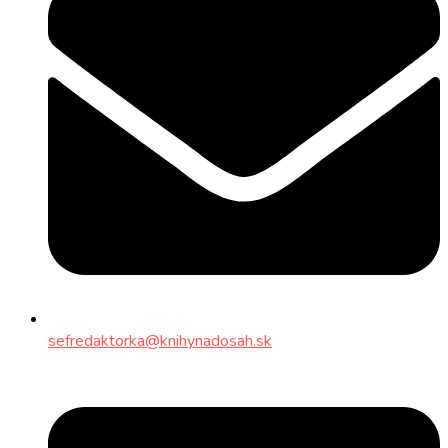
sefredaktorka@knihynadosah.sk