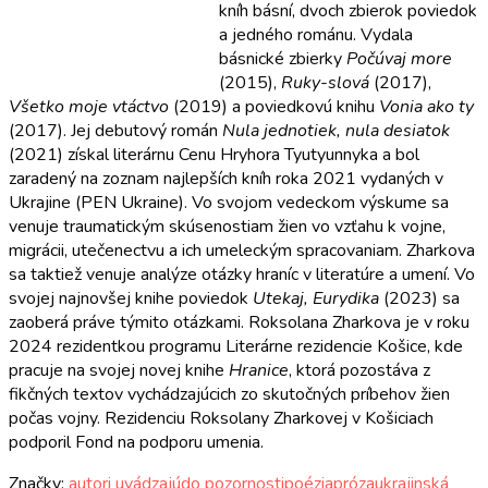
kníh básní, dvoch zbierok poviedok
a jedného románu. Vydala
básnické zbierky
Počúvaj more
(2015),
Ruky-slová
(2017),
Všetko moje vtáctvo
(2019) a poviedkovú knihu
Vonia ako ty
(2017). Jej debutový román
Nula jednotiek, nula desiatok
(2021) získal literárnu Cenu Hryhora Tyutyunnyka a bol
zaradený na zoznam najlepších kníh roka 2021 vydaných v
Ukrajine (PEN Ukraine). Vo svojom vedeckom výskume sa
venuje traumatickým skúsenostiam žien vo vzťahu k vojne,
migrácii, utečenectvu a ich umeleckým spracovaniam. Zharkova
sa taktiež venuje analýze otázky hraníc v literatúre a umení. Vo
svojej najnovšej knihe poviedok
Utekaj, Eurydika
(2023) sa
zaoberá práve týmito otázkami. Roksolana Zharkova je v roku
2024 rezidentkou programu Literárne rezidencie Košice, kde
pracuje na svojej novej knihe
Hranice
, ktorá pozostáva z
fikčných textov vychádzajúcich zo skutočných príbehov žien
počas vojny. Rezidenciu Roksolany Zharkovej v Košiciach
podporil Fond na podporu umenia.
Značky:
autori uvádzajú
do pozornosti
poézia
próza
ukrajinská