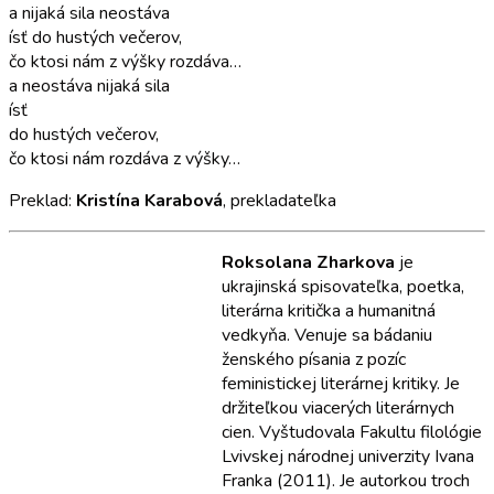
a nijaká sila neostáva
ísť do hustých večerov,
čo ktosi nám z výšky rozdáva…
a neostáva nijaká sila
ísť
do hustých večerov,
čo ktosi nám rozdáva z výšky…
Preklad:
Kristína Karabová
, prekladateľka
Roksolana Zharkova
je
ukrajinská spisovateľka, poetka,
literárna kritička a humanitná
vedkyňa. Venuje sa bádaniu
ženského písania z pozíc
feministickej literárnej kritiky. Je
držiteľkou viacerých literárnych
cien. Vyštudovala Fakultu filológie
Lvivskej národnej univerzity Ivana
Franka (2011). Je autorkou troch