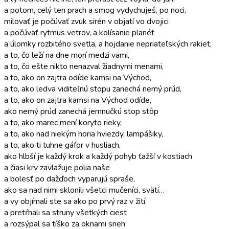
a potom, celý ten prach a smog vydychuješ, po noci,
milovať je počúvať zvuk sirén v objatí vo dvojici
a počúvať rytmus vetrov, a kolísanie planét
a úlomky rozbitého svetla, a hojdanie nepriateľských rakiet,
a to, čo leží na dne morí medzi vami,
a to, čo ešte nikto nenazval žiadnymi menami,
a to, ako on zajtra odíde kamsi na Východ,
a to, ako ledva viditeľnú stopu zanechá nemý prúd,
a to, ako on zajtra kamsi na Východ odíde,
ako nemý prúd zanechá jemnučkú stop stôp
a to, ako marec mení koryto rieky,
a to, ako nad niekým horia hviezdy, lampášiky,
a to, ako ti tuhne gáfor v husliach,
ako hlbší je každý krok a každý pohyb ťažší v kostiach
a čiasi krv zavlažuje polia naše
a bolesť po dažďoch vyparujú spraše,
ako sa nad nimi sklonili všetci mučeníci, svätí…
a vy objímali ste sa ako po prvý raz v žití,
a pretŕhali sa struny všetkých ciest
a rozsýpal sa tíško za oknami sneh