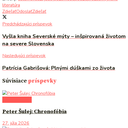
literatúra
Zdieľať
Odoslať
Zdieľať
Predchádzajúci príspevok
Vyšla kniha Severské mýty – inšpirovaná životom
na severe Slovenska
Nasledujúci príspevok
Patrícia Gabrišová: Plnými dúškami zo života
Súvisiace
príspevky
autori uvádzajú
Peter Šulej: Chronofóbia
27. júla 2026