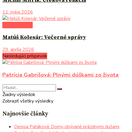
Michal Mitrík: Úteková reakcia
11. mája 2026
autori uvádzajú
Matúš Kolesár: Večerné správy
29. apríla 2026
Nasledujúci príspevok
Patrícia Gabrišová: Plnými dúškami zo života
Žiadny výsledok
Zobraziť všetky výsledky
Najnovšie články
Denisa Patáková: Domy obývané prázdnymi dušami