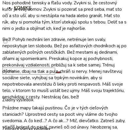
Nos pohodlné tenisky a fľašu vody. Zvykni si, že cestovný
KOMIKS
kufor je tvoj domov. Zvykni si pozerať sa pred seba, mať sto
očí a sto uší, aby si nestúpila na hada alebo granát. Mať sto
rúk, aby si pomohla tým, ktorí utekajú spolu s tebou. Deliť sa s
nimi o jedlo a objímať ich, keď je najhoršie.
Bež! Pohyb nechráni len zdravie, netrénuje len svaly,
neposkytuje len slobodu. Bež po asfaltových chodníkoch aj po
zablatených poľných cestičkách. Bež mestami aj dedinami,
dňami aj spomienkami. Preskakuj kopce aj pochybnosti,
prekonávaj vzdialenosti, približuj sa k sebe samej. Trénuj
dýchanie, dbaj na tlak a pulz, chráň si nervy. Menej navštevuj
sociálne siete, vyhýbaj sa trpkým novinkám, aby si
nepotrebovala anestéziu či lieky proti nespavosti. Máš svoje
telo, v ktorom to musíš ustáť bez ujmy. Máš svoju trajektóriu,
neschádzaj z cesty. Nestrácaj čas, bež!
Žiadny výsledok
Prázdne mapy ľakajú pustinou. Čo je v tých cieľových
staniciach? Uprostred cesty sa pocit viny vláme do tvojho
svedomia. A čo keď…? A čo ak…? Mlč, dievčatko. Zatneš zuby,
stlačíš bolesť do pästí, zavrieš oči od únavy. Neobzeraj sa,
Zobraziť všetky výsledky