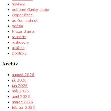
novinky
odborné články, eseje
Odporúčané
po čom siahnuť
poézia
Próza, dráma
recenzie
rozhovory
ukáž sa
z poličky
Archív
august 2026
júl 2026
jún 2026
máj 2026
apríl 2026
marec 2026
február 2026