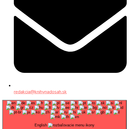
redakcia@knihynadosah.sk
English