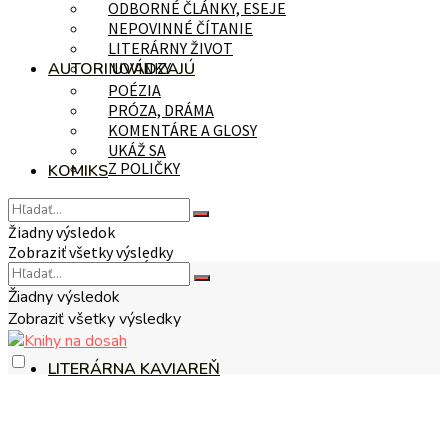
ODBORNÉ ČLÁNKY, ESEJE
NEPOVINNÉ ČÍTANIE
LITERÁRNY ŽIVOT
AUTORI UVÁDZAJÚ
NOVINKY
POÉZIA
PRÓZA, DRÁMA
KOMENTÁRE A GLOSY
UKÁŽ SA
Z POLIČKY
KOMIKS
Žiadny výsledok
Zobraziť všetky výsledky
NA TÉMU
Žiadny výsledok
Zobraziť všetky výsledky
LITERÁRNA KAVIAREŇ