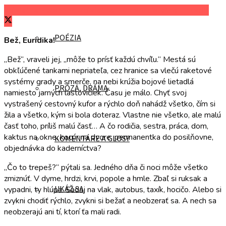
Zdieľať na Facebooku
Zdieľať na Twitteri
Zdieľať na LinkedIn
POÉZIA
Bež, Euridika!
„Bež“, vraveli jej, „môže to prísť každú chvíľu.“ Mestá sú
obkľúčené tankami nepriateľa, cez hranice sa vlečú raketové
systémy grady a smerče, na nebi krúžia bojové lietadlá
PRÓZA, DRÁMA
namiesto jarných lastovičiek. Času je málo. Chyť svoj
vystrašený cestovný kufor a rýchlo doň nahádž všetko, čím si
žila a všetko, kým si bola doteraz. Vlastne nie všetko, ale malú
časť toho, príliš malú časť… A čo rodičia, sestra, práca, dom,
kaktus na okne, kocúr na dvore, permanentka do posilňovne,
KOMENTÁRE A GLOSY
objednávka do kaderníctva?
„Čo to trepeš?“ pýtali sa. Jedného dňa či noci môže všetko
zmiznúť. V dyme, hrdzi, krvi, popole a hmle. Zbaľ si ruksak a
UKÁŽ SA
vypadni, ty hlúpa. Sadaj na vlak, autobus, taxík, hocičo. Alebo si
zvykni chodiť rýchlo, zvykni si bežať a neobzerať sa. A nech sa
neobzerajú ani tí, ktorí ťa mali radi.