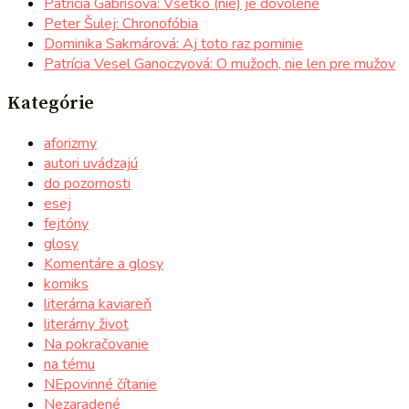
Patrícia Gabrišová: Všetko (nie) je dovolené
Peter Šulej: Chronofóbia
Dominika Sakmárová: Aj toto raz pominie
Patrícia Vesel Ganoczyová: O mužoch, nie len pre mužov
Kategórie
aforizmy
autori uvádzajú
do pozornosti
esej
fejtóny
glosy
Komentáre a glosy
komiks
literárna kaviareň
literárny život
Na pokračovanie
na tému
NEpovinné čítanie
Nezaradené