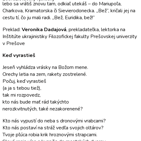
lebo sa vrátiš znovu tam, odkiaľ utekáš – do Mariupoľa,
Charkova, Kramatorska či Sievierodonecka. „Bež“, kričali jej na
cestu tí, čo ju mali radi. „Bež, Euridika, bež!“
Preklad:
Veronika Dadajová
, prekladateľka, lektorka na
Inštitúte ukrajinistiky Filozofickej fakulty Prešovskej univerzity
v Prešove
Keď vyrastieš
Jeseň vyhládza vrásky na Božom mene.
Orechy letia na zem, rakety zostrelené.
Počuj, keď vyrastieš
(a ja s tebou tiež),
tak mi rozpovedz,
kto nás bude mať rád takýchto
nerozkvitnutých, také nezakorenené?
Kto nás vypustí do neba s dronovými vrabcami?
Kto nás postaví na stráž vedľa svojich oltárov?
Tvoje pľúca robia krik hroznovými strapcami.