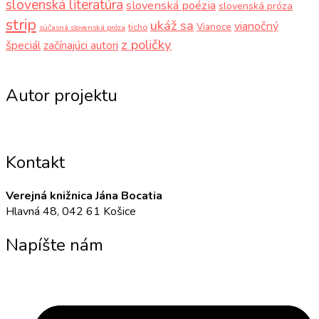
slovenská literatúra
slovenská poézia
slovenská próza
strip
ukáž sa
vianočný
Vianoce
ticho
súčasná slovenská próza
z poličky
špeciál
začínajúci autori
Autor projektu
Kontakt
Verejná knižnica Jána Bocatia
Hlavná 48, 042 61 Košice
Napíšte nám