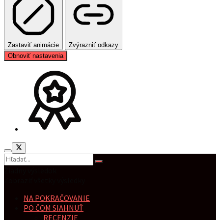
Zastaviť animácie
Zvýrazniť odkazy
Obnoviť nastavenia
Žiadny výsledok
Zobraziť všetky výsledky
NA POKRAČOVANIE
PO ČOM SIAHNUŤ
RECENZIE