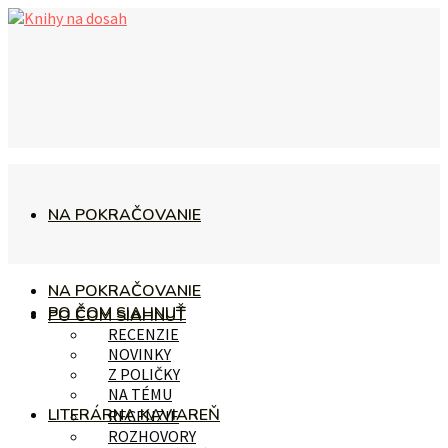
NA POKRAČOVANIE
NA POKRAČOVANIE
PO ČOM SIAHNUŤ
PO ČOM SIAHNUŤ
RECENZIE
NOVINKY
Z POLIČKY
NA TÉMU
LITERÁRNA KAVIAREŇ
RECENZIE
ROZHOVORY