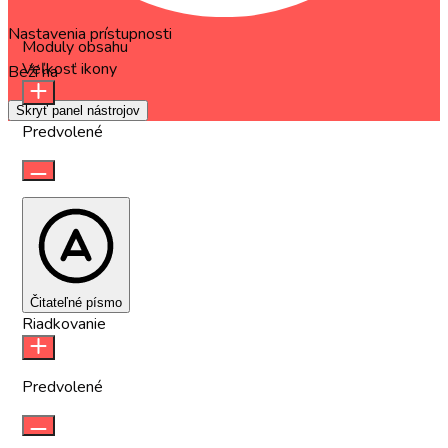
Nastavenia prístupnosti
Moduly obsahu
Veľkosť ikony
Beží na
OneTap
Skryť panel nástrojov
Predvolené
Čitateľné písmo
Riadkovanie
Predvolené