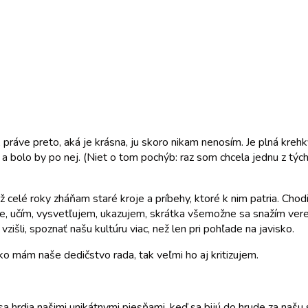
ráve preto, aká je krásna, ju skoro nikam nenosím. Je plná krehký
a bolo by po nej. (Niet o tom pochýb: raz som chcela jednu z tých
ž celé roky zháňam staré kroje a príbehy, ktoré k nim patria. Ch
ine, učím, vysvetľujem, ukazujem, skrátka všemožne sa snažím verej
vzišli, spoznať našu kultúru viac, než len pri pohľade na javisko.
o mám naše dedičstvo rada, tak veľmi ho aj kritizujem.
a hrdia našimi unikátnymi piesňami, keď sa bijú do hrude za našu 