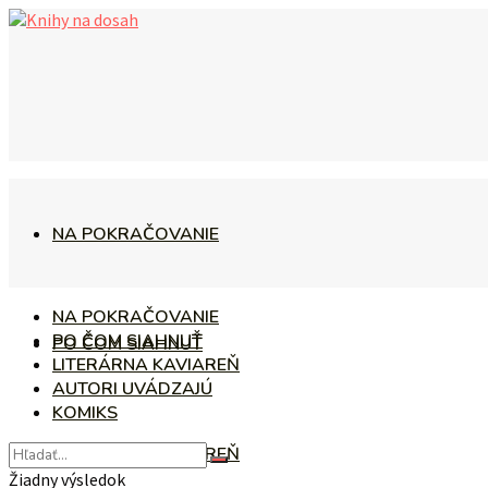
NA POKRAČOVANIE
NA POKRAČOVANIE
PO ČOM SIAHNUŤ
PO ČOM SIAHNUŤ
LITERÁRNA KAVIAREŇ
AUTORI UVÁDZAJÚ
KOMIKS
LITERÁRNA KAVIAREŇ
Žiadny výsledok