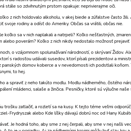
orá stále so zdvihnutým prstom opakuje: neprivierajme oči.
ľko z nich holdovalo alkoholu, v akej biede a zúfalstve často žili.
iť svoje rodiny a odísť do Ameriky. Občas sa vrátili, občas nie.
le koľko sa v nich naplakali a natrpeli? Koľko nešťastných, zmare
m alebo poverám? Koľko z nich nikdy nedostalo možnosť prejaviť s
zánoch, o vzájomnom spolunažívaní národností, o skrývaní Židov. Al
ktorí s radosťou udávali susedov, ktorí písali prezidentovi a minis
ali z panských domov koberce a v nevedomosti ich podstlali koňom
snymi, to hej.
ť ho a spraviť z neho takúto modlu. Modlu nádherného, čistého ná
álení mládenci, salaše a žinčica. Pesničky, ktoré sú výlučne naše 
ňu trošku zatlačiť, a rozletí sa na kusy. K tejto téme veľmi odpor
cziel-Frydryszak alebo Kde líšky dávajú dobrú noc od Hany Kubát
ávať. Je hodná toho, aby sme z nej čerpali, aby sme v nej našli ve
lo. A to je v poriadku. Aj za nádhernými krojmi môžu byť slzy, kr