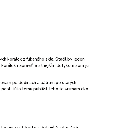
ch korálok z fúkaného skla. Stačil by jeden
 korálok napraviť, a silnejším dotykom som ju
odievam po dedinách a pátram po starých
nosti túto tému priblížiť, lebo to vnímam ako
slovenskosť, keď vyzdvihujú život našich