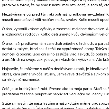
predkov a tvrdia, že by sme k nemu mali vzhliadať, ja som tá, kt
Nezatvárajme oči pred tým, akí boli naši predkovia nevzdelaní. Ko
museli podriaďovať vôli rodičov, muža, svokry. Koľkí museli opust
Ó áno, vytvorili krásne výšivky a zanechali malebné drevenice. A
a rozhodnutia rodičov? Koľko detí umrelo kvôli chýbajúcim lieko
Ó áno, naši predkovia nám zanechali príbehy o hrdinoch, o parti
desiatok takých, ktorí sa už tešili na vyprázdnené domy. Takých, 
domček či podnik, lebo oni si ho zaslúžia viac. Takých, čo pobr
a prešili ich na svoje, zakryli svojimi vlastnými výšivkami. Ale krá
Najhoršie, čo môžeme s naším dedičstvom urobiť, je idealizova
obraz, kam patria vrkoče, stužky, usmievavé dievčatá a slnkom op
sa nikdy nič nezmenilo.
Celé je to krehký konštrukt. Presne ako tá moja parta. Stačí na 
predstavu zásadne poupravia: napríklad Sedliačky od Joanny Ku
Stále si myslím, že našu históriu a našu kultúru máme viac spozn
vŕtať, skutočne do hĺbky, nájdeme aj bahno, špinu, zúfalstvo a z