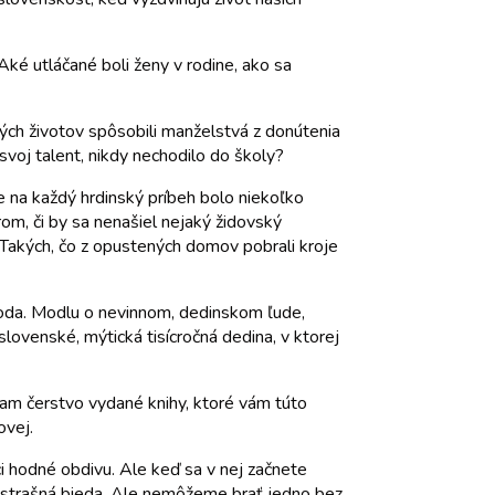
 Aké utláčané boli ženy v rodine, ako sa
ných životov spôsobili manželstvá z donútenia
voj talent, nikdy nechodilo do školy?
e na každý hrdinský príbeh bolo niekoľko
trom, či by sa nenašiel nejaký židovský
. Takých, čo z opustených domov pobrali kroje
roda. Modlu o nevinnom, dedinskom ľude,
slovenské, mýtická tisícročná dedina, v ktorej
účam čerstvo vydané knihy, ktoré vám túto
ovej.
ci hodné obdivu. Ale keď sa v nej začnete
v a strašná bieda. Ale nemôžeme brať jedno bez