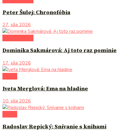
autori uvádzajú
Peter Šulej: Chronofóbia
27. júla 2026
autori uvádzajú
Dominika Sakmárová: Aj toto raz pominie
17. júla 2026
komiks
Iveta Merglová: Ema na hladine
10. júla 2026
komiks
Radoslav Repický: Snívanie s knihami