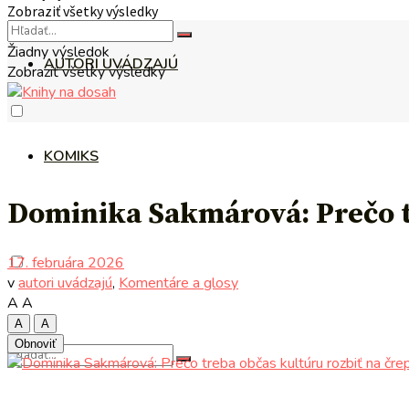
Zobraziť všetky výsledky
Žiadny výsledok
AUTORI UVÁDZAJÚ
Zobraziť všetky výsledky
KOMIKS
Dominika Sakmárová: Prečo t
17. februára 2026
v
autori uvádzajú
,
Komentáre a glosy
A
A
A
A
Obnoviť