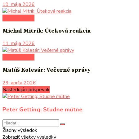
19. mája 2026
autori uvádzajú
Michal Mitrík: Úteková reakcia
11. mája 2026
autori uvádzajú
Matúš Kolesár: Večerné správy
29. apríla 2026
Nasledujúci príspevok
Peter Getting: Studne mútne
Žiadny výsledok
Zobraziť všetky výsledky