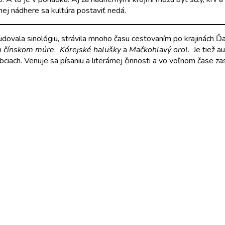
šnej nádhere sa kultúra postaviť nedá.
ovala sinológiu, strávila mnoho času cestovaním po krajinách Ďa
ri čínskom múre
,
Kórejské halušky
a
Mačkohlavý orol
. Je tiež 
iach. Venuje sa písaniu a literárnej činnosti a vo voľnom čase zas