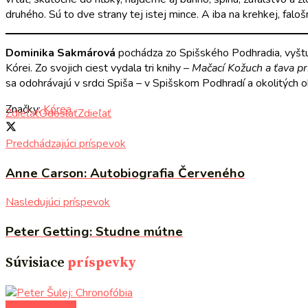
druhého. Sú to dve strany tej istej mince. A iba na krehkej, falo
Dominika Sakmárová
pochádza zo Spišského Podhradia, vyštud
Kórei. Zo svojich ciest vydala tri knihy –
Mačací Kožuch
a ťava p
sa odohrávajú v srdci Spiša – v Spišskom Podhradí a okolitých obc
Značky:
Kórea
Zdieľať
Odoslať
Zdieľať
Predchádzajúci príspevok
Anne Carson: Autobiografia Červeného
Nasledujúci príspevok
Peter Getting: Studne mútne
Súvisiace
príspevky