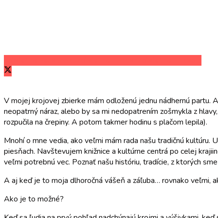
Zdieľať na Facebooku
Zdieľať na Twitteri
Zdieľať na LinkedIn
V mojej krojovej zbierke mám odloženú jednu nádhernú partu. A p
neopatrný náraz, alebo by sa mi nedopatrením zošmykla z hlavy, 
rozpučila na črepiny. A potom takmer hodinu s plačom lepila).
Mnohí o mne vedia, ako veľmi mám rada našu tradičnú kultúru. U
piesňach. Navštevujem knižnice a kultúrne centrá po celej kraji
veľmi potrebnú vec. Poznať našu históriu, tradície, z ktorých sme 
A aj keď je to moja dlhoročná vášeň a záľuba… rovnako veľmi, ak
Ako je to možné?
Keď sa ľudia na prvý pohľad nadchýnajú krojmi a výšivkami, keď s