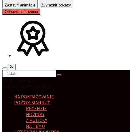
Zastaviť animácie
Zvýrazniť odkazy
Obnoviť nastavenia
Žiadny výsledok
Zobraziť všetky výsledky
NA POKRAČOVANIE
PO ČOM SIAHNUŤ
RECENZIE
NOVINKY
Z POLIČKY
NA TÉMU