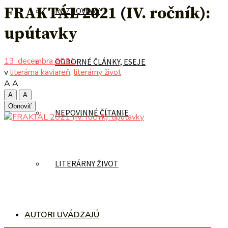
FRAKTÁL 2021 (IV. ročník):
ROZHOVORY
upútavky
13. decembra 2021
ODBORNÉ ČLÁNKY, ESEJE
v
literárna kaviareň
,
literárny život
A
A
A
A
Obnoviť
NEPOVINNÉ ČÍTANIE
LITERÁRNY ŽIVOT
AUTORI UVÁDZAJÚ