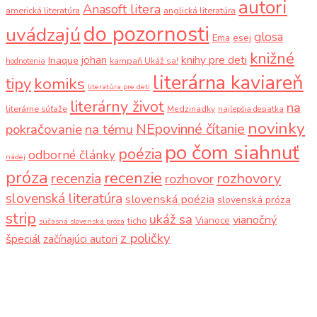
autori
Anasoft litera
americká literatúra
anglická literatúra
do pozornosti
uvádzajú
glosa
Ema
esej
knižné
knihy pre deti
johan
Inaque
kampaň Ukáž sa!
hodnotenia
literárna kaviareň
komiks
tipy
literatúra pre deti
literárny život
na
literárne súťaže
Medziriadky
najlepšia desiatka
novinky
NEpovinné čítanie
pokračovanie
na tému
po čom siahnuť
poézia
odborné články
nádej
próza
recenzie
recenzia
rozhovory
rozhovor
slovenská literatúra
slovenská poézia
slovenská próza
strip
ukáž sa
vianočný
Vianoce
ticho
súčasná slovenská próza
z poličky
špeciál
začínajúci autori