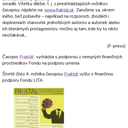
zoradili. Všetky ďalšie, t. j. z predchádzajúcich ročníkov
časopisu, nájdete na:
www.fraktal.sk
Zaručene sa, okrem
iného, tiež pobavíte – napríklad na rozporoch, zhodách i
doplneniach stanovísk jednotlivých autorov a autoriek alebo
ich literárnych protagonistov; možno aj tam, kde by to nikto
neočakával…
(F-press)
Časopis
Fraktál
vychádza s podporou z verejných finančných
prostriedkov Fondu na podporu umenia
Štvrté číslo 4. ročníka časopisu
Fraktál
vyšlo s finančnou
podporu Fondu LITA