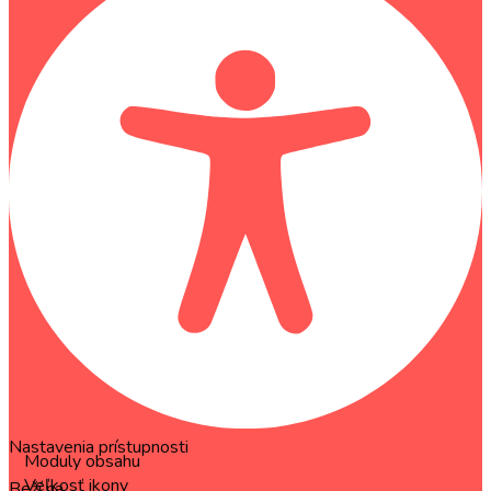
Nastavenia prístupnosti
Moduly obsahu
Veľkosť ikony
Beží na
OneTap