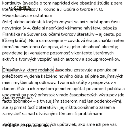
kontinuity (svedčia o tom napríklad dve obsažné štúdie z pera
KOMIKS
literárnych vedcov F. Koliho a J. Gbúra o tvorbe P. O.
Hviezdoslava v ostatnom
čísle) alebo udalosti, ktorých zmysel sa ani s odstupom času
nevytráca (v 4. čísle si napríklad všímame návštevu pápeža
Františka na Slovensku očami tvorcov literatúry – aj cestu, po
ktorej kráča). No a samozrejme – covidová éra poznačila nielen
formálnu existenciu časopisu, ale aj jeho obsahové akcenty;
pravidelne jej venujeme pozornosť v kontexte literárnych
aktivít a tvorivých vzopätí našich autorov a spolupracovníkov.
E-upútavky, ktoré redakcia časopisu zostavuje a ponúka pri
príležitosti vyjdenia každého nového čísla, sú plné zaujímavých
mien, myšlienok aj odkazov. Tvoria ich citáty z príspevkov v
danom čísle a ich zmyslom je nielen upútať pozornosť publika a
upozorniť na nový prírastok v rade časopiseckých výstupov (de
Žiadny výsledok
facto zborníkov – s trvalejším záberom, než len podenkovým),
ale aj primäť ľudí z literatúry i jej inštitucionálneho zázemia
zamyslieť sa nad otváranými témami či problémami.
Začítajte sa do tohoročných upútaviek, ako sme ich pre vás
Zobraziť všetky výsledky