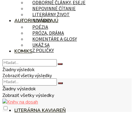
ODBORNÉ ČLÁNKY, ESEJE
NEPOVINNÉ ČÍTANIE
LITERÁRNY ŽIVOT
AUTORI UVÁDZAJÚ
NOVINKY
POÉZIA
PRÓZA, DRÁMA
KOMENTÁRE A GLOSY
UKÁŽ SA
Z POLIČKY
KOMIKS
Žiadny výsledok
Zobraziť všetky výsledky
NA TÉMU
Žiadny výsledok
Zobraziť všetky výsledky
LITERÁRNA KAVIAREŇ