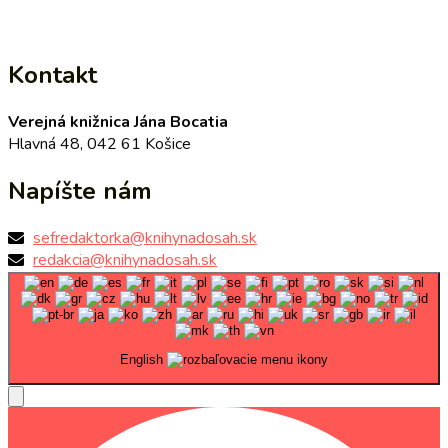
Kontakt
Verejná knižnica Jána Bocatia
Hlavná 48, 042 61 Košice
Napíšte nám
sefredaktorka@knihynadosah.sk
redakcia@knihynadosah.sk
English