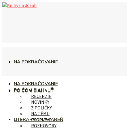
NA POKRAČOVANIE
NA POKRAČOVANIE
PO ČOM SIAHNUŤ
PO ČOM SIAHNUŤ
RECENZIE
NOVINKY
Z POLIČKY
NA TÉMU
LITERÁRNA KAVIAREŇ
RECENZIE
ROZHOVORY