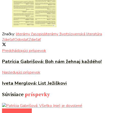
Značky:
literárny časopis
literárny život
slovenská literatúra
Zdieľať
Odoslať
Zdieľať
Predchádzajúci príspevok
Patrícia Gabrišová: Boh nám žehnaj každého!
Nasledujúci príspevok
Iveta Merglová: List Ježiškovi
Súvisiace
príspevky
literárna kaviareň