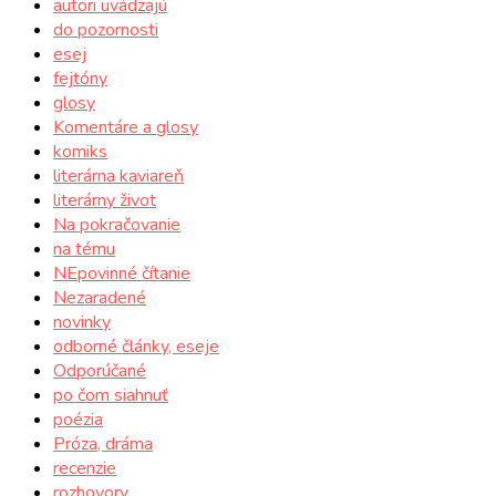
autori uvádzajú
do pozornosti
esej
fejtóny
glosy
Komentáre a glosy
komiks
literárna kaviareň
literárny život
Na pokračovanie
na tému
NEpovinné čítanie
Nezaradené
novinky
odborné články, eseje
Odporúčané
po čom siahnuť
poézia
Próza, dráma
recenzie
rozhovory