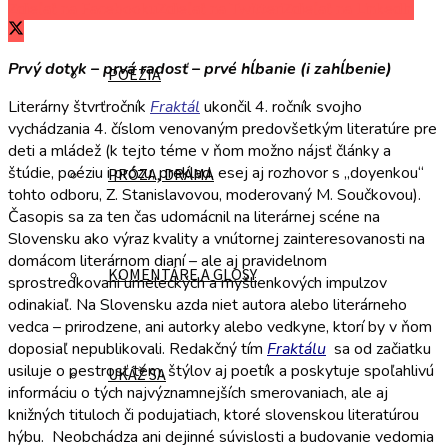
Zdieľať na Facebooku
Zdieľať na Twitteri
Zdieľať na LinkedIn
Prvý dotyk – prvá radosť – prvé hĺbanie (i zahĺbenie)
POÉZIA
Literárny štvrťročník
Fraktál
ukončil 4. ročník svojho
vychádzania 4. číslom venovaným predovšetkým literatúre pre
deti a mládež (k tejto téme v ňom možno nájsť články a
štúdie, poéziu i prózu, preklad, esej aj rozhovor s „doyenkou“
PRÓZA, DRÁMA
tohto odboru, Z. Stanislavovou, moderovaný M. Součkovou).
Časopis sa za ten čas udomácnil na literárnej scéne na
Slovensku ako výraz kvality a vnútornej zainteresovanosti na
domácom literárnom dianí – ale aj pravidelnom
KOMENTÁRE A GLOSY
sprostredkovaní umeleckých a myšlienkových impulzov
odinakiaľ. Na Slovensku azda niet autora alebo literárneho
vedca – prirodzene, ani autorky alebo vedkyne, ktorí by v ňom
doposiaľ nepublikovali. Redakčný tím
Fraktálu
sa od začiatku
usiluje o pestrosť tém, štýlov aj poetík a poskytuje spoľahlivú
UKÁŽ SA
informáciu o tých najvýznamnejších smerovaniach, ale aj
knižných tituloch či podujatiach, ktoré slovenskou literatúrou
hýbu. Neobchádza ani dejinné súvislosti a budovanie vedomia