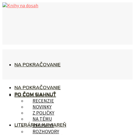
NA POKRAČOVANIE
NA POKRAČOVANIE
PO ČOM SIAHNUŤ
PO ČOM SIAHNUŤ
RECENZIE
NOVINKY
Z POLIČKY
NA TÉMU
LITERÁRNA KAVIAREŇ
RECENZIE
ROZHOVORY