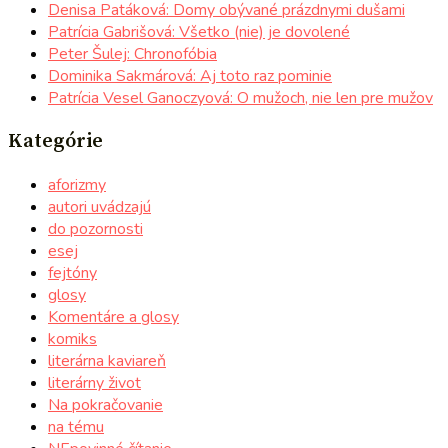
Denisa Patáková: Domy obývané prázdnymi dušami
Patrícia Gabrišová: Všetko (nie) je dovolené
Peter Šulej: Chronofóbia
Dominika Sakmárová: Aj toto raz pominie
Patrícia Vesel Ganoczyová: O mužoch, nie len pre mužov
Kategórie
aforizmy
autori uvádzajú
do pozornosti
esej
fejtóny
glosy
Komentáre a glosy
komiks
literárna kaviareň
literárny život
Na pokračovanie
na tému