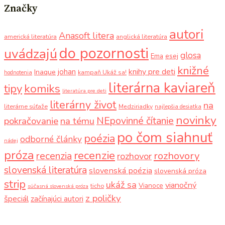
Značky
autori
Anasoft litera
americká literatúra
anglická literatúra
do pozornosti
uvádzajú
glosa
Ema
esej
knižné
knihy pre deti
johan
Inaque
kampaň Ukáž sa!
hodnotenia
literárna kaviareň
komiks
tipy
literatúra pre deti
literárny život
na
literárne súťaže
Medziriadky
najlepšia desiatka
novinky
NEpovinné čítanie
pokračovanie
na tému
po čom siahnuť
poézia
odborné články
nádej
próza
recenzie
recenzia
rozhovory
rozhovor
slovenská literatúra
slovenská poézia
slovenská próza
strip
ukáž sa
vianočný
Vianoce
ticho
súčasná slovenská próza
z poličky
špeciál
začínajúci autori