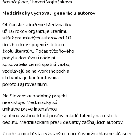
finančný dar,“
hovorí Vojtašáková.
Medziriadky vychovali generáciu autorov
Občianske združenie Medziriadky
už 16 rokov organizuje literárnu
súťaž pre mladých autorov od 10
do 26 rokov spojenú s letnou
školu literatúry. Počas týždňového
pobytu dostávajú nádejní
spisovatelia cennú spätnú väzbu,
vzdelávajú sa na workshopoch a
ich tvorba je konfrontovaná
porotou aj rovesníkmi.
Na Slovensku podobný projekt
neexistuje. Medziriadky sú
unikátne práve intenzívnou
spätnou väzbou, ktorá posúva mladé talenty na ceste k
debutu. Medziriadkami prešli desiatky začínajúcich autorov.
Z nich sa mnohí stali výraznými a oceňovanými hlasmi súčasnej