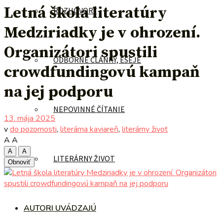
Letná škola literatúry
ROZHOVORY
Medziriadky je v ohrození.
Organizátori spustili
ODBORNÉ ČLÁNKY, ESEJE
crowdfundingovú kampaň
na jej podporu
NEPOVINNÉ ČÍTANIE
13. mája 2025
v
do pozornosti
,
literárna kaviareň
,
literárny život
A
A
A
A
LITERÁRNY ŽIVOT
Obnoviť
AUTORI UVÁDZAJÚ