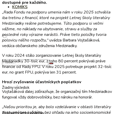
dostupné pre každého.
KOMIKS
„Rada Fondu na podporu umenia nám v roku 2025 schválila
iba tretinu z financií, ktoré na projekt Letnej školy literatúry
Medziriadky reálne potrebujeme. Túto podporu si veľmi
vážime, no náklady na ubytovanie, stravu a služby za
posledné roky výrazne narástli. Práve tieto položky tvoria
polovicu nášho rozpočtu,“
uvádza Barbara Vojtašáková,
vedúca občianskeho združenia Medziriadky.
V roku 2024 stálo zorganizovanie Letnej školy literatúry
Medziriadky 30-tisíc eur, z toho 80 percent pokrývali práve
financie od Rady FPU. V roku 2025 potrebuje projekt 32-tisíc
eur, no grant FPU, pokrýva len 31 percent.
Hrozí zvyšovanie účastníckych poplatkov
Žiadny výsledok
Vojtašáková ďalej zdôrazňuje, že organizačný tím Medziriadkov
fungoval vždy dobrovoľnícky, bez nároku na honorár.
„Našou prioritou je, aby bolo vzdelávanie v oblasti literatúry
dostupné pre každého, bez ohľadu na jeho socioekonomické
Zobraziť všetky výsledky