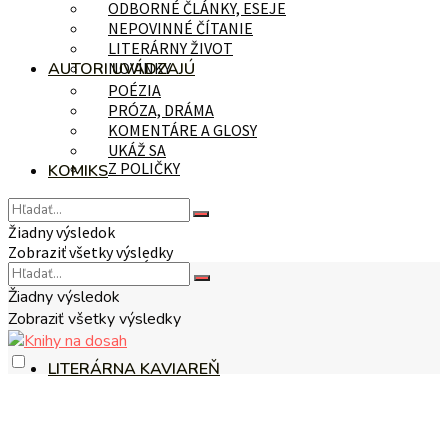
ODBORNÉ ČLÁNKY, ESEJE
NEPOVINNÉ ČÍTANIE
LITERÁRNY ŽIVOT
AUTORI UVÁDZAJÚ
NOVINKY
POÉZIA
PRÓZA, DRÁMA
KOMENTÁRE A GLOSY
UKÁŽ SA
Z POLIČKY
KOMIKS
Žiadny výsledok
Zobraziť všetky výsledky
NA TÉMU
Žiadny výsledok
Zobraziť všetky výsledky
LITERÁRNA KAVIAREŇ