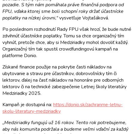
pozadie. S tým nám pomáhala práve finančná podpora od
FPU, vďaka ktorej sme boli schopní roky držať účastnícke
poplatky na nízkej úrovni,“
vysvetľuje Vojtašáková.
Po poslednom rozhodnutí Rady FPU však hrozí, že bude nutné
zdvihnúť účastnícke poplatky. Tomu sa chce organizačný tím
vyhnúť, pretože chce, aby si Medziriadky mohol dovoliť každý.
Organizačný tím tak spustil crowdfundingovú kampaň na
platforme Donio.
Získané financie použije na pokrytie časti nákladov na
ubytovanie a stravu pre účastníkov, dobrovoľnícky tím či
lektorov, ďalej na časť nákladov na honoráre pre odborných
lektorov či na technické zabezpečenie Letnej školy literatúry
Medziriadky 2025.
Kampaň je dostupná na:
https://donio.sk/zachranme-letnu-
skolu-literatury-medziriadky
„Medziriadky fungujú už 16 rokov. Tento rok potrebujeme,
aby nás komunita podržala a budeme veľmi vďační za každý