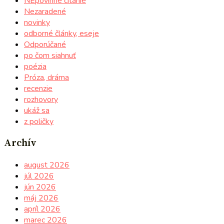
NEpovinné čítanie
Nezaradené
novinky
odborné články, eseje
Odporúčané
po čom siahnuť
poézia
Próza, dráma
recenzie
rozhovory
ukáž sa
z poličky
Archív
august 2026
júl 2026
jún 2026
máj 2026
apríl 2026
marec 2026