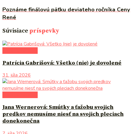
Poznáme finálovú päťku deviateho ročníka Ceny
René
Súvisiace
príspevky
literárna kaviareň
Patrícia Gabrišová: Všetko (nie) je dovolené
31. júla 2026
literárna kaviareň
Jana Wernerová: Smútky a ťažobu svojich
predkov nemusíme niesť na svojich pleciach
donekonečna
7. júla 2026