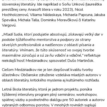
slovenskej literatúry. Ide napríklad o Soňu Urikovú (laureátka
prestížnej ceny Anasoft litera v roku 2023), Nicol
Hochholczerovú, Viliama Nádaskaya, Michaela Papcuna, Jakuba
Speváka, Michala Talla, Dominiku Moravčíkovú či Katarínu
Vargovú.
„Mladí ľudia, ktorí podujatie absolvujú, získavajú veľký dar v
podobe týždňového mentorstva a podpory zo strany
skvelých profesionálok a nadšencov z oblasti písania a
literatúry. Vnímam, že túto skúsenosť vo svojej tvorbe
maximálne zúročujú a sú za ňu vďační a vďačné,“
reflektuje
niekdajší hosť Medziriadkov, spisovateľ Dušo Martinčok.
Cieľom Medziriadkov nie je len zlepšovať kvalitu tvorby
účastníkov. Občianske združenie vzdeláva mladých autorov v
oblasti literatúry, kritického myslenia aj kultúrneho rozhľadu.
Letná škola literatúry, ktorá je jadrom projektu, ponúka
týždenný intenzívny program plný seminárov, workshopov,
spätnej väzby a podnetného dialógu pre 50 autoriek a autorov
vybraných odbornou porotou. V mnohých rovinách suplujú