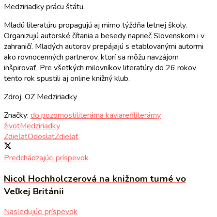
Medziriadky prácu štátu.
Mladú literatúru propagujú aj mimo týždňa letnej školy.
Organizujú autorské čítania a besedy naprieč Slovenskom i v
zahraničí. Mladých autorov prepájajú s etablovanými autormi
ako rovnocenných partnerov, ktorí sa môžu navzájom
inšpirovať. Pre všetkých milovníkov literatúry do 26 rokov
tento rok spustili aj online knižný klub.
Zdroj: OZ Medziriadky
Značky:
do pozornosti
literárna kaviareň
literárny
život
Medziriadky
Zdieľať
Odoslať
Zdieľať
Predchádzajúci príspevok
Nicol Hochholczerová na knižnom turné vo
Veľkej Británii
Nasledujúci príspevok