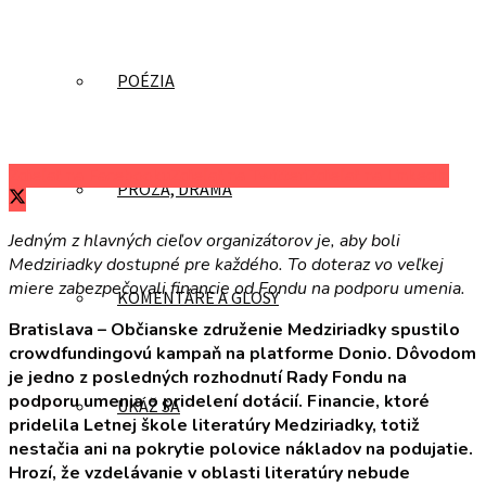
POÉZIA
Zdieľať na Facebooku
Zdieľať na Twitteri
Zdieľať na LinkedIn
PRÓZA, DRÁMA
Jedným z hlavných cieľov organizátorov je, aby boli
Medziriadky dostupné pre každého. To doteraz vo veľkej
miere zabezpečovali financie od Fondu na podporu umenia.
KOMENTÁRE A GLOSY
Bratislava – Občianske združenie Medziriadky spustilo
crowdfundingovú kampaň na platforme Donio. Dôvodom
je jedno z posledných rozhodnutí Rady Fondu na
podporu umenia o pridelení dotácií. Financie, ktoré
UKÁŽ SA
pridelila Letnej škole literatúry Medziriadky, totiž
nestačia ani na pokrytie polovice nákladov na podujatie.
Hrozí, že vzdelávanie v oblasti literatúry nebude