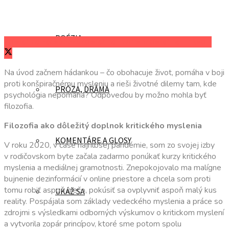
POÉZIA
Zdieľať na Facebooku
Zdieľať na Twitteri
Zdieľať na LinkedIn
Na úvod začnem hádankou – čo obohacuje život, pomáha v boji
proti konšpiračnému mysleniu a rieši životné dilemy tam, kde
PRÓZA, DRÁMA
psychológia nepomáha? Odpoveďou by možno mohla byť
filozofia.
Filozofia ako dôležitý doplnok kritického myslenia
KOMENTÁRE A GLOSY
V roku 2020, v čase najhlbšej pandémie, som zo svojej izby
v rodičovskom byte začala zadarmo ponúkať kurzy kritického
myslenia a mediálnej gramotnosti. Znepokojovalo ma malígne
bujnenie dezinformácií v online priestore a chcela som proti
tomu robiť aspoň niečo, pokúsiť sa ovplyvniť aspoň malý kus
UKÁŽ SA
reality. Pospájala som základy vedeckého myslenia a práce so
zdrojmi s výsledkami odborných výskumov o kritickom myslení
a vytvorila zopár princípov, ktoré sme potom spolu