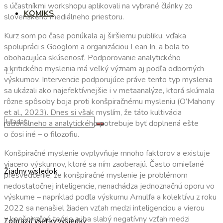
s účastníkmi workshopu aplikovali na vybrané články zo
KOMIKS
slovenského mediálneho priestoru.
Kurz som po čase ponúkala aj širšiemu publiku, vďaka
spolupráci s Googlom a organizáciou Lean In, a bola to
obohacujúca skúsenosť. Podporovanie analytického
a kritického myslenia má veľký význam aj podľa odborných
výskumov. Intervencie podporujúce práve tento typ myslenia
sa ukázali ako najefektívnejšie i v metaanalýze, ktorá skúmala
rôzne spôsoby boja proti konšpiračnému mysleniu (O’Mahony
et al., 2023). Dnes si však myslím, že táto kultivácia
racionálneho a analytického potrebuje byť doplnená ešte
o čosi iné – o filozofiu.
Konšpiračné myslenie ovplyvňuje mnoho faktorov a existuje
viacero výskumov, ktoré sa ním zaoberajú. Často omieľané
Žiadny výsledok
presvedčenie, že konšpiračné myslenie je problémom
nedostatočnej inteligencie, nenachádza jednoznačnú oporu vo
výskume – napríklad podľa výskumu Arnulfa a kolektívu z roku
2022 sa nenašiel žiaden vzťah medzi inteligenciou a vierou
v konšpiračné teórie a iba slabý negatívny vzťah medzi
Zobraziť všetky výsledky