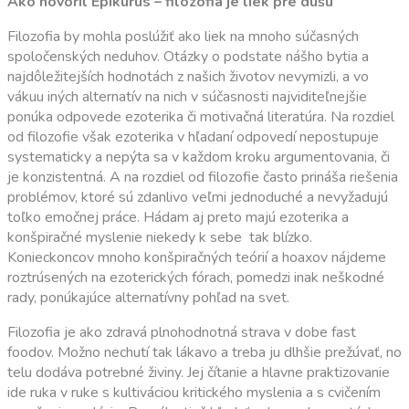
Ako hovoril Epikurus – filozofia je liek pre dušu
Filozofia by mohla poslúžiť ako liek na mnoho súčasných
spoločenských neduhov. Otázky o podstate nášho bytia a
najdôležitejších hodnotách z našich životov nevymizli, a vo
vákuu iných alternatív na nich v súčasnosti najviditeľnejšie
ponúka odpovede ezoterika či motivačná literatúra. Na rozdiel
od filozofie však ezoterika v hľadaní odpovedí nepostupuje
systematicky a nepýta sa v každom kroku argumentovania, či
je konzistentná. A na rozdiel od filozofie často prináša riešenia
problémov, ktoré sú zdanlivo veľmi jednoduché a nevyžadujú
toľko emočnej práce. Hádam aj preto majú ezoterika a
konšpiračné myslenie niekedy k sebe tak blízko.
Konieckoncov mnoho konšpiračných teórií a hoaxov nájdeme
roztrúsených na ezoterických fórach, pomedzi inak neškodné
rady, ponúkajúce alternatívny pohľad na svet.
Filozofia je ako zdravá plnohodnotná strava v dobe fast
foodov. Možno nechutí tak lákavo a treba ju dlhšie prežúvať, no
telu dodáva potrebné živiny. Jej čítanie a hlavne praktizovanie
ide ruka v ruke s kultiváciou kritického myslenia a s cvičením