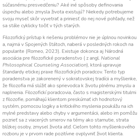
súčasnému presvedčeniu? Aké iné spôsoby definovania
úspechu alebo zmysla života existujú? Niekedy potrebujeme
svoju myseľ skôr vyvetrať a priniesť do nej nové pohľady, než
sa stále cyklicky točiť v tých starých.
Filozofický prístup k riešeniu problémov nie je úplnou novinkou
a, najmä v Spojených štátoch, naberá v posledných rokoch na
popularite (Romeo, 2023). Existuje dokonca aj Národná
asociácia pre filozofické poradenstvo ( z angl.
National
Philosophical Counseling Association
), ktorá upravuje
štandardy etickej praxe filozofických poradcov. Tento typ
poradenstva je zakorenený v sokratovskej tradícii a myšlienke,
že filozofia má slúžiť ako sprievodca k životu plnému zmyslu a
naplnenia. Filozofickí poradcovia, často s magisterskými titulmi
z filozofie, pomáhajú klientom preskúmať ich hodnotový
systém, pomocou logiky a kritického myslenia poukážu na ich
mylné predstavy alebo chyby v argumentácii, alebo im pomôžu
pozrieť sa z viacerých smerov na témy ako starnutie, strata
blízkej osoby, zmysel života atď. Cieľom tohto myšlienkového
rozboru je v prvom rade pozitívne ovplyvniť život klienta.