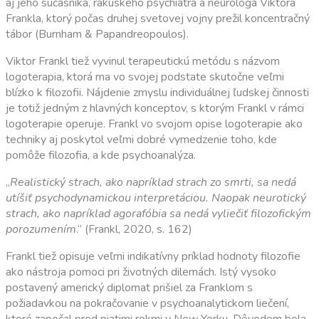
aj jeho súčasníka, rakúskeho psychiatra a neurológa Viktora
Frankla, ktorý počas druhej svetovej vojny prežil koncentračný
tábor (Burnham & Papandreopoulos).
Viktor Frankl tiež vyvinul terapeutickú metódu s názvom
logoterapia, ktorá ma vo svojej podstate skutočne veľmi
blízko k filozofii. Nájdenie zmyslu individuálnej ľudskej činnosti
je totiž jedným z hlavných konceptov, s ktorým Frankl v rámci
logoterapie operuje. Frankl vo svojom opise logoterapie ako
techniky aj poskytol veľmi dobré vymedzenie toho, kde
pomôže filozofia, a kde psychoanalýza.
„
Realistický strach, ako napríklad strach zo smrti, sa nedá
utíšiť psychodynamickou interpretáciou. Naopak neurotický
strach, ako napríklad agorafóbia sa nedá vyliečiť filozofickým
porozumením
.“ (Frankl, 2020, s. 162)
Frankl tiež opisuje veľmi indikatívny príklad hodnoty filozofie
ako nástroja pomoci pri životných dilemách. Istý vysoko
postavený americký diplomat prišiel za Franklom s
požiadavkou na pokračovanie v psychoanalytickom liečení,
ktoré započal pred piatimi rokmi v New Yorku. Dôvodom bola