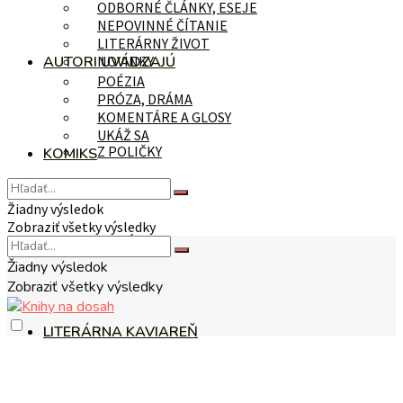
ODBORNÉ ČLÁNKY, ESEJE
NEPOVINNÉ ČÍTANIE
LITERÁRNY ŽIVOT
AUTORI UVÁDZAJÚ
NOVINKY
POÉZIA
PRÓZA, DRÁMA
KOMENTÁRE A GLOSY
UKÁŽ SA
Z POLIČKY
KOMIKS
Žiadny výsledok
Zobraziť všetky výsledky
NA TÉMU
Žiadny výsledok
Zobraziť všetky výsledky
LITERÁRNA KAVIAREŇ