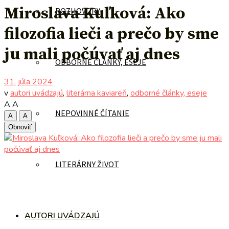
Miroslava Kuľková: Ako
ROZHOVORY
filozofia lieči a prečo by sme
ju mali počúvať aj dnes
ODBORNÉ ČLÁNKY, ESEJE
31. júla 2024
v
autori uvádzajú
,
literárna kaviareň
,
odborné články, eseje
A
A
NEPOVINNÉ ČÍTANIE
A
A
Obnoviť
LITERÁRNY ŽIVOT
AUTORI UVÁDZAJÚ