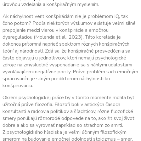
úrovňou vzdelania a konšpiračným myslením.
Ak náchylnosť veriť konšpiráciám nie je problémom IQ, tak
čoho potom? Podľa niektorých výskumov existuje veľmi silné
prepojenie medzi vierou v konšpirácie a emočnou
dysreguláciou (Molenda et al., 2023). Táto korelácia je
dokonca prítomná naprieč spektrom rôznych konšpiračných
teórií aj národností. Zdá sa, že konšpiračné presvedčenia sa
často objavujú u jednotlivcov, ktorí nemajú psychologické
zdroje na zmysluplné vysporiadanie sa s náhlymi udalosťami
vyvolávajúcimi negatívne pocity. Práve problém s ich emočným
spracovaním je silným prediktorom náchylnosti ku
konšpirovaniu.
Okrem psychologickej práce by v tomto momente mohla byť
užitočná práve filozofia. Filozofi boli v antických časoch
konzultanti a radcovia politikov a šľachticov, rôzne filozofické
smery ponúkajú rôznorodé odpovede na to, ako žiť svoj život
dobre a ako sa vyrovnať napríklad so strachom zo smrti.
Z psychologického hľadiska je veľmi účinným filozofickým
smerom na budovanie emočnej odolnosti stoicizmus – smer,