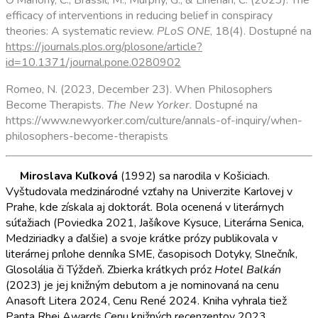
efficacy of interventions in reducing belief in conspiracy
theories: A systematic review.
PLoS ONE
, 18(4). Dostupné na
https://journals.plos.org/plosone/article?
id=10.1371/journal.pone.0280902
Romeo, N. (2023, December 23). When Philosophers
Become Therapists.
The
New Yorker
. Dostupné na
https://www.newyorker.com/culture/annals-of-inquiry/when-
philosophers-become-therapists
Miroslava Kuľková
(1992) sa narodila v Košiciach.
Vyštudovala medzinárodné vzťahy na Univerzite Karlovej v
Prahe, kde získala aj doktorát. Bola ocenená v literárnych
súťažiach (Poviedka 2021, Jašíkove Kysuce, Literárna Senica,
Medziriadky a ďalšie) a svoje krátke prózy publikovala v
literárnej prílohe denníka SME, časopisoch Dotyky, Slnečník,
Glosolália či Týždeň. Zbierka krátkych próz
Hotel Balkán
(2023) je jej knižným debutom a je nominovaná na cenu
Anasoft Litera 2024, Cenu René 2024. Kniha vyhrala tiež
Panta Rhei Awards Cenu knižných recenzentov 2023.