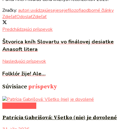
Značky:
autori uvádzajú
esej
eseje
filozofia
odborné články
Zdieľať
Odoslať
Zdieľať
Predchádzajúci príspevok
Štvorica kníh Slovartu vo finálovej desiatke
Anasoft litera
Nasledujúci príspevok
Folklór žije! Ale…
Súvisiace
príspevky
literárna kaviareň
Patrícia Gabrišová: Všetko (nie) je dovolené