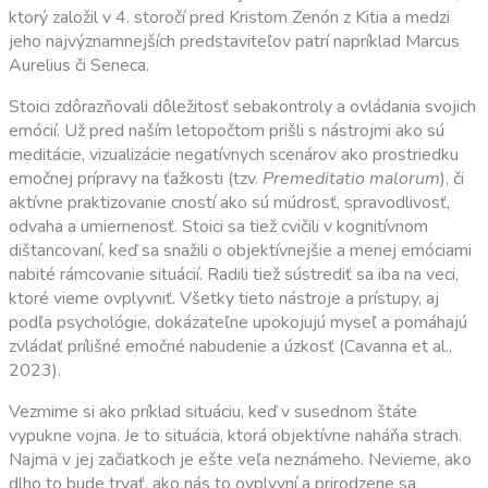
ktorý založil v 4. storočí pred Kristom Zenón z Kitia a medzi
jeho najvýznamnejších predstaviteľov patrí napríklad Marcus
Aurelius či Seneca.
Stoici zdôrazňovali dôležitosť sebakontroly a ovládania svojich
emócií. Už pred naším letopočtom prišli s nástrojmi ako sú
meditácie, vizualizácie negatívnych scenárov ako prostriedku
emočnej prípravy na ťažkosti (tzv.
Premeditatio malorum
), či
aktívne praktizovanie cností ako sú múdrosť, spravodlivosť,
odvaha a umiernenosť. Stoici sa tiež cvičili v kognitívnom
dištancovaní, keď sa snažili o objektívnejšie a menej emóciami
nabité rámcovanie situácií. Radili tiež sústrediť sa iba na veci,
ktoré vieme ovplyvniť. Všetky tieto nástroje a prístupy, aj
podľa psychológie, dokázateľne upokojujú myseľ a pomáhajú
zvládať prílišné emočné nabudenie a úzkosť (Cavanna et al.,
2023).
Vezmime si ako príklad situáciu, keď v susednom štáte
vypukne vojna. Je to situácia, ktorá objektívne naháňa strach.
Najmä v jej začiatkoch je ešte veľa neznámeho. Nevieme, ako
dlho to bude trvať, ako nás to ovplyvní a prirodzene sa