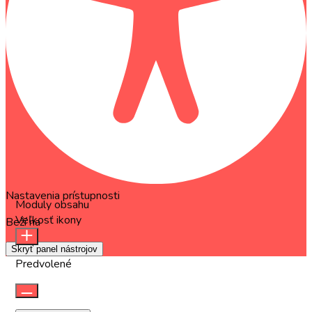
Nastavenia prístupnosti
Moduly obsahu
Veľkosť ikony
Beží na
OneTap
Skryť panel nástrojov
Predvolené