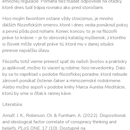
emočnej regulácie. Pomáha tiež hľadať odpovede na otázky,
ktoré dnes ľudí trápia rovnako ako pred storočiami.
Hoci mojím favoritom ostane vždy stoicizmus, je mnoho
ďalších filozofických smerov, ktoré i dnes vedia ponúknuť pokoj
a pevnú pôdu pod nohami. Koniec koncov, to je na filozofii
práve to krásne – je to obrovský katalóg myšlienok, z ktorého
si človek môže vybrať práve tú, ktorá mu v danej situácii
prinesie najväčšiu úľavu.
Filozofiu totiž vieme priniesť späť do našich životov a prakticky
ju aplikovať, možno to viacerí aj robíme, hoci nevedomky. Dalo
by sa to napríklad v podobe filozofickej poradne, ktorá nebude
zároveň ponúkať čistenie čakier a mimozemské rodokmene.
Alebo možno aspoň v podobe knihy Marca Aurelia
Meditácie,
ktorú by sme si čítali k rannej káve.
Literatúra:
Arnulf, J. K., Robinson, Ch. & Furnham, A. (2022). Dispositional
and ideological factor correlate of conspiracy thinking and
beliefs.
PLoS ONE
, 17 (10). Dostupné na