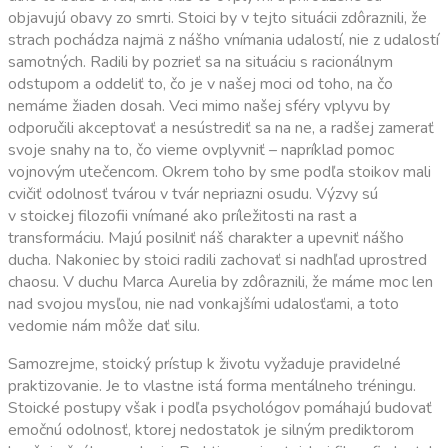
objavujú obavy zo smrti. Stoici by v tejto situácii zdôraznili, že
strach pochádza najmä z nášho vnímania udalostí, nie z udalostí
samotných. Radili by pozrieť sa na situáciu s racionálnym
odstupom a oddeliť to, čo je v našej moci od toho, na čo
nemáme žiaden dosah. Veci mimo našej sféry vplyvu by
odporučili akceptovať a nesústrediť sa na ne, a radšej zamerať
svoje snahy na to, čo vieme ovplyvniť – napríklad pomoc
vojnovým utečencom. Okrem toho by sme podľa stoikov mali
cvičiť odolnosť tvárou v tvár nepriazni osudu. Výzvy sú
v stoickej filozofii vnímané ako príležitosti na rast a
transformáciu. Majú posilniť náš charakter a upevniť nášho
ducha. Nakoniec by stoici radili zachovať si nadhľad uprostred
chaosu. V duchu Marca Aurelia by zdôraznili, že máme moc len
nad svojou mysľou, nie nad vonkajšími udalosťami, a toto
vedomie nám môže dať silu.
Samozrejme, stoický prístup k životu vyžaduje pravidelné
praktizovanie. Je to vlastne istá forma mentálneho tréningu.
Stoické postupy však i podľa psychológov pomáhajú budovať
emočnú odolnosť, ktorej nedostatok je silným prediktorom