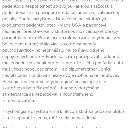
pacientova nespokojnosť so svojou kariérou a ťažkosti s
podriaďovaním sa princípom vtedajšej americkej zahraničnej
politiky. Podľa analytikov z New Yorku bol skutočným
problémom pacientov otec – vláda USA a pacientovi
nadriadení predstavovali v skutočnosti iba zástupné obrazy
pacientovho otca. Počas piatich rokov trvania psychoanalýzy
bol pacient nútený stále viac akceptovať naratív
psychoalaytikov, no neprinášalo mu to úľavu od jeho
nepríjemných pocitov. Frankl sa s ním porozprával a odporučil
mu jednoducho zmeniť profesiu, pretože z jeho pohľadu tento
muž vôbec nebol pacientom. Keď diplomat zmenil prácu,
nastala okamžitá úľava a nikdy svoje rozhodnutie neľutoval.
Riešenie teda nebolo psychologické ani biologické. V
skutočnosti bolo filozofické – hodnoty dotyčného
zamestnanca sa nezhodovali s hodnotami jeho
zamestnávateľa.
Psychológia a psychiatria má k filozofii skrátka oddávna blízko
a kde nepomôže jedna, môže sekundovať druhá.