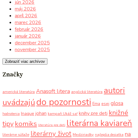
jún 2026
máj 2026
apríl 2026
marec 2026
február 2026
január 2026
december 2025
november 2025
Zobraziť viac archívov
Značky
autori
Anasoft litera
americká literatúra
anglická literatúra
do pozornosti
uvádzajú
glosa
Ema
esej
knižné
knihy pre deti
johan
Inaque
kampaň Ukáž sa!
hodnotenia
literárna kaviareň
komiks
tipy
literatúra pre deti
literárny život
na
literárne súťaže
Medziriadky
najlepšia desiatka