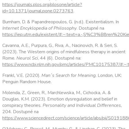
https://journals.plos.org/plosone/article?
id=10.1371/journal.pone.0273763
.
Burnham, D. & Papandreopoulos, G. (n.d.). Existentialism. In
Internet Encyklopedia of Philosophy
. Dostupné na
https://iep.utm.edu/existent/#:~:text=a.-,S%C3%B8ren%2
Cavanna, A.E., Purpura, G., Riva, A., Nacinovich, R. & Seri, S.
(2023). The Western origins of mindfulness therapy in ancient
Rome.
Neurol Sci
, 44 (6). Dostupné na:
https://www.ncbi.nlm.nih.gov/pmc/articles/PMC1017538
Frankl, V.E. (2020).
Man´s Search for Meaning
. London, UK:
Penguin Random House.
Molenda, Z., Green, R., Marchlewska, M., Cichocka, A. &
Douglas, K.M. (2023). Emotion dysregulation and belief in
conspiracy theories.
Personality and Individual Differences
,
204. Dostupné na
https://www.sciencedirect.com/science/article/abs/pii/S019
O’Mahony, C., Brassil, M., Murphy, G., & Linehan, C. (2023). The