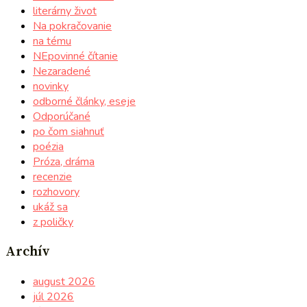
literárny život
Na pokračovanie
na tému
NEpovinné čítanie
Nezaradené
novinky
odborné články, eseje
Odporúčané
po čom siahnuť
poézia
Próza, dráma
recenzie
rozhovory
ukáž sa
z poličky
Archív
august 2026
júl 2026