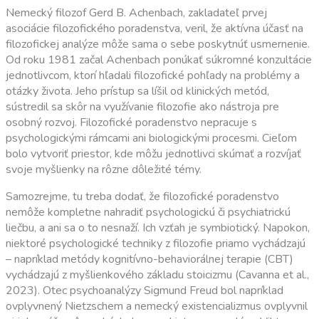
Nemecký filozof Gerd B. Achenbach, zakladateľ prvej
asociácie filozofického poradenstva, veril, že aktívna účasť na
filozofickej analýze môže sama o sebe poskytnúť usmernenie.
Od roku 1981 začal Achenbach ponúkať súkromné konzultácie
jednotlivcom, ktorí hľadali filozofické pohľady na problémy a
otázky života. Jeho prístup sa líšil od klinických metód,
sústredil sa skôr na využívanie filozofie ako nástroja pre
osobný rozvoj. Filozofické poradenstvo nepracuje s
psychologickými rámcami ani biologickými procesmi. Cieľom
bolo vytvoriť priestor, kde môžu jednotlivci skúmať a rozvíjať
svoje myšlienky na rôzne dôležité témy.
Samozrejme, tu treba dodať, že filozofické poradenstvo
nemôže kompletne nahradiť psychologickú či psychiatrickú
liečbu, a ani sa o to nesnaží. Ich vzťah je symbiotický. Napokon,
niektoré psychologické techniky z filozofie priamo vychádzajú
– napríklad metódy kognitívno-behaviorálnej terapie (CBT)
vychádzajú z myšlienkového základu stoicizmu (Cavanna et al.,
2023). Otec psychoanalýzy Sigmund Freud bol napríklad
ovplyvnený Nietzschem a nemecký existencializmus ovplyvnil