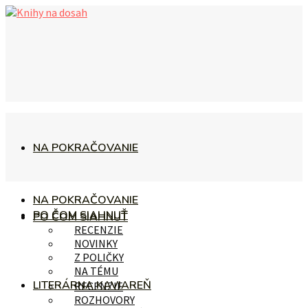
NA POKRAČOVANIE
NA POKRAČOVANIE
PO ČOM SIAHNUŤ
PO ČOM SIAHNUŤ
RECENZIE
NOVINKY
Z POLIČKY
NA TÉMU
LITERÁRNA KAVIAREŇ
RECENZIE
ROZHOVORY