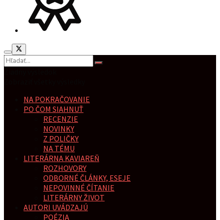
Žiadny výsledok
Zobraziť všetky výsledky
NA POKRAČOVANIE
PO ČOM SIAHNUŤ
RECENZIE
NOVINKY
Z POLIČKY
NA TÉMU
LITERÁRNA KAVIAREŇ
ROZHOVORY
ODBORNÉ ČLÁNKY, ESEJE
NEPOVINNÉ ČÍTANIE
LITERÁRNY ŽIVOT
AUTORI UVÁDZAJÚ
POÉZIA