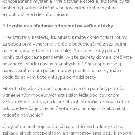
konšpiračného myslenia. Praktizovanie stoickej filozofie by tak
mohlo byť veľmi užitočné v budovaní kritického myslenia
a odolnosti voči dezinformáciám.
Filozofia ako hľadanie odpovedí na veľké otázky
Predstavte si nasledujúcu situáciu: máte okolo tridsať rokov,
za sebou prvé vyhorenie v práci a budúcnosť má zrazu veľmi
nejasné obrysy. Neviete, čo ďalej. Alebo ešte iný príklad:
vonku zúri globálna pandémia, vy ste zavretý doma a prežívate
nekonečnú slučku navlas rovnakých dní. Shakespeare vraj
napísal Kráľa Leara počas morovej epidémie, ale vy máte
pocit, že sa vám tieto dni sypú pomedzi prsty.
Filozofia by vám v oboch prípadoch mohla pomôcť, pretože
v zmienených modelových situáciách ležia pod povrchom
v skutočnosti otázky, na ktoré filozofi storočia formovali rôzne
odpovede – čo je zmysel života a ako ho nájsť? A ako nájsť
radosť a naplnenie?
Či pýtať sa osobnejšie. Čo sú naše kľúčové hodnoty? A na
základe akých predpokladov a argumentov sme došli k svojmu