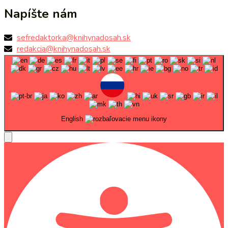
Napíšte nám
sefredaktorka@knihynadosah.sk
redakcia@knihynadosah.sk
English