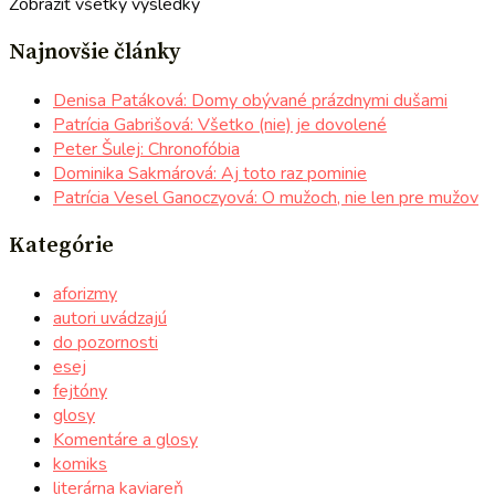
Zobraziť všetky výsledky
Najnovšie články
Denisa Patáková: Domy obývané prázdnymi dušami
Patrícia Gabrišová: Všetko (nie) je dovolené
Peter Šulej: Chronofóbia
Dominika Sakmárová: Aj toto raz pominie
Patrícia Vesel Ganoczyová: O mužoch, nie len pre mužov
Kategórie
aforizmy
autori uvádzajú
do pozornosti
esej
fejtóny
glosy
Komentáre a glosy
komiks
literárna kaviareň