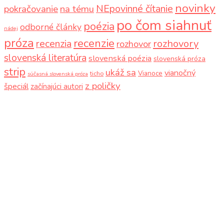
novinky
NEpovinné čítanie
pokračovanie
na tému
po čom siahnuť
poézia
odborné články
nádej
próza
recenzie
recenzia
rozhovory
rozhovor
slovenská literatúra
slovenská poézia
slovenská próza
strip
ukáž sa
vianočný
Vianoce
ticho
súčasná slovenská próza
z poličky
špeciál
začínajúci autori