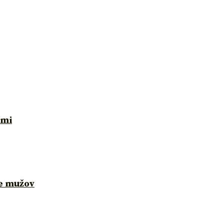
ami
re mužov