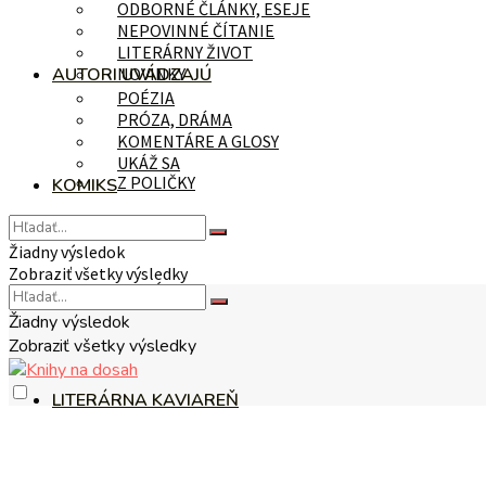
ODBORNÉ ČLÁNKY, ESEJE
NEPOVINNÉ ČÍTANIE
LITERÁRNY ŽIVOT
AUTORI UVÁDZAJÚ
NOVINKY
POÉZIA
PRÓZA, DRÁMA
KOMENTÁRE A GLOSY
UKÁŽ SA
Z POLIČKY
KOMIKS
Žiadny výsledok
Zobraziť všetky výsledky
NA TÉMU
Žiadny výsledok
Zobraziť všetky výsledky
LITERÁRNA KAVIAREŇ