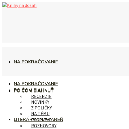
NA POKRAČOVANIE
NA POKRAČOVANIE
PO ČOM SIAHNUŤ
PO ČOM SIAHNUŤ
RECENZIE
NOVINKY
Z POLIČKY
NA TÉMU
LITERÁRNA KAVIAREŇ
RECENZIE
ROZHOVORY