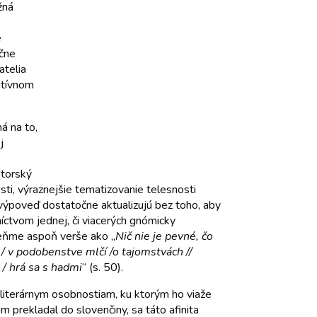
žná
e
pčne
atelia
itívnom
á na to,
j
utorský
ti, výraznejšie tematizovanie telesnosti
 výpoveď dostatočne aktualizujú bez toho, aby
níctvom jednej, či viacerých gnómicky
omeňme aspoň verše ako „
Nič nie je pevné, čo
u / v podobenstve mlčí /o tajomstvách //
 / hrá sa s hadmi
“ (s. 50).
a literárnym osobnostiam, ku ktorým ho viaže
 prekladal do slovenčiny, sa táto afinita