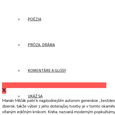
POÉZIA
PRÓZA, DRÁMA
KOMENTÁRE A GLOSY
Zdieľať na Facebooku
Zdieľať na Twitteri
Zdieľať na LinkedIn
UKÁŽ SA
Marián Milčák patrí k najplodnejším autorom generácie „šestde
zbierok, takže výber z jeho doterajšej tvorby je v tomto okamihu
vítaným edičným krokom. Kniha, nazvaná moderným popkultúrn