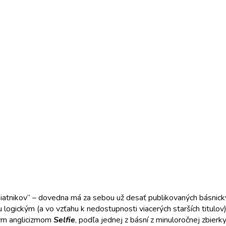
siatnikov“ – dovedna má za sebou už desať publikovaných básnick
 logickým (a vo vzťahu k nedostupnosti viacerých starších titulov)
ym anglicizmom
Selfie
, podľa jednej z básní z minuloročnej zbierk