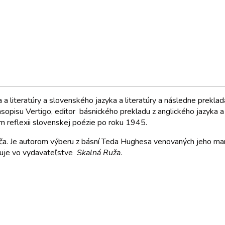
a literatúry a slovenského jazyka a literatúry a následne preklad
asopisu Vertigo, editor básnického prekladu z anglického jazyka
ým reflexii slovenskej poézie po roku 1945.
áča. Je autorom výberu z básní Teda Hughesa venovaných jeho man
vuje vo vydavateľstve
Skalná Ruža
.