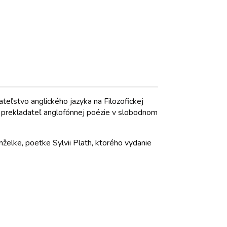
ateľstvo anglického jazyka na Filozofickej
 a prekladateľ anglofónnej poézie v slobodnom
želke, poetke Sylvii Plath, ktorého vydanie