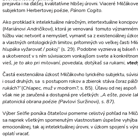
prejavila i na ďalšej, kvalitatívne hlbšej úrovni. Viaceré Milčák
subjektom Herbertovej poézie,
Pánom Cogito
.
Ako protiklad k intelektuálne náročným, intertextuálne koncip
(
Mariánovi Andričíkovi
), ktorá je venovaná tomuto významnému 
túžbu viac netvoriť a nemyslieť, vymaniť sa z existenciálnej úz
a vlastných ontologických limitov, prítomných vo veľkej časti Mil
hlupáka vyžarovať / pokoj
“ (s. 29). Podobne vyznieva aj báseň
a ukotvenosť v s ním súvisiacom vonkajšom svete a konkrétnom
vieš, je to ako pri milovaní, povedala, dotýkaš sa rukami,
vtedy
Častá existenciálna úzkosť Milčákovho lyrického subjektu, súvi
i osud druhých, sa s postupom rokov a zbierok stáva čoraz pálči
rukách
?“(
Chlapec, muž v modrom?
, s. 85). Úľavu od nej aspoň
však nie je zaručená a dostupná pre všetkých: „
A ešte, povie la
platonická obrana poézie (Pavlovi Suržinovi), s. 87).
Výber
Selfie
ponúka čitateľovi pomerne celistvý pohľad na Milčák
sa napriek všetkým spomenutým vlastnostiam úspešne vyhýba dek
emocionálnej, tak aj intelektuálnej úrovni, v úzkom spojení s vý
oplatí vracať.