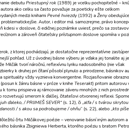
echanie debutu
Priestupný rok
(1989) je vcelku pochopiteľné – kni
 autora ako celku sa často považuje za poeticky ešte celkom
k vydaných medzi knihami
Pevné hviezdy
(1992) a
Ženy obedujúc
 problematickejšie. Autor, i editor má. samozrejme, právo konce
oň kdesi v doslove, či edičnej poznámke uviesť, prečo sa zostavov
m precíznom a zároveň čitateľsky prístupnom doslove spomína v poz
rok, z ktorej pochádzajú, je dostatočne reprezentatívne zastúpen
nejší pohľad. Už z úvodnej básne výberu je vďaka jej tonalite aj je
Milčák tvorí náročnú, reflexívnu lyriku nadosobného (nie však
ierky k druhej pri čítaní pôsobí plynulo a prirodzene, básnikov a
 spirituality vždy vyznieva konvergentne. Rozjasňovanie obraznos
 (posun k žánru básne v próze v knihe
Teserakt
) pritom autorovu
rou k tomu prispieva aj rámcovanie záveru mnohých z nich prostred
o rozvetvujú smerom k ďalšej, čitateľovi otvorenej reflexii. Sp
je juh ďaleko, / PRIJMEŠ SEVER“
(s. 12), či „
alfa / s tvárou skryto
zdanosti / s akou sa podrobujeme / ohňu
“ (s. 22), alebo „
kto píše
 dôležitú črtu Milčákovej poézie – venovanie básní iným autorom 
ského básnika Zbigniewa Herberta, ktorého poéziu s bratom Petrom