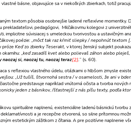
ove vlastné básne, objavujúce sa v niekoľkých zbierkach, totiž pra
ovaným textom pôsobia osobnejšie ladené reflexívne momentky. Do
prekladateľovi, pedagógovi, Milčákovmu kolegovi z univerzitného
kosti, implicitne súvisiacej s umeleckou tvorivosťou a ustavičným 
čákovej poézie: „
môcť tak raz kŕmiť sliepky / nepohnúť textom [
 v próze
Keď
zo zbierky
Teserakt,
v ktorej ženský subjekt poukazu
 okamihu: „
keď zasadíš kvet alebo polievaš záhon alebo pleješ
 naozaj si, naozaj tu, naozaj teraz
[2]
.
“ (s. 60).
siaca s reflexiou vlastného údelu, otázkami o hlbšom zmysle exis
vejšou: „
Už tušíš, štvornohá sestra / v osamelosti, že ani v bden
 čiastočne predstavuje napríklad vnútorná očista a tvorba nových re
konicky jeden z básnikov, /šťastnejší z nás píšu texty, podľa ktor
ovu spirituálne naplnenú, existenciálne ladenú básnickú tvorbu z 
lamatívnosti a je recepčne otvorená, so silne prítomnou možnos
razným estetickým zážitkom z čítania. A pre pozitívne naplnenie v