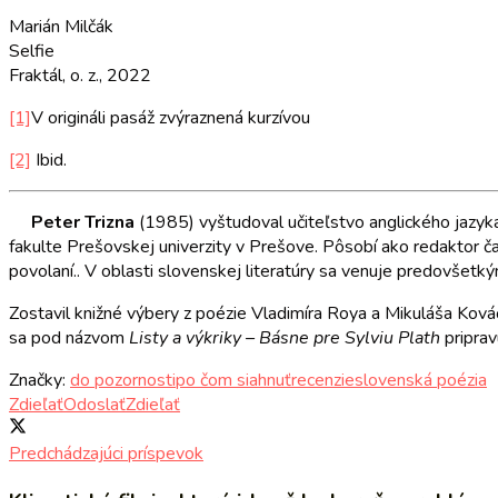
Marián Milčák
Selfie
Fraktál, o. z., 2022
[1]
V origináli pasáž zvýraznená kurzívou
[2]
Ibid.
Peter Trizna
(1985) vyštudoval učiteľstvo anglického jazyka 
fakulte Prešovskej univerzity v Prešove. Pôsobí ako redaktor č
povolaní.. V oblasti slovenskej literatúry sa venuje predovšetk
Zostavil knižné výbery z poézie Vladimíra Roya a Mikuláša Kov
sa pod názvom
Listy a výkriky – Básne pre Sylviu Plath
pripra
Značky:
do pozornosti
po čom siahnuť
recenzie
slovenská poézia
Zdieľať
Odoslať
Zdieľať
Predchádzajúci príspevok