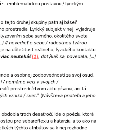
cujú s emblematickou postavou / lyrickým
 tejto druhej skupiny patrí aj báseň
 prostredia. Lyrický subjekt v nej vyjadruje
analyzovaním seba samého, okolitého sveta
…] // nevedieť o sebe / radostnou tvárou
je na dôležitosť reálneho, fyzického kontaktu
,
viac neutekáš
[1]
, dotýkaš sa
,
povedala, […]
tencie a osobnej zodpovednosti za svoj osud,
í / nemáme veci v svojich /
alít prostredníctvom aktu písania, ani tá
ých vzniká / svet.
“ (
Návšteva priateľa a jeho
obdobia troch desaťročí. Ide o poéziu, ktorá
ťou pre sebareflexiu a katarziu, a to ako na
šetkých týchto atribútov sa k nej rozhodne