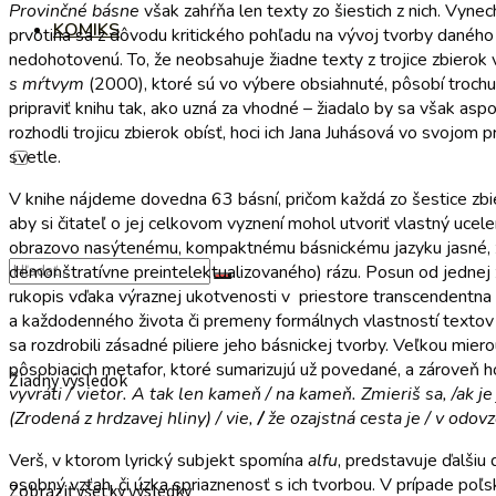
Provinčné básne
však zahŕňa len texty zo šiestich z nich. Vyn
KOMIKS
prvotina sa z dôvodu kritického pohľadu na vývoj tvorby daného
nedohotovenú. To, že neobsahuje žiadne texty z trojice zbiero
s mŕtvym
(2000), ktoré sú vo výbere obsiahnuté, pôsobí trochu
pripraviť knihu tak, ako uzná za vhodné – žiadalo by sa však asp
rozhodli trojicu zbierok obísť, hoci ich Jana Juhásová vo svojo
svetle.
V knihe nájdeme dovedna 63 básní, pričom každá zo šestice zbie
aby si čitateľ o jej celkovom vyznení mohol utvoriť vlastný ucele
obrazovo nasýtenému, kompaktnému básnickému jazyku jasné, že 
demonštratívne preintelektualizovaného) rázu. Posun od jednej zb
rukopis vďaka výraznej ukotvenosti v priestore transcendentna a
a každodenného života či premeny formálnych vlastností textov
sa rozdrobili zásadné piliere jeho básnickej tvorby. Veľkou mie
pôsobiacich metafor, ktoré sumarizujú už povedané, a zároveň h
Žiadny výsledok
vyvráti / vietor. A tak len kameň / na kameň. Zmieriš sa, /ak 
(Zrodená z hrdzavej hliny) / vie,
/
že ozajstná cesta je / v odov
Verš, v ktorom lyrický subjekt spomína
alfu
, predstavuje ďalšiu
osobný vzťah, či úzka spriaznenosť s ich tvorbou. V prípade poľ
Zobraziť všetky výsledky