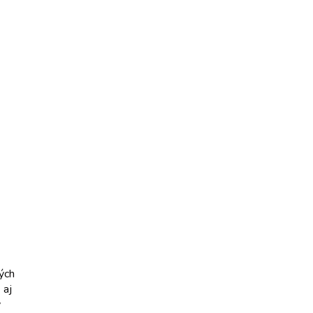
ých
 aj
y