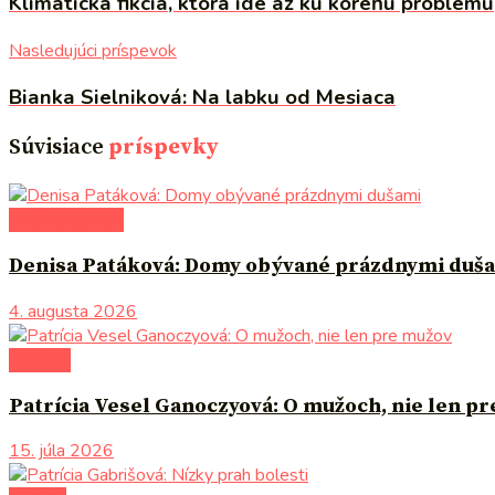
Klimatická fikcia, ktorá ide až ku koreňu problému
Nasledujúci príspevok
Bianka Sielniková: Na labku od Mesiaca
Súvisiace
príspevky
po čom siahnuť
Denisa Patáková: Domy obývané prázdnymi duš
4. augusta 2026
na tému
Patrícia Vesel Ganoczyová: O mužoch, nie len p
15. júla 2026