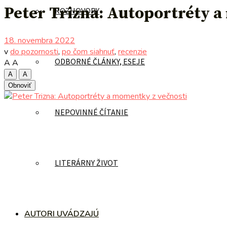
Peter Trizna: Autoportréty 
ROZHOVORY
18. novembra 2022
v
do pozornosti
,
po čom siahnuť
,
recenzie
ODBORNÉ ČLÁNKY, ESEJE
A
A
A
A
Obnoviť
NEPOVINNÉ ČÍTANIE
LITERÁRNY ŽIVOT
AUTORI UVÁDZAJÚ