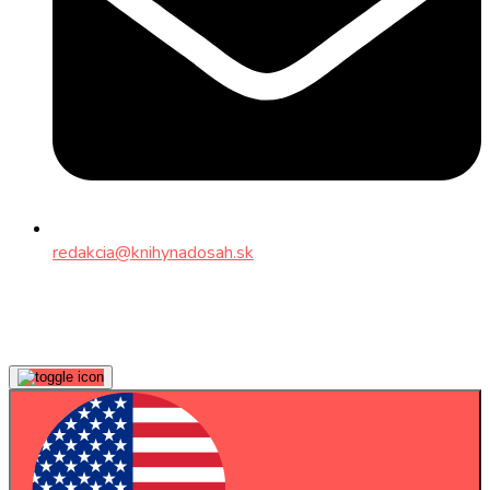
redakcia@knihynadosah.sk