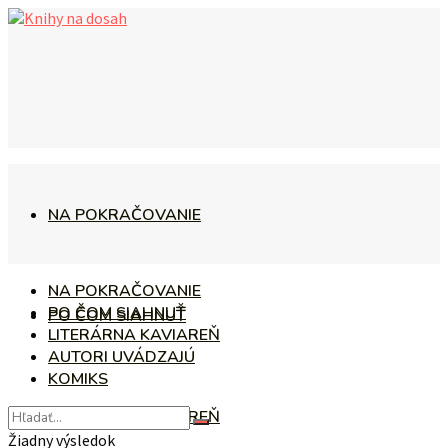
NA POKRAČOVANIE
NA POKRAČOVANIE
PO ČOM SIAHNUŤ
PO ČOM SIAHNUŤ
LITERÁRNA KAVIAREŇ
AUTORI UVÁDZAJÚ
KOMIKS
LITERÁRNA KAVIAREŇ
Žiadny výsledok