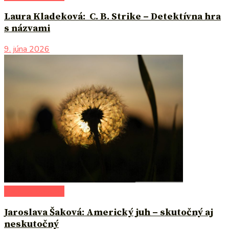
Laura Kladeková: C. B. Strike – Detektívna hra
s názvami
9. júna 2026
literárna kaviareň
Jaroslava Šaková: Americký juh – skutočný aj
neskutočný