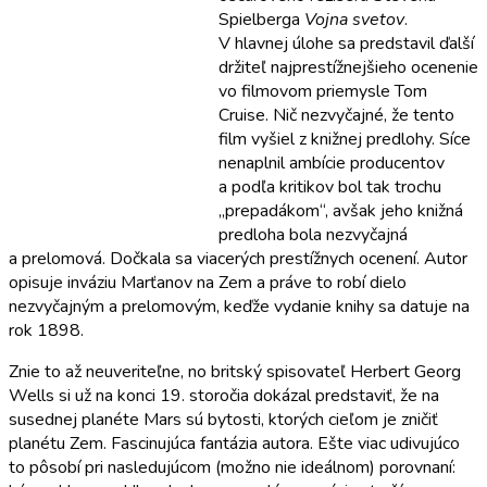
Spielberga
Vojna svetov
.
V hlavnej úlohe sa predstavil ďalší
držiteľ najprestížnejšieho ocenenie
vo filmovom priemysle Tom
Cruise. Nič nezvyčajné, že tento
film vyšiel z knižnej predlohy. Síce
nenaplnil ambície producentov
a podľa kritikov bol tak trochu
„prepadákom“, avšak jeho knižná
predloha bola nezvyčajná
a prelomová. Dočkala sa viacerých prestížnych ocenení. Autor
opisuje inváziu Marťanov na Zem a práve to robí dielo
nezvyčajným a prelomovým, keďže vydanie knihy sa datuje na
rok 1898.
Znie to až neuveriteľne, no britský spisovateľ Herbert Georg
Wells si už na konci 19. storočia dokázal predstaviť, že na
susednej planéte Mars sú bytosti, ktorých cieľom je zničiť
planétu Zem. Fascinujúca fantázia autora. Ešte viac udivujúco
to pôsobí pri nasledujúcom (možno nie ideálnom) porovnaní: