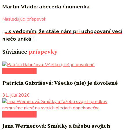
Martin Vlado: abeceda / numerika
Nasledujúci príspevok
„…s vedomím, že stále nám pri uchopovaní vecí
niečo uniká“
Súvisiace
príspevky
literárna kaviareň
Patrícia Gabrišová: Všetko (nie) je dovolené
31. júla 2026
literárna kaviareň
Jana Wernerová: Smútky a ťažobu svojich