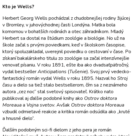
Kto je Wells?
Herbert Georg Wells pochádzal z chudobnejšej rodiny žijúcej
v Bromley, v juhovýchodnej časti Londýna. Matka bola
komornou v bohatších rodinách a otec záhradníkom. Mladý
Herbert sa dostal na štúdium zoológie a biológie. No už na
škole začal s prvými poviedkami, keď v školskom časopise,
ktorý spoluzakladal, uverejnil poviedku o cestovaní v čase. Po
získaní bakalárskeho titulu zo zoológie sa začal intenzívnejšie
venovať písaniu. V roku 1891, ešte iba ako dvadsaťpäťročný,
vydal bestseller
Anticipations
(
Tušenie
). Svoj prvý vedecko-
fantastický román vydal Wells v roku 1895. Nazval ho
Stroj
času
a dielo sa tiež stalo bestsellerom, čím sa z neznámeho
autora „cez noc“ stal svetový spisovateľ. Krátko nato
publikoval aj ďalšie podobné knihy ako
Ostrov doktora
Moreaua
a
Vojna svetov
. Avšak
Ostrov doktora Moreaua
vzbudil odmietavé reakcie a kritika román odsúdila ako „kruté
a hnusné dielo“.
Ďalším podobným sci-fi dielom z jeho pera je román