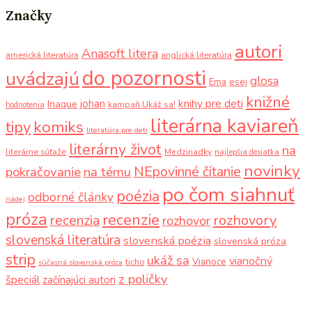
Značky
autori
Anasoft litera
americká literatúra
anglická literatúra
do pozornosti
uvádzajú
glosa
Ema
esej
knižné
knihy pre deti
johan
Inaque
kampaň Ukáž sa!
hodnotenia
literárna kaviareň
komiks
tipy
literatúra pre deti
literárny život
na
literárne súťaže
Medziriadky
najlepšia desiatka
novinky
NEpovinné čítanie
pokračovanie
na tému
po čom siahnuť
poézia
odborné články
nádej
próza
recenzie
recenzia
rozhovory
rozhovor
slovenská literatúra
slovenská poézia
slovenská próza
strip
ukáž sa
vianočný
Vianoce
ticho
súčasná slovenská próza
z poličky
špeciál
začínajúci autori