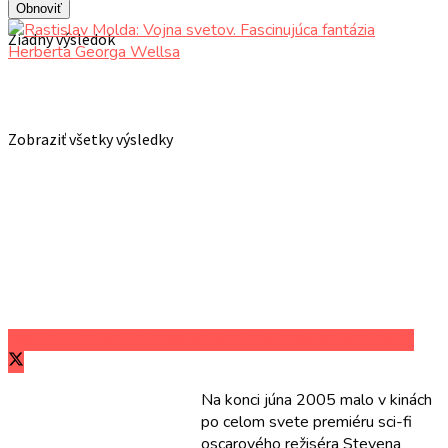
Obnoviť
Žiadny výsledok
Zobraziť všetky výsledky
Zdieľať na Facebooku
Zdieľať na Twitteri
Zdieľať na LinkedIn
Na konci júna 2005 malo v kinách
po celom svete premiéru sci-fi
oscarového režiséra Stevena