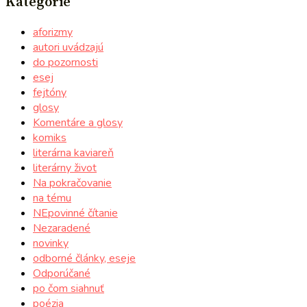
Kategórie
aforizmy
autori uvádzajú
do pozornosti
esej
fejtóny
glosy
Komentáre a glosy
komiks
literárna kaviareň
literárny život
Na pokračovanie
na tému
NEpovinné čítanie
Nezaradené
novinky
odborné články, eseje
Odporúčané
po čom siahnuť
poézia