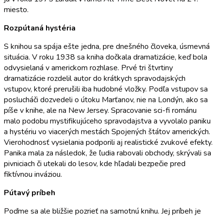
miesto.
Rozpútaná hystéria
S knihou sa spája ešte jedna, pre dnešného človeka, úsmevná
situácia. V roku 1938 sa kniha dočkala dramatizácie, keď bola
odvysielaná v americkom rozhlase. Prvé tri štvrtiny
dramatizácie rozdelil autor do krátkych spravodajských
vstupov, ktoré prerušili iba hudobné vložky. Podľa vstupov sa
poslucháči dozvedeli o útoku Marťanov, nie na Londýn, ako sa
píše v knihe, ale na New Jersey. Spracovanie sci-fi románu
malo podobu mystifikujúceho spravodajstva a vyvolalo paniku
a hystériu vo viacerých mestách Spojených štátov amerických.
Vierohodnosť vysielania podporili aj realistické zvukové efekty.
Panika mala za následok, že ľudia rabovali obchody, skrývali sa
pivniciach či utekali do lesov, kde hľadali bezpečie pred
fiktívnou inváziou.
Pútavý príbeh
Poďme sa ale bližšie pozrieť na samotnú knihu. Jej príbeh je