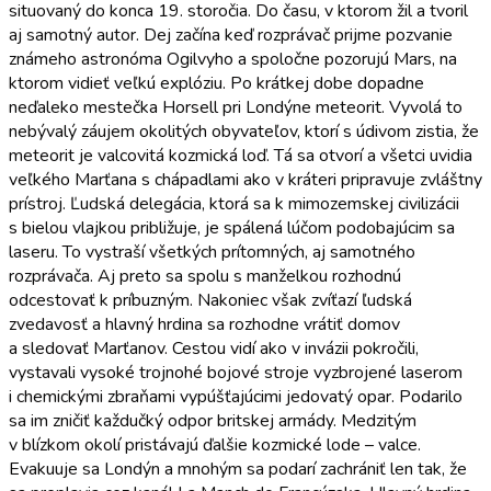
situovaný do konca 19. storočia. Do času, v ktorom žil a tvoril
aj samotný autor. Dej začína keď rozprávač prijme pozvanie
známeho astronóma Ogilvyho a spoločne pozorujú Mars, na
ktorom vidieť veľkú explóziu. Po krátkej dobe dopadne
neďaleko mestečka Horsell pri Londýne meteorit. Vyvolá to
nebývalý záujem okolitých obyvateľov, ktorí s údivom zistia, že
meteorit je valcovitá kozmická loď. Tá sa otvorí a všetci uvidia
veľkého Marťana s chápadlami ako v kráteri pripravuje zvláštny
prístroj. Ľudská delegácia, ktorá sa k mimozemskej civilizácii
s bielou vlajkou približuje, je spálená lúčom podobajúcim sa
laseru. To vystraší všetkých prítomných, aj samotného
rozprávača. Aj preto sa spolu s manželkou rozhodnú
odcestovať k príbuzným. Nakoniec však zvíťazí ľudská
zvedavosť a hlavný hrdina sa rozhodne vrátiť domov
a sledovať Marťanov. Cestou vidí ako v invázii pokročili,
vystavali vysoké trojnohé bojové stroje vyzbrojené laserom
i chemickými zbraňami vypúšťajúcimi jedovatý opar. Podarilo
sa im zničiť každučký odpor britskej armády. Medzitým
v blízkom okolí pristávajú ďalšie kozmické lode – valce.
Evakuuje sa Londýn a mnohým sa podarí zachrániť len tak, že