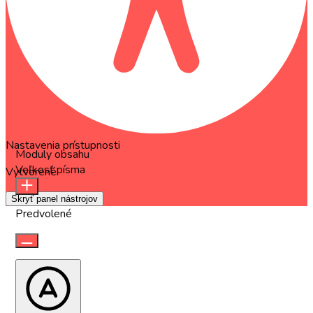
Nastavenia prístupnosti
Moduly obsahu
Veľkosť písma
Vytvorené
OneTap
Skryť panel nástrojov
Predvolené