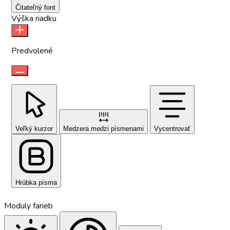
Čitateľný font
Výška riadku
Predvolené
Veľký kurzor
Medzera medzi písmenami
Vycentrovať
Hrúbka písma
Moduly farieb