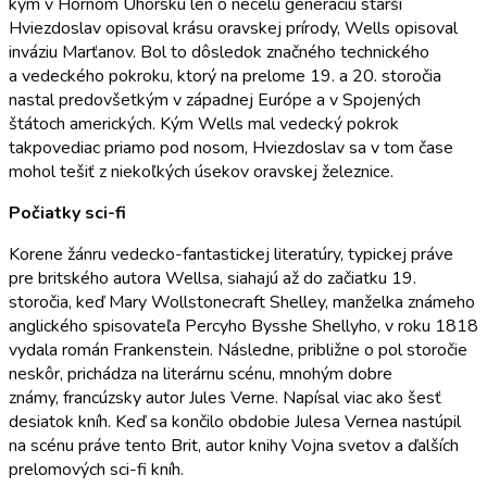
kým v Hornom Uhorsku len o necelú generáciu starší
Hviezdoslav opisoval krásu oravskej prírody, Wells opisoval
inváziu Marťanov. Bol to dôsledok značného technického
a vedeckého pokroku, ktorý na prelome 19. a 20. storočia
nastal predovšetkým v západnej Európe a v Spojených
štátoch amerických. Kým Wells mal vedecký pokrok
takpovediac priamo pod nosom, Hviezdoslav sa v tom čase
mohol tešiť z niekoľkých úsekov oravskej železnice.
Počiatky sci-fi
Korene žánru vedecko-fantastickej literatúry, typickej práve
pre britského autora Wellsa, siahajú až do začiatku 19.
storočia, keď Mary Wollstonecraft Shelley, manželka známeho
anglického spisovateľa Percyho Bysshe Shellyho, v roku 1818
vydala román Frankenstein. Následne, približne o pol storočie
neskôr, prichádza na literárnu scénu, mnohým dobre
známy, francúzsky autor Jules Verne. Napísal viac ako šesť
desiatok kníh. Keď sa končilo obdobie Julesa Vernea nastúpil
na scénu práve tento Brit, autor knihy Vojna svetov a ďalších
prelomových sci-fi kníh.