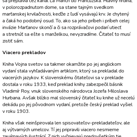
sa preplavia cez kanál La Manch do Francúzska. Hlavný hrdina,
v polorozpadnutom dome, sa stane tajným svedkom
marťanskej krvilačnosti, keďže z ľudí vysávajú krv. Je chytený
a čaká ho podobný osud. To, ako sa jeho príbeh i príbeh celej
invázie Marťanov skončí a či sa rozprávačovi podarí utiecť
a stretnúť sa ešte s manželkou, nevyzradíme. Čitateľ to musí
zistiť sám.
Viacero prekladov
Kniha Vojna svetov sa takmer okamžite po jej anglickom
vydaní stala vyhľadávaným artiklom, ktorý sa prekladal do
viacerých jazykov. K slovenskému čitateľovi sa v preklade
dostala v roku 1933, keď preklad knihy zabezpečil básnik
Vladimír Roy, vnuk slovenského národovca Jozefa Miloslava
Hurbana. Avšak blízko mal slovenský čitateľ ku knihe už necelú
dekádu po jej pôvodnom vydaní, pretože český preklad vyšiel
v roku 1903.
Kniha však neinšpirovala len spisovateľov-prekladateľov, ale
aj výtvarných umelcov. Tí jej pripravili viacero nesmierne
zaujímavých ilustrácií. Z nich vyčnievajú predovšetkým tie,