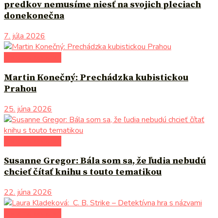
predkov nemusíme niesť na svojich pleciach
donekonečna
7. júla 2026
literárna kaviareň
Martin Konečný: Prechádzka kubistickou
Prahou
25. júna 2026
literárna kaviareň
Susanne Gregor: Bála som sa, že ľudia nebudú
chcieť čítať knihu s touto tematikou
22. júna 2026
literárna kaviareň