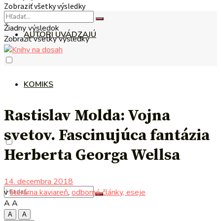
Zobraziť všetky výsledky
Žiadny výsledok
AUTORI UVÁDZAJÚ
Zobraziť všetky výsledky
KOMIKS
Rastislav Molda: Vojna
svetov. Fascinujúca fantázia
Herberta Georga Wellsa
14. decembra 2018
v
literárna kaviareň
,
odborné články, eseje
A
A
A
A