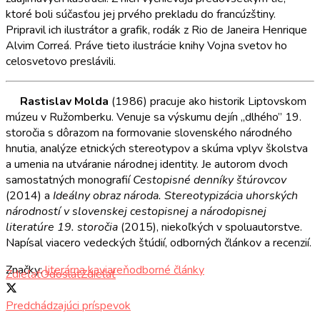
ktoré boli súčasťou jej prvého prekladu do francúzštiny.
Pripravil ich ilustrátor a grafik, rodák z Rio de Janeira Henrique
Alvim Correá. Práve tieto ilustrácie knihy Vojna svetov ho
celosvetovo preslávili.
Rastislav Molda
(1986) pracuje ako historik Liptovskom
múzeu v Ružomberku. Venuje sa výskumu dejín „dlhého” 19.
storočia s dôrazom na formovanie slovenského národného
hnutia, analýze etnických stereotypov a skúma vplyv školstva
a umenia na utváranie národnej identity. Je autorom dvoch
samostatných monografií
Cestopisné denníky štúrovcov
(2014) a
Ideálny obraz národa. Stereotypizácia uhorských
národností v slovenskej cestopisnej a národopisnej
literatúre 19. storočia
(2015), niekoľkých v spoluautorstve.
Napísal viacero vedeckých štúdií, odborných článkov a recenzií.
Značky:
literárna kaviareň
odborné články
Zdieľať
Odoslať
Zdieľať
Predchádzajúci príspevok