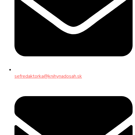
sefredaktorka@knihynadosah.sk