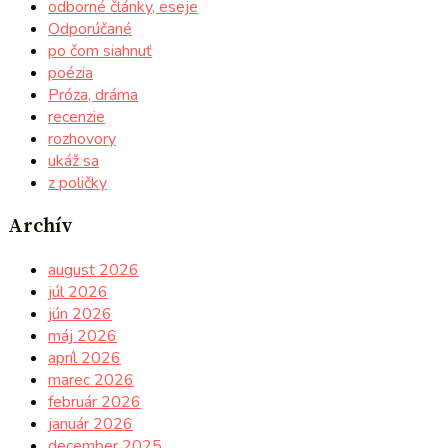
odborné články, eseje
Odporúčané
po čom siahnuť
poézia
Próza, dráma
recenzie
rozhovory
ukáž sa
z poličky
Archív
august 2026
júl 2026
jún 2026
máj 2026
apríl 2026
marec 2026
február 2026
január 2026
december 2025