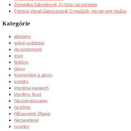
Dominika Sakmárová: Aj toto raz pominie
Patrícia Vesel Ganoczyová: O mužoch, nie len pre mužov
Kategórie
aforizmy
autori uvádzajú
do pozornosti
esej
fejtóny
glosy
Komentáre a glosy
komiks
literárna kaviareň
literárny život
Na pokračovanie
na tému
NEpovinné čítanie
Nezaradené
novinky