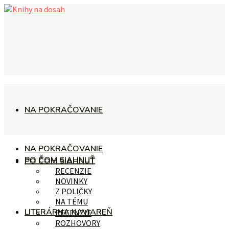
NA POKRAČOVANIE
NA POKRAČOVANIE
PO ČOM SIAHNUŤ
PO ČOM SIAHNUŤ
RECENZIE
NOVINKY
Z POLIČKY
NA TÉMU
LITERÁRNA KAVIAREŇ
RECENZIE
ROZHOVORY