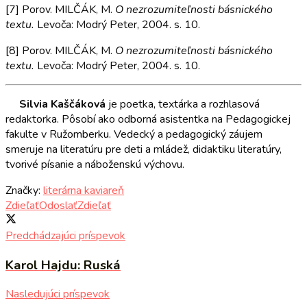
[7] Porov. MILČÁK, M.
O nezrozumit
eľ
nosti básnického
textu.
Levoča: Modrý Peter, 2004. s. 10.
[8] Porov. MILČÁK, M.
O nezrozumit
eľ
nosti básnického
textu.
Levoča: Modrý Peter, 2004. s. 10.
Silvia Kaščáková
je poetka, textárka a rozhlasová
redaktorka. Pôsobí ako odborná asistentka na Pedagogickej
fakulte v Ružomberku. Vedecký a pedagogický záujem
smeruje na literatúru pre deti a mládež, didaktiku literatúry,
tvorivé písanie a náboženskú výchovu.
Značky:
literárna kaviareň
Zdieľať
Odoslať
Zdieľať
Predchádzajúci príspevok
Karol Hajdu: Ruská
Nasledujúci príspevok