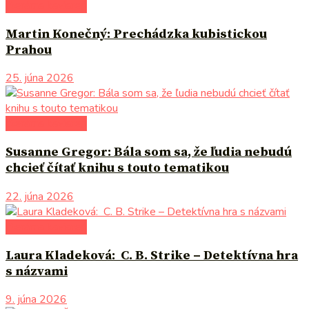
literárna kaviareň
Martin Konečný: Prechádzka kubistickou
Prahou
25. júna 2026
literárna kaviareň
Susanne Gregor: Bála som sa, že ľudia nebudú
chcieť čítať knihu s touto tematikou
22. júna 2026
literárna kaviareň
Laura Kladeková: C. B. Strike – Detektívna hra
s názvami
9. júna 2026