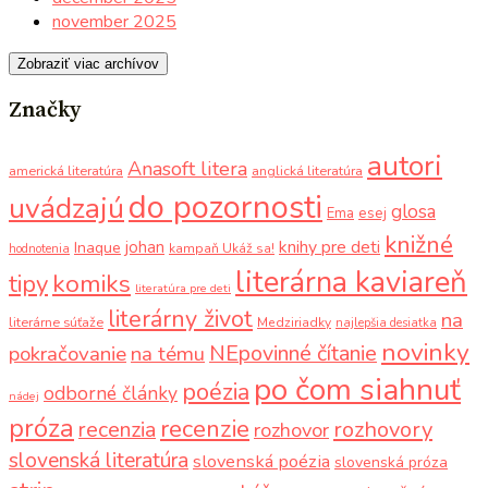
november 2025
Zobraziť viac archívov
Značky
autori
Anasoft litera
americká literatúra
anglická literatúra
do pozornosti
uvádzajú
glosa
Ema
esej
knižné
knihy pre deti
johan
Inaque
kampaň Ukáž sa!
hodnotenia
literárna kaviareň
komiks
tipy
literatúra pre deti
literárny život
na
literárne súťaže
Medziriadky
najlepšia desiatka
novinky
NEpovinné čítanie
pokračovanie
na tému
po čom siahnuť
poézia
odborné články
nádej
próza
recenzie
recenzia
rozhovory
rozhovor
slovenská literatúra
slovenská poézia
slovenská próza