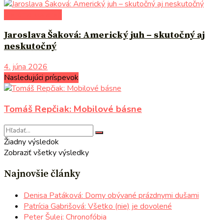
literárna kaviareň
Jaroslava Šaková: Americký juh – skutočný aj
neskutočný
4. júna 2026
Nasledujúci príspevok
Tomáš Repčiak: Mobilové básne
Žiadny výsledok
Zobraziť všetky výsledky
Najnovšie články
Denisa Patáková: Domy obývané prázdnymi dušami
Patrícia Gabrišová: Všetko (nie) je dovolené
Peter Šulej: Chronofóbia