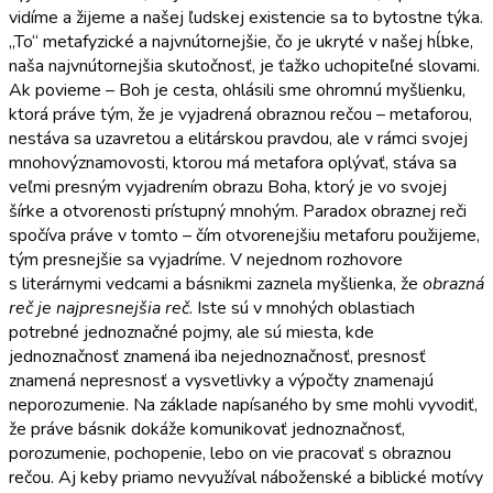
vidíme a žijeme a našej ľudskej existencie sa to bytostne týka.
„To“ metafyzické a najvnútornejšie, čo je ukryté v našej hĺbke,
naša najvnútornejšia skutočnosť, je ťažko uchopiteľné slovami.
Ak povieme – Boh je cesta, ohlásili sme ohromnú myšlienku,
ktorá práve tým, že je vyjadrená obraznou rečou – metaforou,
nestáva sa uzavretou a elitárskou pravdou, ale v rámci svojej
mnohovýznamovosti, ktorou má metafora oplývať, stáva sa
veľmi presným vyjadrením obrazu Boha, ktorý je vo svojej
šírke a otvorenosti prístupný mnohým. Paradox obraznej reči
spočíva práve v tomto – čím otvorenejšiu metaforu použijeme,
tým presnejšie sa vyjadríme. V nejednom rozhovore
s literárnymi vedcami a básnikmi zaznela myšlienka, že
obrazná
reč je najpresnejšia reč
. Iste sú v mnohých oblastiach
potrebné jednoznačné pojmy, ale sú miesta, kde
jednoznačnosť znamená iba nejednoznačnosť, presnosť
znamená nepresnosť a vysvetlivky a výpočty znamenajú
neporozumenie. Na základe napísaného by sme mohli vyvodiť,
že práve básnik dokáže komunikovať jednoznačnosť,
porozumenie, pochopenie, lebo on vie pracovať s obraznou
rečou. Aj keby priamo nevyužíval náboženské a biblické motívy