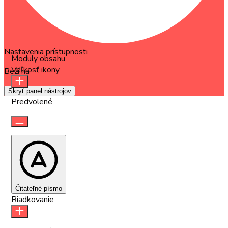
Nastavenia prístupnosti
Moduly obsahu
Veľkosť ikony
Beží na
OneTap
Skryť panel nástrojov
Predvolené
Čitateľné písmo
Riadkovanie