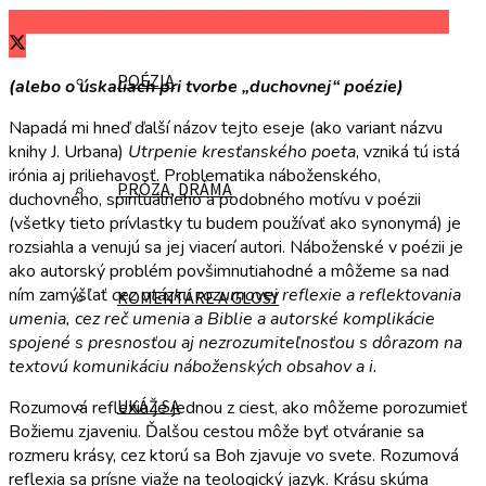
Zdieľať na Facebooku
Zdieľať na Twitteri
Zdieľať na LinkedIn
POÉZIA
(alebo o úskaliach pri tvorbe „duchovnej“ poézie)
Napadá mi hneď ďalší názov tejto eseje (ako variant názvu
knihy J. Urbana)
Utrpenie kresťanského poeta
, vzniká tú istá
irónia aj priliehavosť. Problematika náboženského,
PRÓZA, DRÁMA
duchovného, spirituálneho a podobného motívu v poézii
(všetky tieto prívlastky tu budem používať ako synonymá) je
rozsiahla a venujú sa jej viacerí autori. Náboženské v poézii je
ako autorský problém povšimnutiahodné a môžeme sa nad
ním zamýšľať
cez otázku
rozumovej reflexie a reflektovania
KOMENTÁRE A GLOSY
umenia, cez reč umenia a Biblie a autorské komplikácie
spojené s presnosťou aj nezrozumiteľnosťou s dôrazom na
textovú komunikáciu náboženských obsahov a i.
UKÁŽ SA
Rozumová reflexia je jednou z ciest, ako môžeme porozumieť
Božiemu zjaveniu. Ďalšou cestou môže byť otváranie sa
rozmeru krásy, cez ktorú sa Boh zjavuje vo svete. Rozumová
reflexia sa prísne viaže na teologický jazyk. Krásu skúma