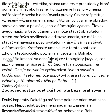
filozofická veda – estetika, skúma umelecké prostriedky, ktoré
KOMIKS
pomáha vnímať ako krásne. Porozumenie krásnu – umeniu,
môže viesť človeka k odhaľovaniu pravdy. Cirkev rešpektuje
vznešený význam umenia, napr. v liturgii, vo význame obradov,
spevov a pod. a pozná aj jeho zušľachťujúci význam. Človek
uvedomujúci si tieto významy sa môže stávať objaviteľom
nielen zbožných myšlienok a odkazov umenia, ale môže sa
stávať vnímavejším pozorovateľom krásy či sám sa stávať
zušľachteným. Kresťanské umenie je v tomto kontexte
zdrojom teologického poznania aj vzdelania. Boh ako
„najvyššie krásno“ sa odhaľuje aj cez teologický jazyk, aj cez
jazyk umenia. „
Krása je šifrou tajomstva a poukazom na
večné. Ona je pozvaním vychutnávať život a snívať o
budúcnosti. Preto nemôže uspokojiť krása stvorených vecí a
vzbudzuje tú tajomnú túžbu po Bohu…
“[1].
Žiadny výsledok
Zodpovednosť za poetickú hodnotu bez moralizovania
Druhý imperatív Dekalógu môžeme pokojne orientovať aj na
poéziu. Nepovedať Božie meno nadarmo znamená aj
nevyprázdňovať ho, nezneužívať ho, nehovoriť o Bohu
Zobraziť všetky výsledky