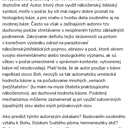
zbytočne atď. Autor, ktorý chce využiť náboženský, biblický
symbol, motív v poézii, by ich mal najprv dobre poznať na
teologickej báze, a pre snahu o tvorbu diela osobného aj na
osobnej báze. Často sa však u začínajúcich autorov tzv.
duchovnej poézie stretávame s nesplnením týchto základných
podmienok. Zakrývanie deficitu tejto skúsenosti sa potom
v konečnom výsledku odrazí na parazitovaní
náboženských/biblických pojmov, obrazov a pod., ktoré okrem
svojho elementárneho alebo teologického významu, ak sú
vôbec v poézii umiestnené v správnom kontexte, vytvorenej
básni nič neodovzdajú. Platí teda, že ak autor použije v básni
napríklad slovo Boh, nezvýši sa tak automaticky umelecká
hodnota básne a, na počudovanie mnohých „veriacich
(ne)čitateľov“ (tu mám na mysli čitateľa praktizujúceho
náboženstvo), ani duchovná hodnota básne. Podobný
mechanizmus môžeme zaznamenať aj pri využití subverzných
(opačných) slov alebo iných príznakových slov.
Ako predísť týmto autorským úskaliam? Budovaním osobného
vzťahu k Bohu, štúdiom Svätého písma, hermeneutiky atď.?