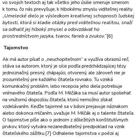
vo svojich textoch aj tak všetko jeho úsilie smeruje smerom
k tomu, čo nás prevyšuje, k hlbokému zmyslu viditeľnej reality.
„
Umelecké dielo je výsledkom kreatívnej schopnosti ľudskej
bytosti, ktorá si kladie otázky pred viditeľnou realitou, snaží
sa odhaliť jej hlboký zmysel a odovzdávať ho
prostredníctvom jazyka, tvarov, farieb a zvukov.
“[6]
Tajomstvo
Ak má autor písať o „neuchopiteľnom“ a využíva obraznú reč,
stáva sa autorom, ktorý je síce podľa predchádzajúcej tézy
jednoznačný, presný, chápajúci, otvorený, ale zároveň nie je
zrozumiteľný pre každého čitateľa rovnako. Tu vzniká
komunikačný problém, lebo recepcia jeho diela potrebuje
vnímavého čitateľa. Podľa M. Milčáka sa musí autor spoliehať
na vnútornú dispozíciu čitateľa, ktorú nemožno získať
vzdelávaním. Keďže tajomné sa v básni prejavuje náznakom
alebo dokonca mlčaním, uvažuje M. Milčák aj o talente čitateľa.
O tajomstve píše ako o jednom z dôležitých konštitutívnych
prvkov, ktorý vytvára nezanedbateľný predpoklad na vznik
čitateľského zážitku.[7]
Odhalenie tajomstva v poézii aj