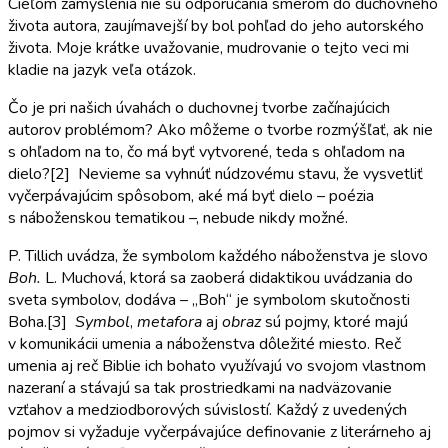
Cieľom zamyslenia nie sú odporúčania smerom do duchovného
života autora, zaujímavejší by bol pohľad do jeho autorského
života. Moje krátke uvažovanie, mudrovanie o tejto veci mi
kladie na jazyk veľa otázok.
Čo je pri našich úvahách o duchovnej tvorbe začínajúcich
autorov problémom? Ako môžeme o tvorbe rozmýšľať, ak nie
s ohľadom na to, čo má byť vytvorené, teda s ohľadom na
dielo?[2] Nevieme sa vyhnúť núdzovému stavu, že vysvetliť
vyčerpávajúcim spôsobom, aké má byť dielo – poézia
s náboženskou tematikou –, nebude nikdy možné.
P. Tillich uvádza, že symbolom každého náboženstva je slovo
Boh.
L. Muchová, ktorá sa zaoberá didaktikou uvádzania do
sveta symbolov, dodáva – „Boh“ je symbolom skutočnosti
Boha.[3]
Symbol
,
metafora
aj
obraz
sú pojmy, ktoré majú
v komunikácii umenia a náboženstva dôležité miesto. Reč
umenia aj reč Biblie ich bohato využívajú vo svojom vlastnom
nazeraní a stávajú sa tak prostriedkami na nadväzovanie
vzťahov a medziodborových súvislostí. Každý z uvedených
pojmov si vyžaduje vyčerpávajúce definovanie z literárneho aj