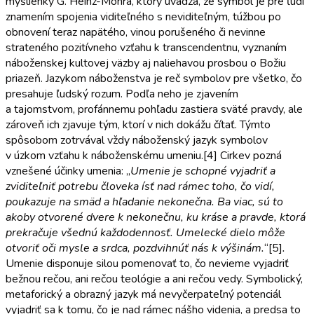
myšlienky G. Heinz-Mohra, ktorý uvádza, že symbol je pre ľudí
znamením spojenia viditeľného s neviditeľným, túžbou po
obnovení teraz napätého, vinou porušeného či nevinne
strateného pozitívneho vzťahu k transcendentnu, vyznaním
náboženskej kultovej väzby aj naliehavou prosbou o Božiu
priazeň. Jazykom náboženstva je reč symbolov pre všetko, čo
presahuje ľudský rozum. Podľa neho je zjavením
a tajomstvom, profánnemu pohľadu zastiera sväté pravdy, ale
zároveň ich zjavuje tým, ktorí v nich dokážu čítať. Týmto
spôsobom zotrvával vždy náboženský jazyk symbolov
v úzkom vzťahu k náboženskému umeniu.[4]
Cirkev pozná
vznešené účinky umenia: „
Umenie je schopné vyjadriť a
zviditeľniť
potrebu človeka ísť
nad rámec toho, čo vidí,
poukazuje na smäd a hľadanie nekonečna. Ba viac, sú to
akoby otvorené dvere k nekonečnu, ku kráse a pravde, ktorá
prekračuje všednú každodennosť. Umelecké dielo môže
otvoriť oči mysle a srdca, pozdvihnúť nás k výšinám.
“[5]
.
Umenie disponuje silou pomenovať to, čo nevieme vyjadriť
bežnou rečou, ani rečou teológie a ani rečou vedy. Symbolický,
metaforický a obrazný jazyk má nevyčerpateľný potenciál
vyjadriť sa k tomu, čo je nad rámec nášho videnia, a predsa to