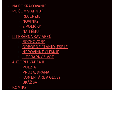
NA POKRAČOVANIE
PO ČOM SIAHNUŤ
RECENZIE
NOVINKY
Z POLIČKY
NA TÉMU
LITERÁRNA KAVIAREŇ
ROZHOVORY
ODBORNÉ ČLÁNKY, ESEJE
NEPOVINNÉ ČÍTANIE
LITERÁRNY ŽIVOT
AUTORI UVÁDZAJÚ
POÉZIA
PRÓZA, DRÁMA
KOMENTÁRE A GLOSY
UKÁŽ SA
KOMIKS