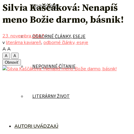
Silvia Kaščáková: Nenapíš
ROZHOVORY
meno Božie darmo, básnik!
23. novembra 2017
ODBORNÉ ČLÁNKY, ESEJE
v
literárna kaviareň
,
odborné články, eseje
A
A
A
A
Obnoviť
NEPOVINNÉ ČÍTANIE
LITERÁRNY ŽIVOT
AUTORI UVÁDZAJÚ