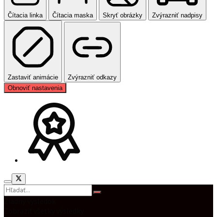
Čítacia linka
Čítacia maska
Skryť obrázky
Zvýrazniť nadpisy
Zastaviť animácie
Zvýrazniť odkazy
Obnoviť nastavenia
Žiadny výsledok
Zobraziť všetky výsledky