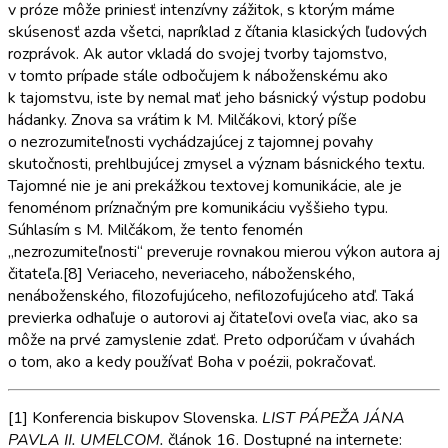
v próze môže priniesť intenzívny zážitok, s ktorým máme
skúsenosť azda všetci, napríklad z čítania klasických ľudových
rozprávok. Ak autor vkladá do svojej tvorby tajomstvo,
v tomto prípade stále odbočujem k náboženskému ako
k tajomstvu, iste by nemal mať jeho básnický výstup podobu
hádanky. Znova sa vrátim k M. Milčákovi, ktorý píše
o nezrozumiteľnosti vychádzajúcej z tajomnej povahy
skutočnosti, prehlbujúcej zmysel a význam básnického textu.
Tajomné nie je ani prekážkou textovej komunikácie, ale je
fenoménom príznačným pre komunikáciu vyššieho typu.
Súhlasím s M. Milčákom, že tento fenomén
„nezrozumiteľnosti“ preveruje rovnakou mierou výkon autora aj
čitateľa.[8] Veriaceho, neveriaceho, náboženského,
nenáboženského, filozofujúceho, nefilozofujúceho atď. Taká
previerka odhaľuje o autorovi aj čitateľovi oveľa viac, ako sa
môže na prvé zamyslenie zdať. Preto odporúčam v úvahách
o tom, ako a kedy používať Boha v poézii, pokračovať.
[1] Konferencia biskupov Slovenska.
LIST PÁPEŽA JÁNA
PAVLA II. UMELCOM.
článok 16. Dostupné na internete: