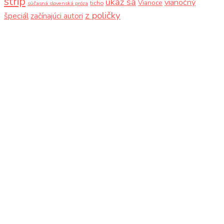
strip
ukáž sa
vianočný
Vianoce
ticho
súčasná slovenská próza
z poličky
špeciál
začínajúci autori