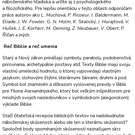
náboženského hľadiska a určite aj z psychologického
a filozofického. Pre lepšiu orientáciu v tejto oblasti odporúčam
práce autorov ako
L. Muchová
,
P. Ricoeur
,
I. Baldermann
,
M.
Eliade
,
J. W. Fowler
,
G. N. Holm
,
K. Skalický
,
J. Hurajtová
,
V.
Hušek
,
J. E. Korherr
,
M. Oeming
,
Z. Neubauer
,
V. Obert
,
P.
Říčan
a iných.
Reč Biblie a reč umenia
Starý a Nový zákon prinášajú symboly, paraboly, podobenstvá,
prirovnania, archetypálne postavy atď. Texty Biblie majú svoju
vlastnú umeleckú hodnotu, o ktorej vypovedajú vlastným
jazykom, slohovými štýlmi, literárnymi žánrami, druhmi a pod.
Symbol bol znamením a dôkazom vyslovenej pravdy v Biblii
pre Filona Alexandrijského, ktorý bol veľkým inšpirátorom pre
mnohých svojich nasledovníkov v symbolickom (alegorickom)
výklade Biblie.
Stačí čitateľská recepcia biblických textov na nadobudnutie
náboženskej skúsenosti alebo ide len o literárnu skúsenosť?
Spoločné body spomínaných skúseností naznačujem skrz