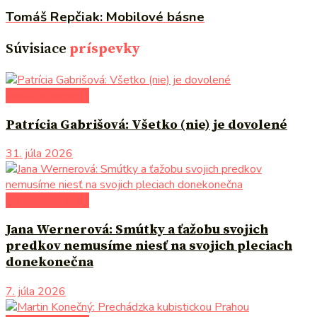
Tomáš Repčiak: Mobilové básne
Súvisiace
príspevky
literárna kaviareň
Patrícia Gabrišová: Všetko (nie) je dovolené
31. júla 2026
literárna kaviareň
Jana Wernerová: Smútky a ťažobu svojich
predkov nemusíme niesť na svojich pleciach
donekonečna
7. júla 2026