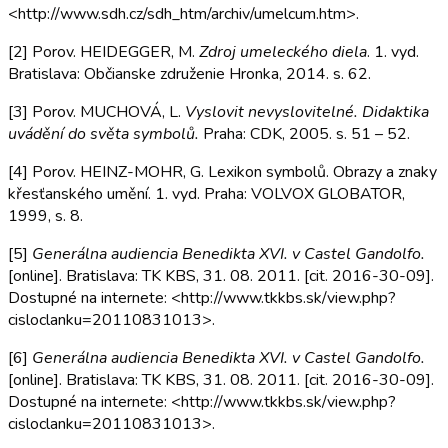
<http://www.sdh.cz/sdh_htm/archiv/umelcum.htm>.
[2] Porov. HEIDEGGER, M.
Zdroj umeleckého diela
. 1. vyd.
Bratislava: Občianske združenie Hronka, 2014. s. 62.
[3] Porov. MUCHOVÁ, L.
Vyslovit nevyslovitelné. Didaktika
uvádění do světa symbolů.
Praha: CDK, 2005. s. 51 – 52.
[4] Porov. HEINZ-MOHR, G. Lexikon symbolů. Obrazy a znaky
křesťanského umění. 1. vyd. Praha: VOLVOX GLOBATOR,
1999, s. 8.
[5]
Generálna audiencia Benedikta XVI. v Castel Gandolfo.
[online]. Bratislava: TK KBS, 31. 08. 2011. [cit. 2016-30-09].
Dostupné na internete: <http://www.tkkbs.sk/view.php?
cisloclanku=20110831013>.
[6]
Generálna audiencia Benedikta XVI. v Castel Gandolfo.
[online]. Bratislava: TK KBS, 31. 08. 2011. [cit. 2016-30-09].
Dostupné na internete: <http://www.tkkbs.sk/view.php?
cisloclanku=20110831013>.