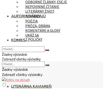
ODBORNÉ ČLÁNKY, ESEJE
NEPOVINNÉ ČÍTANIE
LITERÁRNY ŽIVOT
AUTORI UVÁDZAJÚ
NOVINKY
POÉZIA
PRÓZA, DRÁMA
KOMENTÁRE A GLOSY
UKÁŽ SA
Z POLIČKY
KOMIKS
Žiadny výsledok
Zobraziť všetky výsledky
NA TÉMU
Žiadny výsledok
Zobraziť všetky výsledky
LITERÁRNA KAVIAREŇ