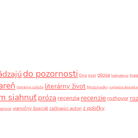
do pozornosti
ádzajú
glosa
Ina
Ema
esej
hodnotenia
iareň
literárny život
literárne súťaže
Medziriadky
najlepšia desiatka
m siahnuť
próza
recenzie
recenzia
ro
rozhovor
z poličky
vianočný špeciál
začínajúci autori
ianoce