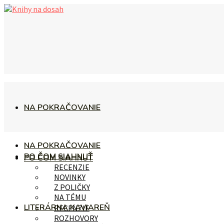
NA POKRAČOVANIE
NA POKRAČOVANIE
PO ČOM SIAHNUŤ
PO ČOM SIAHNUŤ
RECENZIE
NOVINKY
Z POLIČKY
NA TÉMU
LITERÁRNA KAVIAREŇ
RECENZIE
ROZHOVORY