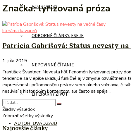
Značka:
lyrizovaná próza
ROZHOVORY
literárna kaviareň
ODBORNÉ ČLÁNKY, ESEJE
Patrícia Gabrišová: Status nevesty na
1. júla 2019
NEPOVINNÉ ČÍTANIE
František Švantner: Nevesta hôľ Fenomén lyrizovanej prózy domin
tendencie sa v epike ukazujú funkčné aj v zmysle ozvláštnenia t
expresívnosti, prítomnosťou prvkov senzuálneho vnímania, či súbo
nesúvisí s historickým kontextom, ale často sa spája ...
LITERÁRNY ŽIVOT
Žiadny výsledok
Zobraziť všetky výsledky
AUTORI UVÁDZAJÚ
Najnovšie články