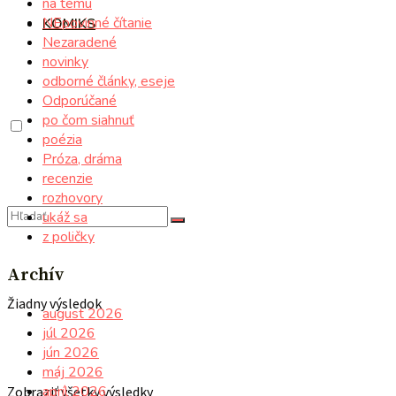
na tému
NEpovinné čítanie
KOMIKS
Nezaradené
novinky
odborné články, eseje
Odporúčané
po čom siahnuť
poézia
Próza, dráma
recenzie
rozhovory
ukáž sa
z poličky
Archív
Žiadny výsledok
august 2026
júl 2026
jún 2026
máj 2026
apríl 2026
Zobraziť všetky výsledky