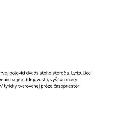
ej polovici dvadsiateho storočia. Lyrizujúce
bením sujetu (dejovosti), vyššou miery
 V lyricky tvarovanej próze časopriestor