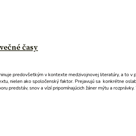
 večné časy
uje predovšetkým v kontexte medzivojnovej literatúry, a to v prv
extu, nielen ako spoločenský faktor. Prejavujú sa konkrétne osla
ru predstáv, snov a vízií pripomínajúcich žáner mýtu a rozprávky.