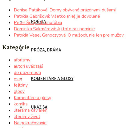
Denisa Patáková: Domy obývané prázdnymi dušami
Patrícia Gabrišová: Všetko (nie) je dovolené
POÉZIA
Peter Šulej: Chronofóbia
Dominika Sakmárová: Aj toto raz pominie
Patrícia Vesel Ganoczyová: O mužoch, nie len pre mužov
Kategórie
PRÓZA, DRÁMA
aforizmy
autori uvádzajú
do pozornosti
KOMENTÁRE A GLOSY
esej
fejtóny
glosy
Komentáre a glosy
komiks
UKÁŽ SA
literárna kaviareň
literárny život
Na pokračovanie