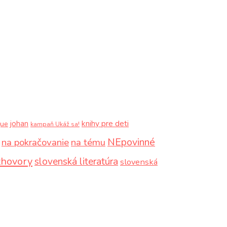
knihy pre deti
johan
que
kampaň Ukáž sa!
NEpovinné
na pokračovanie
na tému
zhovory
slovenská literatúra
slovenská