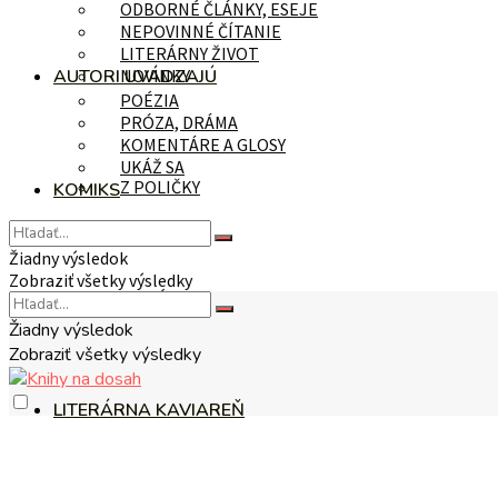
ODBORNÉ ČLÁNKY, ESEJE
NEPOVINNÉ ČÍTANIE
LITERÁRNY ŽIVOT
AUTORI UVÁDZAJÚ
NOVINKY
POÉZIA
PRÓZA, DRÁMA
KOMENTÁRE A GLOSY
UKÁŽ SA
Z POLIČKY
KOMIKS
Žiadny výsledok
Zobraziť všetky výsledky
NA TÉMU
Žiadny výsledok
Zobraziť všetky výsledky
LITERÁRNA KAVIAREŇ