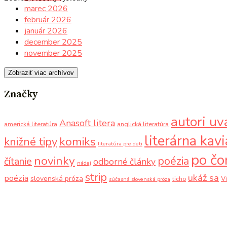
marec 2026
február 2026
január 2026
december 2025
november 2025
Zobraziť viac archívov
Značky
autori uv
Anasoft litera
americká literatúra
anglická literatúra
literárna kav
komiks
knižné tipy
literatúra pre deti
po čo
novinky
poézia
čítanie
odborné články
nádej
strip
ukáž sa
poézia
slovenská próza
V
ticho
súčasná slovenská próza