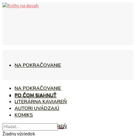
NA POKRAČOVANIE
NA POKRAČOVANIE
PO ČOM SIAHNUŤ
PO ČOM SIAHNUŤ
LITERÁRNA KAVIAREŇ
AUTORI UVÁDZAJÚ
KOMIKS
LITERÁRNA KAVIAREŇ
Žiadny výsledok