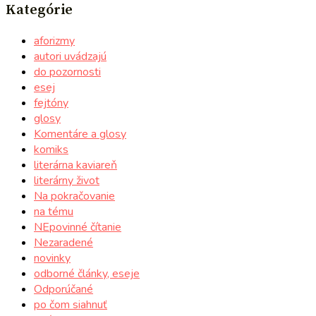
Kategórie
aforizmy
autori uvádzajú
do pozornosti
esej
fejtóny
glosy
Komentáre a glosy
komiks
literárna kaviareň
literárny život
Na pokračovanie
na tému
NEpovinné čítanie
Nezaradené
novinky
odborné články, eseje
Odporúčané
po čom siahnuť