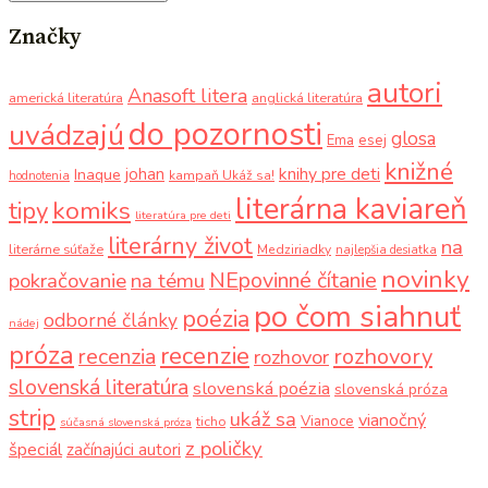
Značky
autori
Anasoft litera
americká literatúra
anglická literatúra
do pozornosti
uvádzajú
glosa
Ema
esej
knižné
knihy pre deti
johan
Inaque
kampaň Ukáž sa!
hodnotenia
literárna kaviareň
komiks
tipy
literatúra pre deti
literárny život
na
literárne súťaže
Medziriadky
najlepšia desiatka
novinky
NEpovinné čítanie
pokračovanie
na tému
po čom siahnuť
poézia
odborné články
nádej
próza
recenzie
recenzia
rozhovory
rozhovor
slovenská literatúra
slovenská poézia
slovenská próza
strip
ukáž sa
vianočný
Vianoce
ticho
súčasná slovenská próza
z poličky
špeciál
začínajúci autori