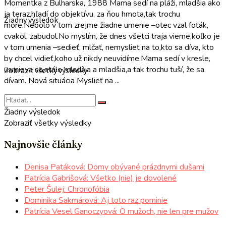
Momentka z Bulharska, 1988 Mama sedí na pláži, mladšia ako
ja teraz,hľadí do objektívu, za ňou hmota,tak trochu
Žiadny výsledok
more.Nebolo v tom zrejme žiadne umenie –otec vzal foťák,
cvakol, zabudol.No myslím, že dnes všetci traja vieme,koľko je
v tom umenia –sedieť, mlčať, nemyslieť na to,kto sa díva, kto
by chcel vidieť,koho už nikdy neuvidíme.Mama sedí v kresle,
usmieva sa,stále mladšia a mladšia,a tak trochu tuší, že sa
Zobraziť všetky výsledky
dívam. Nová situácia Myslieť na ...
Žiadny výsledok
Zobraziť všetky výsledky
Najnovšie články
Denisa Patáková: Domy obývané prázdnymi dušami
Patrícia Gabrišová: Všetko (nie) je dovolené
Peter Šulej: Chronofóbia
Dominika Sakmárová: Aj toto raz pominie
Patrícia Vesel Ganoczyová: O mužoch, nie len pre mužov