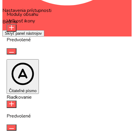
Nastavenia prístupnosti
Moduly obsahu
Veľkosť ikony
Beží na
OneTap
Skryť panel nástrojov
Predvolené
Čitateľné písmo
Riadkovanie
Predvolené