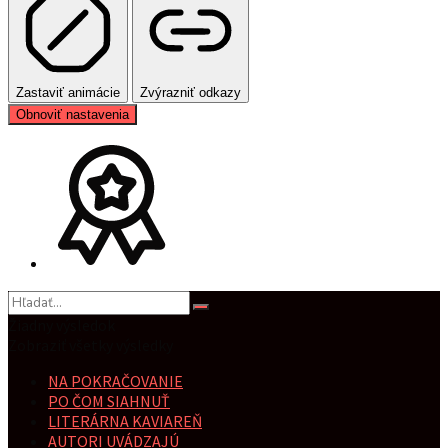
Zastaviť animácie
Zvýrazniť odkazy
Obnoviť nastavenia
Žiadny výsledok
Zobraziť všetky výsledky
NA POKRAČOVANIE
PO ČOM SIAHNUŤ
LITERÁRNA KAVIAREŇ
AUTORI UVÁDZAJÚ