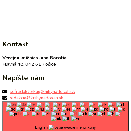
Kontakt
Verejná knižnica Jána Bocatia
Hlavná 48, 042 61 Košice
Napíšte nám
sefredaktorka@knihynadosah.sk
redakcia@knihynadosah.sk
English