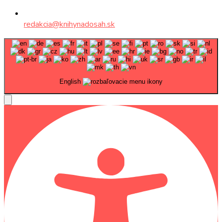
redakcia@knihynadosah.sk
English