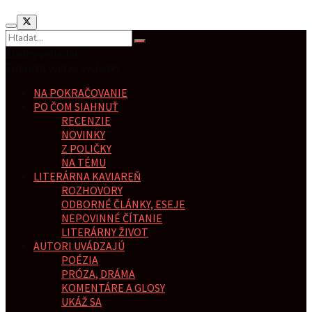
Žiadny výsledok
Zobraziť všetky výsledky
NA POKRAČOVANIE
PO ČOM SIAHNUŤ
RECENZIE
NOVINKY
Z POLIČKY
NA TÉMU
LITERÁRNA KAVIAREŇ
ROZHOVORY
ODBORNÉ ČLÁNKY, ESEJE
NEPOVINNÉ ČÍTANIE
LITERÁRNY ŽIVOT
AUTORI UVÁDZAJÚ
POÉZIA
PRÓZA, DRÁMA
KOMENTÁRE A GLOSY
UKÁŽ SA