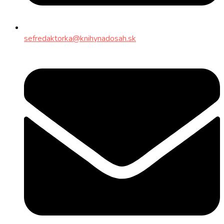
sefredaktorka@knihynadosah.sk