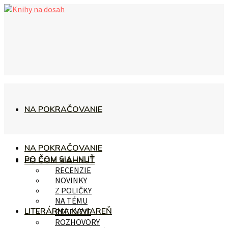
NA POKRAČOVANIE
NA POKRAČOVANIE
PO ČOM SIAHNUŤ
PO ČOM SIAHNUŤ
RECENZIE
NOVINKY
Z POLIČKY
NA TÉMU
LITERÁRNA KAVIAREŇ
RECENZIE
ROZHOVORY