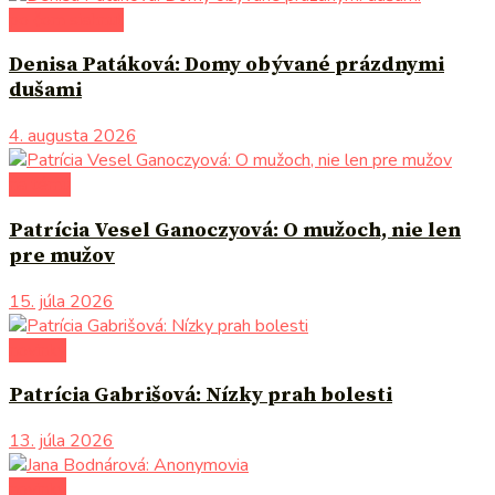
po čom siahnuť
Denisa Patáková: Domy obývané prázdnymi
dušami
4. augusta 2026
na tému
Patrícia Vesel Ganoczyová: O mužoch, nie len
pre mužov
15. júla 2026
novinky
Patrícia Gabrišová: Nízky prah bolesti
13. júla 2026
novinky