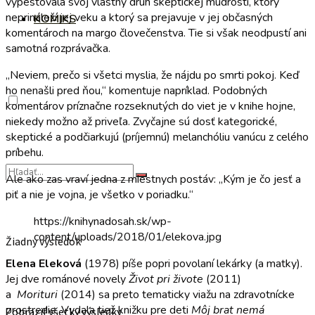
vypestovala svoj vlastný druh skeptickej múdrosti, ktorý
neprináleží jej veku a ktorý sa prejavuje v jej občasných
KOMIKS
komentároch na margo človečenstva. Tie si však neodpustí ani
samotná rozprávačka.
„Neviem, prečo si všetci myslia, že nájdu po smrti pokoj. Keď
ho nenašli pred ňou,“ komentuje napríklad. Podobných
komentárov príznačne rozseknutých do viet je v knihe hojne,
niekedy možno až priveľa. Zvyčajne sú dosť kategorické,
skeptické a podčiarkujú (príjemnú) melanchóliu vanúcu z celého
príbehu.
Ale ako zas vraví jedna z miestnych postáv: „Kým je čo jesť a
piť a nie je vojna, je všetko v poriadku.“
https://knihynadosah.sk/wp-
content/uploads/2018/01/elekova.jpg
Žiadny výsledok
Elena Eleková
(1978) píše popri povolaní lekárky (a matky).
Jej dve románové novely
Život pri živote
(2011)
a
Morituri
(2014) sa preto tematicky viažu na zdravotnícke
prostredie. Vydala tiež knižku pre deti
Môj brat nemá
Zobraziť všetky výsledky