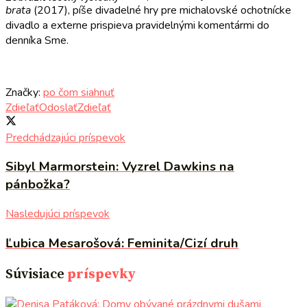
brata
(2017), píše divadelné hry pre michalovské ochotnícke
divadlo a externe prispieva pravidelnými komentármi do
denníka Sme.
Značky:
po čom siahnuť
Zdieľať
Odoslať
Zdieľať
Predchádzajúci príspevok
Sibyl Marmorstein: Vyzrel Dawkins na
pánbožka?
Nasledujúci príspevok
Ľubica Mesarošová: Feminita/Cizí druh
Súvisiace
príspevky