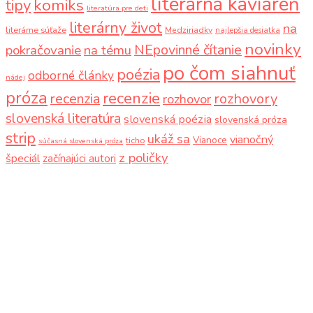
literárna kaviareň
komiks
tipy
literatúra pre deti
literárny život
na
literárne súťaže
Medziriadky
najlepšia desiatka
novinky
NEpovinné čítanie
pokračovanie
na tému
po čom siahnuť
poézia
odborné články
nádej
próza
recenzie
recenzia
rozhovory
rozhovor
slovenská literatúra
slovenská poézia
slovenská próza
strip
ukáž sa
vianočný
Vianoce
ticho
súčasná slovenská próza
z poličky
špeciál
začínajúci autori