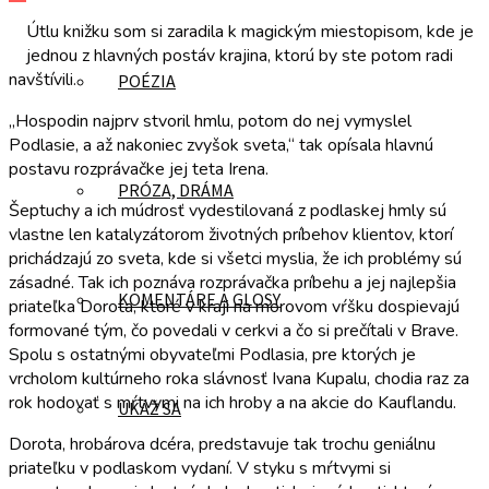
Útlu knižku som si zaradila k magickým miestopisom, kde je
jednou z hlavných postáv krajina, ktorú by ste potom radi
navštívili.
POÉZIA
„Hospodin najprv stvoril hmlu, potom do nej vymyslel
Podlasie, a až nakoniec zvyšok sveta,“ tak opísala hlavnú
postavu rozprávačke jej teta Irena.
PRÓZA, DRÁMA
Šeptuchy a ich múdrosť vydestilovaná z podlaskej hmly sú
vlastne len katalyzátorom životných príbehov klientov, ktorí
prichádzajú zo sveta, kde si všetci myslia, že ich problémy sú
zásadné. Tak ich poznáva rozprávačka príbehu a jej najlepšia
KOMENTÁRE A GLOSY
priateľka Dorota, ktoré v kraji na morovom vŕšku dospievajú
formované tým, čo povedali v cerkvi a čo si prečítali v Brave.
Spolu s ostatnými obyvateľmi Podlasia, pre ktorých je
vrcholom kultúrneho roka slávnosť Ivana Kupalu, chodia raz za
rok hodovať s mŕtvymi na ich hroby a na akcie do Kauflandu.
UKÁŽ SA
Dorota, hrobárova dcéra, predstavuje tak trochu geniálnu
priateľku v podlaskom vydaní. V styku s mŕtvymi si