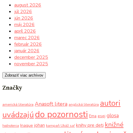
august 2026
júl 2026
jún 2026
máj 2026
apríl 2026
marec 2026
február 2026
január 2026
december 2025
november 2025
Zobraziť viac archívov
Značky
autori
Anasoft litera
americká literatúra
anglická literatúra
do pozornosti
uvádzajú
glosa
Ema
esej
knižné
knihy pre deti
johan
Inaque
kampaň Ukáž sa!
hodnotenia