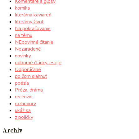
Komentáre a glosy
komiks
literárna kaviareň
literárny život
Na pokračovanie
na tému
NEpovinné čítanie
Nezaradené
novinky
odborné články, eseje
Odporúčané
po čom siahnuť
poézia
Próza, dráma
recenzie
rozhovory
ukáž sa
z poličky
Archív