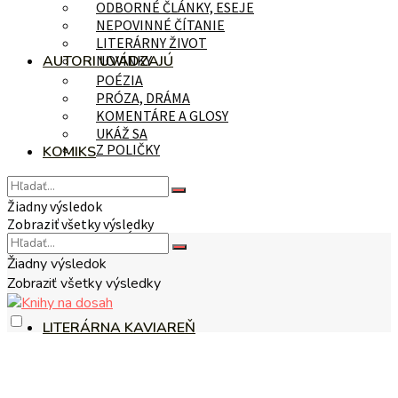
ODBORNÉ ČLÁNKY, ESEJE
NEPOVINNÉ ČÍTANIE
LITERÁRNY ŽIVOT
AUTORI UVÁDZAJÚ
NOVINKY
POÉZIA
PRÓZA, DRÁMA
KOMENTÁRE A GLOSY
UKÁŽ SA
Z POLIČKY
KOMIKS
Žiadny výsledok
Zobraziť všetky výsledky
NA TÉMU
Žiadny výsledok
Zobraziť všetky výsledky
LITERÁRNA KAVIAREŇ