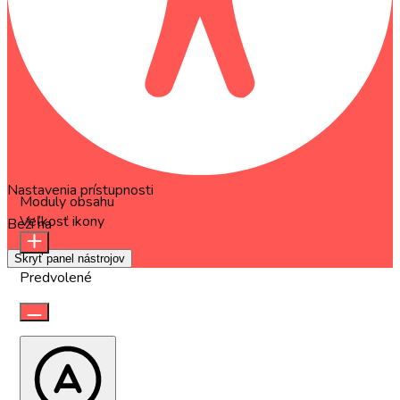
Nastavenia prístupnosti
Moduly obsahu
Veľkosť ikony
Beží na
OneTap
Skryť panel nástrojov
Predvolené