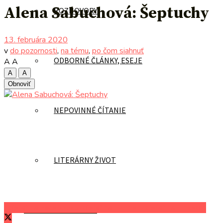
Alena Sabuchová: Šeptuchy
ROZHOVORY
13. februára 2020
v
do pozornosti
,
na tému
,
po čom siahnuť
ODBORNÉ ČLÁNKY, ESEJE
A
A
A
A
Obnoviť
NEPOVINNÉ ČÍTANIE
LITERÁRNY ŽIVOT
Zdieľať na Facebooku
Zdieľať na Twitteri
Zdieľať na LinkedIn
AUTORI UVÁDZAJÚ