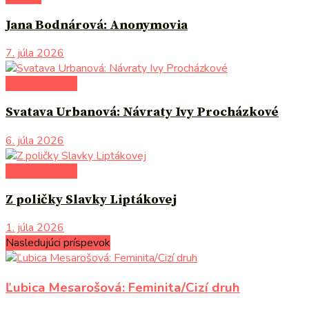
Jana Bodnárová: Anonymovia
7. júla 2026
po čom siahnuť
Svatava Urbanová: Návraty Ivy Procházkové
6. júla 2026
po čom siahnuť
Z poličky Slavky Liptákovej
1. júla 2026
Nasledujúci príspevok
Ľubica Mesarošová: Feminita/Cizí druh