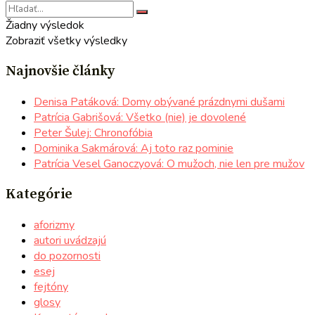
Žiadny výsledok
Zobraziť všetky výsledky
Najnovšie články
Denisa Patáková: Domy obývané prázdnymi dušami
Patrícia Gabrišová: Všetko (nie) je dovolené
Peter Šulej: Chronofóbia
Dominika Sakmárová: Aj toto raz pominie
Patrícia Vesel Ganoczyová: O mužoch, nie len pre mužov
Kategórie
aforizmy
autori uvádzajú
do pozornosti
esej
fejtóny
glosy