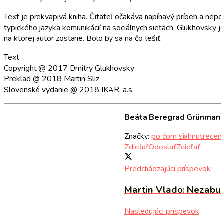
Text je prekvapivá kniha. Čitateľ očakáva napínavý príbeh a nepo
typického jazyka komunikácií na sociálnych sieťach. Glukhovsky j
na ktorej autor zostane. Bolo by sa na čo tešiť.
Text
Copyright @ 2017 Dmitry Glukhovsky
Preklad @ 2018 Martin Sliz
Slovenské vydanie @ 2018 IKAR, a.s.
Beáta Beregrad Grünma
Značky:
po čom siahnuť
recen
Zdieľať
Odoslať
Zdieľať
Predchádzajúci príspevok
Martin Vlado: Nezabu
Nasledujúci príspevok