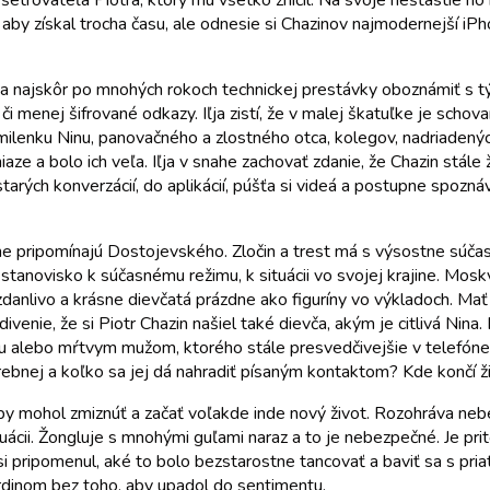
šetrovateľa Piotra, ktorý mu všetko zničil. Na svoje nešťastie ho
, aby získal trocha času, ale odnesie si Chazinov najmodernejší i
sa najskôr po mnohých rokoch technickej prestávky oboznámiť s tý
 či menej šifrované odkazy. Iľja zistí, že v malej škatuľke je scho
ilenku Ninu, panovačného a zlostného otca, kolegov, nadriadenýc
iaze a bolo ich veľa. Iľja v snahe zachovať zdanie, že Chazin stále
starých konverzácií, do aplikácií, púšťa si videá a postupne spozn
 silne pripomínajú Dostojevského. Zločin a trest má s výsostne sú
stanovisko k súčasnému režimu, k situácii vo svojej krajine. Mos
danlivo a krásne dievčatá prázdne ako figuríny vo výkladoch. Mať 
enie, že si Piotr Chazin našiel také dievča, akým je citlivá Nina. 
ebou alebo mŕtvym mužom, ktorého stále presvedčivejšie v telefó
ebnej a koľko sa jej dá nahradiť písaným kontaktom? Kde končí ži
aby mohol zmiznúť a začať voľakde inde nový život. Rozohráva ne
tuácii. Žongluje s mnohými guľami naraz a to je nebezpečné. Je prit
i pripomenul, aké to bolo bezstarostne tancovať a baviť sa s pria
hrdinom bez toho, aby upadol do sentimentu.