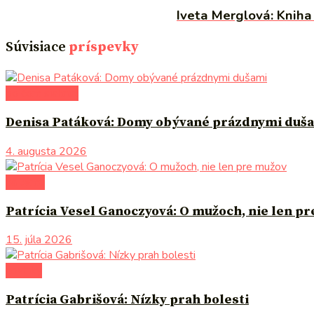
Iveta Merglová: Knih
Súvisiace
príspevky
po čom siahnuť
Denisa Patáková: Domy obývané prázdnymi duš
4. augusta 2026
na tému
Patrícia Vesel Ganoczyová: O mužoch, nie len p
15. júla 2026
novinky
Patrícia Gabrišová: Nízky prah bolesti