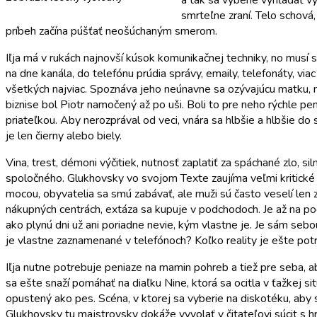
a tak sa vyberie vyhľadať vy
smrteľne zraní. Telo schová
príbeh začína púšťať neošúchaným smerom.
Iľja má v rukách najnovší kúsok komunikačnej techniky, no musí 
na dne kanála, do telefónu prúdia správy, emaily, telefonáty, viac
všetkých najviac. Spoznáva jeho neúnavne sa ozývajúcu matku, m
biznise bol Piotr namočený až po uši. Boli to pre neho rýchle pen
priateľkou. Aby nerozprával od veci, vnára sa hlbšie a hlbšie do 
je len čierny alebo biely.
Vina, trest, démoni výčitiek, nutnosť zaplatiť za spáchané zlo,
spoločného. Glukhovsky vo svojom Texte zaujíma veľmi kritické 
mocou, obyvatelia sa smú zabávať, ale muži sú často veselí len z
nákupných centrách, extáza sa kupuje v podchodoch. Je až na podiv
ako plynú dni už ani poriadne nevie, kým vlastne je. Je sám s
je vlastne zaznamenané v telefónoch? Koľko reality je ešte potr
Iľja nutne potrebuje peniaze na mamin pohreb a tiež pre seba, 
sa ešte snaží pomáhať na diaľku Nine, ktorá sa ocitla v ťažkej si
opustený ako pes. Scéna, v ktorej sa vyberie na diskotéku, aby s
Glukhovsky tu majstrovsky dokáže vyvolať v čitateľovi súcit s 