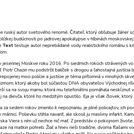
 ruský autor svetového renomé. Čitateľ, ktorý obľubuje žáner sci-f
 blízkej budúcnosti po jadrovej apokalypse v hlbinách moskovske
he
Text
testuje autor neprebádané vody realistického románu s kr
rom.
 v jesennej Moskve roku 2016. Po siedmich rokoch strávených vo 
 Piotr Chazin mu podstrčil balíček s drogou a ľahostajná justícia
epojenej moci polície a justície je téma prítomná v mnohých skvel
talizmom, ktorý akoby bol súčasťou DNA obyvateľov Východnej ríše
Teší sa na svoju mamu, ktorá mu telefonátmi pomáhala neskĺznuť vo 
aj na dievča, ktoré ho medzitým opustilo. Iľja je však človek, ktorý
a za sedem rokov zmenilo k nepoznaniu, je plné policajtov, ich 
márnici. Polievku stihla navariť, ale skosil ju masívny infarkt. Ka
láska Viera s ním už nechce nič mať. Z predstáv o pokojnom život
niaze na matkin pohreb. Žiaľ a hnev rieši tradične, dvoma fľašami