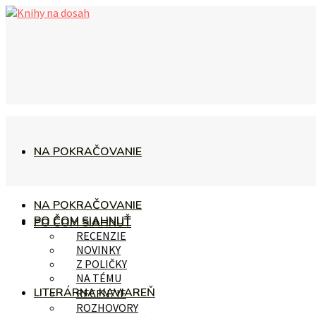
NA POKRAČOVANIE
NA POKRAČOVANIE
PO ČOM SIAHNUŤ
PO ČOM SIAHNUŤ
RECENZIE
NOVINKY
Z POLIČKY
NA TÉMU
LITERÁRNA KAVIAREŇ
RECENZIE
ROZHOVORY