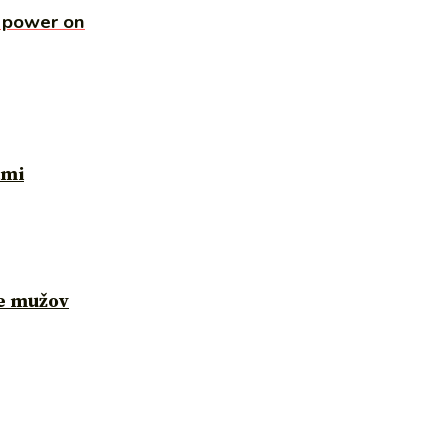
a power on
ami
re mužov