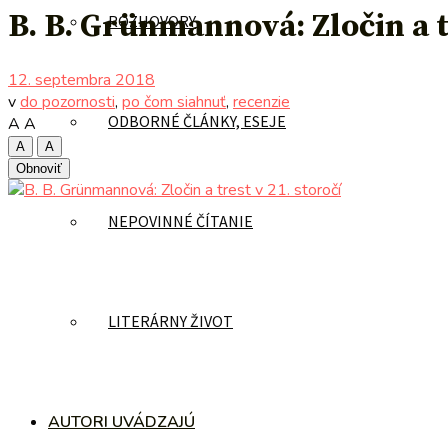
B. B. Grünmannová: Zločin a tr
ROZHOVORY
12. septembra 2018
v
do pozornosti
,
po čom siahnuť
,
recenzie
ODBORNÉ ČLÁNKY, ESEJE
A
A
A
A
Obnoviť
NEPOVINNÉ ČÍTANIE
LITERÁRNY ŽIVOT
AUTORI UVÁDZAJÚ