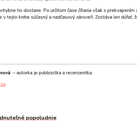
chybne ho dostane. Po určitom čase čítania však s prekvapením zis
e v tejto knihe súčasný a nadčasový zároveň. Zostáva len dúfať, že
nnová
– autorka je publicistka a recenzentka.
zia
dnuteľné popoludnie