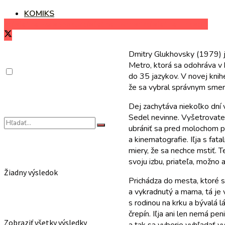
KOMIKS
Zdieľať na Facebooku
Zdieľať na Twitteri
Zdieľať na LinkedIn
Dmitry Glukhovsky (1979) je
Metro, ktorá sa odohráva v
do 35 jazykov. V novej kni
že sa vybral správnym sme
Dej zachytáva niekoľko dní
Sedel nevinne. Vyšetrovateľ
ubrániť sa pred molochom pr
a kinematografie. Iľja s fa
miery, že sa nechce mstiť. 
svoju izbu, priateľa, možno 
Žiadny výsledok
Prichádza do mesta, ktoré s
a vykradnutý a mama, tá je v 
s rodinou na krku a bývalá 
črepín. Iľja ani len nemá pe
Zobraziť všetky výsledky