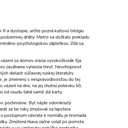
i a dystopie, určite pozná kultovú trilógiu
j podzemnej dráhy. Metro sa dočkalo prekladu
iminálno-psychologickou zápletkou. Zdá sa,
väzení sa domov vracia vysokoškolák Iľja.
 bez zaváhania vyniesla trest. Neschopnosť
ých dielach súčasnej ruskej literatúry
, je zmierený s nespravodlivosťou do tej
väzení na dno, na jej chutnú polievku šči,
 si od osudu ťahá samé zlé karty.
psov, pochmúrne. Byt nájde odomknutý
marát za tie roky zmutoval na hipstera
e, o postupnom návrate k normálu je hromada
 vodky. Zmútená hlava začne volať po pomste,