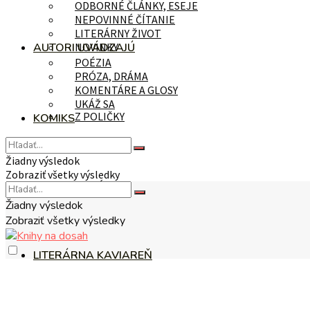
ODBORNÉ ČLÁNKY, ESEJE
NEPOVINNÉ ČÍTANIE
LITERÁRNY ŽIVOT
AUTORI UVÁDZAJÚ
NOVINKY
POÉZIA
PRÓZA, DRÁMA
KOMENTÁRE A GLOSY
UKÁŽ SA
Z POLIČKY
KOMIKS
Žiadny výsledok
Zobraziť všetky výsledky
NA TÉMU
Žiadny výsledok
Zobraziť všetky výsledky
LITERÁRNA KAVIAREŇ