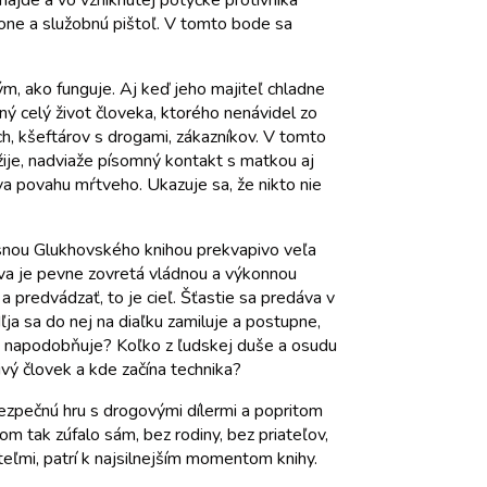
 nájde a vo vzniknutej potýčke protivníka
Phone a služobnú pištoľ. V tomto bode sa
m, ako funguje. Aj keď jeho majiteľ chladne
vaný celý život človeka, ktorého nenávidel zo
h, kšeftárov s drogami, zákazníkov. V tomto
 žije, nadviaže písomný kontakt s matkou aj
áva povahu mŕtveho. Ukazuje sa, že nikto nie
časnou Glukhovského knihou prekvapivo veľa
kva je pevne zovretá vládnou a výkonnou
a predvádzať, to je cieľ. Šťastie sa predáva v
Iľja sa do nej na diaľku zamiluje a postupne,
ne napodobňuje? Koľko z ľudskej duše a osudu
vý človek a kde začína technika?
bezpečnú hru s drogovými dílermi a popritom
om tak zúfalo sám, bez rodiny, bez priateľov,
teľmi, patrí k najsilnejším momentom knihy.