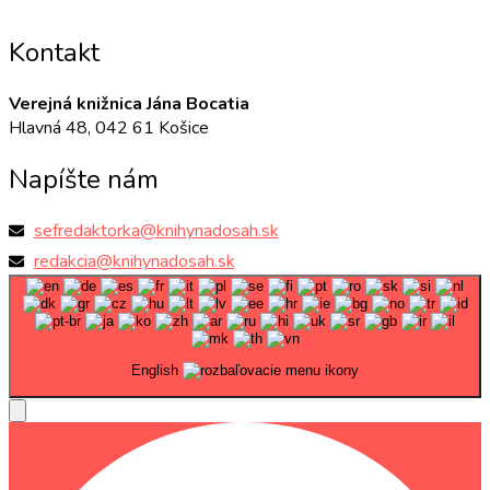
Kontakt
Verejná knižnica Jána Bocatia
Hlavná 48, 042 61 Košice
Napíšte nám
sefredaktorka@knihynadosah.sk
redakcia@knihynadosah.sk
English