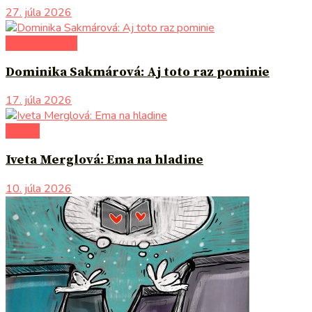
27. júla 2026
autori uvádzajú
Dominika Sakmárová: Aj toto raz pominie
17. júla 2026
komiks
Iveta Merglová: Ema na hladine
10. júla 2026