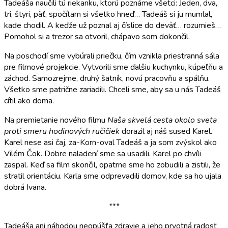
Tadeáša naučili tú riekanku, ktorú poznáme všetci: Jeden, dva,
tri, štyri, päť, spočítam si všetko hneď… Tadeáš si ju mumlal,
kade chodil. A keďže už poznal aj číslice do deväť… rozumieš…
Pomohol si a trezor sa otvoril, chápavo som dokončil.
Na poschodí sme vybúrali priečku, čím vznikla priestranná sála
pre filmové projekcie. Vytvorili sme ďalšiu kuchynku, kúpeľňu a
záchod. Samozrejme, druhý šatník, novú pracovňu a spálňu.
Všetko sme patrične zariadili. Chceli sme, aby sa u nás Tadeáš
cítil ako doma.
Na premietanie nového filmu
Naša skvelá cesta okolo sveta
proti smeru hodinových ručičiek
dorazil aj náš sused Karel.
Karel nese asi čaj, za-Korn-oval Tadeáš a ja som zvýskol ako
Vilém Čok. Dobre naladení sme sa usadili. Karel po chvíli
zaspal. Keď sa film skončil, opatrne sme ho zobudili a zistili, že
stratil orientáciu. Karla sme odprevadili domov, kde sa ho ujala
dobrá Ivana.
***
Tadeáša ani náhodou neopúšťa zdravie a jeho prvotná radosť