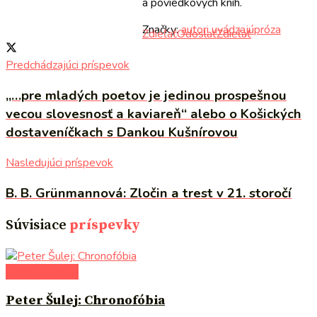
a poviedkových kníh.
Značky:
autori uvádzajú
próza
Zdieľať
Odoslať
Zdieľať
Predchádzajúci príspevok
„…pre mladých poetov je jedinou prospešnou
vecou slovesnosť a kaviareň“ alebo o Košických
dostaveníčkach s Dankou Kušnírovou
Nasledujúci príspevok
B. B. Grünmannová: Zločin a trest v 21. storočí
Súvisiace
príspevky
autori uvádzajú
Peter Šulej: Chronofóbia