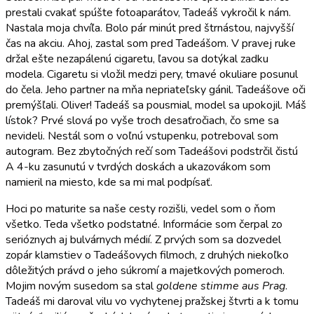
prestali cvakať spúšte fotoaparátov, Tadeáš vykročil k nám.
Nastala moja chvíľa. Bolo pár minút pred štrnástou, najvyšší
čas na akciu. Ahoj, zastal som pred Tadeášom. V pravej ruke
držal ešte nezapálenú cigaretu, ľavou sa dotýkal zadku
modela. Cigaretu si vložil medzi pery, tmavé okuliare posunul
do čela. Jeho partner na mňa nepriateľsky gánil. Tadeášove oči
premýšľali. Oliver! Tadeáš sa pousmial, model sa upokojil. Máš
lístok? Prvé slová po vyše troch desaťročiach, čo sme sa
nevideli. Nestál som o voľnú vstupenku, potreboval som
autogram. Bez zbytočných rečí som Tadeášovi podstrčil čistú
A 4-ku zasunutú v tvrdých doskách a ukazovákom som
namieril na miesto, kde sa mi mal podpísať.
Hoci po maturite sa naše cesty rozišli, vedel som o ňom
všetko. Teda všetko podstatné. Informácie som čerpal zo
serióznych aj bulvárnych médií. Z prvých som sa dozvedel
zopár klamstiev o Tadeášovych filmoch, z druhých niekoľko
dôležitých právd o jeho súkromí a majetkových pomeroch.
Mojim novým susedom sa stal
goldene stimme aus Prag
.
Tadeáš mi daroval vilu vo vychytenej pražskej štvrti a k tomu