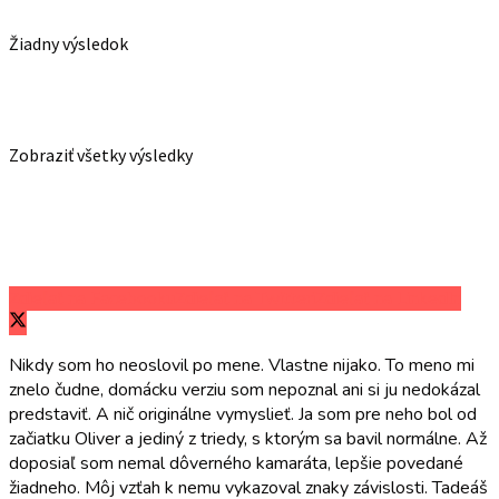
Žiadny výsledok
Zobraziť všetky výsledky
Zdieľať na Facebooku
Zdieľať na Twitteri
Zdieľať na LinkedIn
Nikdy som ho neoslovil po mene. Vlastne nijako. To meno mi
znelo čudne, domácku verziu som nepoznal ani si ju nedokázal
predstaviť. A nič originálne vymyslieť. Ja som pre neho bol od
začiatku Oliver a jediný z triedy, s ktorým sa bavil normálne. Až
doposiaľ som nemal dôverného kamaráta, lepšie povedané
žiadneho. Môj vzťah k nemu vykazoval znaky závislosti. Tadeáš