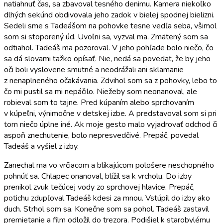
natiahnuť čas, sa zbavoval tesného denimu. Kamera niekoľko
dlhých sekúnd obdivovala jeho zadok v bielej spodnej bielizni.
Sedeli sme s Tadeášom na pohovke tesne vedľa seba, všimol
som si stoporený úd. Uvoľni sa, vyzval ma. Zmätený som sa
odtiahol. Tadeáš ma pozoroval. V jeho pohľade bolo niečo, čo
sa dá slovami ťažko opísať. Nie, nedá sa povedať, že by jeho
oči boli vyslovene smutné a neodrážali ani sklamanie
z nenaplneného očakávania. Zdvihol som sa z pohovky, lebo to
čo mi pustil sa mi nepáčilo. Niežeby som neonanoval, ale
robieval som to tajne. Pred kúpaním alebo sprchovaním
v kúpeľni, výnimočne v detskej izbe. A predstavoval som si pri
tom niečo úplne iné. Ak moje gesto malo vyjadrovať odchod či
aspoň znechutenie, bolo nepresvedčivé. Prepáč, povedal
Tadeáš a vyšiel z izby.
Zanechal ma vo vrčiacom a blikajúcom pološere neschopného
pohnúť sa. Chlapec onanoval, blížil sa k vrcholu. Do izby
prenikol zvuk tečúcej vody zo sprchovej hlavice. Prepáč,
potichu zdupľoval Tadeáš kdesi za mnou. Vstúpil do izby ako
duch. Strhol som sa. Konečne som sa pohol. Tadeáš zastavil
premietanie a film odložil do trezora. Podišiel k starobylému