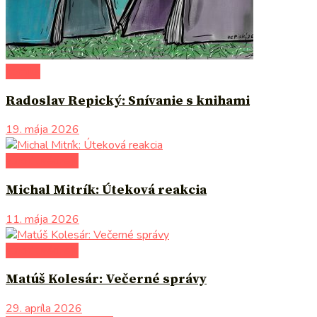
komiks
Radoslav Repický: Snívanie s knihami
19. mája 2026
autori uvádzajú
Michal Mitrík: Úteková reakcia
11. mája 2026
autori uvádzajú
Matúš Kolesár: Večerné správy
29. apríla 2026