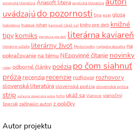
autori
Anasoft litera
americká literatúra
anglická literatúra
do pozornosti
uvádzajú
glosa
Ema
esej
knižné
knihy pre deti
johan
Inaque
kampaň Ukáž sa!
hodnotenia
literárna kaviareň
komiks
tipy
literatúra pre deti
literárny život
na
literárne súťaže
Medziriadky
najlepšia desiatka
novinky
NEpovinné čítanie
pokračovanie
na tému
po čom siahnuť
poézia
odborné články
nádej
próza
recenzie
recenzia
rozhovory
rozhovor
slovenská literatúra
slovenská poézia
slovenská próza
strip
ukáž sa
vianočný
Vianoce
ticho
súčasná slovenská próza
z poličky
špeciál
začínajúci autori
Autor projektu