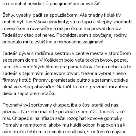
to nemohol nevidieť či prinajmenšom nevytušiť.
Štíhly, vysoký, páčil sa spolužiačkam. Ale triedny kolektív
mohol byť Tadeášovi ukradnutý; sú to tupci a sliepky, zhodnotil
rovesníkov a rovesníčky a raz po škole ma pozval domov.
Tadeášov otec bol herec. Pochádzal som z obyčajnej rodiny,
pripadalo mi to zvláštne a mimoriadne zaujímavé.
Tadeáš býval s rodičmi a sestrou v centre mesta v storočnom
secesnom dome. V Košiciach bolo veľa takých bytov, poznal
som ich z nedeľných filmov pre pamätníkov. Doma nebol nikto,
Tadeáš s tajomným úsmevom otvoril trezor a vybral z neho
filmový kotúč. Pripravil premietacie plátno a zatemnil obidve
okná vo veľkej obývačke. Natočil to otec, prezradil mi autora
diela a zapol premietačku.
Polonahý vyšportovaný chlapec, iba o čosi starší od nás,
pózoval. Na sebe mal rifle po akých som túžil. Tadeáš také
mal. Chlapec si na rifliach začal rozopínať kovové gombíky.
Pomaly a nemotorne, akoby mu kládli odpor. Napokon sa k
nám otočil chrbtom a rovnako nenáhlivo, s cieľom čo najviac