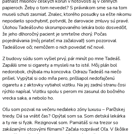
pätnásť miliónov českých korún v hotovosti aj v cenných
papieroch. Žeby o tom nevedel? S právnikom sme sa na tom
museli schuti zasmiať. Znalec, ktorého posudky sa ešte nikomu
nepodarilo spochybniť, potvrdil, že darovacie zmluvy sú pravé.
Úlohou Tadeášovho skorumpovaného lekára bolo dosvedčiť,
že jeho dlhoročný pacient je smrteľne chorý. Počas
pojednávania (môj priateľ ma zažaloval!) som pozoroval
Tadeášove oči; nemôžem o nich povedať nič nové.
Z budovy súdu som vyšiel prvý, pár minút po mne Tadeáš.
Zapálili sme si cigarety a mysleli na to isté. Môj plán bol
nedorobok, chýbala mu koncovka. Odrazu Tadeáš na niečo
prišiel. Vypýtal si odo mňa pero, prišliapol nedofajčenú
cigaretu a z aktovky vytiahol vizitku. Na jej zadnú stranu čosi
rýchlo napísal. Vizitku spolu s perom mi zasunul do bočného
vrecka saka, a nebolo ho.
Oľu som pozval na večeru neďaleko zóny luxusu – Parížskej
triedy. Dá sa vrátiť čas? Opýtal som sa. Som detská lekárka
a ty nie si fyzik. Rezignoval som. Pamätáš si na trezor so
zakázanými otcovými filmami? Začala rozprávať Oľa. V škôlke