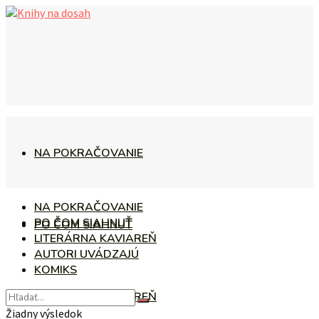
NA POKRAČOVANIE
NA POKRAČOVANIE
PO ČOM SIAHNUŤ
PO ČOM SIAHNUŤ
LITERÁRNA KAVIAREŇ
AUTORI UVÁDZAJÚ
KOMIKS
LITERÁRNA KAVIAREŇ
Žiadny výsledok