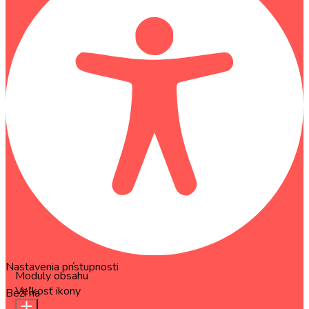
Nastavenia prístupnosti
Moduly obsahu
Veľkosť ikony
Beží na
OneTap