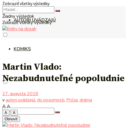
Zobraziť všetky výsledky
Žiadny výsledok
AUTORI UVÁDZAJÚ
Zobraziť všetky výsledky
KOMIKS
Martin Vlado:
Nezabudnuteľné popoludnie
27. augusta 2018
v
autori uvádzajú
,
do pozornosti
,
Próza, dráma
A
A
A
A
Obnoviť