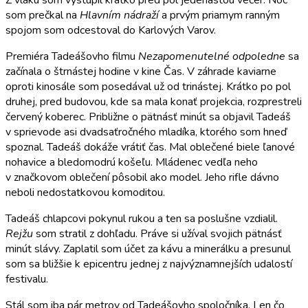
Z vlaku som vystúpil krátko pred pol jedenástou večer. Noc
som prečkal na
Hlavním nádraží
a prvým priamym ranným
spojom som odcestoval do Karlových Varov.
Premiéra Tadeášovho filmu
Nezapomenutelné odpoledne
sa
začínala o štrnástej hodine v kine Čas. V záhrade kaviarne
oproti kinosále som posedával už od trinástej. Krátko po pol
druhej, pred budovou, kde sa mala konať projekcia, rozprestreli
červený koberec. Približne o pätnásť minút sa objavil Tadeáš
v sprievode asi dvadsaťročného mladíka, ktorého som hneď
spoznal. Tadeáš dokáže vrátiť čas. Mal oblečené biele ľanové
nohavice a bledomodrú košeľu. Mládenec vedľa neho
v značkovom oblečení pôsobil ako model. Jeho rifle dávno
neboli nedostatkovou komoditou.
Tadeáš chlapcovi pokynul rukou a ten sa poslušne vzdialil.
Rejžu
som stratil z dohľadu. Práve si užíval svojich pätnásť
minút slávy. Zaplatil som účet za kávu a minerálku a presunul
som sa bližšie k epicentru jednej z najvýznamnejších udalostí
festivalu.
Stál som iba pár metrov od Tadeášovho spoločníka. Len čo