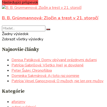
Nasledujúci príspevok
B. B. Grünmannová: Zločin a trest v 21. storočí
Žiadny výsledok
Zobraziť všetky výsledky
Najnovšie články
Denisa Patáková: Domy obývané prázdnymi dušami
Patrícia Gabrišová: Všetko (nie) je dovolené
Peter Šulej: Chronofóbia
Dominika Sakmárová: Aj toto raz pominie
Patrícia Vesel Ganoczyová: O mužoch, nie len pre mužov
Kategórie
aforizmy
autori uvádzajú