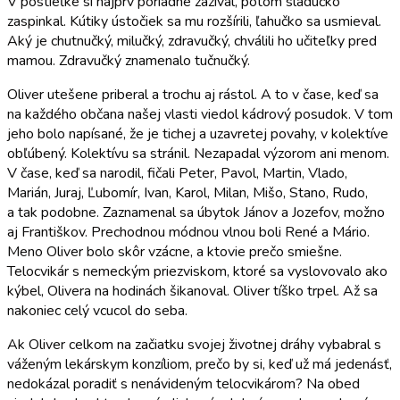
V postieľke si najprv poriadne zazíval, potom sladučko
zaspinkal. Kútiky ústočiek sa mu rozšírili, ľahučko sa usmieval.
Aký je chutnučký, milučký, zdravučký, chválili ho učiteľky pred
mamou. Zdravučký znamenalo tučnučký.
Oliver utešene priberal a trochu aj rástol. A to v čase, keď sa
na každého občana našej vlasti viedol kádrový posudok. V tom
jeho bolo napísané, že je tichej a uzavretej povahy, v kolektíve
obľúbený. Kolektívu sa stránil. Nezapadal výzorom ani menom.
V čase, keď sa narodil, fičali Peter, Pavol, Martin, Vlado,
Marián, Juraj, Ľubomír, Ivan, Karol, Milan, Mišo, Stano, Rudo,
a tak podobne. Zaznamenal sa úbytok Jánov a Jozefov, možno
aj Františkov. Prechodnou módnou vlnou boli René a Mário.
Meno Oliver bolo skôr vzácne, a ktovie prečo smiešne.
Telocvikár s nemeckým priezviskom, ktoré sa vyslovovalo ako
kýbel, Olivera na hodinách šikanoval. Oliver tíško trpel. Až sa
nakoniec celý vcucol do seba.
Ak Oliver celkom na začiatku svojej životnej dráhy vybabral s
váženým lekárskym konzíliom, prečo by si, keď už má jedenásť,
nedokázal poradiť s nenávideným telocvikárom? Na obed