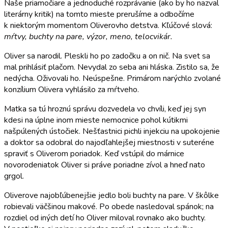
Naše priamočiare a jednoduché rozprávanie (ako by ho nazval
literárny kritik) na tomto mieste prerušíme a odbočíme
k niektorým momentom Oliverovho detstva. Kľúčové slová:
mŕtvy, buchty na pare, výzor, meno, telocvikár.
Oliver sa narodil. Pleskli ho po zadočku a on nič. Na svet sa
mal prihlásiť plačom. Nevydal zo seba ani hláska. Zistilo sa, že
nedýcha. Oživovali ho. Neúspešne. Primárom narýchlo zvolané
konzílium Olivera vyhlásilo za mŕtveho.
Matka sa tú hroznú správu dozvedela vo chvíli, keď jej syn
kdesi na úplne inom mieste nemocnice pohol kútikmi
našpúlených ústočiek. Nešťastnici pichli injekciu na upokojenie
a doktor sa odobral do najodľahlejšej miestnosti v suteréne
spraviť s Oliverom poriadok. Keď vstúpil do márnice
novorodeniatok Oliver si práve poriadne zívol a hneď nato
grgol.
Oliverove najobľúbenejšie jedlo boli buchty na pare. V škôlke
robievali väčšinou makové. Po obede nasledoval spánok; na
rozdiel od iných detí ho Oliver miloval rovnako ako buchty.