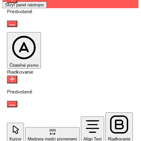
Skryť panel nástrojov
Predvolené
Čitateľné písmo
Riadkovanie
Predvolené
Kurzor
Medzera medzi písmenami
Align Text
Riadkovanie