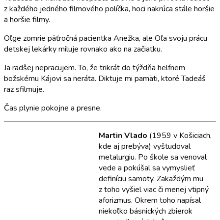
z každého jedného filmového políčka, hoci nakrúca stále horšie
a horšie filmy.
Oľge zomrie päťročná pacientka Anežka, ale Oľa svoju prácu
detskej lekárky miluje rovnako ako na začiatku.
Ja radšej nepracujem. To, že trikrát do týždňa helfnem
božskému Kájovi sa neráta. Diktuje mi pamäti, ktoré Tadeáš
raz sfilmuje.
Čas plynie pokojne a presne.
Martin Vlado
(1959 v Košiciach,
kde aj prebýva) vyštudoval
metalurgiu. Po škole sa venoval
vede a pokúšal sa vymyslieť
definíciu samoty. Zakaždým mu
z toho vyšiel viac či menej vtipný
aforizmus. Okrem toho napísal
niekoľko básnických zbierok