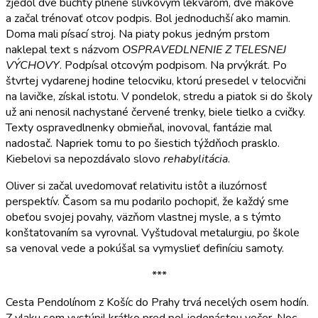
zjedol dve buchty plnené slivkovým lekvárom, dve makové
a začal trénovať otcov podpis. Bol jednoduchší ako mamin.
Doma mali písací stroj. Na piaty pokus jedným prstom
naklepal text s názvom
OSPRAVEDLNENIE Z TELESNEJ
VÝCHOVY
. Podpísal otcovým podpisom. Na prvýkrát. Po
štvrtej vydarenej hodine telocviku, ktorú presedel v telocvični
na lavičke, získal istotu. V pondelok, stredu a piatok si do školy
už ani nenosil nachystané červené trenky, biele tielko a cvičky.
Texty ospravedlnenky obmieňal, inovoval, fantázie mal
nadostač. Napriek tomu to po šiestich týždňoch prasklo.
Kiebelovi sa nepozdávalo slovo
rehabylitácia
.
Oliver si začal uvedomovať relativitu istôt a iluzórnosť
perspektív. Časom sa mu podarilo pochopiť, že každý sme
obeťou svojej povahy, väzňom vlastnej mysle, a s týmto
konštatovaním sa vyrovnal. Vyštudoval metalurgiu, po škole
sa venoval vede a pokúšal sa vymyslieť definíciu samoty.
***
Cesta Pendolínom z Košíc do Prahy trvá necelých osem hodín.