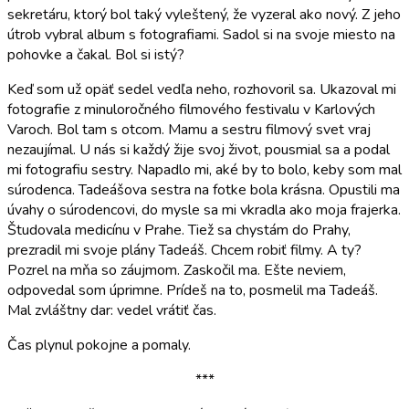
sekretáru, ktorý bol taký vyleštený, že vyzeral ako nový. Z jeho
útrob vybral album s fotografiami. Sadol si na svoje miesto na
pohovke a čakal. Bol si istý?
Keď som už opäť sedel vedľa neho, rozhovoril sa. Ukazoval mi
fotografie z minuloročného filmového festivalu v Karlových
Varoch. Bol tam s otcom. Mamu a sestru filmový svet vraj
nezaujímal. U nás si každý žije svoj život, pousmial sa a podal
mi fotografiu sestry. Napadlo mi, aké by to bolo, keby som mal
súrodenca. Tadeášova sestra na fotke bola krásna. Opustili ma
úvahy o súrodencovi, do mysle sa mi vkradla ako moja frajerka.
Študovala medicínu v Prahe. Tiež sa chystám do Prahy,
prezradil mi svoje plány Tadeáš. Chcem robiť filmy. A ty?
Pozrel na mňa so záujmom. Zaskočil ma. Ešte neviem,
odpovedal som úprimne. Prídeš na to, posmelil ma Tadeáš.
Mal zvláštny dar: vedel vrátiť čas.
Čas plynul pokojne a pomaly.
***