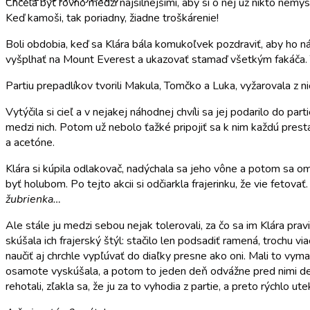
Chcela byť rovno medzi najsilnejšími, aby si o nej už nikto nemy
Keď kamoši, tak poriadny, žiadne troškárenie!
Boli obdobia, keď sa Klára bála komukoľvek pozdraviť, aby ho n
vyšplhať na Mount Everest a ukazovať stamaď všetkým fakáča. Te
Partiu prepadlíkov tvorili Makula, Tomčko a Luka, vyžarovala z ni
Vytýčila si cieľ a v nejakej náhodnej chvíli sa jej podarilo do part
medzi nich. Potom už nebolo ťažké pripojiť sa k nim každú prestáv
a acetóne.
Klára si kúpila odlakovač, nadýchala sa jeho vône a potom sa o
byť holubom. Po tejto akcii si odčiarkla frajerinku, že vie fetova
žubrienka…
Ale stále ju medzi sebou nejak tolerovali, za čo sa im Klára prav
skúšala ich frajerský štýl: stačilo len podsadiť ramená, trochu vi
naučiť aj chrchle vypľúvať do diaľky presne ako oni. Mali to vym
osamote vyskúšala, a potom to jeden deň odvážne pred nimi demonš
rehotali, zľakla sa, že ju za to vyhodia z partie, a preto rýchlo ut