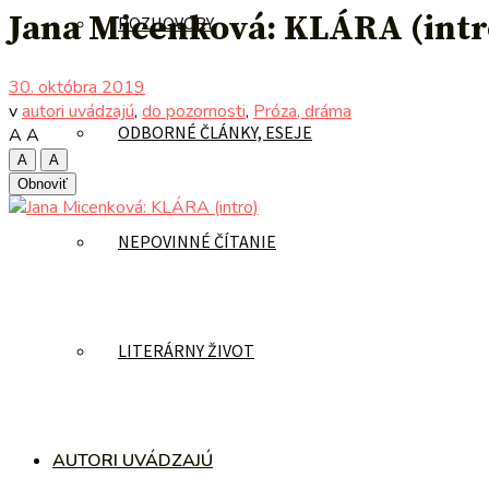
Jana Micenková: KLÁRA (intr
ROZHOVORY
30. októbra 2019
v
autori uvádzajú
,
do pozornosti
,
Próza, dráma
ODBORNÉ ČLÁNKY, ESEJE
A
A
A
A
Obnoviť
NEPOVINNÉ ČÍTANIE
LITERÁRNY ŽIVOT
AUTORI UVÁDZAJÚ