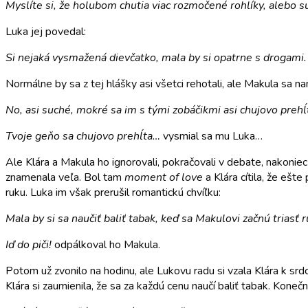
Myslíte si, že holubom chutia viac rozmočené rohlíky, alebo s
Luka jej povedal:
Si nejaká vysmažená dievčatko, mala by si opatrne s drogami.
Normálne by sa z tej hlášky asi všetci rehotali, ale Makula sa nam
No, asi suché, mokré sa im s tými zobáčikmi asi chujovo prehĺ
Tvoje geňo sa chujovo prehĺta…
vysmial sa mu Luka…
Ale Klára a Makula ho ignorovali, pokračovali v debate, nakoniec
znamenala veľa. Bol tam
moment of love
a Klára cítila, že ešt
ruku. Luka im však prerušil romantickú chvíľku:
Mala by si sa naučiť baliť tabak, keď sa Makulovi začnú trias
Iď do piči!
odpálkoval ho Makula.
Potom už zvonilo na hodinu, ale Lukovu radu si vzala Klára k srd
Klára si zaumienila, že sa za každú cenu naučí baliť tabak. Kone