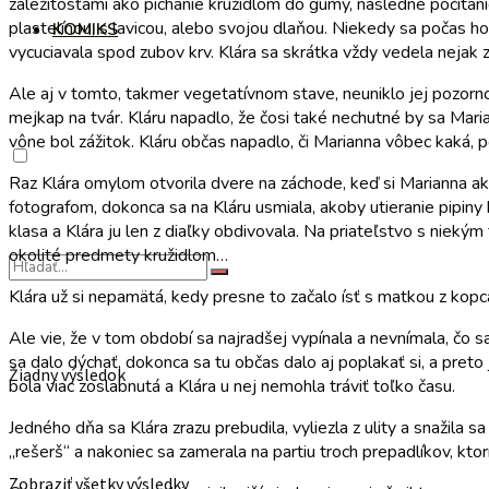
záležitosťami ako pichanie kružidlom do gumy, následné počítanie 
plastelínou, s lavicou, alebo svojou dlaňou. Niekedy sa počas ho
KOMIKS
vycuciavala spod zubov krv. Klára sa skrátka vždy vedela nejak 
Ale aj v tomto, takmer vegetatívnom stave, neuniklo jej pozorno
mejkap na tvár. Kláru napadlo, že čosi také nechutné by sa Mari
vône bol zážitok. Kláru občas napadlo, či Marianna vôbec kaká, p
Raz Klára omylom otvorila dvere na záchode, keď si Marianna akur
fotografom, dokonca sa na Kláru usmiala, akoby utieranie pipiny 
klasa a Klára ju len z diaľky obdivovala. Na priateľstvo s niek
okolité predmety kružidlom…
Klára už si nepamätá, kedy presne to začalo ísť s matkou z kop
Ale vie, že v tom období sa najradšej vypínala a nevnímala, čo 
sa dalo dýchať, dokonca sa tu občas dalo aj poplakať si, a pret
Žiadny výsledok
bola viac zoslabnutá a Klára u nej nemohla tráviť toľko času.
Jedného dňa sa Klára zrazu prebudila, vyliezla z ulity a snažila 
„rešerš“ a nakoniec sa zamerala na partiu troch prepadlíkov, ktor
Zobraziť všetky výsledky