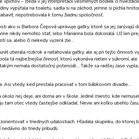
vpichov – (teda v jej interpretácii vesmírnych bodiek či hviezdiči
diny vypýtala na toaletu, sadla si na záchod, jemne si pichla hro
zabaviť, nepotrebovala k tomu žiadnu spoločnosť.
sti ako si Barbora Čepová upravuje gaťky, ktoré sa jej zarývajú d
anne nikdy nemohlo stať, lebo Marianna bola dokonalá. Už len prej
otí sa, alebo či niekedy vyzerá zle…
át utierala rozkrok a naťahovala gaťky, ale aj pri tejto činnosti
bola tá najbežnejšia činnosť, ktorú vykonáva nielen v súkromí, ale
ým takým nemala dostatočný potenciál… Takže sa radšej zase vypla
ca. Asi vtedy, keď prestala pracovať v tom bábkovom divadle…
sa okolo nej deje, ani doma ani v škole. Jediné miesto, kde nemu
o ju tam otec vtedy častejšie odkladal. Nevie ani koľko ubehlo ča
sa zorientovať v triednych udalostiach. Hľadala skupinku, do ktorej
í nedávno do triedy pribudli.