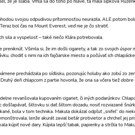
slel, že je slabá. Vrhla sa do toho po hlave, tá malá šípková Ružen
áhodou svojou odpudivou prítomnosťou neurazila, ALE potom boli a
raz bol čas na Mount Everest, veď nie je čo stratiť.
ch sila a vyspelosť – také niečo Klára potrebovala.
ie preniknúť. Všimla si, že im došli cigarety, a tak zo svojich úspor 
ku, chodiť s nimi na ich fajčiarske miesto a počúvať ich chlapácke
mámene prechádzala po sídlisku, pozorujúc holuby ako zobú zo ze
ť. Druhý deň chlapcom z partie hovorila, že ona sa včera tiež
dobre 
idelne revanšovala kupovaním cigariet, či iných podarúnkov. Chlapc
ac došľapávať, šiltovku si dať šiltom dozadu, nosiť rozviazané šnúr
akané, bola v tom technika. Makula dokázal odpľuť „snifel“ do nieko
trovala, lenže akurát zavial beťár protivietor a chrcheľ jej pris
ekala kúpiť nové dary. Kúpila lepší tabak, papieriky a strčila to Maku