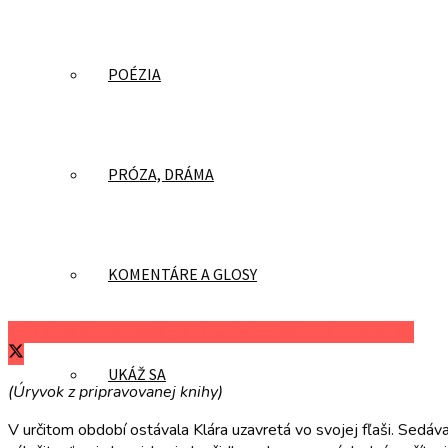
POÉZIA
PRÓZA, DRÁMA
KOMENTÁRE A GLOSY
Zdieľať na Facebooku
Zdieľať na Twitteri
Zdieľať na LinkedIn
UKÁŽ SA
(Úryvok z pripravovanej knihy)
V určitom období ostávala Klára uzavretá vo svojej fľaši. Sedá