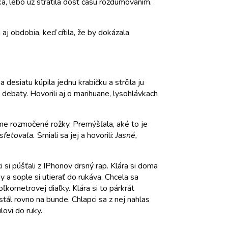
ka, lebo už stratila dosť času rozdumovaním.
j obdobia, keď cítila, že by dokázala
na desiatu kúpila jednu krabičku a strčila ju
 debaty. Hovorili aj o marihuane, lysohlávkach
me rozmočené rožky. Premýšľala, aké to je
sfetovala.
Smiali sa jej a hovorili:
Jasné,
i si púšťali z IPhonov drsný rap. Klára si doma
ky a sople si utierať do rukáva. Chcela sa
ľkometrovej diaľky. Klára si to párkrát
tál rovno na bunde. Chlapci sa z nej nahlas
lovi do ruky.