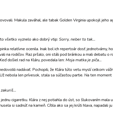
vovali. Makula zaváhal, ale tabak Golden Virginia upokojil jeho agre
 to všetko vyznelo ako dobrý vtip:
Sorry, neber to tak…
inka relatívne ocenila. Inak bol ich repertoár dosť jednotvárny, h
vali na rodičov. Raz pršalo, oni stáli pod bránkou a mali debatu o r
Keď došiel rad na Kláru, povedala len:
Moja matka je piča…
nedovolili nadávať. Pochopili, že Klára túto vetu myslí celkom vážne
. Už nebola len prívesok, stala sa súčasťou partie. Na ten moment
s zakuriš…
l jednu cigaretku. Klára z nej potiahla do úst, so šlukovaním mala 
musela si sadnúť na kameň. Cítila ako sa jej krúti hlava, napadali j