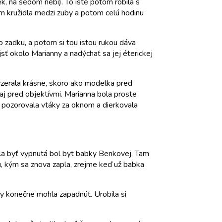
ek, na šedom nebi). To isté potom robila s
tom kružidla medzi zuby a potom celú hodinu
o zadku, a potom si tou istou rukou dáva
sť okolo Marianny a nadýchať sa jej éterickej
 vyzerala krásne, skoro ako modelka pred
 aj pred objektívmi. Marianna bola proste
, pozorovala vtáky za oknom a dierkovala
sela byť vypnutá bol byt babky Benkovej. Tam
su, kým sa znova zapla, zrejme keď už babka
 by konečne mohla zapadnúť. Urobila si