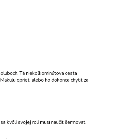
h holuboch. Tá niekoľkominútová cesta
o Makulu oprieť, alebo ho dokonca chytiť za
sa kvôli svojej roli musí naučiť šermovať.