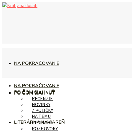
NA POKRAČOVANIE
NA POKRAČOVANIE
PO ČOM SIAHNUŤ
PO ČOM SIAHNUŤ
RECENZIE
NOVINKY
Z POLIČKY
NA TÉMU
LITERÁRNA KAVIAREŇ
RECENZIE
ROZHOVORY