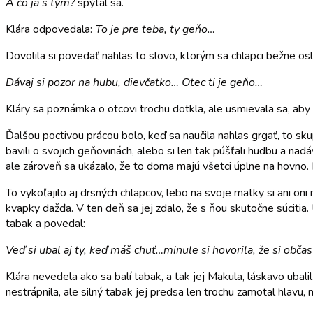
A čo ja s tým?
spýtal sa.
Klára odpovedala:
To je pre teba, ty geňo…
Dovolila si povedať nahlas to slovo, ktorým sa chlapci bežne oslo
Dávaj si pozor na hubu, dievčatko… Otec ti je geňo…
Kláry sa poznámka o otcovi trochu dotkla, ale usmievala sa, aby
Ďalšou poctivou prácou bolo, keď sa naučila nahlas grgať, to skup
bavili o svojich geňovinách, alebo si len tak púšťali hudbu a nadá
ale zároveň sa ukázalo, že to doma majú všetci úplne na hovno. 
To vykoľajilo aj drsných chlapcov, lebo na svoje matky si ani oni 
kvapky dažďa. V ten deň sa jej zdalo, že s ňou skutočne súcitia
tabak a povedal:
Veď si ubal aj ty, keď máš chuť…minule si hovorila, že si obča
Klára nevedela ako sa balí tabak, a tak jej Makula, láskavo ubali
nestrápnila, ale silný tabak jej predsa len trochu zamotal hlavu, 