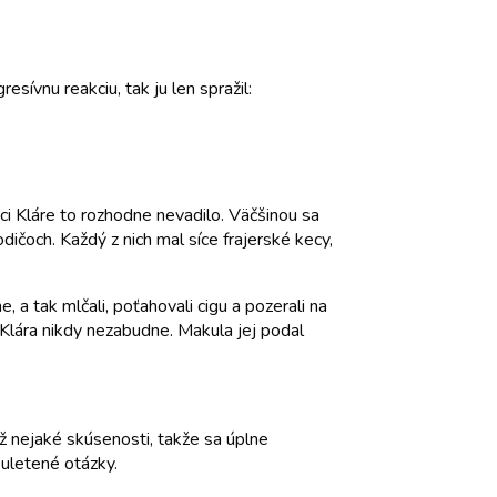
sívnu reakciu, tak ju len spražil:
oci Kláre to rozhodne nevadilo. Väčšinou sa
odičoch. Každý z nich mal síce frajerské kecy,
, a tak mlčali, poťahovali cigu a pozerali na
 Klára nikdy nezabudne. Makula jej podal
už nejaké skúsenosti, takže sa úplne
u uletené otázky.