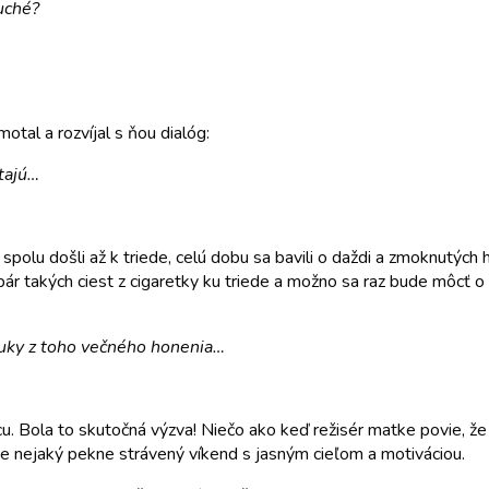
uché?
otal a rozvíjal s ňou dialóg:
tajú…
 spolu došli až k triede, celú dobu sa bavili o daždi a zmoknutýc
e pár takých ciest z cigaretky ku triede a možno sa raz bude môcť 
ť ruky z toho večného honenia…
cu. Bola to skutočná výzva! Niečo ako keď režisér matke povie, že 
čne nejaký pekne strávený víkend s jasným cieľom a motiváciou.