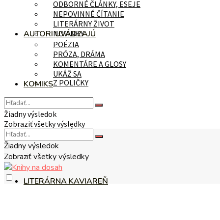
ODBORNÉ ČLÁNKY, ESEJE
NEPOVINNÉ ČÍTANIE
LITERÁRNY ŽIVOT
AUTORI UVÁDZAJÚ
NOVINKY
POÉZIA
PRÓZA, DRÁMA
KOMENTÁRE A GLOSY
UKÁŽ SA
Z POLIČKY
KOMIKS
Žiadny výsledok
Zobraziť všetky výsledky
NA TÉMU
Žiadny výsledok
Zobraziť všetky výsledky
LITERÁRNA KAVIAREŇ