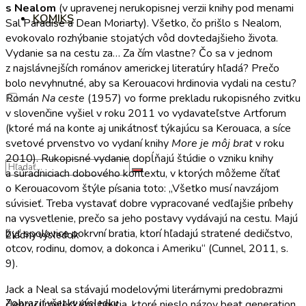
s Nealom
(v upravenej nerukopisnej verzii knihy pod menami
KOMIKS
Sal Paradise a Dean Moriarty). Všetko, čo prišlo s Nealom,
evokovalo rozhýbanie stojatých vôd dovtedajšieho života.
Vydanie sa na cestu za… Za čím vlastne? Čo sa v jednom
z najslávnejších románov americkej literatúry hľadá? Prečo
bolo nevyhnutné, aby sa Kerouacovi hrdinovia vydali na cestu?
Román
Na ceste
(1957) vo forme prekladu rukopisného zvitku
v slovenčine vyšiel v roku 2011 vo vydavateľstve Artforum
(ktoré má na konte aj unikátnosť týkajúcu sa Kerouaca, a síce
svetové prvenstvo vo vydaní knihy
More je môj brat
v roku
2010). Rukopisné vydanie dopĺňajú štúdie o vzniku knihy
a súradniciach dobového kontextu, v ktorých môžeme čítať
o Kerouacovom štýle písania toto: „Všetko musí navzájom
súvisieť. Treba vystavať dobre vypracované vedľajšie príbehy
na vysvetlenie, prečo sa jeho postavy vydávajú na cestu. Majú
byť spolovice pokrvní bratia, ktorí hľadajú stratené dedičstvo,
Žiadny výsledok
otcov, rodinu, domov, a dokonca i Ameriku“ (Cunnel, 2011, s.
9).
Jack a Neal sa stávajú modelovými literárnymi predobrazmi
Zobraziť všetky výsledky
členov umeleckého hnutia, ktoré nieslo názov beat generation.