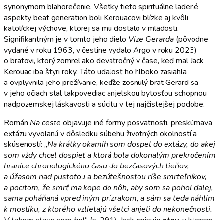
synonymom blahorečenie. Všetky tieto spirituálne ladené
aspekty beat generation boli Kerouacovi blízke aj kvôli
katolíckej výchove, ktorej sa mu dostalo v mladosti.
Signifikantným je v tomto jeho dielo
Vize Gerarda
(pôvodne
vydané v roku 1963, v čestine vydalo Argo v roku 2023)
o bratovi, ktorý zomrel ako deväťročný v čase, keď mal Jack
Kerouac iba štyri roky. Táto udalosť ho hlboko zasiahla
a ovplyvnila jeho prežívanie, keďže zosnulý brat Gerard sa
v jeho očiach stal takpovediac anjelskou bytosťou schopnou
nadpozemskej láskavosti a súcitu v tej najčistejšej podobe.
Román
Na ceste
objavuje iné formy posvätnosti, preskúmava
extázu vyvolanú v dôsledku súbehu životných okolností a
skúseností: „
Na krátky okamih som dospel do extázy, do akej
som vždy chcel dospieť a ktorá bola dokonalým prekročením
hranice chronologického času do bezčasových tieňov,
a úžasom nad pustotou a bezútešnosťou ríše smrteľníkov,
a pocitom, že smrť ma kope do nôh, aby som sa pohol ďalej,
sama poháňaná vpred iným prízrakom, a sám sa teda náhlim
k mostíku, z ktorého vzlietajú všetci anjeli do nekonečnosti.
V takom stave som bol
“ (s. 291). Jack opisuje
stav
, v ktorom