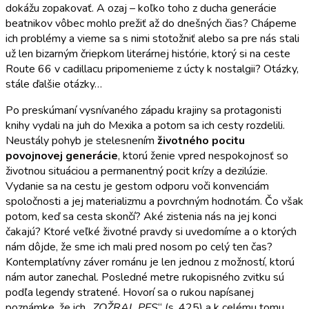
dokážu zopakovať. A ozaj – koľko toho z ducha generácie
beatnikov vôbec mohlo prežiť až do dnešných čias? Chápeme
ich problémy a vieme sa s nimi stotožniť alebo sa pre nás stali
už len bizarným čriepkom literárnej histórie, ktorý si na ceste
Route 66 v cadillacu pripomenieme z úcty k nostalgii? Otázky,
stále ďalšie otázky…
Po preskúmaní vysnívaného západu krajiny sa protagonisti
knihy vydali na juh do Mexika a potom sa ich cesty rozdelili.
Neustály pohyb je stelesnením
životného pocitu
povojnovej generácie
, ktorú ženie vpred nespokojnosť so
životnou situáciou a permanentný pocit krízy a dezilúzie.
Vydanie sa na cestu je gestom odporu voči konvenciám
spoločnosti a jej materializmu a povrchným hodnotám. Čo však
potom, keď sa cesta skončí? Aké zistenia nás na jej konci
čakajú? Ktoré veľké životné pravdy si uvedomíme a o ktorých
nám dôjde, že sme ich mali pred nosom po celý ten čas?
Kontemplatívny záver románu je len jednou z možností, ktorú
nám autor zanechal. Posledné metre rukopisného zvitku sú
podľa legendy stratené. Hovorí sa o rukou napísanej
poznámke, že ich „
ZOŽRAL PES
“ (s. 425) a k celému tomu