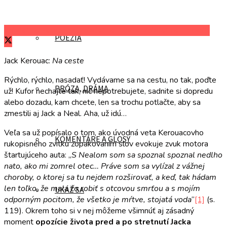
Zdieľať na Facebooku
Zdieľať na Twitteri
Zdieľať na LinkedIn
POÉZIA
Jack Kerouac:
Na ceste
Rýchlo, rýchlo, nasadať! Vydávame sa na cestu, no tak, poďte
PRÓZA, DRÁMA
už! Kufor nechajte tak, nič nepotrebujete, sadnite si dopredu
alebo dozadu, kam chcete, len sa trochu potlačte, aby sa
zmestili aj Jack a Neal. Aha, už idú…
Veľa sa už popísalo o tom, ako úvodná veta Kerouacovho
KOMENTÁRE A GLOSY
rukopisného zvitku zopakovaním slov evokuje zvuk motora
štartujúceho auta: „
S Nealom som sa spoznal spoznal nedlho
nato, ako mi zomrel otec… Práve som sa vylízal z vážnej
choroby, o ktorej sa tu nejdem rozširovať, a keď, tak hádam
len toľko, že mala čo robiť s otcovou smrťou a s mojím
UKÁŽ SA
odporným pocitom, že všetko je mŕtve, stojatá voda
“
[1]
(s.
119). Okrem toho si v nej môžeme všimnúť aj zásadný
moment
opozície života pred a po stretnutí Jacka