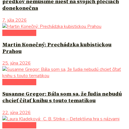
predkov nemusíme niesť na svojich pleciach
donekonečna
7. júla 2026
literárna kaviareň
Martin Konečný: Prechádzka kubistickou
Prahou
25. júna 2026
literárna kaviareň
Susanne Gregor: Bála som sa, že ľudia nebudú
chcieť čítať knihu s touto tematikou
22. júna 2026
literárna kaviareň