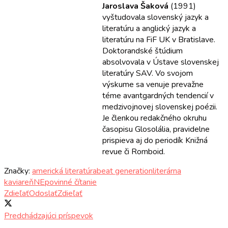
Jaroslava Šaková
(1991)
vyštudovala slovenský jazyk a
literatúru a anglický jazyk a
literatúru na FiF UK v Bratislave.
Doktorandské štúdium
absolvovala v Ústave slovenskej
literatúry SAV. Vo svojom
výskume sa venuje prevažne
téme avantgardných tendencií v
medzivojnovej slovenskej poézii.
Je členkou redakčného okruhu
časopisu Glosolália, pravidelne
prispieva aj do periodík Knižná
revue či Romboid.
Značky:
americká literatúra
beat generation
literárna
kaviareň
NEpovinné čítanie
Zdieľať
Odoslať
Zdieľať
Predchádzajúci príspevok