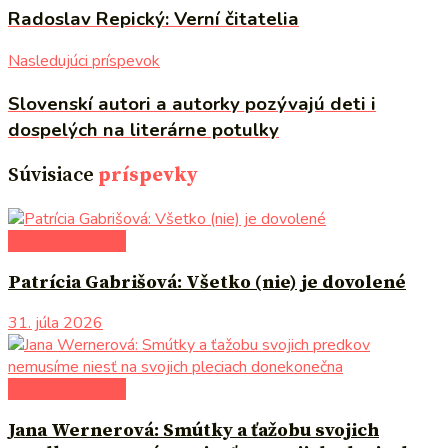
Radoslav Repický: Verní čitatelia
Nasledujúci príspevok
Slovenskí autori a autorky pozývajú deti i
dospelých na literárne potulky
Súvisiace
príspevky
literárna kaviareň
Patrícia Gabrišová: Všetko (nie) je dovolené
31. júla 2026
literárna kaviareň
Jana Wernerová: Smútky a ťažobu svojich