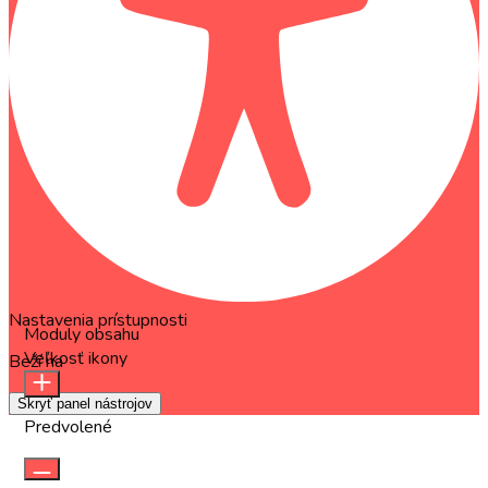
Nastavenia prístupnosti
Moduly obsahu
Veľkosť ikony
Beží na
OneTap
Skryť panel nástrojov
Predvolené