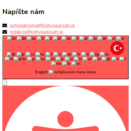
Napíšte nám
sefredaktorka@knihynadosah.sk
redakcia@knihynadosah.sk
English