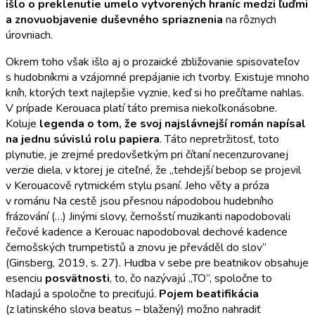
išlo o preklenutie umelo vytvorených hraníc medzi ľuďmi
a znovuobjavenie duševného spriaznenia
na rôznych
úrovniach.
Okrem toho však išlo aj o prozaické zbližovanie spisovateľov
s hudobníkmi a vzájomné prepájanie ich tvorby. Existuje mnoho
kníh, ktorých text najlepšie vyznie, keď si ho prečítame nahlas.
V prípade Kerouaca platí táto premisa niekoľkonásobne.
Koluje
legenda o tom, že svoj najslávnejší román napísal
na jednu súvislú rolu papiera
. Táto nepretržitosť, toto
plynutie, je zrejmé predovšetkým pri čítaní necenzurovanej
verzie diela, v ktorej je citeľné, že „tehdejší bebop se projevil
v Kerouacově rytmickém stylu psaní. Jeho věty a próza
v románu Na cestě jsou přesnou nápodobou hudebního
frázování (…) Jinými slovy, černošstí muzikanti napodobovali
řečové kadence a Kerouac napodoboval dechové kadence
černošských trumpetistů a znovu je převáděl do slov“
(Ginsberg, 2019, s. 27). Hudba v sebe pre beatnikov obsahuje
esenciu
posvätnosti
, to, čo nazývajú „TO“, spoločne to
hľadajú a spoločne to preciťujú.
Pojem beatifikácia
(z latinského slova beatus – blažený) možno nahradiť