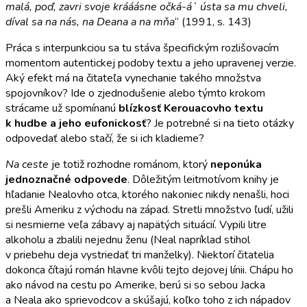
malá, poď, zavri svoje krááásne očká-áʻ ústa sa mu chveli,
díval sa na nás, na Deana a na mňa
“ (1991, s. 143)
Práca s interpunkciou sa tu stáva špecifickým rozlišovacím
momentom autentickej podoby textu a jeho upravenej verzie.
Aký efekt má na čitateľa vynechanie takého množstva
spojovníkov? Ide o zjednodušenie alebo týmto krokom
strácame už spomínanú
blízkosť Kerouacovho textu
k hudbe a jeho eufonickosť
? Je potrebné si na tieto otázky
odpovedať alebo stačí, že si ich kladieme?
Na ceste
je totiž rozhodne románom, ktorý
neponúka
jednoznačné odpovede
. Dôležitým leitmotívom knihy je
hľadanie Nealovho otca, ktorého nakoniec nikdy nenašli, hoci
prešli Ameriku z východu na západ. Stretli množstvo ľudí, užili
si nesmierne veľa zábavy aj napätých situácií. Vypili litre
alkoholu a zbalili nejednu ženu (Neal napríklad stihol
v priebehu deja vystriedať tri manželky). Niektorí čitatelia
dokonca čítajú román hlavne kvôli tejto dejovej línii. Chápu ho
ako návod na cestu po Amerike, berú si so sebou Jacka
a Neala ako sprievodcov a skúšajú, koľko toho z ich nápadov