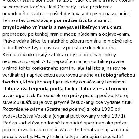
sa nachádza, keď ho Neal Cassady – ako predobraz
novodobého svätca – prišiel doslova a do písmena zachrániť.
Tento stav predstavuje
pomedzie života a smrti,
zmyslového vnímania a nevysvetliteľných vnuknutí
,
prechádzku po tenkej hranici medzi hľadaním a objavovaním.
Práve vďaka šírke tematického záberu románu je možné jeho
jednotlivé vrstvy objavovať v podstate donekonečna.
Kerouacov rukopisný zvitok akoby sa pred nami nikdy
neprestal rozvíjať. A to neplatí len na horizontálnej rovine
v rámci tohto konkrétneho románu, ale takisto aj na rovine
vertikálnej, naprieč celou autorovou značne
autobiografickou
tvorbou
, ktorej koncept je niekedy označovaný termínom
Duluozova legenda podľa Jacka Duluoza – autorovho
alter ega
. Jack Kerouac okrem prózy písal aj poéziu, ktorej
skvelou ukážkou je dvojjazyčné česko-anglické vydanie titulu
Rozprášené básne
(
Scattered poems
) z roku 1995 od
vydavateľstva Votobia (originál publikovaný v roku 1971).
Poézia zachytáva podobné tematické spektrum ako próza,
pričom rovnako ako román
Na ceste
tematizuje aj samotný
proces tvorby. Hlavný hrdina Jack je začínajúci spisovateľ