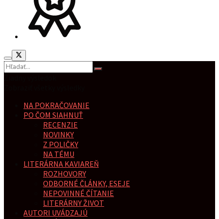
Žiadny výsledok
Zobraziť všetky výsledky
NA POKRAČOVANIE
PO ČOM SIAHNUŤ
RECENZIE
NOVINKY
Z POLIČKY
NA TÉMU
LITERÁRNA KAVIAREŇ
ROZHOVORY
ODBORNÉ ČLÁNKY, ESEJE
NEPOVINNÉ ČÍTANIE
LITERÁRNY ŽIVOT
AUTORI UVÁDZAJÚ