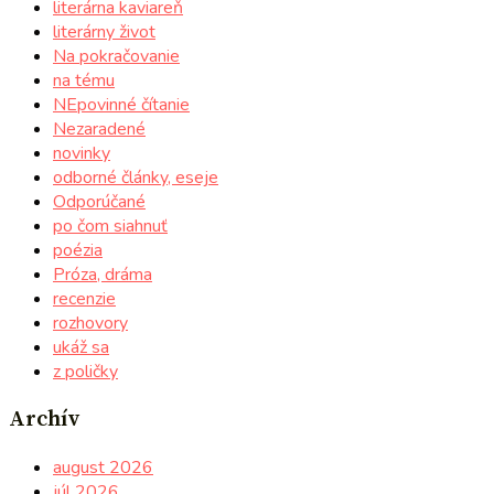
literárna kaviareň
literárny život
Na pokračovanie
na tému
NEpovinné čítanie
Nezaradené
novinky
odborné články, eseje
Odporúčané
po čom siahnuť
poézia
Próza, dráma
recenzie
rozhovory
ukáž sa
z poličky
Archív
august 2026
júl 2026