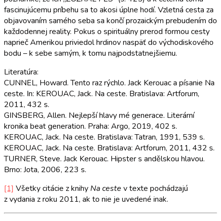
fascinujúcemu príbehu sa to akosi úplne hodí. Vzletná cesta za
objavovaním samého seba sa končí prozaickým prebudením do
každodennej reality. Pokus o spirituálny prerod formou cesty
naprieč Amerikou priviedol hrdinov naspäť do východiskového
bodu – k sebe samým, k tomu najpodstatnejšiemu.
Literatúra:
CUNNEL, Howard. Tento raz rýchlo. Jack Kerouac a písanie Na
ceste. In: KEROUAC, Jack. Na ceste. Bratislava: Artforum,
2011, 432 s.
GINSBERG, Allen. Nejlepší hlavy mé generace. Literární
kronika beat generation. Praha: Argo, 2019, 402 s.
KEROUAC, Jack. Na ceste. Bratislava: Tatran, 1991, 539 s.
KEROUAC, Jack. Na ceste. Bratislava: Artforum, 2011, 432 s.
TURNER, Steve. Jack Kerouac. Hipster s andělskou hlavou.
Brno: Jota, 2006, 223 s.
[1]
Všetky citácie z knihy
Na ceste
v texte pochádzajú
z vydania z roku 2011, ak to nie je uvedené inak.