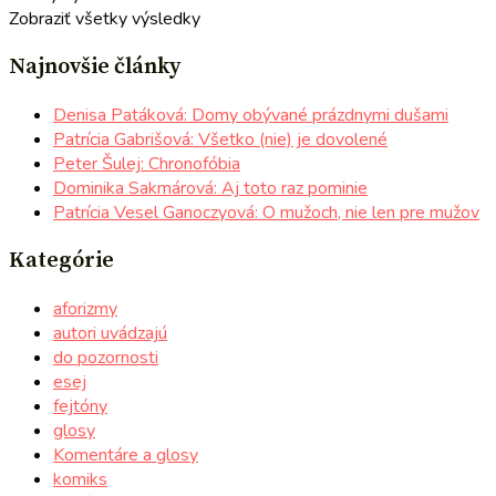
Zobraziť všetky výsledky
Najnovšie články
Denisa Patáková: Domy obývané prázdnymi dušami
Patrícia Gabrišová: Všetko (nie) je dovolené
Peter Šulej: Chronofóbia
Dominika Sakmárová: Aj toto raz pominie
Patrícia Vesel Ganoczyová: O mužoch, nie len pre mužov
Kategórie
aforizmy
autori uvádzajú
do pozornosti
esej
fejtóny
glosy
Komentáre a glosy
komiks