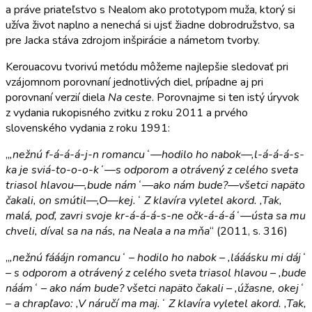
a práve priateľstvo s Nealom ako prototypom muža, ktorý si
užíva život naplno a nenechá si ujsť žiadne dobrodružstvo, sa
pre Jacka stáva zdrojom inšpirácie a námetom tvorby.
Kerouacovu tvorivú metódu môžeme najlepšie sledovať pri
vzájomnom porovnaní jednotlivých diel, prípadne aj pri
porovnaní verzií diela
Na ceste
. Porovnajme si ten istý úryvok
z vydania rukopisného zvitku z roku 2011 a prvého
slovenského vydania z roku 1991:
„
,nežnú f-á-á-á-j-n romancuʻ—hodilo ho nabok—,l-á-á-á-s-
ka je sviá-to-o-o-kʻ—s odporom a otrávený z celého sveta
triasol hlavou—,bude námʻ—ako nám bude?—všetci napäto
čakali, on smútil—,O—kej.ʻ Z klavíra vyletel akord. ,Tak,
malá, poď, zavri svoje kr-á-á-á-s-ne očk-á-á-áʻ—ústa sa mu
chveli, díval sa na nás, na Neala a na mňa
“ (2011, s. 316)
„
,nežnú fááájn romancuʻ – hodilo ho nabok – ,lááásku mi dájʻ
– s odporom a otrávený z celého sveta triasol hlavou – ,bude
náámʻ – ako nám bude? všetci napäto čakali – ,úžasne, okejʻ
– a chrapľavo: ,V náručí ma maj.ʻ Z klavíra vyletel akord. ,Tak,