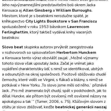
Jeho najvýznamnejšími predstaviteľmi boli okrem Jacka
Kerouaca aj
Allen Ginsberg
a
William Burroughs
.
Miestom, ktoré je s beatnikmi nerozlučne späté, je
kníhkupectvo
City Lights Bookstore v San Franciscu
spoluzaložené v roku 1953 básnikom
Lawrencom
Ferlinghettim
, ktorý taktiež vydával knihy viacerých
beatnikov.
Slovo beat
skupinka autorov prvýkrát zaregistrovala
v rozhovoroch so spisovateľom
Herbertom Hunckem
a Kerouaca tento výraz obzvlášť zaujal: „Možné významy
tohoto slova však upoutaly Jacka. Začal je vnímat jako
vyjádření charakteristiky lidí, s nimiž se identifikoval, ubitých
a odsunutých na okraj společnosti. Pocitově sbližovalo chudé
černochy, které viděl ve Virginii, s flákači a blázny, s nimiž se
potkával v New Yorku. ,To slovo jsme měli od něho,ʻ přiznává
Jack. ,Pro mě znamenalo být chudý, spát v podchodech, jak to
dělal Huncke, ale přitom být osvícený, mít osvícené názory na
apokalypsu a takʻ“ (Turner, 2006, s. 75). Kľúčovým slovom z
citátu je slovo zbližovať, keďže
beatnickej generácii naozaj