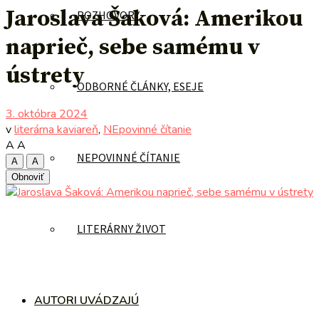
Jaroslava Šaková: Amerikou
ROZHOVORY
naprieč, sebe samému v
ústrety
ODBORNÉ ČLÁNKY, ESEJE
3. októbra 2024
v
literárna kaviareň
,
NEpovinné čítanie
A
A
NEPOVINNÉ ČÍTANIE
A
A
Obnoviť
LITERÁRNY ŽIVOT
AUTORI UVÁDZAJÚ