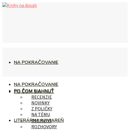
NA POKRAČOVANIE
NA POKRAČOVANIE
PO ČOM SIAHNUŤ
PO ČOM SIAHNUŤ
RECENZIE
NOVINKY
Z POLIČKY
NA TÉMU
LITERÁRNA KAVIAREŇ
RECENZIE
ROZHOVORY