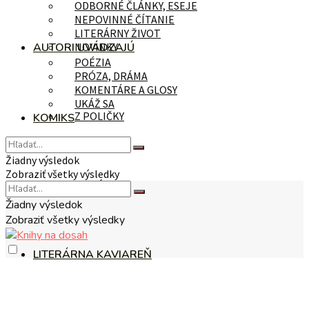
ODBORNÉ ČLÁNKY, ESEJE
NEPOVINNÉ ČÍTANIE
LITERÁRNY ŽIVOT
AUTORI UVÁDZAJÚ
NOVINKY
POÉZIA
PRÓZA, DRÁMA
KOMENTÁRE A GLOSY
UKÁŽ SA
Z POLIČKY
KOMIKS
Žiadny výsledok
Zobraziť všetky výsledky
NA TÉMU
Žiadny výsledok
Zobraziť všetky výsledky
LITERÁRNA KAVIAREŇ