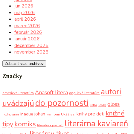
jún 2026
máj 2026
apríl 2026
marec 2026
február 2026
január 2026
december 2025
november 2025
Zobraziť viac archívov
Značky
autori
Anasoft litera
americká literatúra
anglická literatúra
do pozornosti
uvádzajú
glosa
Ema
esej
knižné
knihy pre deti
johan
Inaque
kampaň Ukáž sa!
hodnotenia
literárna kaviareň
komiks
tipy
literatúra pre deti
literárny život