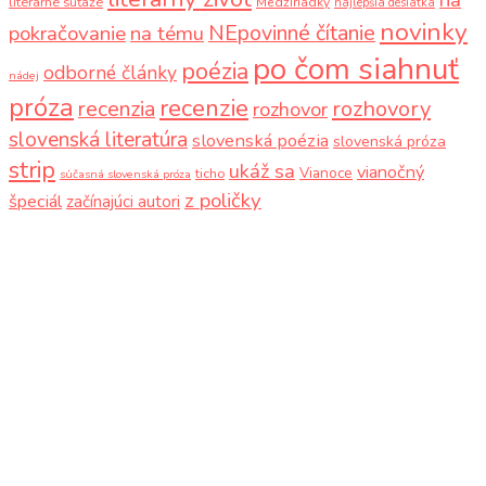
na
literárne súťaže
Medziriadky
najlepšia desiatka
novinky
NEpovinné čítanie
pokračovanie
na tému
po čom siahnuť
poézia
odborné články
nádej
próza
recenzie
recenzia
rozhovory
rozhovor
slovenská literatúra
slovenská poézia
slovenská próza
strip
ukáž sa
vianočný
Vianoce
ticho
súčasná slovenská próza
z poličky
špeciál
začínajúci autori