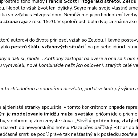
 uprostred toho mladý
Francis Scott Fitzgerald stretol
Zeldu
 Nebol to však život len idylický, Sayre mala svoje vlastné umel
tia vo vzťahu s Fitzgeraldom. Nemôžeme ju pri hodnotení tvorby 
o strana raja
z roku 1920. V spoločnosti bola dvojica známa ako „t
, ktorú autorovi do života priniesol vzťah so Zeldou. Hlavné posta
hytilo
pestrú škálu vzťahových situácií
, na po sebe idúcich stra
by a dali si ,randeʻ. Anthony zaklopal na dvere a ona sa k nim 
u vymysleli, nové kombinácie nežných oslovení, starých celé v
tomuto chladnému a odolnému dievčaťu, podať veľkolepý výkon a 
aj tienisté stránky spolužitia, v tomto konkrétnom prípade repr
rým je
modelovanie imidžu muža-svetáka
, pričom ide o priam
oby, v dobrom aj zlom zmysle slova: „Skvělý
golden boy, zlatý c
 barech od newyorského hotelu Plaza přes pařížský Ritz až po fra
edčasné smrti se podílí právě tak nešťastný a k posledku zoufal