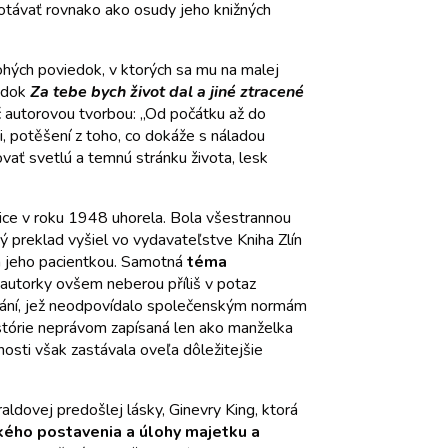
amotávať rovnako ako osudy jeho knižných
hých poviedok, v ktorých sa mu na malej
iedok
Za tebe bych život dal a jiné ztracené
č autorovou tvorbou: „Od počátku až do
 potěšení z toho, co dokáže s náladou
ovať svetlú a temnú stránku života, lesk
cnice v roku 1948 uhorela. Bola všestrannou
ý preklad vyšiel vo vydavateľstve Kniha Zlín
 a jeho pacientkou. Samotná
téma
 autorky ovšem neberou příliš v potaz
hování, jež neodpovídalo společenským normám
histórie neprávom zapísaná len ako manželka
nosti však zastávala oveľa dôležitejšie
aldovej predošlej lásky, Ginevry King, ktorá
ého postavenia a úlohy majetku a