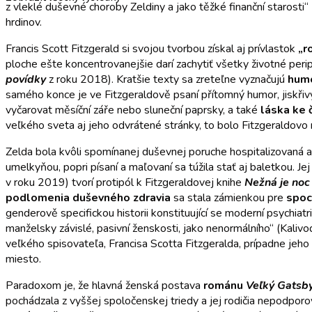
z vleklé duševné choroby Zeldiny a jako těžké finanční starosti
hrdinov.
Francis Scott Fitzgerald si svojou tvorbou získal aj prívlastok
„r
ploche ešte koncentrovanejšie darí zachytiť všetky životné pe
povídky
z roku 2018). Kratšie texty sa zreteľne vyznačujú
hum
samého konce je ve Fitzgeraldově psaní přítomný humor, jiskřivý
vyčarovat měsíční záře nebo sluneční paprsky, a také
láska ke
veľkého sveta aj jeho odvrátené stránky, to bolo Fitzgeraldovo m
Zelda bola kvôli spomínanej duševnej poruche hospitalizovaná a d
umelkyňou, popri písaní a maľovaní sa túžila stať aj baletkou. Jej
v roku 2019) tvorí protipól k Fitzgeraldovej knihe
Nežná je noc
podlomenia duševného zdravia
sa stala zámienkou pre
spoc
genderově specifickou historii konstituující se moderní psychi
manželsky závislé, pasivní ženskosti, jako nenormálního“ (Kalivo
veľkého spisovateľa, Francisa Scotta Fitzgeralda, prípadne jeho 
miesto.
Paradoxom je, že hlavná ženská postava
románu
Veľký Gatsb
pochádzala z vyššej spoločenskej triedy a jej rodičia nepodporo