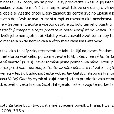
naozaj uskutoční, Jay sa pred Daisy predvádza, ukazuje jej inte
pukne v plač. Je možné to interpretovať tak, že si v danej chvíli
 obaja si vlastne chceli Daisy zasadiť do centra svojho luxusu a
práve s ňou.
Vybudoval si tento mýtus
rovnako ako
predstavu
e v Severnej Dakote a všetko ostatné už bolo len jeho vlastným 
ťročný chlapec, a tejto predstave ostal verný až do konca
“ (s
 kvôli jeho nemajetnosti), Gatsby však zasvätil život tomu, aby te
o manžela nikdy nemilovala a vždy mala rada iba Gatsbyho.
ak, ako to aj fyzicky reprezentuje fakt, že žijú na dvoch častia
metaforou všetkého, po čom v živote túžil: „
,Keby nie tá hmla, b
lené svetlo
“ (s. 93). Záver románu jasne pomenúva nádej, ktorú 
čo rok pred nami ustupuje. Tentoraz nám ušla, ale nič zato – za
ž veriaci v lepšiu budúcnosť ešte vôbec Jay Gatsby, alebo už Franc
mánu
Veľký Gatsby
symbolizujú nádej
, ktorá prebleskovala celo
č džezového veku Francis Scott Fitzgerald našiel svoju tému, keď
. Za tebe bych život dal a jiné ztracené povídky. Praha: Plus, 
n, 2009, 335 s.