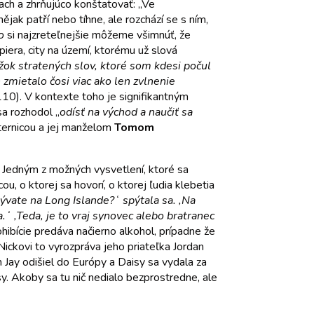
lach a zhrňujúco konštatovať: „Ve
jak patří nebo tíhne, ale rozchází se s ním,
o
si najzreteľnejšie môžeme všimnúť, že
piera, city na území, ktorému už slová
ržok stratených slov, ktoré som kdesi počul
 zmietalo čosi viac ako len zvlnenie
 110). V kontexte toho je signifikantným
sa rozhodol „
odísť na východ a naučiť sa
sternicou a jej manželom
Tomom
 Jedným z možných vysvetlení, ktoré sa
cou, o ktorej sa hovorí, o ktorej ľudia klebetia
bývate na Long Islande?ʻ spýtala sa. ,Na
 ,Teda, je to vraj synovec alebo bratranec
ohibície predáva načierno alkohol, prípadne že
ckovi to vyrozpráva jeho priateľka Jordan
h Jay odišiel do Európy a Daisy sa vydala za
sy. Akoby sa tu nič nedialo bezprostredne, ale