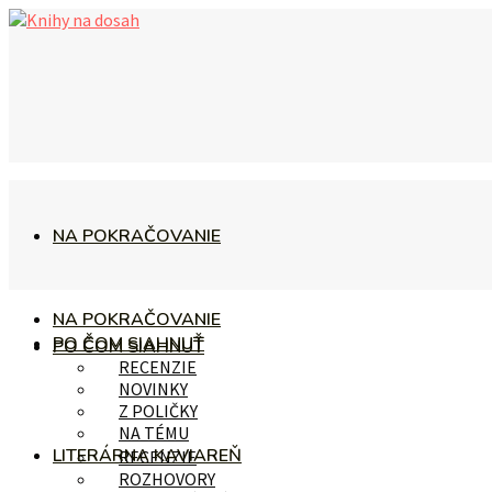
NA POKRAČOVANIE
NA POKRAČOVANIE
PO ČOM SIAHNUŤ
PO ČOM SIAHNUŤ
RECENZIE
NOVINKY
Z POLIČKY
NA TÉMU
LITERÁRNA KAVIAREŇ
RECENZIE
ROZHOVORY