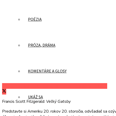
POÉZIA
PRÓZA, DRÁMA
KOMENTÁRE A GLOSY
Zdieľať na Facebooku
Zdieľať na Twitteri
Zdieľať na LinkedIn
UKÁŽ SA
Francis Scott Fitzgerald:
Veľký Gatsby
Predstavte si Ameriku 20. rokov 20. storočia, odvšadiaľ sa ozý