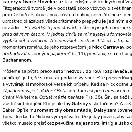
kariéry v živote človeka
sa stala jedným z ústredných motívo
Fitzgeraldově tvorbě jde v podstatě skoro vždycky o svět finančn
protože hoří nějakou silnou a čistou touhou, nesmiřitelnou s pe
uprostred okázalosti všadeprítomného prepychu
je jediným s
nevládnu: „
Pri všetkých jeho slovách, ešte aj pri jeho hroznej 
pred dávnym časom. V jednej chvíli sa mi na jazyku formovala 
vyplašeného vzduchu. Ale nevyšiel z nich ani hlások, a to, n
momentom románu, že jeho rozprávačom je
Nick Carraway
, p
obchodovať s cennými papiermi
“ (s. 11), presťahuje sa na Long
Buchananom
.
Môžeme sa pýtať, prečo
autor nezvolil do roly rozprávača 
ponúkajú, je to, že sa mu tak podarilo vytvoriť ešte presvedčiv
a vytvárajú si mnohoraké verzie ich príbehu. Keď sa Nick ocitne
Západnom vajci.ʻ ,Vážne? Bola som tam asi pred mesiacom na 
cisára Wilhelma. Odtiaľ má tie peniaze
ʻ“ (s. 38). Šírili sa t
vlastní sieť drogérií. Kto je ale
Jay Gatsby
v skutočnosti? A aký 
Baker. Opíše mu
romantický obraz mladej Daisy zamilovane
Toma. Jordan to Nickovi vyrozpráva, keďže ju Jay poveril, aby s
všetko muselo prejsť cez
pavučinu nejasností, intríg a úsko