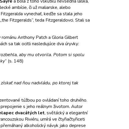
 Sayre
a bola z toho vskutku nevšedná láska,
ecké ambície, či už maliarske, alebo
Fitzgeralda vynechať, keďže sa stala jeho
he Fitzgeralds“, teda Fitzgeraldovci. Stali sa
vy románu Anthony Patch a Gloria Gilbert
nách sa tak ocitli nasledujúce dva úryvky:
rozbehla, aby mu otvorila. Potom si spolu
eky
“ (s. 148)
získať nad ňou nadvládu, po ktorej tak
ezentované túžbou po ovládaní toho druhého.
e prepojenie s jeho reálnym životom. Autor
hlapec dvacátých let
, světácký a elegantní
ncouzskou Riviéru, umírá ve čtyřiačtyřiceti
e přemáhaný alkoholický návyk jako deprese