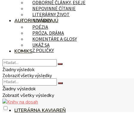
ODBORNÉ ČLÁNKY, ESEJE
NEPOVINNÉ ČÍTANIE
LITERÁRNY ŽIVOT
AUTORI UVÁDZAJÚ
NOVINKY
POÉZIA
PRÓZA, DRÁMA
KOMENTÁRE A GLOSY
UKÁŽ SA
Z POLIČKY
KOMIKS
Žiadny výsledok
Zobraziť všetky výsledky
NA TÉMU
Žiadny výsledok
Zobraziť všetky výsledky
LITERÁRNA KAVIAREŇ