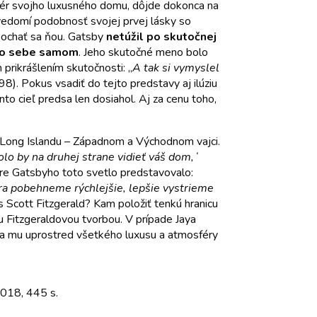
riér svojho luxusného domu, dôjde dokonca na
 uvedomí podobnosť svojej prvej lásky so
 kochať sa ňou. Gatsby
netúžil po skutočnej
 o sebe samom
. Jeho skutočné meno bolo
prikrášlením skutočnosti: „
A tak si vymyslel
. 98). Pokus vsadiť do tejto predstavy aj ilúziu
nto cieľ predsa len dosiahol. Aj za cenu toho,
ch Long Islandu – Západnom a Východnom vajci.
olo by na druhej strane vidieť váš dom,ʻ
pre Gatsbyho toto svetlo predstavovalo:
jtra pobehneme rýchlejšie, lepšie vystrieme
is Scott Fitzgerald? Kam položiť tenkú hranicu
u Fitzgeraldovou tvorbou. V prípade Jaya
 sa mu uprostred všetkého luxusu a atmosféry
2018, 445 s.