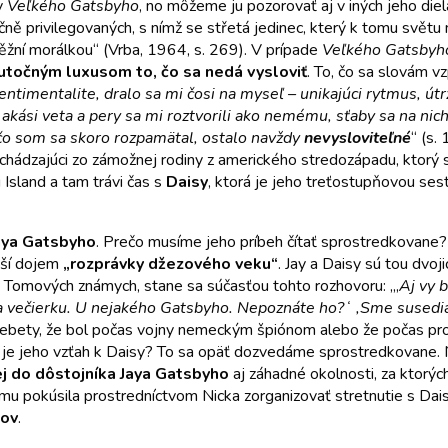
v
Veľkého Gatsbyho
, no môžeme ju pozorovať aj v iných jeho die
ě privilegovaných, s nímž se střetá jedinec, který k tomu světu ně
něžní morálkou“ (Vrba, 1964, s. 269). V prípade
Veľkého Gatsbyh
kutočným luxusom to, čo sa nedá vysloviť
. To, čo sa slovám vz
sentimentalite, dralo sa mi čosi na myseľ – unikajúci rytmus, út
akási veta a pery sa mi roztvorili ako nemému, sťaby sa na nich
a čo som sa skoro rozpamätal, ostalo navždy
nevysloviteľné
“ (s.
ochádzajúci zo zámožnej rodiny z amerického stredozápadu, ktorý 
 Island a tam trávi čas s
Daisy
, ktorá je jeho treťostupňovou se
Jaya Gatsbyho
. Prečo musíme jeho príbeh čítať sprostredkovane?
ejší dojem
„rozprávky džezového veku“
. Jay a Daisy sú tou dvoji
 u Tomových známych, stane sa súčasťou tohto rozhovoru: „,
Aj vy 
večierku. U nejakého Gatsbyho. Nepoznáte ho?ʻ ,Sme susedia.ʻ
iež klebety, že bol počas vojny nemeckým špiónom alebo že počas pr
je jeho vzťah k Daisy? To sa opäť dozvedáme sprostredkovane. Ni
j do dôstojníka Jaya Gatsbyho
aj záhadné okolnosti, za ktorýc
a mu pokúsila prostredníctvom Nicka zorganizovať stretnutie s Dai
kov
.