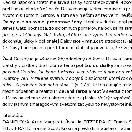
Keď sa napokon stretnutie Jaya a Daisy sprostredkované Nickom 
prehliadku jeho košieľ, na čo Daisy reaguje veľmi emotívne a pre
životom s Tomom. Gatsby a Tom sa v niečom až tak veľmi nelíšia,
Daisy, ale po svojej predstave ženy
, ktorú si v duchu spojil 
James Gatz, pochádzal zo skromných pomerov, narodil sa na farm
presne takého Jaya Gatsbyho, akého si vie vymyslieť sedemnás
dokonalej lásky k dokonalej Daisy síce v minulosti stroskotal (aj
že Daisy bude priamo pred Tomom nútiť, aby povedala, že svojh
Život Gatsbyho je však navždy oddelený od života Daisy a Toma t
Gatsby v diaľke vidí ich dom a tento
pohľad do diaľky
sa stáva 
povedal Gatsby. ,Na konci lodenice vám vždy celú noc horí
ze
„
Gatsby veril v zelené svetlo, v opojnú budúcnosť, ktorá rok 
ruky… A jedného krásneho rána…
“ (s. 175). Je ten dúfajúci mu
medzi príbehom a realitou?
Zelená farba
a
motív svetla
z ro
a Daisy na zeleno svieti okrem nádeje aj láska. Veľký rozpráva
doby jasným smaragdovým svetlom zablyslo to nevysloviteľné.
Literatúra:
DANIELOVÁ, Anne Margaret. Úvod. In: FITZGERALD, Francis Scott
FITZGERALD, Francis Scott. Krásni a prekliati. Bratislava: Tatra