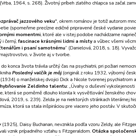
“ (Vrba, 1964, s. 268). Životný príbeh zlatého chlapca sa začal z
ozprávač jazzového veku“
, okrem románov je totiž autorom mno
ripetie (spomeňme precízne edičné pripravené české vydanie pov
ornými momentmi
, ktoré ale v istej podobe nachádzame naprie
 i černý,
fascinace krásnými lidmi a místy
a vůbec všemi věcmi,
 čtenářům i psaní samotnému
“ (Danielová, 2018, s. 18). Vyvaž
ajstrovstvo, v živote aj v tvorbe.
o konca života trávila určitý čas na psychiatrii, pri požiari nemo
 kniha
Posledný valčík je môj
(originál z roku 1932, výborný česk
(1934) o manželskej dvojici Dick a Nicole tvorenej psychiatrom
hybňovanie Zeldinho talentu
: „Úvahy o duševní vykolejenosti
atrie, která se poměrně dlouho klonila k vysvětlování ženského c
dová, 2019, s. 239). Zelda je na niektorých stránkach literárnej 
múza, ktorá sa stala inšpiráciou pre viacero jeho postáv. V skutoč
y
(1925), Daisy Buchanan, nevznikla podľa vzoru Zeldy, ale Fitzger
vali vznik prípadného vzťahu s Fitzgeraldom.
Otázka spoločensk