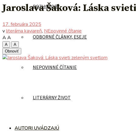
Jaroslava Šaková: Láska svie
ROZHOVORY
17. februára 2025
v
literárna kaviareň
,
NEpovinné čítanie
ODBORNÉ ČLÁNKY, ESEJE
A
A
A
A
Obnoviť
NEPOVINNÉ ČÍTANIE
LITERÁRNY ŽIVOT
AUTORI UVÁDZAJÚ