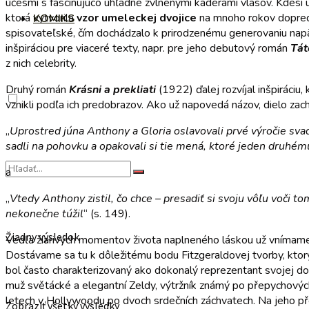
účesmi s fascinujúco úhľadne zvlnenými kaderami vlasov. Kdesi
ktorá vytvorila
vzor umeleckej dvojice
na mnoho rokov dopredu.
KOMIKS
spisovateľské, čím dochádzalo k prirodzenému generovaniu napä
inšpiráciou pre viaceré texty, napr. pre jeho debutový román
Tát
z nich celebrity.
Druhý román
Krásni a prekliati
(1922) ďalej rozvíjal inšpiráciu
vznikli podľa ich predobrazov. Ako už napovedá názov, dielo zac
„
Uprostred júna Anthony a Gloria oslavovali prvé výročie svad
sadli na pohovku a opakovali si tie mená, ktoré jeden druhém
a
„
Vtedy Anthony zistil, čo chce – presadiť si svoju vôľu voči 
nekonečne túžil
“ (s. 149).
Žiadny výsledok
Vedľa žiarivých momentov života naplneného láskou už vnímame 
Dostávame sa tu k dôležitému bodu Fitzgeraldovej tvorby, kto
bol často charakterizovaný ako dokonalý reprezentant svojej d
muž světácké a elegantní Zeldy, výtržník známý po přepychových
letech v Hollywoodu po dvoch srdečních záchvatech. Na jeho př
Zobraziť všetky výsledky